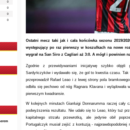
0
0
0
0
Ostatni mecz taki jak i cała końcówka sezonu 2019/202
występujący po raz pierwszy w koszulkach na nowe ro
wygrał na San Siro z Cagliari aż 3:0. A mógł i powinien 
Zgodnie z przewidywaniami inicjatywę szybko objęli 
Sardyńczyków i wydawało się, że gol to kwestia czasu. Tak t
przeprowadził Rafael Leao i z lewej strony pola bramkowego 
odbiła się pechowo od nóg Ragnara Klavana i wylądowała w 
pierwszym kwadransie.
W kolejnych minutach Gianluigi Donnarumma raczej cały cz
podwyższenia rezultatu. Nie udało się to Leao, który tuż pr
kapitalnego strzału przewrotką, ale jedynie obił popr
nerem
Portugalczyk musiał zejść z kontuzją - najprawdopodobniej 