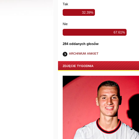
Tak
32.39%
Nie
67.61%
284 oddanych głosów
ARCHIWUM ANKIET
ZDJĘCIE TYGODNIA