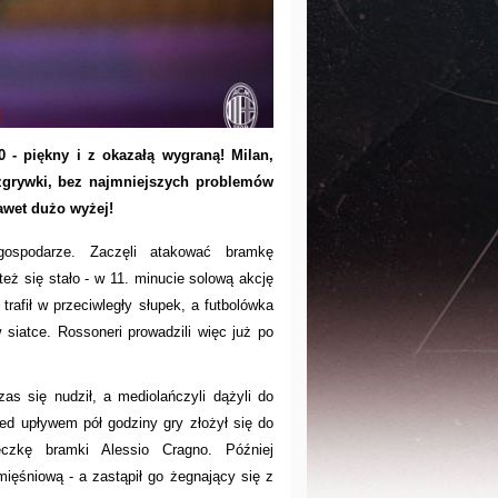
0 - piękny i z okazałą wygraną! Milan,
zgrywki, bez najmniejszych problemów
nawet dużo wyżej!
gospodarze. Zaczęli atakować bramkę
eż się stało - w 11. minucie solową akcję
trafił w przeciwległy słupek, a futbolówka
siatce. Rossoneri prowadzili więc już po
as się nudził, a mediolańczyli dążyli do
zed upływem pół godziny gry złożył się do
zeczkę bramki Alessio Cragno. Później
mięśniową - a zastąpił go żegnający się z