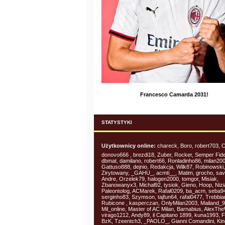
Francesco Camarda 2031!
STATYSTYKI
Użytkownicy online:
chareck, Boro, robert703, 
donovo666 , brezdi18, Zuber, Rocker, Semper Fidel
dbmat, damilano, robert66, Ronladinho86, milan200
Gattuso888, dejnio, Redakcja, Wilk87, Robinowski, V
Zirytowany, _GAHU_, acmti__, Matim, grocho, sav
Andre, Orzelek79, halogen2000, tomgor, Misiak,
Zbanowanyx3, Michał92, tysiok, Gieno, Hoop, Nizi
Paleontolog, ACMarek, Rafał0209, ba_acm, seba9
serginho83, Szymson, tajfun64, rafal0477, Trebbia
Rubicone , kasperczan, OnlyMilan2003, Mailand_9
Mil_online, Master of AC Milan, Barnabius, AlexTh
virago1212, Andy89, il Capitano 1899, kuna1993, F
BzK, Tzeentch3, _PAOLO_, Gianni Comandini, King