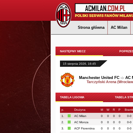
Strona główna
AC Milan
NASTĘPNY MECZ
POPRZED
15 sierpnia 2026, 16:45
Manchester United FC
-:-
AC 
Tarczyński Arena (Wrocław
TABELA LIGOWA
TABELA ST
p.
Drużyna
M
W
R
P
Bramk
1.
AC Milan
0
0
0
0
0-0
2.
AC Monza
0
0
0
0
0-0
3.
ACF Fiorentina
0
0
0
0
0-0