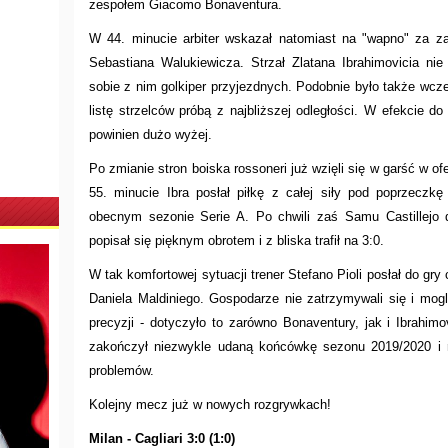
zespołem Giacomo Bonaventura.
W 44. minucie arbiter wskazał natomiast na "wapno" za zag
Sebastiana Walukiewicza. Strzał Zlatana Ibrahimovicia nie
sobie z nim golkiper przyjezdnych. Podobnie było także wcze
listę strzelców próbą z najbliższej odległości. W efekcie d
powinien dużo wyżej.
Po zmianie stron boiska rossoneri już wzięli się w garść w o
55. minucie Ibra posłał piłkę z całej siły pod poprzeczk
obecnym sezonie Serie A. Po chwili zaś Samu Castillejo 
popisał się pięknym obrotem i z bliska trafił na 3:0.
W tak komfortowej sytuacji trener Stefano Pioli posłał do gr
Daniela Maldiniego. Gospodarze nie zatrzymywali się i mogl
precyzji - dotyczyło to zarówno Bonaventury, jak i Ibrahim
zakończył niezwykle udaną końcówkę sezonu 2019/2020 i r
problemów.
Kolejny mecz już w nowych rozgrywkach!
Milan - Cagliari 3:0 (1:0)