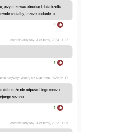
, przyblokować obrońcę i dać strzelić
pewnie chciałby.jeszcze podanie :p
4
ostatnio aktywny: 3 lat temu, 2023-11-22
1
atnio aktywny: Więcej niż 6 lat temu, 2020-08-17
o dobrze że nie odpuścili tego meczu i
olejnego sezonu.
1
ostatnio aktywny: 4 lat temu, 2022-11-09