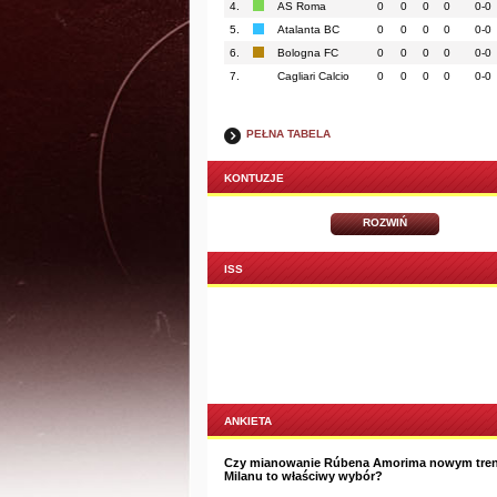
4.
AS Roma
0
0
0
0
0-0
5.
Atalanta BC
0
0
0
0
0-0
6.
Bologna FC
0
0
0
0
0-0
7.
Cagliari Calcio
0
0
0
0
0-0
PEŁNA TABELA
KONTUZJE
ROZWIŃ
ISS
ANKIETA
Czy mianowanie Rúbena Amorima nowym tre
Milanu to właściwy wybór?