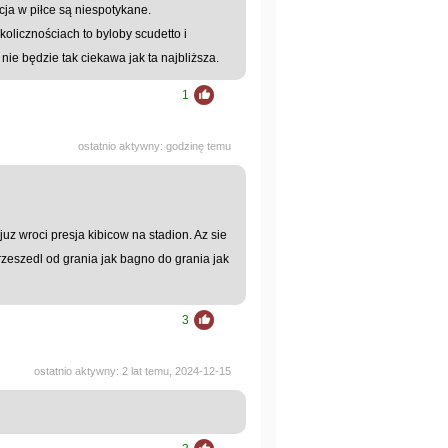
cja w piłce są niespotykane.
kolicznościach to byloby scudetto i
nie będzie tak ciekawa jak ta najbliższa.
1
ostatnio aktywny: godzinę temu
uz wroci presja kibicow na stadion. Az sie
rzeszedl od grania jak bagno do grania jak
3
ostatnio aktywny: 2 lat temu, 2024-12-15