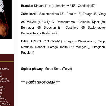
Bramka:
Klavan 11' (s.), Ibrahimović 55', Castillejo 57'
Żółte kartki:
Saelemaekers 67' - Pereiro 13', Farago 45', Crag
AC MILAN
(4-2-3-1): G. Donnarumma - Calabria, Kjaer (79
Bennacer (65' Brescianini) - Castillejo (65' Saelemaeker
Bonaventura) - Ibrahimović
CAGLIARI CALCIO
(3-5-1-1): Cragno - Walukiewicz, Ceppite
Mattiello, Nandez, Faragò, Ionita (79' Marigosu), Likogiann
Pavoletti)
Sędzia główny:
Marco Serra (Turyn)
Cimar94,
i,
2,
ol'jin,
icevic88,
*** SKRÓT SPOTKANIA ***
al86,
414,
no
1,
eWind,
arvick,
 Maldini,