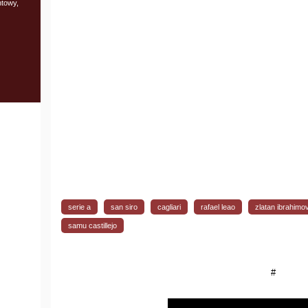
towy,
serie a
san siro
cagliari
rafael leao
zlatan ibrahimo
samu castillejo
#