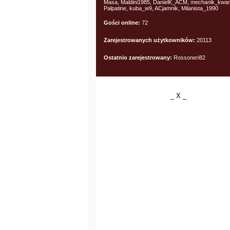
Masa, Maldini1985, DanielK_ACM, mechanik_kwan
Palpatine, kuba_w9, ACjamnik, Milanista_1990
Gości online:
72
Zarejestrowanych użytkowników:
20113
Ostatnio zarejestrowany:
Rossoneri82
_ X _