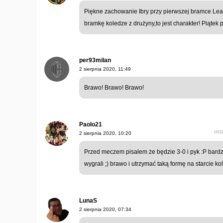
Piękne zachowanie Ibry przy pierwszej bramce Leao
bramkę koledze z drużyny,to jest charakter! Piątek 
per93milan
2 sierpnia 2020, 11:49
Brawo! Brawo! Brawo!
Paolo21
ost
2 sierpnia 2020, 10:20
Przed meczem pisałem że będzie 3-0 i pyk :P bardz
wygrali ;) brawo i utrzymać taką formę na starcie k
LunaS
2 sierpnia 2020, 07:34