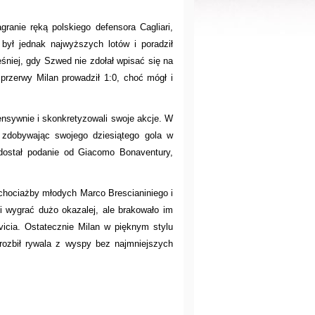
ranie ręką polskiego defensora Cagliari,
 był jednak najwyższych lotów i poradził
śniej, gdy Szwed nie zdołał wpisać się na
o przerwy Milan prowadził 1:0, choć mógł i
fensywnie i skonkretyzowali swoje akcje. W
ę zdobywając swojego dziesiątego gola w
dostał podanie od Giacomo Bonaventury,
y chociażby młodych Marco Brescianiniego i
i wygrać dużo okazalej, ale brakowało im
ovicia. Ostatecznie Milan w pięknym stylu
ozbił rywala z wyspy bez najmniejszych