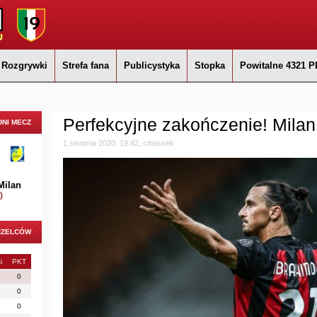
Rozgrywki
Strefa fana
Publicystyka
Stopka
Powitalne 4321 P
Perfekcyjne zakończenie! Milan 
NI MECZ
1 sierpnia 2020, 19:42, cinassek
Milan
)
RZELCÓW
i
PKT
0
0
0