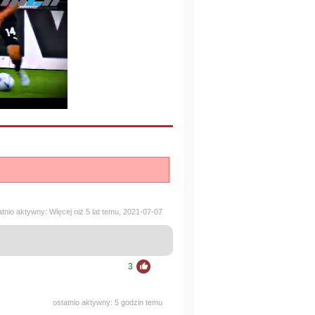
atnio aktywny: Więcej niż 5 lat temu, 2021-07-07
3
ostatnio aktywny: 5 godzin temu