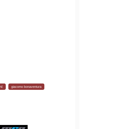
vić
giacomo bonaventura