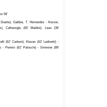
no 58'
' Duarte), Gabbia, T. Hernandez - Kessie,
s), Calhanoglu (65' Maldini), Leao (38'
lli (62' Carboni), Klavan (62' Ladinetti) -
is - Pereiro (62' Paloschi) - Simeone (89'