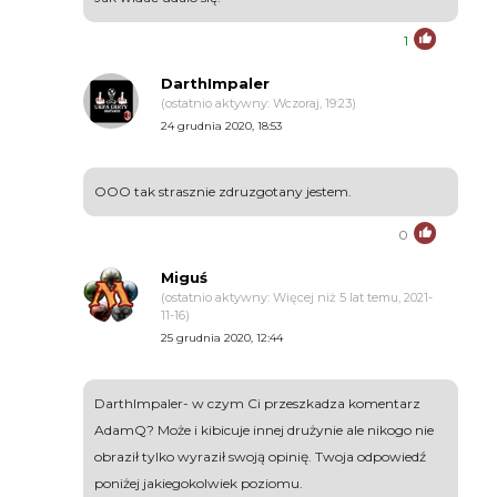
1
DarthImpaler
(ostatnio aktywny: Wczoraj, 19:23)
24 grudnia 2020, 18:53
OOO tak strasznie zdruzgotany jestem.
0
Miguś
(ostatnio aktywny: Więcej niż 5 lat temu, 2021-
11-16)
25 grudnia 2020, 12:44
DarthImpaler- w czym Ci przeszkadza komentarz
AdamQ? Może i kibicuje innej drużynie ale nikogo nie
obraził tylko wyraził swoją opinię. Twoja odpowiedź
poniżej jakiegokolwiek poziomu.