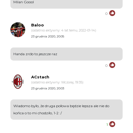
Milan Goool
0
Baloo
(ostatnio aktywny: 4 lat temu, 2022-01-14)
23 grudnia 2020, 20:05
Handa zrób to jeszcze raz
0
ACstach
(ostatnio aktywny: Wczoraj, 19:35)
23 grudnia 2020, 20:03
Wiadomo było, że druga połowa będzie lepsza ale nie do
końca o to mi chodziło, 1-2 :/
1