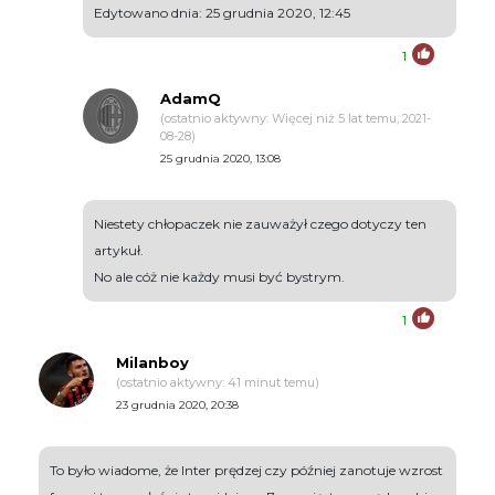
Edytowano dnia: 25 grudnia 2020, 12:45
1
AdamQ
(ostatnio aktywny: Więcej niż 5 lat temu, 2021-
08-28)
25 grudnia 2020, 13:08
Niestety chłopaczek nie zauważył czego dotyczy ten
artykuł.
No ale cóż nie każdy musi być bystrym.
1
Milanboy
(ostatnio aktywny: 41 minut temu)
23 grudnia 2020, 20:38
To było wiadome, że Inter prędzej czy później zanotuje wzrost