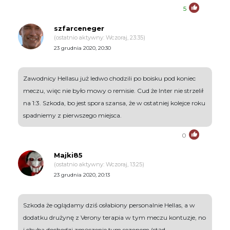
5
szfarceneger
(ostatnio aktywny: Wczoraj, 23:35)
23 grudnia 2020, 20:30
Zawodnicy Hellasu już ledwo chodzili po boisku pod koniec
meczu, więc nie było mowy o remisie. Cud że Inter nie strzelił
na 1:3. Szkoda, bo jest spora szansa, że w ostatniej kolejce roku
spadniemy z pierwszego miejsca.
0
Majki85
(ostatnio aktywny: Wczoraj, 13:25)
23 grudnia 2020, 20:13
Szkoda że oglądamy dziś osłabiony personalnie Hellas, a w
dodatku drużynę z Verony terapia w tym meczu kontuzje, no
i chyba dochodzi zmęczenie tym sezonem (stąd