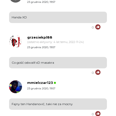
23 grudnia 2020, 19:57
Handa XD
0
grzesiekpl88
(ostatnio aktywny: 4 lat temu, 2022-11-24)
23 grudnia 2020, 19:57
Co gość odwalił xD masakra
0
mmielczar123
23 grudnia 2020, 19:57
Fajny ten Handanović, taki nie za mocny
0