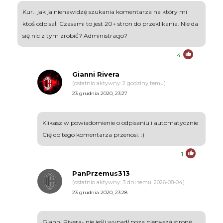
Kur.. jak ja nienawidzę szukania komentarza na który mi
ktoś odpisał. Czasami to jest 20+ stron do przeklikania. Nie da
się nic z tym zrobić? Administracjo?
4
Gianni Rivera
(ostatnio aktywny: 2 godziny temu)
23 grudnia 2020, 23:27
Klikasz w powiadomienie o odpisaniu i automatycznie
Cię do tego komentarza przenosi. :)
1
PanPrzemus313
(ostatnio aktywny: 3 dni temu, 2026-08-04)
23 grudnia 2020, 23:28
Gianni Rivera- nie jeśli wypadł poza pierwszą stronę.