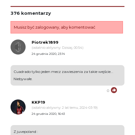
376 komentarzy
Musisz być zalogowany, aby komentować
Piotrek1899
(ostatnio aktywny: Dzisiaj, 00:54)
24 grudnia 2020, 23:14
Cuadrado tylko jeden mecz zawieszenia za takie wejście...
Niebywałe.
0
KKP19
(ostatnio aktywny: 2 lat temu, 2024-03-19)
24 grudnia 2020, 16:43
Z juvepoland :