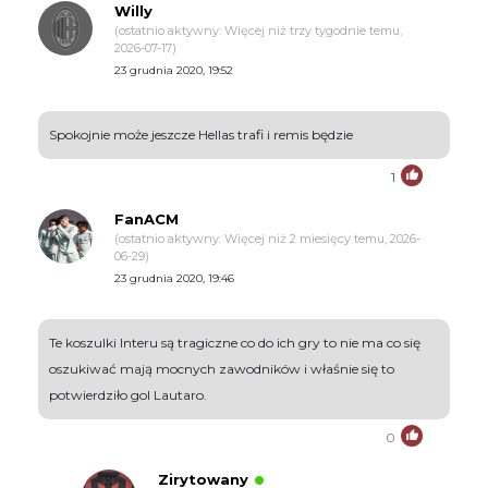
Willy
(ostatnio aktywny: Więcej niż trzy tygodnie temu,
2026-07-17)
23 grudnia 2020, 19:52
Spokojnie może jeszcze Hellas trafi i remis będzie
1
FanACM
(ostatnio aktywny: Więcej niż 2 miesięcy temu, 2026-
06-29)
23 grudnia 2020, 19:46
Te koszulki Interu są tragiczne co do ich gry to nie ma co się
oszukiwać mają mocnych zawodników i właśnie się to
potwierdziło gol Lautaro.
0
Zirytowany