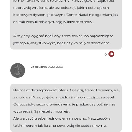
formy i teraz właśnie to widzimy. 7 zwycięstw z rzędu robi
naprawdę wrażenie, ale tez pokazuje jakim potencjałem
kadrowym dysponuje drużyna Conte. Nadal nie ogarniam jak
oni tak zepsuli sobie sytuację w lidze mistrzów.
A my aby wygrać bądź aby zremisować, bo najważniejsze
jest top 4,wszystko wyżej będzie tylko miłym dodatkiem.
0
23 grudnia 2020, 20:35
Nie ma co deprecjonować Interu. Gra grą, trener trenerem, ale
zanotowali 7 zwycięstw z rzędu i śmiało kroczą po swój cel.
Od początku sezonu twierdziłem, że prędzej czy później nas
wyprzedzą. Są niestety mocniejsi.
Ale walczyć trzeba i jedno wiem na pewno. Nasz zespół z
takim liderem jak Ibra na pewno się nie podda nikomu.