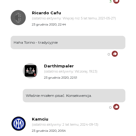
3
Ricardo Cafu
(ostatnio aktywny: Więcej niż 5 lat temu, 2021-05-27)
23 grudnia 2020, 22:44
Haha Torino - tradycyjnie
0
DarthImpaler
(ostatnio aktywny: Wczoraj, 19:23)
23 grudnia 2020, 22:51
Właśnie miałem pisać. Konsekwencja.
0
Kamciu
(ostatnio aktywny: 2 lat temu, 2024-09-13)
23 grudnia 2020, 20:54