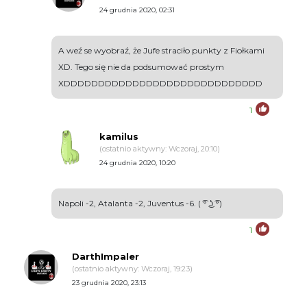
24 grudnia 2020, 02:31
A weź se wyobraź, że Jufe straciło punkty z Fiołkami
XD. Tego się nie da podsumować prostym
XDDDDDDDDDDDDDDDDDDDDDDDDDDDDD
1
kamilus
(ostatnio aktywny: Wczoraj, 20:10)
24 grudnia 2020, 10:20
Napoli -2, Atalanta -2, Juventus -6. ( ͡° ͜ʖ ͡°)
1
DarthImpaler
(ostatnio aktywny: Wczoraj, 19:23)
23 grudnia 2020, 23:13