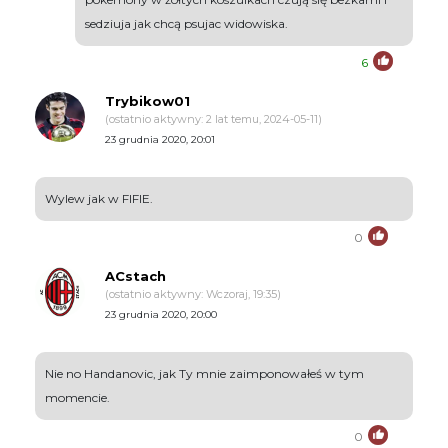
sedziuja jak chcą psujac widowiska.
6
Trybikow01
(ostatnio aktywny: 2 lat temu, 2024-05-11)
23 grudnia 2020, 20:01
Wylew jak w FIFIE.
0
ACstach
(ostatnio aktywny: Wczoraj, 19:35)
23 grudnia 2020, 20:00
Nie no Handanovic, jak Ty mnie zaimponowałeś w tym
momencie.
0