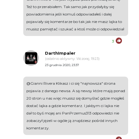
Też to przerabiałem. Tak samo jak przydałyby się
powiadomienia jeśli komuś odpowiadałeś i dalej
pojawiały się komentarze bo tak jak nie masz lajka to
musisz pamiętać i szukać a ktoś może ci odpowiedział
3
DarthImpaler
(ostatnio aktywny: Wczoraj, 19:23)
23 grudnia 2020, 23:37
@Gianni Rivera Klikasz i ci się "najnowsza" strona
pojawia z danego newsa. A są newsy które mają ponad
20 stron u nas więc musisz się domyślać gdzie mogłeś
dostać lajka a gdzie komentarz. I jakbym ci lajka nie
dał to byś mojej ani PanPrzemus313 odpowiedzi nie
zobaczył jęzeli w ogóle ją znajdziesz pośród innych
komentarzy.