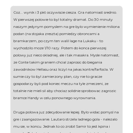
Coz... wynik i 3 pkt oczywiscie ciesza. Gra natomiast srednio.
W pierwszej polowie to byl totalny dramat. Do 30 minuty
naszym jedynym pomyslem na gre bylo wymienienie miliona
podan (na stojaka zreszta) pomiedzy obroncami a
bramkarzem, po czym ten walil lage na Lukaku - to
wychodzilo moze 1/10 razy. Potem do konca pierwszej
polowy juz nieco skladniej, ale i tak masakra. Mysle natomiast,
ze Conte takim graniem chcial zaprosic do biegania
zawodnikow Hellasu oraz liczyl na jakas kontre/farfocla. W
sumie czy to byl zamierzony plan, czy nie to gracze
gospodarzy byli pod koniec meczu na tyle zmeczeni, ze
totalnie nie mieli sil aby chociaz solidnie sprobowac zagrozic
bramce Handy w celu ponownego wyrownania.
Druga polowa juz zdecydowanie lepiej. Bylo widac pomysl na
gre i zaangazowanie. Lautaro strzela ladnego gola - nalezalo
mu sie, w koncu. Jednak to co zrobil Samir to jest kpina i