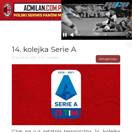
☰
14. kolejka Serie A
22 grudnia 2020, 11:12, cinassek
Aktualności
Czas na już ostatnią tegoroczną, 14. kolejkę