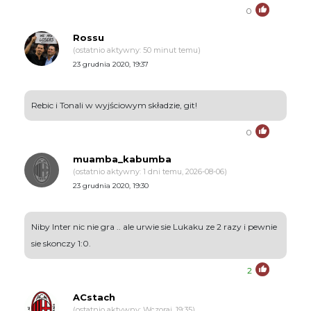
0
Rossu
(ostatnio aktywny: 50 minut temu)
23 grudnia 2020, 19:37
Rebic i Tonali w wyjściowym składzie, git!
0
muamba_kabumba
(ostatnio aktywny: 1 dni temu, 2026-08-06)
23 grudnia 2020, 19:30
Niby Inter nic nie gra .. ale urwie sie Lukaku ze 2 razy i pewnie
sie skonczy 1:0.
2
ACstach
(ostatnio aktywny: Wczoraj, 19:35)