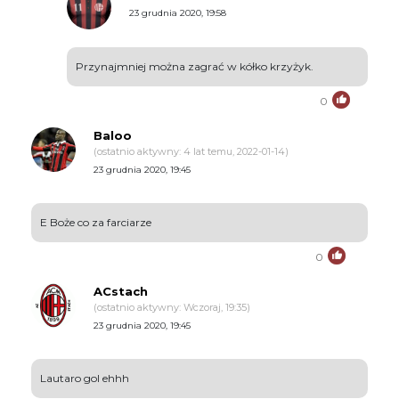
23 grudnia 2020, 19:58
Przynajmniej można zagrać w kółko krzyżyk.
0
Baloo
(ostatnio aktywny: 4 lat temu, 2022-01-14)
23 grudnia 2020, 19:45
E Boże co za farciarze
0
ACstach
(ostatnio aktywny: Wczoraj, 19:35)
23 grudnia 2020, 19:45
Lautaro gol ehhh