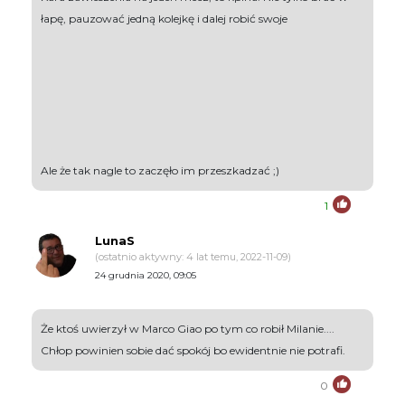
łapę, pauzować jedną kolejkę i dalej robić swoje
Ale że tak nagle to zaczęło im przeszkadzać ;)
1
LunaS
(ostatnio aktywny: 4 lat temu, 2022-11-09)
24 grudnia 2020, 09:05
Że ktoś uwierzył w Marco Giao po tym co robił Milanie....
Chłop powinien sobie dać spokój bo ewidentnie nie potrafi.
0