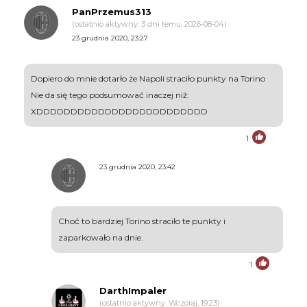
PanPrzemus313
(ostatnio aktywny: 3 dni temu, 2026-08-04)
23 grudnia 2020, 23:27
Dopiero do mnie dotarło że Napoli straciło punkty na Torino
Nie da się tego podsumować inaczej niż:
XDDDDDDDDDDDDDDDDDDDDDDDDD
1
23 grudnia 2020, 23:42
Choć to bardziej Torino straciło te punkty i
zaparkowało na dnie.
1
DarthImpaler
(ostatnio aktywny: Wczoraj, 19:23)