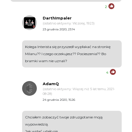
2
DarthImpaler
(ostatnio aktywny: Wczoraj, 19:23)
23 grudnia 2020, 23:14
Kolega Interista się przyszedł wypłakać na stronkę
Milanu?? I czego oczekujesz?? Pocieszenia?? Bo
bramki wam nie uznali?
4
AdamQ
(ostatnio aktywny: Więcej niż 5 lat temu, 2021-
08-28)
24 grudnia 2020, 15:26
Chciałem zobaczyć twoje zdruzgotanie moją
wypowiedzią.
Jak widać udało się.