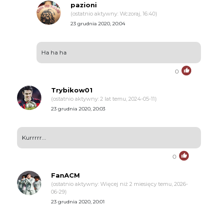
pazioni
(ostatnio aktywny: Wczoraj, 16:40)
23 grudnia 2020, 20:04
Ha ha ha
0
Trybikow01
(ostatnio aktywny: 2 lat temu, 2024-05-11)
23 grudnia 2020, 20:03
Kurrrrr...
0
FanACM
(ostatnio aktywny: Więcej niż 2 miesięcy temu, 2026-
06-29)
23 grudnia 2020, 20:01