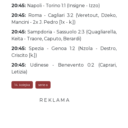
20:45:
Napoli - Torino 1:1 (Insigne - Izzo)
20:45:
Roma - Cagliari 3:2 (Veretout, Dżeko,
Mancini - 2x J. Pedro [1x - k.])
20:45:
Sampdoria - Sassuolo 2:3 (Quagliarella,
Keita - Traore, Caputo, Berardi)
20:45:
Spezia - Genoa 1:2 (Nzola - Destro,
Criscito [k.])
20:45:
Udinese - Benevento 0:2 (Caprari,
Letizia)
14. kolejka
serie a
R E K L A M A