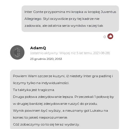
Inter Conte przypomina mi kropka w kropkę Juventus
Allegriego. Styl oczywiście przy tej kadrze nie
zadowala, ale ostatnia seria wyników raczej tak
0
AdamQ
(ostatnio aktywny: Więcej niż 5 lat temu, 2021-08-28)
23 grudnia 2020, 20:53
Powiem Wam szczerze kuzyni, iż niestety Inter gra padlinę i
liczymy tylko na indywidualności.
Ta taktyka jest tragiczna.
Druga połowa zdecydowanie lepsza. Przeczekali 1 połowę by
w drugiej bardziej zdecydowanie ruszyć do przodu.
Wynik powinien być wyższy, a nieuznany gol Lukaku na
koniec to jakieś nieporozumienie.
Cóż zobaczymy co to się teraz wydarzy.