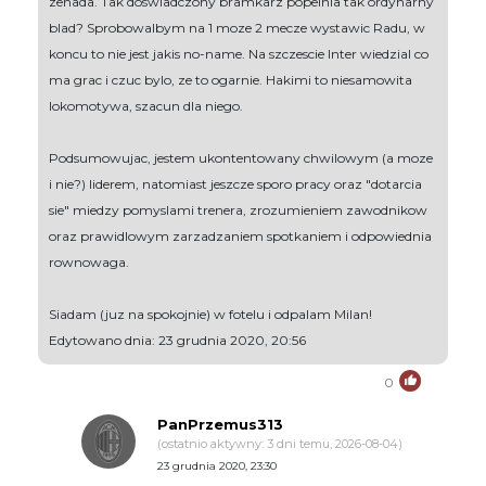
zenada. Tak doswiadczony bramkarz popelnia tak ordynarny
blad? Sprobowalbym na 1 moze 2 mecze wystawic Radu, w
koncu to nie jest jakis no-name. Na szczescie Inter wiedzial co
ma grac i czuc bylo, ze to ogarnie. Hakimi to niesamowita
lokomotywa, szacun dla niego.
Podsumowujac, jestem ukontentowany chwilowym (a moze
i nie?) liderem, natomiast jeszcze sporo pracy oraz "dotarcia
sie" miedzy pomyslami trenera, zrozumieniem zawodnikow
oraz prawidlowym zarzadzaniem spotkaniem i odpowiednia
rownowaga.
Siadam (juz na spokojnie) w fotelu i odpalam Milan!
Edytowano dnia: 23 grudnia 2020, 20:56
0
PanPrzemus313
(ostatnio aktywny: 3 dni temu, 2026-08-04)
23 grudnia 2020, 23:30