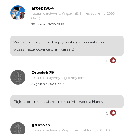
artek1984
(ostatnio aktywny: Więcej niż 2 miesięcy temu, 2026-
06-15)
23 grudnia 2020, 19:59
Wsadzil mu noge miedzy jego i wbil gale do siatki po
wczasnieszej obvince bramkarza:D
0
Orzelek79
(ostatnio aktywny: 2 godziny temu)
23 grudnia 2020, 19:57
Piękna bramka Lautaro i piękna interwencja Handy.
0
goat333
(ostatnio aktywny: Więcej niż 5 lat temu, 2021-08-01)