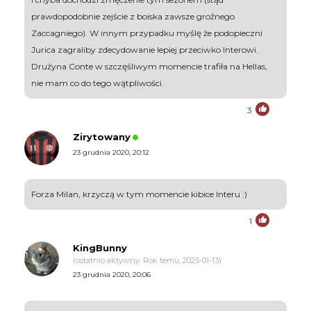
prawdopodobnie zejście z boiska zawsze groźnego
Zaccagniego). W innym przypadku myślę że podopieczni
Jurica zagraliby zdecydowanie lepiej przeciwko Interowi.
Drużyna Conte w szczęśliwym momencie trafiła na Hellas,
nie mam co do tego wątpliwości.
3
Zirytowany
23 grudnia 2020, 20:12
Forza Milan, krzyczą w tym momencie kibice Interu :)
1
KingBunny
(ostatnio aktywny: Rok temu, 2025-01-13)
23 grudnia 2020, 20:06