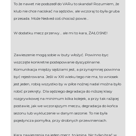
To że nawet nie podszedł do VARu to skandal! Rozumiem, że
klub nie chce naciskać na sędziów, ale wczoraj to była gruba
przesada. Może Nedved coś chociaż powie…
W dodatku mecz przerwy… ale mi to kara, ŻAŁOSNE!
Zawieszenie mogą sobie w buty włożyć. Powinno byc
wszczęte konkretne postepowanie dyscyplinarne.
Komunikacja między sędziami jest, a przynajmniej powinna
być rejestrowana. Jeśli w XXI wieku tego nie ma, to wniosek
jest jeden, robią wszystko by w piłce nożnej nadal można było
robić przekręty. Dla sędziego degradacja do niższej klasy
rozgrywkowej na minimum kilka kolejek, a przy tak rażącej
postawie, jak we wczorajszym meczu, degradacja do końca
sezonu lub wykluczenie w danym sezonie. To nie była
pojedyncza pomyłka, przy drobnych przewinieniach.
Kara zawieszenia na jeden mecz, to kpina. Nic tylko brać w