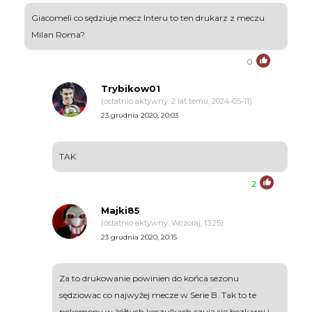
Giacomeli co sędziuje mecz Interu to ten drukarz z meczu
Milan Roma?
0
Trybikow01
(ostatnio aktywny: 2 lat temu, 2024-05-11)
23 grudnia 2020, 20:03
TAK
2
Majki85
(ostatnio aktywny: Wczoraj, 13:25)
23 grudnia 2020, 20:15
Za to drukowanie powinien do końca sezonu
sędziowac co najwyżej mecze w Serie B. Tak to te
pokemony w żółtych koszulkach czują się bezkarni i