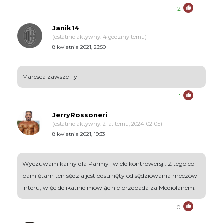
2
Janik14
(ostatnio aktywny: 4 godziny temu)
8 kwietnia 2021, 23:50
Maresca zawsze Ty
1
JerryRossoneri
(ostatnio aktywny: 2 lat temu, 2024-02-05)
8 kwietnia 2021, 19:33
Wyczuwam karny dla Parmy i wiele kontrowersji. Z tego co
pamiętam ten sędzia jest odsunięty od sędziowania meczów
Interu, więc delikatnie mówiąc nie przepada za Mediolanem.
0