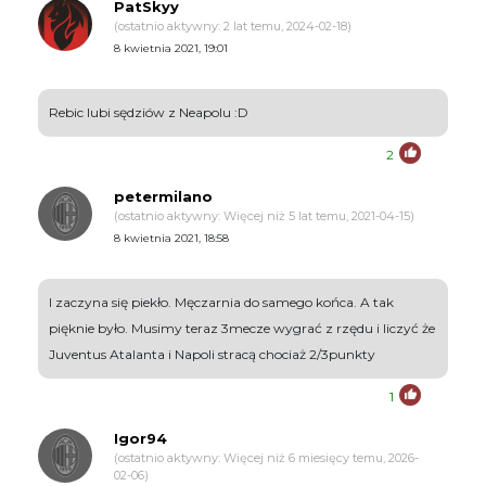
PatSkyy
(ostatnio aktywny: 2 lat temu, 2024-02-18)
8 kwietnia 2021, 19:01
Rebic lubi sędziów z Neapolu :D
2
petermilano
(ostatnio aktywny: Więcej niż 5 lat temu, 2021-04-15)
8 kwietnia 2021, 18:58
I zaczyna się piekło. Męczarnia do samego końca. A tak
pięknie było. Musimy teraz 3mecze wygrać z rzędu i liczyć że
Juventus Atalanta i Napoli stracą chociaż 2/3punkty
1
Igor94
(ostatnio aktywny: Więcej niż 6 miesięcy temu, 2026-
02-06)