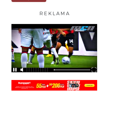
R E K L A M A