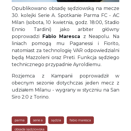
Opublikowano obsadę sędziowską na mecze
30. kolejki Serie A. Spotkanie Parma FC - AC
Milan (sobota, 10 kwietnia, godz. 18:00, Stadio
Ennio Tardini) jako arbiter główny
poprowadzi
Fabio Maresca
z Neapolu. Na
liniach pomogą mu Paganessi i Fiorito,
natomiast za technologię VAR odpowiedzialni
będą Mazzoleni oraz Preti. Funkcja sędziego
technicznego przypadnie Ayroldiemu.
Rozjemca z Kampanii poprowadził w
obecnym sezonie dotychczas jeden mecz z
udziałem Milanu - wygrany w styczniu na San
Siro 2:0 z Torino.
parma
serie a
sędzia
fabio maresca
obsada sędziowska