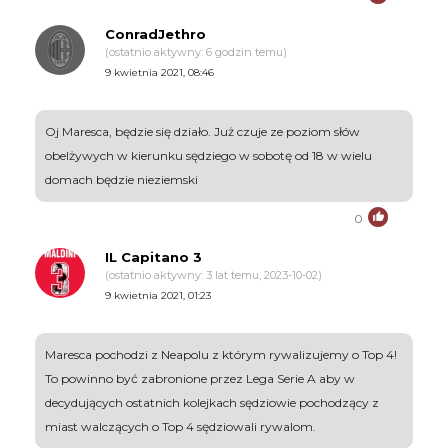
ConradJethro
(ostatnio aktywny: 6 godzin temu)
9 kwietnia 2021, 08:46
Oj Maresca, będzie się działo. Już czuje ze poziom słów
obelżywych w kierunku sędziego w sobotę od 18 w wielu
domach będzie nieziemski
0
IL Capitano 3
(ostatnio aktywny: 3 lat temu, 2023-10-02)
9 kwietnia 2021, 01:23
Maresca pochodzi z Neapolu z którym rywalizujemy o Top 4!
To powinno być zabronione przez Lega Serie A aby w
decydujących ostatnich kolejkach sędziowie pochodzący z
miast walczących o Top 4 sędziowali rywalom.