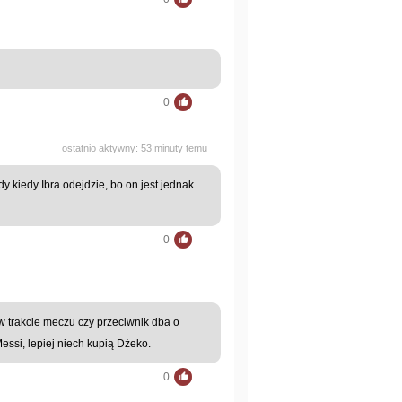
0
ostatnio aktywny: 53 minuty temu
y kiedy Ibra odejdzie, bo on jest jednak
0
w trakcie meczu czy przeciwnik dba o
essi, lepiej niech kupią Dżeko.
0