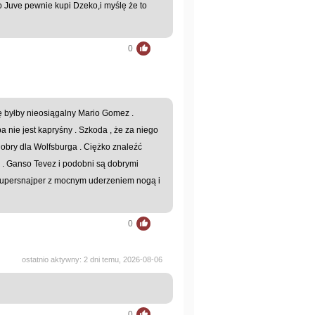
o Juve pewnie kupi Dzeko,i myślę że to
0
ę byłby nieosiągalny Mario Gomez .
nie jest kapryśny . Szkoda , że za niego
dobry dla Wolfsburga . Ciężko znaleźć
. Ganso Tevez i podobni są dobrymi
t supersnajper z mocnym uderzeniem nogą i
0
ostatnio aktywny: 2 dni temu, 2026-08-06
0