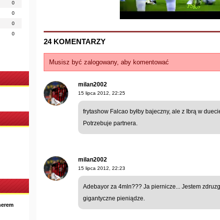
0
0
0
0
24 KOMENTARZY
Musisz być zalogowany, aby komentować
milan2002
15 lipca 2012, 22:25
frytashow Falcao byłby bajeczny, ale z Ibrą w duec
Potrzebuje partnera.
milan2002
15 lipca 2012, 22:23
Adebayor za 4mln??? Ja piernicze... Jestem zdruzg
gigantyczne pieniądze.
nerem