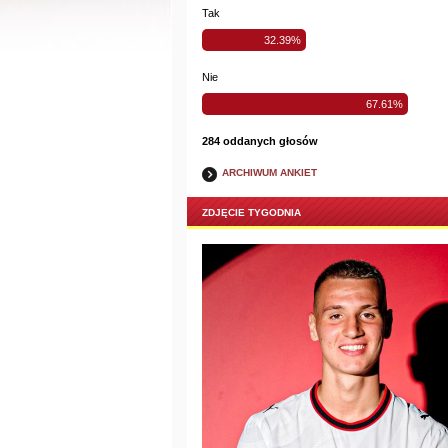
Tak
32.39%
Nie
67.61%
284 oddanych głosów
ARCHIWUM ANKIET
ZDJĘCIE TYGODNIA