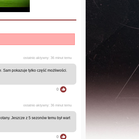
ostatnio aktywny: 36 minut temu
ie. Sam pokazuje tylko część możliwości.
0
ostatnio aktywny: 36 minut temu
otany. Jeszcze z 5 sezonów temu był wart
0