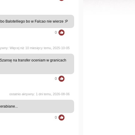
lbo Balotelliego bo w Falcao nie wierze :P
0
tywny: Więcej niż 10 miesięcy temu, 2025-10-05
. Szansę na transfer oceniam w granicach
0
ostatnio aktywny: 1 dni temu, 2026-08-06
erabiane...
0