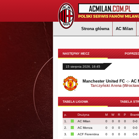
Strona główna
AC Milan
NASTĘPNY MECZ
POPRZED
15 sierpnia 2026, 16:45
Manchester United FC
-:-
AC 
Tarczyński Arena (Wrocław
TABELA LIGOWA
TABELA ST
p.
Drużyna
M
W
R
P
Bramk
1.
AC Milan
0
0
0
0
0-0
2.
AC Monza
0
0
0
0
0-0
3.
ACF Fiorentina
0
0
0
0
0-0