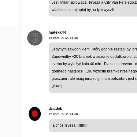
Jeśli Milan sprowadzi Teveza a City Van Persiego,t
właśnie oni najlepiej by na tym wyszli.
matekk44
15 lipca 2012, 14:45
Jedynym zawodnikiem , który godnie zastąpiłby Ibr
Zapewniłby +20 bramek w sezonie dodatkowo chyba 
trzeba by wyłożyć koło 40 mln . Dzeko to drewno - 
godnego następce +190 wzrostu bramkostrzelnego 
graczami , ale mają inną rolę , nam potrzebny jes
głową .
dziadek
15 lipca 2012, 14:36
ja chce teveza!!!!!!!!!!!!!