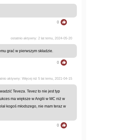
0
ostatnio aktywny: 2 lat temu, 2024-05-20
lemu grać w pierwszym składzie.
0
atnio aktywny: Więcej niż 5 lat temu, 2021-04-15
dzić Teveza. Tevez to nie jest typ
 sukces ma większe w Anglii w MC niż w
wolał kogoś młodszego, nie mam teraz w
0