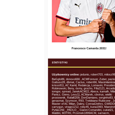
Francesco Camarda 2031!
STATYSTYKI
Użytkownicy online:
jedunio, robert703, milosz9
BaGgIo86, donovo666 , ACMForever, Zuber, pazion
Gattuso28, dbmat, Cactus, robert66, Maximilanista
krisss811, AC Kamil, Redakcja, Lomaxini, Presiden
Robinowski, Beny, ósmy, grocho, Fifa2121, Arcadi
tomgor, spread, JanekACM22, Abece, kamalh, Mil
Panicz, Gieno, Levy11, ACMarek, cbvirus, wielki
prostownik, Rafał0209, DonDamiano, serginho83, 
gerasmat, Szymson, R93, Trebbiano Rubicone , Jo
Master of AC Milan, Dabry, ConradJethro, GWID
carrygun, virago1212, roby45, kuna1993, Maestro
PytlaLDW, _PAOLO_, Gianni Comandini, cukiel21, 
Maldini, M3TR0, Przemek1899ACM, sarnacm,