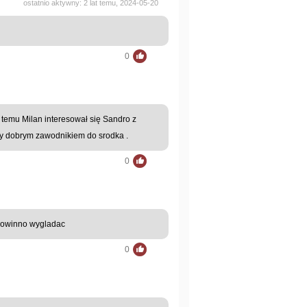
ostatnio aktywny: 2 lat temu, 2024-05-20
0
 temu Milan interesował się Sandro z
by dobrym zawodnikiem do srodka .
0
 powinno wygladac
0