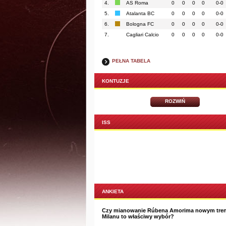
4.
AS Roma
0
0
0
0
0-0
5.
Atalanta BC
0
0
0
0
0-0
6.
Bologna FC
0
0
0
0
0-0
7.
Cagliari Calcio
0
0
0
0
0-0
PEŁNA TABELA
KONTUZJE
ROZWIŃ
ISS
ANKIETA
Czy mianowanie Rúbena Amorima nowym tre
Milanu to właściwy wybór?