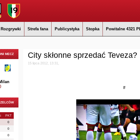
Rozgrywki
Strefa fana
Publicystyka
Stopka
Powitalne 4321 P
City skłonne sprzedać Teveza?
NI MECZ
15 lipca 2012, 13:31,
Milan
)
#
RZELCÓW
i
PKT
0
0
0