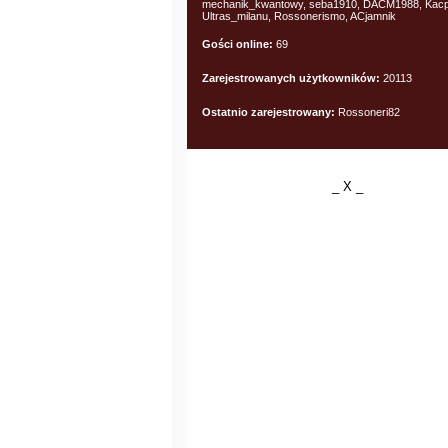
mechanik_kwantowy, seba1910, DACM1988, Kacp
Ultras_milanu, Rossonerismo, ACjamnik
Gości online:
69
Zarejestrowanych użytkowników:
20113
Ostatnio zarejestrowany:
Rossoneri82
_ X _