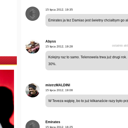
15 lipca 2012, 19:35
Emirates ja tez Damiao jest świetny chciałbym go a
Abyss
ostatnio ak
15 lipca 2012, 19:28
Kolejny raz to samo. Telenowela trwa już drugi rok
30%.
mistrzMALDINI
15 lipca 2012, 19:08
W Teveza wątpię, bo to już kilkanaście razy było prz
Emirates
15 lipca 2012, 16:25