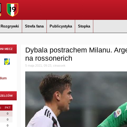
Rozgrywki
Strefa fana
Publicystyka
Stopka
Dybala postrachem Milanu. Arg
NI MECZ
na rossonerich
5 maja 2021, 09:23, cinassek
dium
RZELCÓW
i
PKT
0
0
0