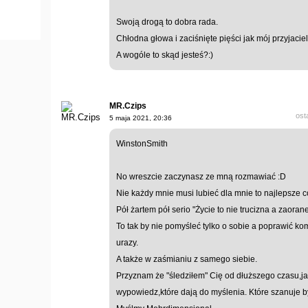
Swoją drogą to dobra rada.
Chłodna głowa i zaciśnięte pięści jak mój przyjacie
A wogóle to skąd jesteś?:)
MR.Czips
ost
5 maja 2021, 20:36
WinstonSmith
No wreszcie zaczynasz ze mną rozmawiać :D
Nie każdy mnie musi lubieć dla mnie to najlepsze c
Pół żartem pół serio "Życie to nie trucizna a zaorane
To tak by nie pomyśleć tylko o sobie a poprawić k
urazy.
A także w zaśmianiu z samego siebie.
Przyznam że "śledziłem" Cię od dłuższego czasu,jak
wypowiedz,które dają do myślenia. Które szanuje b