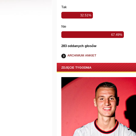
Tak
32.51%
Nie
67.49%
283 oddanych głosów
ARCHIWUM ANKIET
ZDJĘCIE TYGODNIA