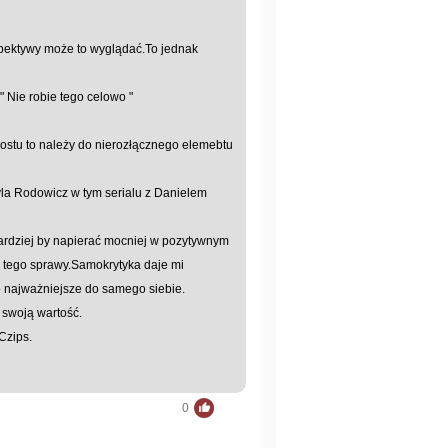
spektywy może to wyglądać.To jednak
 Nie robie tego celowo "
prostu to należy do nierozłącznego elemebtu
ryla Rodowicz w tym serialu z Danielem
 bardziej by napierać mocniej w pozytywnym
z tego sprawy.Samokrytyka daje mi
co najważniejsze do samego siebie.
swoją wartość.
Czips.
0