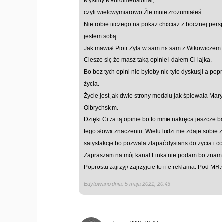
Myślmy Mehrdimensional,
czyli wielowymiarowo.Źle mnie zrozumiałeś.
Nie robie niczego na pokaz chociaż z bocznej per
jestem sobą.
Jak mawiał Piotr Żyła w sam na sam z Wikowiczem:"
Ciesze się że masz taką opinie i dałem Ci lajka.
Bo bez tych opini nie byłoby nie tyle dyskusji a po
życia.
Życie jest jak dwie strony medalu jak śpiewała Ma
Olbrychskim.
Dzięki Ci za tą opinie bo to mnie nakręca jeszcze
tego słowa znaczeniu. Wielu ludzi nie zdaje sobie 
satysfakcje bo pozwala złapać dystans do życia i 
Zapraszam na mój kanał.Linka nie podam bo znam 
Poprostu zajrzyj/ zajrzyjcie to nie reklama. Pod MR.
Edytowano dnia: 5 maja 2021, 20:43