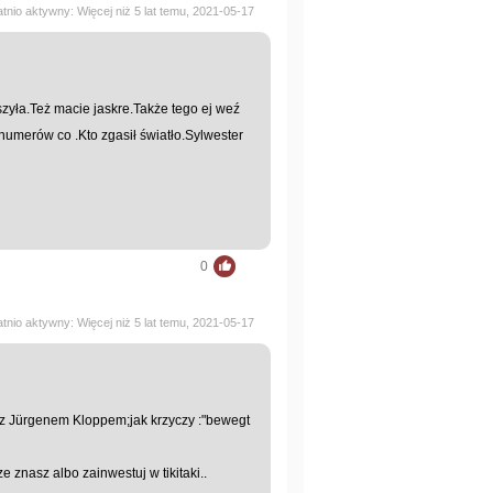
atnio aktywny: Więcej niż 5 lat temu, 2021-05-17
szyła.Też macie jaskre.Także tego ej weź
 numerów co .Kto zgasił światło.Sylwester
0
atnio aktywny: Więcej niż 5 lat temu, 2021-05-17
a z Jürgenem Kloppem;jak krzyczy :"bewegt
 znasz albo zainwestuj w tikitaki..