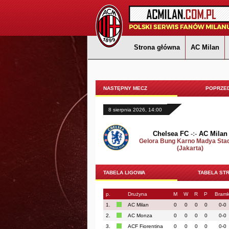
Strona główna
AC Milan
NASTĘPNY MECZ
POPRZED
8 sierpnia 2026, 14:00
Chelsea FC
-:-
AC Milan
Gelora Bung Karno Madya Sta
(Jakarta)
TABELA LIGOWA
TABELA ST
p.
Drużyna
M
W
R
P
Bramk
1.
AC Milan
0
0
0
0
0-0
2.
AC Monza
0
0
0
0
0-0
3.
ACF Fiorentina
0
0
0
0
0-0