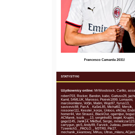
Francesco Camarda 2031!
STATYSTYKI
Użytkownicy online:
MrWoodstock, Carlito, assa
robert703, Rocker, Bandon, kabo, Gattuso28, jac
Kamil, S4MLUK, Marosso, Piotrek1899, Lomaxini,
marcinomilano, Vol'jin, Matim, Wujo97, hyrus13,
savicevic88, Pan A. , KaSeL85, Michał92, Mercik,
rossoner111, Kessler_korps, Unloco, eMJay, Endri
homer44, Von Strauss, BlackOut, ogarnijse, boguc
ACMarek, kozik___13, serginho83, bogiel, Krupini,
gago1145, Janik14, MikBud, Sergio, mmielczar123
carrygun, gtc5, Andy89, Farvick, Judeau, pwentry
Tzeentch3, _PAOLO_, M3TR0, Pitr27,
mechanik_kwantowy, MiKuu, Ultras_milanu, ACjam