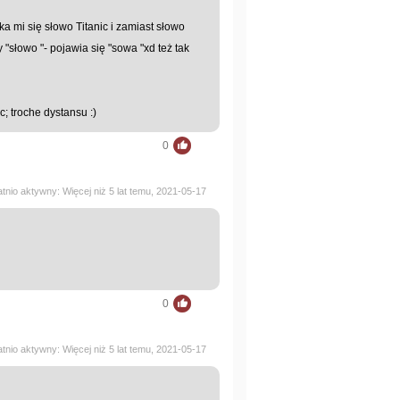
ika mi się słowo Titanic i zamiast słowo
y "słowo "- pojawia się "sowa "xd też tak
c; troche dystansu :)
0
atnio aktywny: Więcej niż 5 lat temu, 2021-05-17
0
atnio aktywny: Więcej niż 5 lat temu, 2021-05-17