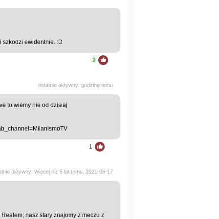
i szkodzi ewidentnie. :D
2
ostatnio aktywny: godzinę temu
e to wiemy nie od dzisiaj
ab_channel=MilanismoTV
1
atnio aktywny: Więcej niż 5 lat temu, 2021-05-17
 z Realem; nasz stary znajomy z meczu z