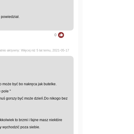
l powiedział.
0
atnio aktywny: Więcej niż 5 lat temu, 2021-05-17
o może być bo nakręca jak butelke.
 pole "
omuś gorszy być może dzień.Do nikogo bez
kolwiek to brzmi i fajne masz niektóre
y wychodzić poza siebie.