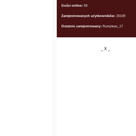
Gości online:
58
Zarejestrowanych użytkowników:
20109
Ostatnio zarejestrowany:
Rustyleao_17
_ X _