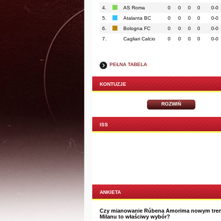
4.
AS Roma
0
0
0
0
0-0
5.
Atalanta BC
0
0
0
0
0-0
6.
Bologna FC
0
0
0
0
0-0
7.
Cagliari Calcio
0
0
0
0
0-0
PEŁNA TABELA
KONTUZJE
ROZWIŃ
ISS
ANKIETA
Czy mianowanie Rúbena Amorima nowym tre
Milanu to właściwy wybór?