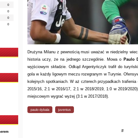
0
0
0
0
Drużyna Milanu z pewnością musi uważać w niedzielny wiecz
historia uczy, że na jednego szczególnie. Mowa o
Paulo 
wyjściowym składzie. Odkąd Argentyńczyk trafił do turyński
gola w każdy ligowym meczu rozegranym w Turynie. Ofensyw
kolejnych spotkaniach. W aż czterech przypadkach trafienia
2015/16, 2:1 w 2016/17, 2:1 w 2018/2019, 1:0 w 2019/2020)
miejscowym wygrać wyżej (3:1 w 2017/2018).
paulo dybala
juventus
#
nerem