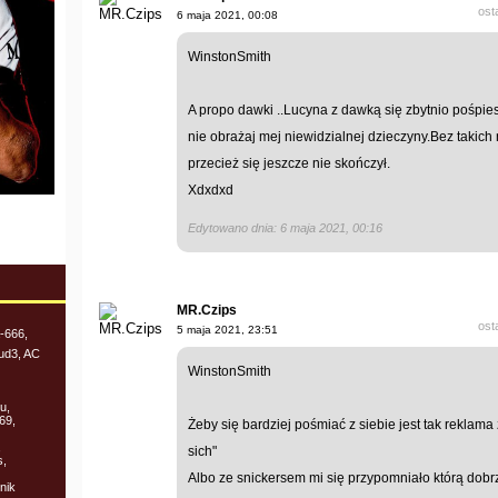
ost
6 maja 2021, 00:08
WinstonSmith
A propo dawki ..Lucyna z dawką się zbytnio pośpie
nie obrażaj mej niewidzialnej dzieczyny.Bez takich
przecież się jeszcze nie skończył.
Xdxdxd
Edytowano dnia: 6 maja 2021, 00:16
MR.Czips
ost
5 maja 2021, 23:51
-666,
hud3, AC
WinstonSmith
u,
69,
Żeby się bardziej pośmiać z siebie jest tak reklam
,
sich"
s,
Albo ze snickersem mi się przypomniało którą dobrze
nik