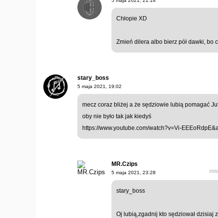
5 maja 2021, 21:14
Chłopie XD
Zmień dilera albo bierz pół dawki, bo c
stary_boss
5 maja 2021, 19:02
mecz coraz bliżej a że sędziowie lubią pomagać Juv
oby nie było tak jak kiedyś
https://www.youtube.com/watch?v=Vi-EEEoRdpE&
MR.Czips
ost
5 maja 2021, 23:28
stary_boss
Oj lubią,zgadnij kto sędziował dzisiaj