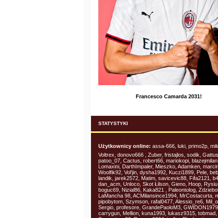
Francesco Camarda 2031!
STATYSTYKI
Użytkownicy online:
assa-666, luki, primo2p, mi
Voltrex, donovo666 , Zuber, fristajlos, sodik, Gattu
patoo_07, Cactus, robert66, mariokopi, blazejmilan
Lomaxini, DarthImpaler, Mieszko, Adamken, marci
Woolfik92, Vol'jin, dysha1992, Kuczi1899, Pele, be
landik, jarek2572, Matim, savicevic88, Fifa2121, b4
dan_acm, Unloco, Skot Łilson, Gieno, Hoop, Rysiu
boguc69, Nizial86, Kaka821 , Paleontolog, Zdziebol
LaMancha 98, ACMilansince1994, MrCostacurta, 
pipobytom, Szymson, rafal0477, Alessio_re6, Mil_o
Sergio, profesore, GrandePaoloM3, GWIDON1979
carrygun, Mellion, kuna1993, lukasz9315, tobmad,