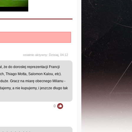
ostatnio aktywny: Dzisiaj, 04:12
, że do dorosłej reprezentacji Francji
sch, Thiago Motta, Salomon Kalou, etc).
 duże. Gracz na miarę obecnego Milanu -
ajemy, a nie kupujemy, i jeszcze długo tak
0