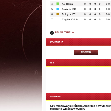
4.
AS Roma
0
0
0
0
0-0
5.
Atalanta BC
0
0
0
0
0-0
6.
Bologna FC
0
0
0
0
0-0
7.
Cagliari Calcio
0
0
0
0
0-0
PEŁNA TABELA
KONTUZJE
ROZWIŃ
ISS
ANKIETA
Czy mianowanie Rúbena Amorima nowym tre
Milanu to właściwy wybór?