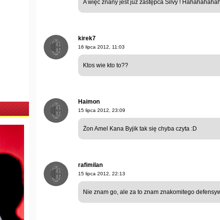
A więc znany jest już zastępca Silvy ! Hahahahaha
kirek7
16 lipca 2012, 11:03
Ktos wie kto to??
Haimon
15 lipca 2012, 23:09
Żon Amel Kana Byjik tak się chyba czyta :D
rafimilan
15 lipca 2012, 22:13
Nie znam go, ale za to znam znakomitego defensy