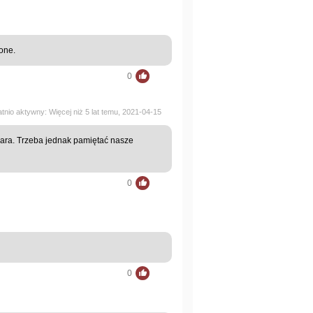
one.
0
atnio aktywny: Więcej niż 5 lat temu, 2021-04-15
ara. Trzeba jednak pamiętać nasze
0
0