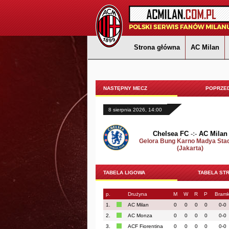
Strona główna
AC Milan
NASTĘPNY MECZ
POPRZED
8 sierpnia 2026, 14:00
Chelsea FC
-:-
AC Milan
Gelora Bung Karno Madya Sta
(Jakarta)
TABELA LIGOWA
TABELA ST
p.
Drużyna
M
W
R
P
Bramk
1.
AC Milan
0
0
0
0
0-0
2.
AC Monza
0
0
0
0
0-0
3.
ACF Fiorentina
0
0
0
0
0-0