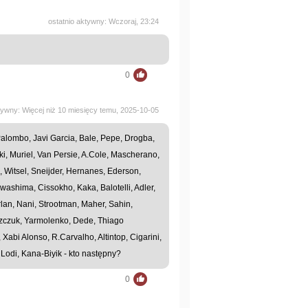
ostatnio aktywny: Wczoraj, 23:24
0
tywny: Więcej niż 10 miesięcy temu, 2025-10-05
Palombo, Javi Garcia, Bale, Pepe, Drogba,
ki, Muriel, Van Persie, A.Cole, Mascherano,
 Witsel, Sneijder, Hernanes, Ederson,
awashima, Cissokho, Kaka, Balotelli, Adler,
rlan, Nani, Strootman, Maher, Sahin,
szczuk, Yarmolenko, Dede, Thiago
 Xabi Alonso, R.Carvalho, Altintop, Cigarini,
Lodi, Kana-Biyik - kto następny?
0