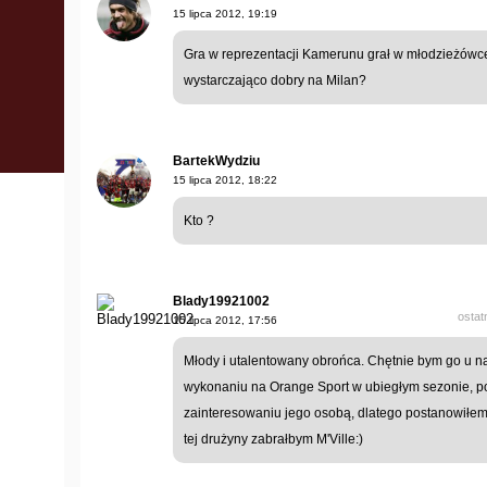
15 lipca 2012, 19:19
Gra w reprezentacji Kamerunu grał w młodzieżówce F
wystarczająco dobry na Milan?
BartekWydziu
15 lipca 2012, 18:22
Kto ?
Blady19921002
ostat
15 lipca 2012, 17:56
Młody i utalentowany obrońca. Chętnie bym go u na
wykonaniu na Orange Sport w ubiegłym sezonie, pon
zainteresowaniu jego osobą, dlatego postanowiłem 
tej drużyny zabrałbym M'Ville:)