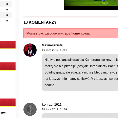
0
0
0
0
18 KOMENTARZY
Musisz być zalogowany, aby komentować
Maximilanista
16 lipca 2012, 12:15
Nie tyle postanowił grać dla Kamerunu, co zrozumiał
raczej się nie przebije (coś jak Obraniak czy Boeni
Solidny gracz, ale zdarzają mu się błędy naprawdę
na lepszych nie mamy co liczyć. My lepszych sprzed
będzie.
konrad_1012
16 lipca 2012, 11:46
nerem