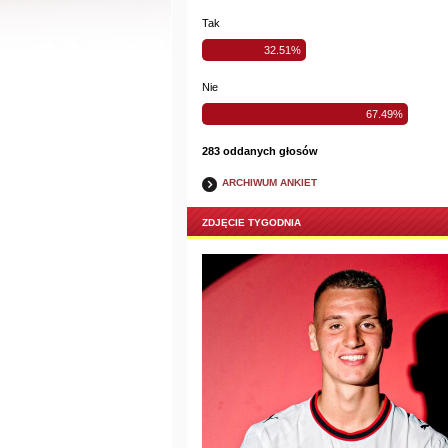
Tak
32.51%
Nie
67.49%
283 oddanych głosów
ARCHIWUM ANKIET
ZDJĘCIE TYGODNIA