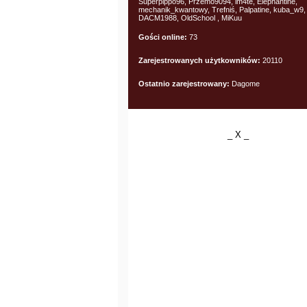
Superpippo96, Przemo9094, im4te, Elephantine,
mechanik_kwantowy, Trefniś, Palpatine, kuba_w9,
DACM1988, OldSchool , MiKuu
Gości online:
73
Zarejestrowanych użytkowników:
20110
Ostatnio zarejestrowany:
Dagome
_ X _