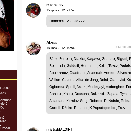
milan2002
15 lipca 2012, 21:59
Hmmmm... A kto to???
Abyss
ostatnio ak
15 lipca 2012, 19:54
Fábio Ferreira, Draxler, Kagawa, Granero, Rigoni, 
Belhanda, Guidetti, Herrmann, Keita, Tevez, Podols
Boulahrouz, Cuadrado, Asamoah, Armero, Silvestre,
Willian, Cazorla, Alba, de Jong, Bolat, Granqvist, K
Ogbonna, Spolli, Astori, Mudingayi, Vertonghen, Fo
losz992,
so28,
Bahloul, Kalou, Dossena, Balzaretti, Zapata, Tymo
,
nomilano,
Alcantara, Koralov, Sergi Roberto, Di Natale, Reina,
bok40,
ry,
Carroll, Dżeko, Rolando, K.Papadopoulos, Pazzini, 
,
,
mn7,
nline,
,
 Drozdi,
mistrzMALDINI