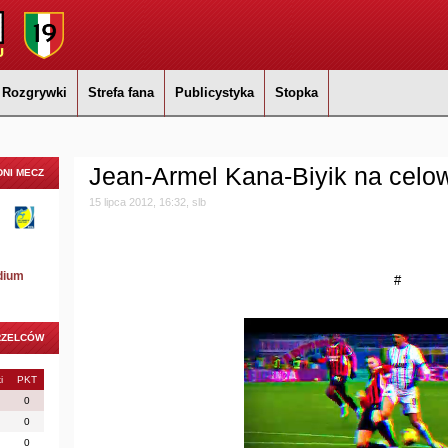
Rozgrywki
Strefa fana
Publicystyka
Stopka
Jean-Armel Kana-Biyik na celo
NI MECZ
15 lipca 2012, 16:32, slb
dium
#
RZELCÓW
i
PKT
0
0
0