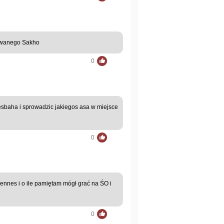
mowanego Sakho
0
esbaha i sprowadzic jakiegos asa w miejsce
0
ennes i o ile pamiętam mógł grać na ŚO i
0