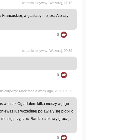
ostatnio aktywny: Wczoraj, 21:12
rancuskiej, więc słaby nie jest. Ale czy
0
ostatnio aktywny: Wczoraj, 09:59
0
nio aktywny: More than a week ago, 2026-07-25
s widział. Oglądałem kilka meczy w jego
ieważ już wcześniej pojawiały się plotki o
mu się przyjrzeć. Bardzo ciekawy gracz, z
0