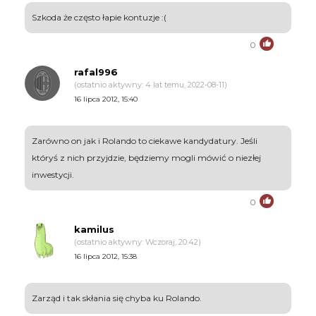
Szkoda że często łapie kontuzje :(
0
rafal996
(ostatnio aktywny: 4 lat temu, 2022-08-11)
16 lipca 2012, 15:40
Zarówno on jak i Rolando to ciekawe kandydatury. Jeśli
któryś z nich przyjdzie, będziemy mogli mówić o niezłej
inwestycji.
0
kamilus
(ostatnio aktywny: Wczoraj, 20:42)
16 lipca 2012, 15:38
Zarząd i tak skłania się chyba ku Rolando.