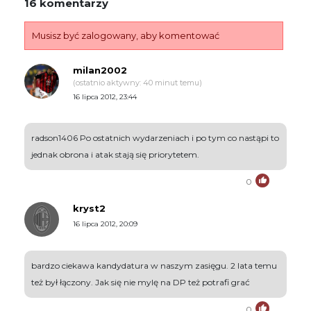
16 komentarzy
Musisz być zalogowany, aby komentować
milan2002
(ostatnio aktywny: 40 minut temu)
16 lipca 2012, 23:44
radson1406 Po ostatnich wydarzeniach i po tym co nastąpi to
jednak obrona i atak stają się priorytetem.
0
kryst2
16 lipca 2012, 20:09
bardzo ciekawa kandydatura w naszym zasięgu. 2 lata temu
też był łączony. Jak się nie mylę na DP też potrafi grać
0