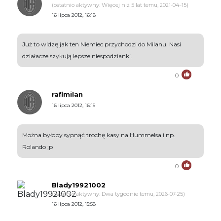
(ostatnio aktywny: Więcej niż 5 lat temu, 2021-04-15)
16 lipca 2012, 16:18
Już to widzę jak ten Niemiec przychodzi do Milanu. Nasi
działacze szykują lepsze niespodzianki.
0
rafimilan
16 lipca 2012, 16:15
Można byłoby sypnąć trochę kasy na Hummelsa i np.
Rolando ;p
0
Blady19921002
(ostatnio aktywny: Dwa tygodnie temu, 2026-07-25)
16 lipca 2012, 15:58