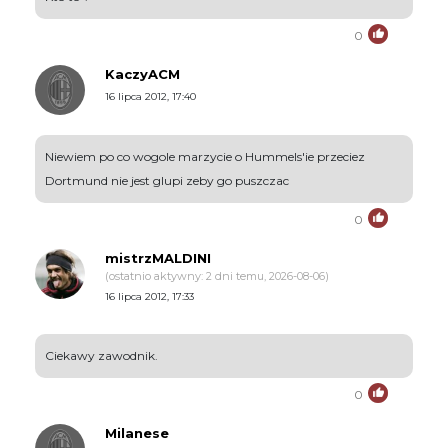
0
KaczyACM
16 lipca 2012, 17:40
Niewiem po co wogole marzycie o Hummels'ie przeciez
Dortmund nie jest glupi zeby go puszczac
0
mistrzMALDINI
(ostatnio aktywny: 2 dni temu, 2026-08-06)
16 lipca 2012, 17:33
Ciekawy zawodnik.
0
Milanese