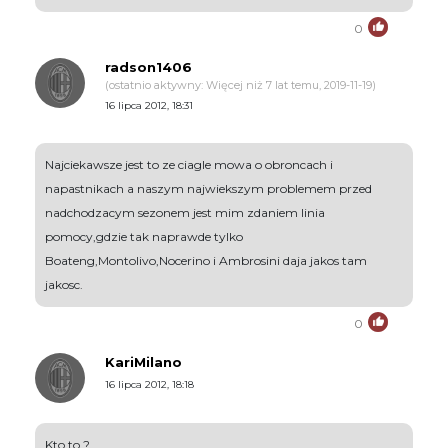
0
radson1406
(ostatnio aktywny: Więcej niż 7 lat temu, 2019-11-19)
16 lipca 2012, 18:31
Najciekawsze jest to ze ciagle mowa o obroncach i
napastnikach a naszym najwiekszym problemem przed
nadchodzacym sezonem jest mim zdaniem linia
pomocy,gdzie tak naprawde tylko
Boateng,Montolivo,Nocerino i Ambrosini daja jakos tam
jakosc.
0
KariMilano
16 lipca 2012, 18:18
Kto to ?