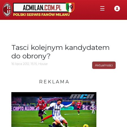
☰
Tasci kolejnym kandydatem
do obrony?
16 lipca 2012, 15:15, House
Aktualności
R E K L A M A