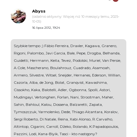
Abyss
(ostatnio aktywny: Więcej niż 10 miesięcy temu, 2025-
10-05)
16 lipca 2012, 19:24
Szybkie tempo ;) Fábio Ferreira, Draxler, Kagawa, Granero,
Rigoni, Palombo, Javi Garcia, Bale, Pepe, Drogba, Belhanda,
Guidetti, Herrmann, Keita, Tevez, Podolski, Muriel, Van Persie,
A.Cole, Mascherano, Boulahrouz, Cuadrado, Asamoah,
Armero, Silvestre, Witsel, Sneijder, Hernanes, Ederson, Willian,
Cazorla, Alba, de Jong, Bolat, Granqvist, Kawashima,
Cissokho, Kaka, Balotelli, Adler, Ogbonna, Spolli, Astori,
Mudingayi, Vertonghen, Forlan, Nani, Strootman, Maher,
Sahin, Bahloul, Kalou, Dossena, Balzaretti, Zapata,
Tymoszczuk, Yarmolenko, Dede, Thiago Alcantara, Koralov,
Sergi Roberto, Di Natale, Reina, Xabi Alonso, R.Carvalho,
Altintop, Cigarini, Carroll, Dżeko, Rolando, K.Papadopoulos,
Pazzini, Lodi, Kana-Biyik, Tasci - kto następny?