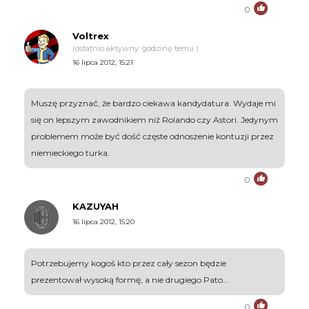
0
Voltrex
(ostatnio aktywny: godzinę temu )
16 lipca 2012, 15:21
Muszę przyznać, że bardzo ciekawa kandydatura. Wydaje mi
się on lepszym zawodnikiem niż Rolando czy Astori. Jedynym
problemem może być dość częste odnoszenie kontuzji przez
niemieckiego turka.
0
KAZUYAH
16 lipca 2012, 15:20
Potrzebujemy kogoś kto przez cały sezon będzie
prezentował wysoką formę, a nie drugiego Pato...
0