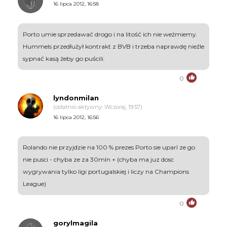
16 lipca 2012, 16:58
Porto umie sprzedawać drogo i na litość ich nie weżmiemy.
Hummels przedłużył kontrakt z BVB i trzeba naprawdę nieźle
sypnać kasą żeby go puścili.
0
lyndonmilan
(ostatnio aktywny: Wczoraj, 19:57)
16 lipca 2012, 16:56
Rolando nie przyjdzie na 100 % prezes Porto sie uparl ze go
nie pusci - chyba ze za 30mln + (chyba ma juz dosc
wygrywania tylko ligi portugalskiej i liczy na Champions
League)
0
gorylmagila