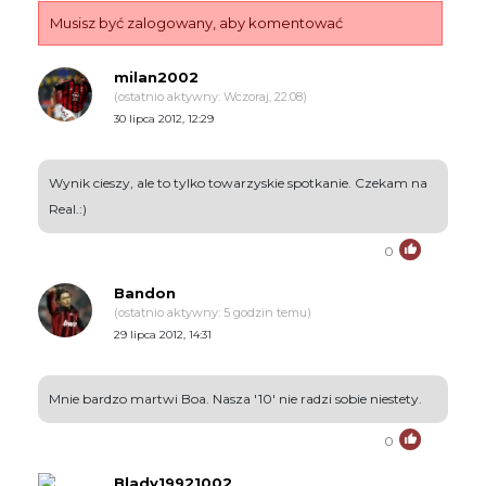
Musisz być zalogowany, aby komentować
milan2002
(ostatnio aktywny: Wczoraj, 22:08)
30 lipca 2012, 12:29
Wynik cieszy, ale to tylko towarzyskie spotkanie. Czekam na
Real.:)
0
Bandon
(ostatnio aktywny: 5 godzin temu)
29 lipca 2012, 14:31
Mnie bardzo martwi Boa. Nasza '10' nie radzi sobie niestety.
0
Blady19921002