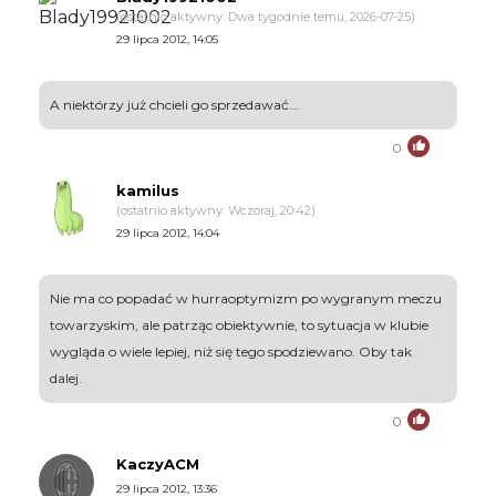
(ostatnio aktywny: Dwa tygodnie temu, 2026-07-25)
29 lipca 2012, 14:05
A niektórzy już chcieli go sprzedawać...
0
kamilus
(ostatnio aktywny: Wczoraj, 20:42)
29 lipca 2012, 14:04
Nie ma co popadać w hurraoptymizm po wygranym meczu
towarzyskim, ale patrząc obiektywnie, to sytuacja w klubie
wygląda o wiele lepiej, niż się tego spodziewano. Oby tak
dalej.
0
KaczyACM
29 lipca 2012, 13:36