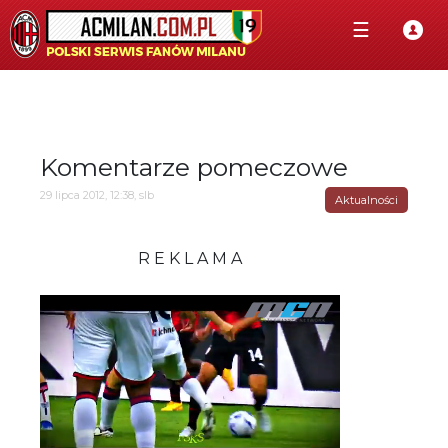
☰
Komentarze pomeczowe
29 lipca 2012, 12:38, slb
Aktualności
R E K L A M A