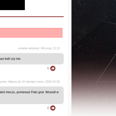
ostatnio aktywny: Wczoraj, 21:12
 trafi czy nie.
0
tywny: Więcej niż 10 miesięcy temu, 2025-10-05
ałeś meczu, ponieważ Pato grał. Wszedł w
0