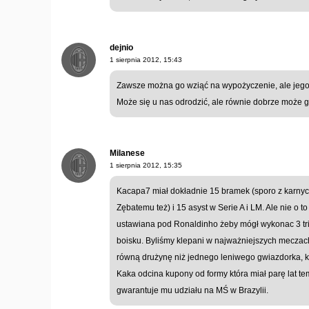
dejnio
1 sierpnia 2012, 15:43
Zawsze można go wziąć na wypożyczenie, ale jego f
Może się u nas odrodzić, ale równie dobrze może gr
Milanese
1 sierpnia 2012, 15:35
Kacapa7 miał dokładnie 15 bramek (sporo z karnyc
Zębatemu też) i 15 asyst w Serie A i LM. Ale nie o t
ustawiana pod Ronaldinho żeby mógł wykonac 3 tri
boisku. Byliśmy klepani w najważniejszych meczac
równą drużynę niż jednego leniwego gwiazdorka, któ
Kaka odcina kupony od formy która miał parę lat te
gwarantuje mu udziału na MŚ w Brazylii.