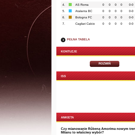
4.
AS Roma
0
0
0
0
0-0
5.
Atalanta BC
0
0
0
0
0-0
6.
Bologna FC
0
0
0
0
0-0
7.
Cagliari Calcio
0
0
0
0
0-0
PEŁNA TABELA
KONTUZJE
ROZWIŃ
ISS
ANKIETA
Czy mianowanie Rúbena Amorima nowym tre
Milanu to właściwy wybór?