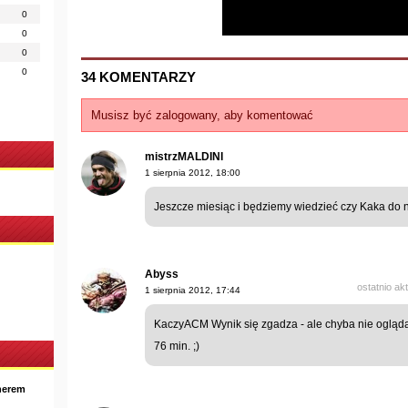
0
0
0
0
34 KOMENTARZY
Musisz być zalogowany, aby komentować
mistrzMALDINI
1 sierpnia 2012, 18:00
Jeszcze miesiąc i będziemy wiedzieć czy Kaka do nas
Abyss
ostatnio ak
1 sierpnia 2012, 17:44
KaczyACM Wynik się zgadza - ale chyba nie ogląd
76 min. ;)
nerem