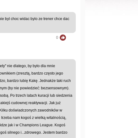
nie byl choc widac bylo ze trener chce dac
0
ety'' nie dlatego, by było dla mnie
wnikiem (zresztą, bardzo często jego
rdzo, bardzo lubię Kakę. Jednakże taki ruch
ownym (by nie powiedzieć: bezsensownym).
 sobą. Po trzech latach kuracji lub siedzenia
akiejś cudownej reaktywacji. Jak już
. Kilku doświadczonych zawodników w
 trzeba nam kogoś z wielką witalnością,
 lidze jak i w Champions League. Kogoś
oś silnego i...zdrowego. Jestem bardzo