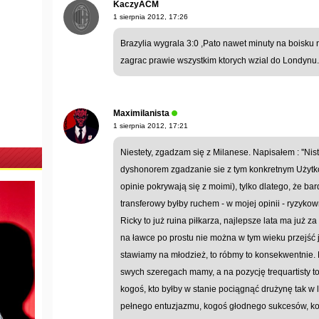
KaczyACM
1 sierpnia 2012, 17:26
Brazylia wygrala 3:0 ,Pato nawet minuty na boisku 
zagrac prawie wszystkim ktorych wzial do Londynu.
Maximilanista
1 sierpnia 2012, 17:21
Niestety, zgadzam się z Milanese. Napisałem : ''Nist
dyshonorem zgadzanie sie z tym konkretnym Użytko
opinie pokrywają się z moimi), tylko dlatego, że ba
transferowy byłby ruchem - w mojej opinii - ryzyk
Ricky to już ruina piłkarza, najlepsze lata ma już za
na ławce po prostu nie można w tym wieku przejść j
stawiamy na młodzież, to róbmy to konsekwentnie
swych szeregach mamy, a na pozycję trequartisty to
kogoś, kto byłby w stanie pociągnąć drużynę tak w
pełnego entuzjazmu, kogoś głodnego sukcesów, kog