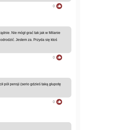
0
ządnie. Nie mógł grać tak jak w Milanie
 odrodzić. Jestem za. Przyda się ktoś
0
 pół pensji (serio gdzieś taką głupotę
0