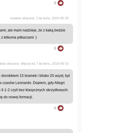
0
ostatnio aktywny: 2 lat temu, 2024-05-20
ami, ale mam nadzieje, że z kaką bedzie
ż z kilkoma piłkarzami :)
0
atnio aktywny: Więcej niż 7 lat temu, 2019-06-15
dorobkiem 15 bramek i blisko 20 asyst, był
za czasów Leonardo. Dopiero, gdy Allegri
 4-3-1-2 czyli bez klasycznych skrzydłowych.
ię do nowej formacji.
0