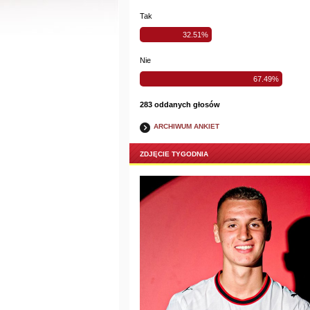
Tak
32.51%
Nie
67.49%
283 oddanych głosów
ARCHIWUM ANKIET
ZDJĘCIE TYGODNIA