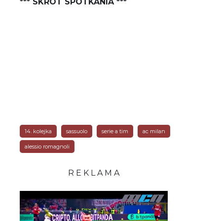
*** SKRÓT SPOTKANIA ***
14. kolejka
sassuolo
serie a tim
ac milan
alessio romagnoli
R E K L A M A