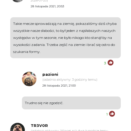
2026-07-20)
28 listopada 2021, 20:53
Takie mecze sprowadzają na ziemię, pokazaliśmy dziś chyba
wszystkie nasze słabości, to był jeden z najsłabszych naszych
występów w tym sezonie, nie było nikogo kto stanął by na
wysokości zadania. Trzeba zejść na ziemie i brać się ostro do
szukania formy.
3
pazioni
(ostatnio aktywny: 3 godziny temu)
28 listopada 2021, 21:00
Trudno się nie zgodzić.
1
TR3V0R
(ostatnio aktywny: Więcej niż dwa tygodnie temu,