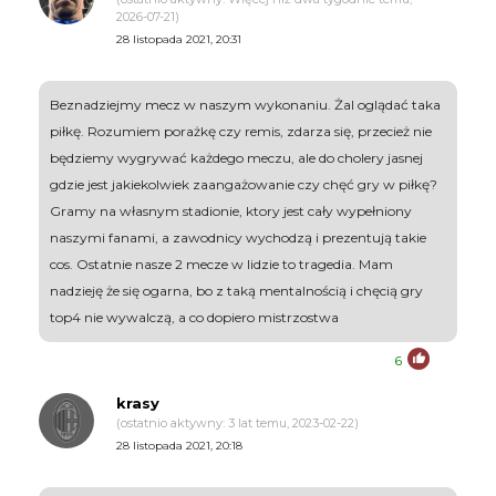
2026-07-21)
28 listopada 2021, 20:31
Beznadziejmy mecz w naszym wykonaniu. Żal oglądać taka
piłkę. Rozumiem porażkę czy remis, zdarza się, przecież nie
będziemy wygrywać każdego meczu, ale do cholery jasnej
gdzie jest jakiekolwiek zaangażowanie czy chęć gry w piłkę?
Gramy na własnym stadionie, ktory jest cały wypełniony
naszymi fanami, a zawodnicy wychodzą i prezentują takie
cos. Ostatnie nasze 2 mecze w lidzie to tragedia. Mam
nadzieję że się ogarna, bo z taką mentalnością i chęcią gry
top4 nie wywalczą, a co dopiero mistrzostwa
6
krasy
(ostatnio aktywny: 3 lat temu, 2023-02-22)
28 listopada 2021, 20:18