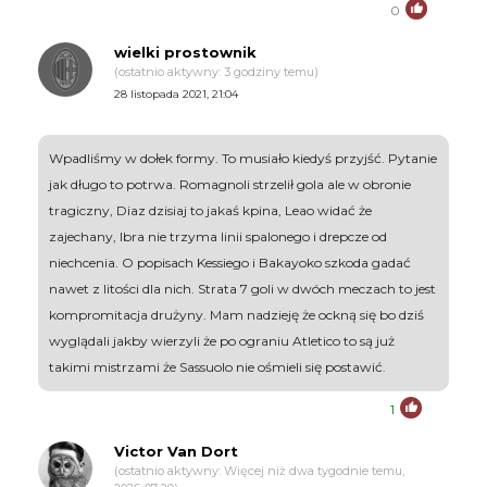
0
wielki prostownik
(ostatnio aktywny: 3 godziny temu)
28 listopada 2021, 21:04
Wpadliśmy w dołek formy. To musiało kiedyś przyjść. Pytanie
jak długo to potrwa. Romagnoli strzelił gola ale w obronie
tragiczny, Diaz dzisiaj to jakaś kpina, Leao widać że
zajechany, Ibra nie trzyma linii spalonego i drepcze od
niechcenia. O popisach Kessiego i Bakayoko szkoda gadać
nawet z litości dla nich. Strata 7 goli w dwóch meczach to jest
kompromitacja drużyny. Mam nadzieję że ockną się bo dziś
wyglądali jakby wierzyli że po ograniu Atletico to są już
takimi mistrzami że Sassuolo nie ośmieli się postawić.
1
Victor Van Dort
(ostatnio aktywny: Więcej niż dwa tygodnie temu,