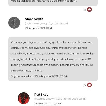
Miło tak przegrać i martwić się że Inter nas goni.
0
Shadow83
(ostatnio aktywny: 6 godzin temu)
29 listopada 2021, 09:41
Panowie ja tak jeszcze dziś oglądałem ta powtórek Fauli na
Benku i tam bez dyskusji powinno być czerwień. Kartka
ustawiła by mecz i przy dobrym rezultacie dla nas inaczej by
to wyglądało bo Grali by rywali ponad połowę meczu w 10.
Trochę nas znowu sędziowie docenili,co nie zmienia faktu że
zabrakło naszym tlenu.
Edytowano dnia: 29 listopada 2021, 09:54
0
PatSkyy
(ostatnio aktywny: 2 lat temu, 2024-02-18)
29 listopada 2021, 10:57