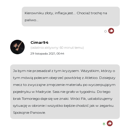
Kierowniku złoty, inflacja jest... Chociaż trochę na
paliwo...
0
Cimar94
(ostatnio aktywny: 60 minut temu)
29 listopada 2021, 00:44
Ja bym nie przesadzał z tym kryzysem. Wszystkim, którzy o
tym mówią polecam obejrzeć powtórkę z Atletico. Dzisiejszy
mecz to zwyczajne zmęczenie materiału po wyczerpującym
pojednyku w Madrycie. Sass nie grało w tygodniu. Do tego
brak Tomoriego daje się we znaki. Wróci Fik, ustabilizujemy
sytuację w obronie i wszystko będzie chodzić jak w zegarku.
Spokojnie Panowie.
8