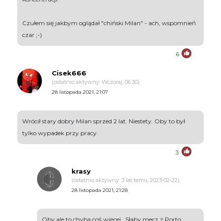
Czułem się jakbym oglądał "chiński Milan" - ach, wspomnień
czar ;-)
6
Cisek666
(ostatnio aktywny: Wczoraj, 06:30)
28 listopada 2021, 21:07
Wrócił stary dobry Milan sprzed 2 lat. Niestety. Oby to był
tylko wypadek przy pracy.
3
krasy
(ostatnio aktywny: 3 lat temu, 2023-02-22)
28 listopada 2021, 21:28
Oby ale to chyba coś więcej . Słaby mecz z Porto