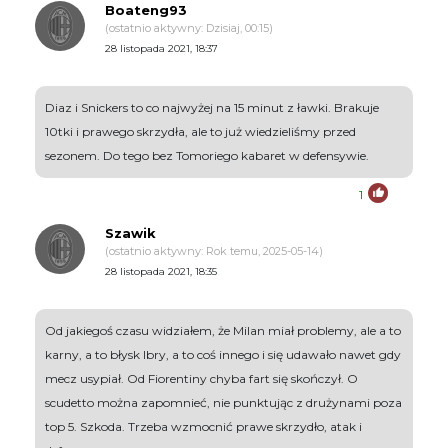
Boateng93
(ostatnio aktywny: Dzisiaj, 00:15)
28 listopada 2021, 18:37
Diaz i Snickers to co najwyżej na 15 minut z ławki. Brakuje
10tki i prawego skrzydła, ale to już wiedzieliśmy przed
sezonem. Do tego bez Tomoriego kabaret w defensywie.
1
Szawik
(ostatnio aktywny: Rok temu, 2025-05-14)
28 listopada 2021, 18:35
Od jakiegoś czasu widziałem, że Milan miał problemy, ale a to
karny, a to błysk Ibry, a to coś innego i się udawało nawet gdy
mecz usypiał. Od Fiorentiny chyba fart się skończył. O
scudetto można zapomnieć, nie punktując z drużynami poza
top 5. Szkoda. Trzeba wzmocnić prawe skrzydło, atak i