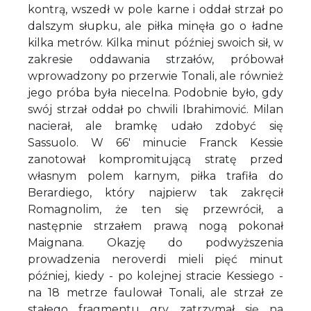
kontrą, wszedł w pole karne i oddał strzał po
dalszym słupku, ale piłka minęła go o ładne
kilka metrów. Kilka minut później swoich sił, w
zakresie oddawania strzałów, próbował
wprowadzony po przerwie Tonali, ale również
jego próba była niecelna. Podobnie było, gdy
swój strzał oddał po chwili Ibrahimović. Milan
nacierał, ale bramkę udało zdobyć się
Sassuolo. W 66' minucie Franck Kessie
zanotował kompromitującą stratę przed
własnym polem karnym, piłka trafiła do
Berardiego, który najpierw tak zakręcił
Romagnolim, że ten się przewrócił, a
następnie strzałem prawą nogą pokonał
Maignana. Okazję do podwyższenia
prowadzenia neroverdi mieli pięć minut
później, kiedy - po kolejnej stracie Kessiego -
na 18 metrze faulował Tonali, ale strzał ze
stałego fragmentu gry zatrzymał się na