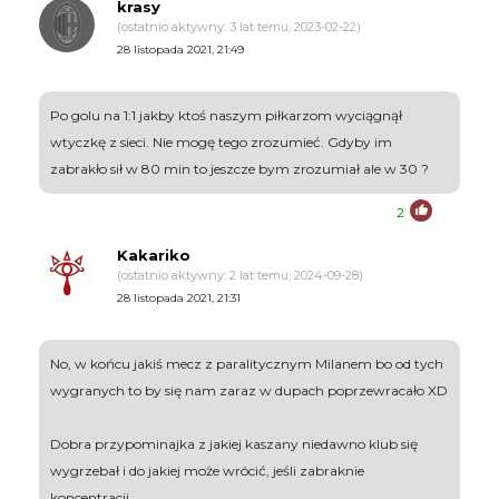
krasy
(ostatnio aktywny: 3 lat temu, 2023-02-22)
28 listopada 2021, 21:49
Po golu na 1:1 jakby ktoś naszym piłkarzom wyciągnął
wtyczkę z sieci. Nie mogę tego zrozumieć. Gdyby im
zabrakło sił w 80 min to jeszcze bym zrozumiał ale w 30 ?
2
Kakariko
(ostatnio aktywny: 2 lat temu, 2024-09-28)
28 listopada 2021, 21:31
No, w końcu jakiś mecz z paralitycznym Milanem bo od tych
wygranych to by się nam zaraz w dupach poprzewracało XD
Dobra przypominajka z jakiej kaszany niedawno klub się
wygrzebał i do jakiej może wrócić, jeśli zabraknie
koncentracji.