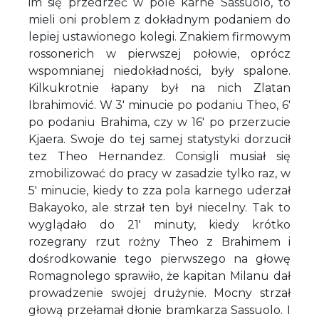
im się przedrzeć w pole karne Sassuolo, to
mieli oni problem z dokładnym podaniem do
lepiej ustawionego kolegi. Znakiem firmowym
rossonerich w pierwszej połowie, oprócz
wspomnianej niedokładności, były spalone.
Kilkukrotnie łapany był na nich Zlatan
Ibrahimović. W 3' minucie po podaniu Theo, 6'
po podaniu Brahima, czy w 16' po przerzucie
Kjaera. Swoje do tej samej statystyki dorzucił
tez Theo Hernandez. Consigli musiał się
zmobilizować do pracy w zasadzie tylko raz, w
5' minucie, kiedy to zza pola karnego uderzał
Bakayoko, ale strzał ten był niecelny. Tak to
wyglądało do 21' minuty, kiedy krótko
rozegrany rzut rożny Theo z Brahimem i
dośrodkowanie tego pierwszego na głowę
Romagnolego sprawiło, że kapitan Milanu dał
prowadzenie swojej drużynie. Mocny strzał
głową przełamał dłonie bramkarza Sassuolo. I