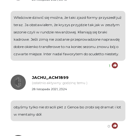
Właściwie dziwić się można, że taki zjazd formy przyszedł już
teraz. Ja obstawiałem, że kryzys przyjdzie tak jak w zeszłym
sezonie czyli w rundzie rewanżowej. Kłaniają się braki
kadrowe. Jeśli zimą nie zostanie przeprowadzone naprawdę
dobre okienko transferowe to na koniec sezonu znowu bój o
czwarte miejsce. Inter nadal faworytem do scudetto niestety.
1
JACHU_ACM1899
(ostatnio aktywny: godzinę temu )
28 listopada 2021, 23:24
obyśmy tylko nie stracili pkt z Genoa bo zrobi się dramat i lot
w mentalny dół.
0