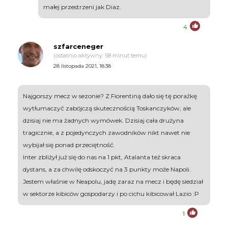
małej przestrzeni jak Diaz.
4
szfarceneger
(ostatnio aktywny: 58 minut temu)
28 listopada 2021, 18:38
Najgorszy mecz w sezonie? Z Fiorentiną dało się tę porażkę
wytłumaczyć zabójczą skutecznością Toskanczyków, ale
dzisiaj nie ma żadnych wymówek. Dzisiaj cała drużyna
tragicznie, a z pojedynczych zawodników nikt nawet nie
wybijał się ponad przeciętność.
Inter zbliżył już się do nas na 1 pkt, Atalanta też skraca
dystans, a za chwilę odskoczyć na 3 punkty może Napoli.
Jestem właśnie w Neapolu, jadę zaraz na mecz i będę siedział
w sektorze kibiców gospodarzy i po cichu kibicował Lazio :P
1