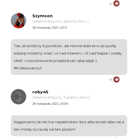
0
Szymson
(ostatnio aktywny: godzinę temu )
28 listopada 2021, 20:11
Tak, straciliśmy 6 punktów, ale równie dobrze w przyszłą
sobotę możemy mieć +4 nad Interem i +3 nad Napoli i wtedy
złość i rozczarowanie przejdzie jak ręką odjął :)
#trzebawierzyć
7
roby45
(ostatnio aktywny: 3 godziny temu)
28 listopada 2021, 20:04
Najgorsze to że nie ma napastników Ibra albo strzeli albo nie a
ten mlody to raczej nie ten pozikm