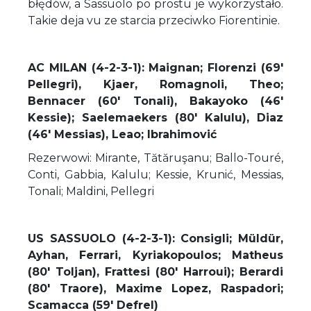
błędów, a Sassuolo po prostu je wykorzystało.
Takie deja vu ze starcia przeciwko Fiorentinie.
AC MILAN (4-2-3-1): Maignan; Florenzi (69'
Pellegri), Kjaer, Romagnoli, Theo;
Bennacer (60' Tonali), Bakayoko (46'
Kessie); Saelemaekers (80' Kalulu), Diaz
(46' Messias), Leao; Ibrahimović
Rezerwowi: Mirante, Tătăruşanu; Ballo-Touré,
Conti, Gabbia, Kalulu; Kessie, Krunić, Messias,
Tonali; Maldini, Pellegri
US SASSUOLO (4-2-3-1): Consigli; Müldür,
Ayhan, Ferrari, Kyriakopoulos; Matheus
(80' Toljan), Frattesi (80' Harroui); Berardi
(80' Traore), Maxime Lopez, Raspadori;
Scamacca (59' Defrel)