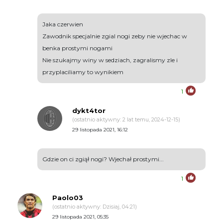
Jaka czerwien
Zawodnik specjalnie zgial nogi zeby nie wjechac w
benka prostymi nogami
Nie szukajmy winy w sedziach, zagralismy zle i
przyplaciliamy to wynikiem
1
dykt4tor
(ostatnio aktywny: 2 lat temu, 2024-12-15)
29 listopada 2021, 16:12
Gdzie on ci zgiął nogi? Wjechał prostymi...
1
Paolo03
(ostatnio aktywny: Dzisiaj, 04:21)
29 listopada 2021, 05:35