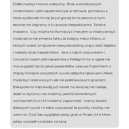
Dołek nazbyt mocno widoczny. Brak wartościowych
zmienników i pół napastnika tyle w temacie. po meczu z
Viola wydawało mi się że już gorzej to na pewno w tym
sezonie nie zagramy a tu proszę niespodzianka. Totalna
masakra . Czy można to tłumaczyć meczem w Madrycie być
może ale to nie zmienia faktu że kolejny mecz Milanu w
którym widać zmęczenie niewyobrażalną wręcz ilość błędów
i niestety brak napastników . Ibra z całym szacunkiem i
Giroud to razem pół napastnika o Pellegrim to w ogóle nie
ma co gadać bo to jakaś popierdółka. Leao po 3 sprintach z
chęcią minięcia wszystkich rywali oddycha rękawami Alexis
może być rezerwowym ale nie podstawowym graczem.
Bakayoko to naprawdę już nawet na lawę się nie nadaje.
Jeżeli w styczniu nie zrobimy jakichś konkretnych
wzmocnień to o LM możemy zapomnieć. mamy dwóch
słabszych rywali i trzeba wyszarpać te punkty choćby nie
wiem co. Dziś Sas wyglądali jakby grali w finale LM a Milan
jakby wyszedł na boisko za karę.