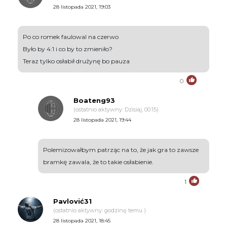
28 listopada 2021, 19:03
Po co romek faulowal na czerwo
Było by 4:1 i co by to zmieniło?
Teraz tylko osłabił drużynę bo pauza
0
Boateng93
(ostatnio aktywny: Dzisiaj, 00:15)
28 listopada 2021, 19:44
Polemizowałbym patrząc na to, że jak gra to zawsze
bramkę zawala, że to takie osłabienie.
1
Pavlović31
(ostatnio aktywny: godzinę temu )
28 listopada 2021, 18:45