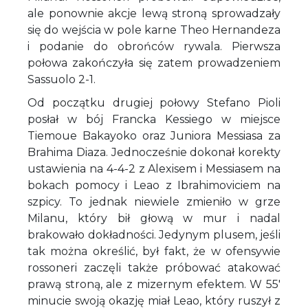
ale ponownie akcje lewą stroną sprowadzały
się do wejścia w pole karne Theo Hernandeza
i podanie do obrońców rywala. Pierwsza
połowa zakończyła się zatem prowadzeniem
Sassuolo 2-1.
Od początku drugiej połowy Stefano Pioli
posłał w bój Francka Kessiego w miejsce
Tiemoue Bakayoko oraz Juniora Messiasa za
Brahima Diaza. Jednocześnie dokonał korekty
ustawienia na 4-4-2 z Alexisem i Messiasem na
bokach pomocy i Leao z Ibrahimoviciem na
szpicy. To jednak niewiele zmieniło w grze
Milanu, który bił głową w mur i nadal
brakowało dokładności. Jedynym plusem, jeśli
tak można określić, był fakt, że w ofensywie
rossoneri zaczęli także próbować atakować
prawą stroną, ale z mizernym efektem. W 55'
minucie swoją okazję miał Leao, który ruszył z