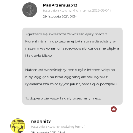
PanPrzemus313
(ostatnio aktywny: 4 dni temu, 2026-08-04)
29 listopada 2021, 01:34
Zgadzam się zwłaszcza że wcześniejszy mecz z
Fiorentiną mimo przegranej był naprawdę solidny w
naszym wykonaniu i zadecydowały kuriozalne błędy a
i tak było blisko
Natomiast wcześniejszy remis był z Interem więc no
niby wygląda na brak wygranej ale taki wynik z
rywalami zza miedzy jest jak najbardziej w porządku
To dopiero pierwszy tak zły przegrany mecz
1
nadgnity
(ostatnio aktywny: godzinę temu )
28 listopada 2021, 23:46