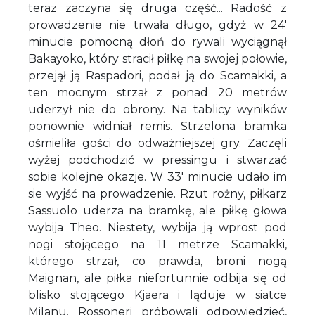
teraz zaczyna się druga część... Radość z
prowadzenie nie trwała długo, gdyż w 24'
minucie pomocną dłoń do rywali wyciągnął
Bakayoko, który stracił piłkę na swojej połowie,
przejął ją Raspadori, podał ją do Scamakki, a
ten mocnym strzał z ponad 20 metrów
uderzył nie do obrony. Na tablicy wyników
ponownie widniał remis. Strzelona bramka
ośmieliła gości do odważniejszej gry. Zaczęli
wyżej podchodzić w pressingu i stwarzać
sobie kolejne okazje. W 33' minucie udało im
sie wyjść na prowadzenie. Rzut rożny, piłkarz
Sassuolo uderza na bramkę, ale piłkę głowa
wybija Theo. Niestety, wybija ją wprost pod
nogi stojącego na 11 metrze Scamakki,
którego strzał, co prawda, broni nogą
Maignan, ale piłka niefortunnie odbija się od
blisko stojącego Kjaera i ląduje w siatce
Milanu. Rossoneri próbowali odpowiedzieć,