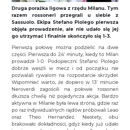
Druga porażka ligowa z rzędu Milanu. Tym
razem rossoneri przegrali u siebie z
Sassuolo. Ekipa Stefano Piolego pierwsza
objęła prowadzenie, ale nie udało się jej
go utrzymać i finalnie skończyło się 1-3.
Pierwszą połowę można podzielić na dwie
części. Pierwsza do 24' minuty, kiedy to Milan
prowadził 1-0. Podopieczni Stefano Piolego
dobrze weszli w mecz i od początku nie
pozwalali rywalom na rozpostarcie skrzydeł.
Wspomnieć warto, że dopiero w 13' minucie
Neroverdi zagościli na połowie rossoneri
dłuższa chwilę niż pojedyncza akcja. Bardzo
aktywna w Milanie była lewa strona, gdzie raz
po raz indywidualnych rajdów próbowali Leao
oraz Theo Hernandez. Niestety, obu
brakowało dokładności, gdyż kiedy już udało