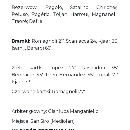
Rezerwowi: Pegolo, Satalino; Chiricheș,
Peluso, Rogério, Toljan; Harroui, Magnanelli,
Traorè; Defrel
Bramki:
Romagnoli 21', Scamacca 24, Kjaer 33'
(sam.), Berardi 66'
Żółte kartki: Lopez 27', Raspadori 38',
Bennacer 53' Theo Hernandez 55', Tonali 71',
Kjaer 73'
Czerwone kartki: Romagnoli 77'
Arbiter główny: Gianluca Manganiello
Miejsce: San Siro (Mediolan)