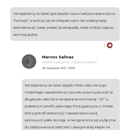
nie będziemy strzelać goli dopóki nasza taktyka opiera się na
"fantazji", a kończy się że chłopaki sami nie wiedzą kiedy
dośrodkować, kiedy posłać prostopadłą, kiedy krótko zagrać...
sami się gubią
1
Marcos Salinas
(ostatnio aktywny: 2 godziny temu)
28 listopada 2021, 19:59
Nie będziemy strzelać dopóki Milan albo nie kupi
mobilnego napastnika co zacznie wykorzystywać te
długie piki albo Ibra nie dostanie normalnej ''10'' o
podobnym profilu pewnego Portugalczyka z United,
która potrafi dostarczyć napastnikowi parę
pionowych piłek do nogi. a nie ogranicza się wyłącznie
do zdobywania przestrzeni i okazjonalnej klepki na