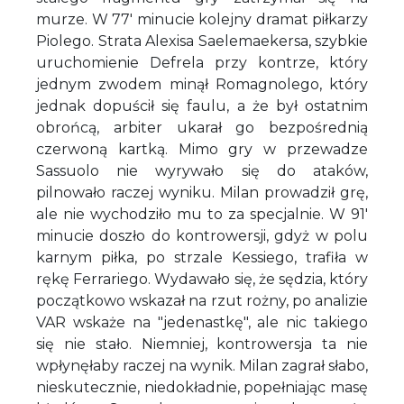
murze. W 77' minucie kolejny dramat piłkarzy
Piolego. Strata Alexisa Saelemaekersa, szybkie
uruchomienie Defrela przy kontrze, który
jednym zwodem minął Romagnolego, który
jednak dopuścił się faulu, a że był ostatnim
obrońcą, arbiter ukarał go bezpośrednią
czerwoną kartką. Mimo gry w przewadze
Sassuolo nie wyrywało się do ataków,
pilnowało raczej wyniku. Milan prowadził grę,
ale nie wychodziło mu to za specjalnie. W 91'
minucie doszło do kontrowersji, gdyż w polu
karnym piłka, po strzale Kessiego, trafiła w
rękę Ferrariego. Wydawało się, że sędzia, który
początkowo wskazał na rzut rożny, po analizie
VAR wskaże na "jedenastkę", ale nic takiego
się nie stało. Niemniej, kontrowersja ta nie
wpłynęłaby raczej na wynik. Milan zagrał słabo,
nieskutecznie, niedokładnie, popełniając masę