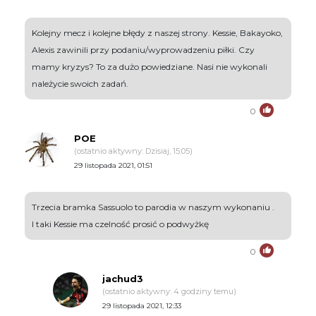
Kolejny mecz i kolejne błędy z naszej strony. Kessie, Bakayoko,
Alexis zawinili przy podaniu/wyprowadzeniu piłki. Czy
mamy kryzys? To za dużo powiedziane. Nasi nie wykonali
należycie swoich zadań.
0
POE
(ostatnio aktywny: Dzisiaj, 15:05)
29 listopada 2021, 01:51
Trzecia bramka Sassuolo to parodia w naszym wykonaniu .
I taki Kessie ma czelność prosić o podwyżkę
0
jachud3
(ostatnio aktywny: 4 godziny temu)
29 listopada 2021, 12:33