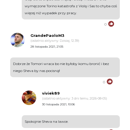
wymęczone Torino katastrofa z Violą i Sas to chyba coś
więcej niż wypadek przy pracy.
0
GrandePaoloM3
(ostatnio aktywny: Dzisiaj, 12:39)
28 listopada 2021, 21:05
Dobrze że Tomori wraca bo nie byłoby komu bronić i bez
niego Sheva by nas pocisnął
0
viviek89
(ostatnio aktywny: 3 dni temu, 2026-08-05)
30 listopada 2021, 10:06
Spokojnie Sheva na lawce.