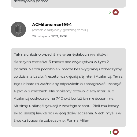
defensywną pomoc.
2
ACMilansince1994
(ostatnio aktywny: godzinę temu )
28 listopada 2021, 18:26
Tak na chłodno wpadliśmy w serię słabych wyników i
słabszych meczów. 3 mecze bez zwycięstwa w tym 2
porażki. Napoli podobnie 2 mecze bez wygranej i zobaczymy
co dzisiaj z Lazio. Niestety rozkręcają się Inter i Atalantą. Teraz
będzie bardzo ważne aby odpowiednio zareagować i zdobyć
6 pkt w 2 meczach. Nie możemy pozwolić aby Inter i lub
Atalantą odskoczyły na 7-10 pkt bo już ich nie dogonimy.
Musimy uniknąć sytuacji z zeszłego sezonu. Pioli ma lepszy
skład, serszą ławkę no i więcej doświadczenia. Niech myśli i w
środku tygodnia zobaczymy. Forma Milan
1