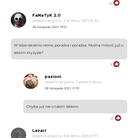
0
FaNaTyK 2.0
(ostatnio aktywny: 3 lat temu, 2023-10-10)
28 listopada 2021, 19:15
W lidze ostatnio remis, porażka i porażka. Można mówić już o
lekkim kryzysie?
1
pazioni
(ostatnio aktywny: 3 godziny temu)
28 listopada 2021, 21:10
Chyba już nie o takim lekkim.
0
Lazarr
(ostatnio aktywny: Rok temu, 2025-01-17)