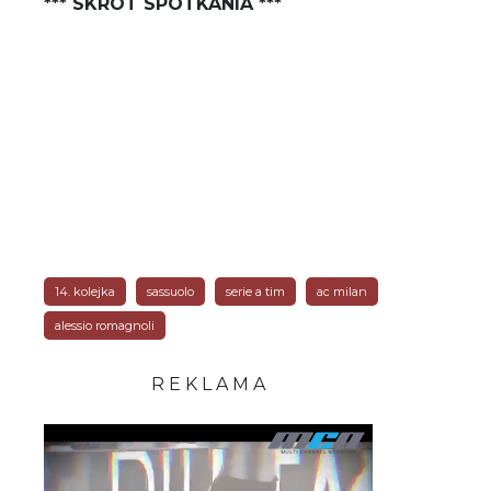
*** SKRÓT SPOTKANIA ***
14. kolejka
sassuolo
serie a tim
ac milan
alessio romagnoli
R E K L A M A