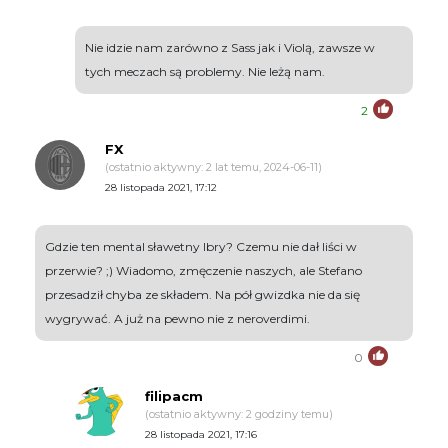
Nie idzie nam zarówno z Sass jak i Violą, zawsze w
tych meczach są problemy. Nie leżą nam.
2
FX
(ostatnio aktywny: 2 lat temu, 2024-06-11)
28 listopada 2021, 17:12
Gdzie ten mental sławetny Ibry? Czemu nie dał liści w
przerwie? ;) Wiadomo, zmęczenie naszych, ale Stefano
przesadził chyba ze składem. Na pół gwizdka nie da się
wygrywać. A już na pewno nie z neroverdimi.
0
filipacm
(ostatnio aktywny: 2 godziny temu)
28 listopada 2021, 17:16