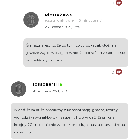
0
Piotrek1899
(ostatnio aktywny: 48 minut temu)
28 listopada 2021, 17:45
Śmieszne jest to, że po tym co tu pokazał, ktoś ma
jeszcze wątpliwości;) Pewnie, że potrafi. Przekonasz się
w następnym meczu.
0
rossoner111
28 listopada 2021, 17:13
widać, że sa duże problemy z koncentracją. gracze, którzy
wchodzą ławki jakby byli zaspani. Po 3 widać, że snikers
kolejny 70 mecz nic nie wnosi z przodu, a nasza prawa strona
nie istnieje.