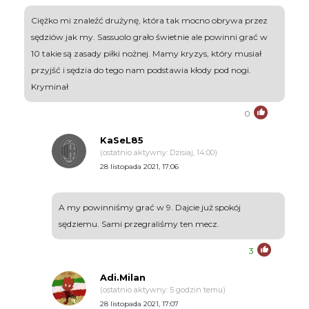
Ciężko mi znaleźć drużynę, która tak mocno obrywa przez
sędziów jak my. Sassuolo grało świetnie ale powinni grać w
10 takie są zasady piłki nożnej. Mamy kryzys, który musiał
przyjść i sędzia do tego nam podstawia kłody pod nogi.
Kryminał
0
KaSeL85
(ostatnio aktywny: Dzisiaj, 14:00)
28 listopada 2021, 17:06
A my powinniśmy grać w 9. Dajcie już spokój
sędziemu. Sami przegraliśmy ten mecz.
3
Adi.Milan
(ostatnio aktywny: 5 godzin temu)
28 listopada 2021, 17:07