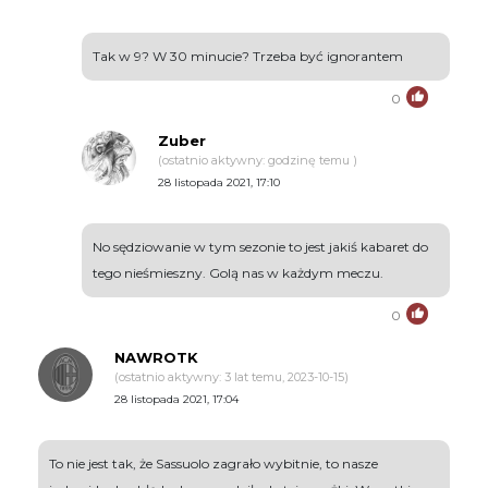
Tak w 9? W 30 minucie? Trzeba być ignorantem
0
Zuber
(ostatnio aktywny: godzinę temu )
28 listopada 2021, 17:10
No sędziowanie w tym sezonie to jest jakiś kabaret do
tego nieśmieszny. Golą nas w każdym meczu.
0
NAWROTK
(ostatnio aktywny: 3 lat temu, 2023-10-15)
28 listopada 2021, 17:04
To nie jest tak, że Sassuolo zagrało wybitnie, to nasze