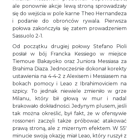
ale ponownie akcje lewą stroną sprowadzały
się do wejścia w pole karne Theo Hernandeza
i podanie do obrońców rywala. Pierwsza
połowa zakończyła się zatem prowadzeniem
Sassuolo 2-1.
Od początku drugiej połowy Stefano Pioli
posłał w bój Francka Kessiego w miejsce
Tiemoue Bakayoko oraz Juniora Messiasa za
Brahima Diaza. Jednocześnie dokonał korekty
ustawienia na 4-4-2 z Alexisem i Messiasem na
bokach pomocy i Leao z Ibrahimoviciem na
szpicy. To jednak niewiele zmieniło w grze
Milanu, który bił głową w mur i nadal
brakowało dokładności. Jedynym plusem, jeśli
tak można określić, był fakt, że w ofensywie
rossoneri zaczęli także próbować atakować
prawą stroną, ale z mizernym efektem. W 55'
minucie swoją okazję miał Leao, który ruszył z