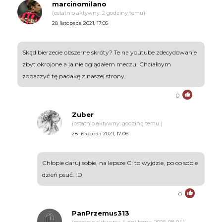
marcinomilano
(ostatnio aktywny: 2 godziny temu)
28 listopada 2021, 17:05
Skąd bierzecie obszerne skróty? Te na youtube zdecydowanie
zbyt okrojone a ja nie oglądałem meczu. Chciałbym
zobaczyć tę padakę z naszej strony.
0
Zuber
(ostatnio aktywny: godzinę temu )
28 listopada 2021, 17:06
Chłopie daruj sobie, na lepsze Ci to wyjdzie, po co sobie
dzień psuć. :D
0
PanPrzemus313