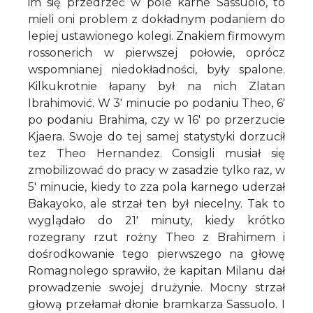
im się przedrzeć w pole karne Sassuolo, to
mieli oni problem z dokładnym podaniem do
lepiej ustawionego kolegi. Znakiem firmowym
rossonerich w pierwszej połowie, oprócz
wspomnianej niedokładności, były spalone.
Kilkukrotnie łapany był na nich Zlatan
Ibrahimović. W 3' minucie po podaniu Theo, 6'
po podaniu Brahima, czy w 16' po przerzucie
Kjaera. Swoje do tej samej statystyki dorzucił
tez Theo Hernandez. Consigli musiał się
zmobilizować do pracy w zasadzie tylko raz, w
5' minucie, kiedy to zza pola karnego uderzał
Bakayoko, ale strzał ten był niecelny. Tak to
wyglądało do 21' minuty, kiedy krótko
rozegrany rzut rożny Theo z Brahimem i
dośrodkowanie tego pierwszego na głowę
Romagnolego sprawiło, że kapitan Milanu dał
prowadzenie swojej drużynie. Mocny strzał
głową przełamał dłonie bramkarza Sassuolo. I