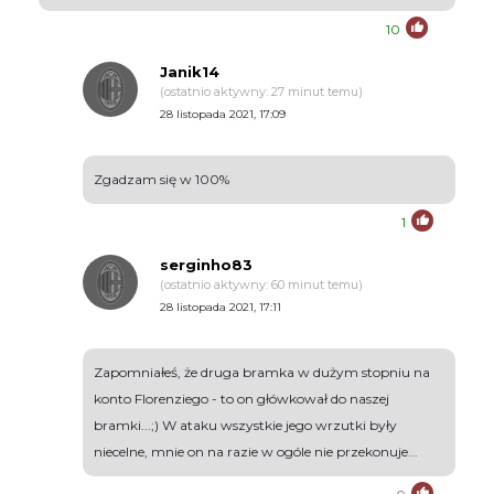
10
Janik14
(ostatnio aktywny: 27 minut temu)
28 listopada 2021, 17:09
Zgadzam się w 100%
1
serginho83
(ostatnio aktywny: 60 minut temu)
28 listopada 2021, 17:11
Zapomniałeś, że druga bramka w dużym stopniu na
konto Florenziego - to on główkował do naszej
bramki...;) W ataku wszystkie jego wrzutki były
niecelne, mnie on na razie w ogóle nie przekonuje...