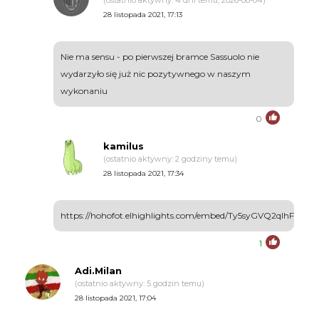
(ostatnio aktywny: 4 dni temu, 2026-08-04)
28 listopada 2021, 17:13
Nie ma sensu - po pierwszej bramce Sassuolo nie
wydarzyło się już nic pozytywnego w naszym
wykonaniu
0
kamilus
(ostatnio aktywny: 2 godziny temu)
28 listopada 2021, 17:34
https://hohofot.elhighlights.com/embed/Ty5syGVQ2qlhF
1
Adi.Milan
(ostatnio aktywny: 5 godzin temu)
28 listopada 2021, 17:04