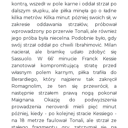
kontrą, wszedł w pole karne i oddał strzał po
dalszym słupku, ale piłka minęła go o ładne
kilka metrów. Kilka minut później swoich sił, w
zakresie oddawania strzałów, próbował
wprowadzony po przerwie Tonali, ale również
jego próba była niecelna. Podobnie było, gdy
swój strzał oddał po chwili Ibrahimović. Milan
nacierał, ale bramkę udało zdobyć się
Sassuolo. W 66' minucie Franck Kessie
zanotował kompromitującą stratę przed
własnym polem karnym, piłka trafiła do
Berardiego, który najpierw tak zakręcił
Romagnolim, że ten się przewrócił, a
następnie strzałem prawą nogą pokonał
Maignana. Okazję do podwyższenia
prowadzenia neroverdi mieli pięć minut
później, kiedy - po kolejnej stracie Kessiego -
na 18 metrze faulował Tonali, ale strzał ze
stałego fragmentu gry zatrzymał się na