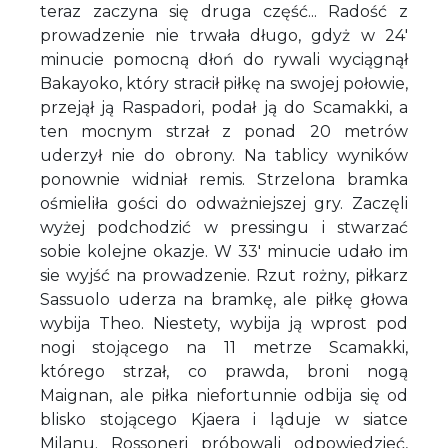
teraz zaczyna się druga część... Radość z
prowadzenie nie trwała długo, gdyż w 24'
minucie pomocną dłoń do rywali wyciągnął
Bakayoko, który stracił piłkę na swojej połowie,
przejął ją Raspadori, podał ją do Scamakki, a
ten mocnym strzał z ponad 20 metrów
uderzył nie do obrony. Na tablicy wyników
ponownie widniał remis. Strzelona bramka
ośmieliła gości do odważniejszej gry. Zaczęli
wyżej podchodzić w pressingu i stwarzać
sobie kolejne okazje. W 33' minucie udało im
sie wyjść na prowadzenie. Rzut rożny, piłkarz
Sassuolo uderza na bramkę, ale piłkę głowa
wybija Theo. Niestety, wybija ją wprost pod
nogi stojącego na 11 metrze Scamakki,
którego strzał, co prawda, broni nogą
Maignan, ale piłka niefortunnie odbija się od
blisko stojącego Kjaera i ląduje w siatce
Milanu. Rossoneri próbowali odpowiedzieć,