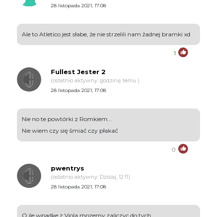
28 listopada 2021, 17:08
Ale to Atletico jest słabe, że nie strzelili nam żadnej bramki xd
1
Fullest Jester 2
(ostatnio aktywny: godzinę temu )
28 listopada 2021, 17:08
Nie no te powtórki z Romkiem...
Nie wiem czy się śmiać czy płakać
0
pwentrys
(ostatnio aktywny: Dzisiaj, 12:11)
28 listopada 2021, 17:08
O ile wpadke z Viola mozemy zaliczyc do tych