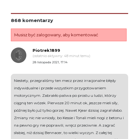
868 komentarzy
Musisz być zalogowany, aby komentować
Piotrek1899
(ostatnio aktywny: 48 minut temu)
28 listopada 2021, 17:14
Niestety, przegraliśmy ten mecz przez irracjonalne błędy
indywidualne i przede wszystkim przygotowaniem
motorycznym. Zabrakło paliwa po prostu u ludzi, którzy
ciągną ten wózek. Pierwsze 20 minut ok, jeszcze mieli siły,
później było już tylko gorzej. Nawet Kjear dzisiaj zagrał słabo.
Zmiany nic nie wniosły, bo Kessie i Tonali mieli nogi z betonu i
na pewno gry nie poprawili, wręcz przeciwnie. A zagrać
słabiej, niż dzisiaj Bennacer, to wielki wyczyn. Z całej tej