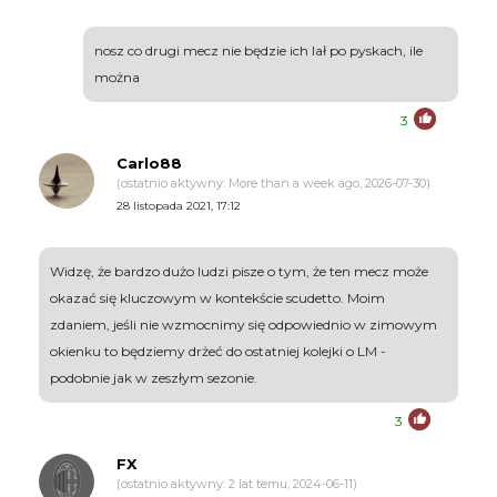
nosz co drugi mecz nie będzie ich lał po pyskach, ile
można
3
Carlo88
(ostatnio aktywny: More than a week ago, 2026-07-30)
28 listopada 2021, 17:12
Widzę, że bardzo dużo ludzi pisze o tym, że ten mecz może
okazać się kluczowym w kontekście scudetto. Moim
zdaniem, jeśli nie wzmocnimy się odpowiednio w zimowym
okienku to będziemy drżeć do ostatniej kolejki o LM -
podobnie jak w zeszłym sezonie.
3
FX
(ostatnio aktywny: 2 lat temu, 2024-06-11)