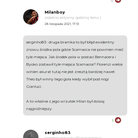
0
Milanboy
(ostatnio aktywny: godzinę temu )
28 listopada 2021, 17:13
serginho83- druga bramka to był błąd ewidentny
znowu środka pola gdzie Scamacca nie powinien mieć
tyle miejsca. Jak środek pola w postaci Bennacera i
Byoko zostawił tyle miejsca Scamacce? Florenzi wielce
winien akurat tutaj nie jest zresztą bardziej nawet
Theo był winny tego gola kiedy wybił pod nogi
Gianluci.
A to właśnie z jego wrzutek Milan był dzisiaj
najgroźniejszy.
1
serginho83