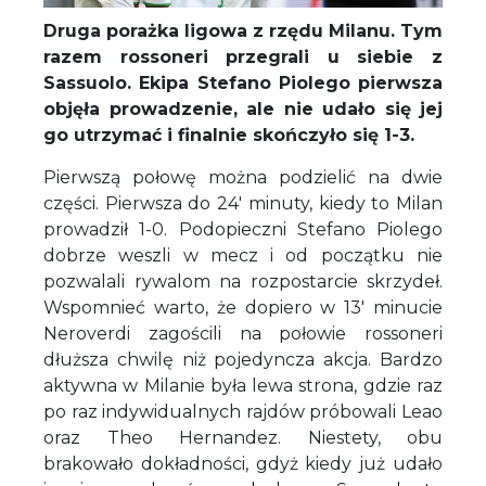
Druga porażka ligowa z rzędu Milanu. Tym
razem rossoneri przegrali u siebie z
Sassuolo. Ekipa Stefano Piolego pierwsza
objęła prowadzenie, ale nie udało się jej
go utrzymać i finalnie skończyło się 1-3.
Pierwszą połowę można podzielić na dwie
części. Pierwsza do 24' minuty, kiedy to Milan
prowadził 1-0. Podopieczni Stefano Piolego
dobrze weszli w mecz i od początku nie
pozwalali rywalom na rozpostarcie skrzydeł.
Wspomnieć warto, że dopiero w 13' minucie
Neroverdi zagościli na połowie rossoneri
dłuższa chwilę niż pojedyncza akcja. Bardzo
aktywna w Milanie była lewa strona, gdzie raz
po raz indywidualnych rajdów próbowali Leao
oraz Theo Hernandez. Niestety, obu
brakowało dokładności, gdyż kiedy już udało