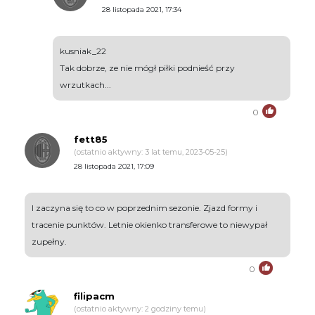
28 listopada 2021, 17:34
kusniak_22
Tak dobrze, ze nie mógł piłki podnieść przy
wrzutkach...
0
fett85
(ostatnio aktywny: 3 lat temu, 2023-05-25)
28 listopada 2021, 17:09
I zaczyna się to co w poprzednim sezonie. Zjazd formy i
tracenie punktów. Letnie okienko transferowe to niewypał
zupełny.
0
filipacm
(ostatnio aktywny: 2 godziny temu)