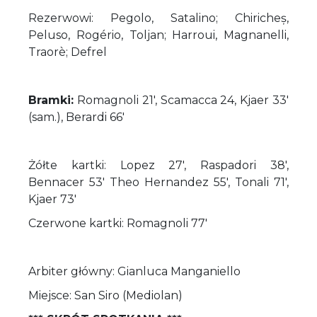
Rezerwowi: Pegolo, Satalino; Chiricheș,
Peluso, Rogério, Toljan; Harroui, Magnanelli,
Traorè; Defrel
Bramki:
Romagnoli 21', Scamacca 24, Kjaer 33'
(sam.), Berardi 66'
Żółte kartki: Lopez 27', Raspadori 38',
Bennacer 53' Theo Hernandez 55', Tonali 71',
Kjaer 73'
Czerwone kartki: Romagnoli 77'
Arbiter główny: Gianluca Manganiello
Miejsce: San Siro (Mediolan)