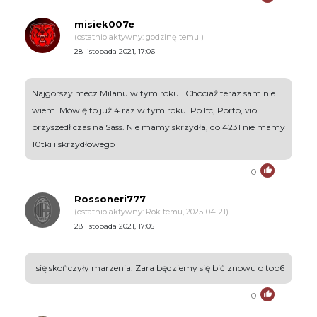
misiek007e
(ostatnio aktywny: godzinę temu )
28 listopada 2021, 17:06
Najgorszy mecz Milanu w tym roku.. Chociaż teraz sam nie
wiem. Mówię to już 4 raz w tym roku. Po lfc, Porto, violi
przyszedł czas na Sass. Nie mamy skrzydła, do 4231 nie mamy
10tki i skrzydłowego
0
Rossoneri777
(ostatnio aktywny: Rok temu, 2025-04-21)
28 listopada 2021, 17:05
I się skończyły marzenia. Zara będziemy się bić znowu o top6
0