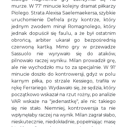
murze. W 77' minucie kolejny dramat piłkarzy
Piolego. Strata Alexisa Saelemaekersa, szybkie
uruchomienie Defrela przy kontrze, który
jednym zwodem minął Romagnolego, który
jednak dopuścił się faulu, a że był ostatnim
obrońcą, arbiter ukarał go bezpośrednią
czerwoną kartką. Mimo gry w przewadze
Sassuolo nie wyrywało się do ataków,
pilnowało raczej wyniku. Milan prowadził grę,
ale nie wychodziło mu to za specjalnie. W 91'
minucie doszło do kontrowersji, gdyż w polu
karnym piłka, po strzale Kessiego, trafiła w
rękę Ferrariego. Wydawało się, że sędzia, który
początkowo wskazał na rzut rożny, po analizie
VAR wskaże na "jedenastkę", ale nic takiego
się nie stało. Niemniej, kontrowersja ta nie
wpłynęłaby raczej na wynik. Milan zagrał słabo,
nieskutecznie, niedokładnie, popełniając masę