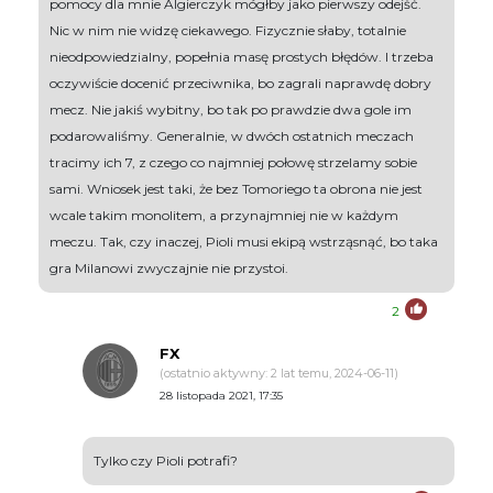
pomocy dla mnie Algierczyk mógłby jako pierwszy odejść.
Nic w nim nie widzę ciekawego. Fizycznie słaby, totalnie
nieodpowiedzialny, popełnia masę prostych błędów. I trzeba
oczywiście docenić przeciwnika, bo zagrali naprawdę dobry
mecz. Nie jakiś wybitny, bo tak po prawdzie dwa gole im
podarowaliśmy. Generalnie, w dwóch ostatnich meczach
tracimy ich 7, z czego co najmniej połowę strzelamy sobie
sami. Wniosek jest taki, że bez Tomoriego ta obrona nie jest
wcale takim monolitem, a przynajmniej nie w każdym
meczu. Tak, czy inaczej, Pioli musi ekipą wstrząsnąć, bo taka
gra Milanowi zwyczajnie nie przystoi.
2
FX
(ostatnio aktywny: 2 lat temu, 2024-06-11)
28 listopada 2021, 17:35
Tylko czy Pioli potrafi?