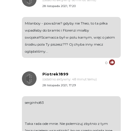
(ostatnio aktywny: 60 minut temu)
28 listopada 2021, 17:20
Milanboy - poważnie? gdyby nie Theo, to ta piłka
wpadłaby do bramki i Florenzi miałby
swojaka!!!Scamacca był w polu karnym, więc o jakim
środku pola Ty piszesz??? Oj chyba inny mecz
oglądaliśmy...
0
Piotrek1899
(ostatnio aktywny: 48 minut temu)
28 listopada 2021, 17:29
serginho83
Taka rada ode mnie. Nie polemizuj zbytnio z tym
"przyjacielem wszystkich", bo on często ogląda inne