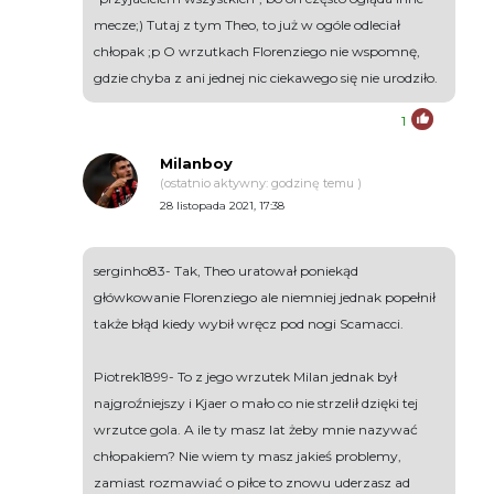
mecze;) Tutaj z tym Theo, to już w ogóle odleciał
chłopak ;p O wrzutkach Florenziego nie wspomnę,
gdzie chyba z ani jednej nic ciekawego się nie urodziło.
1
Milanboy
(ostatnio aktywny: godzinę temu )
28 listopada 2021, 17:38
serginho83- Tak, Theo uratował poniekąd
główkowanie Florenziego ale niemniej jednak popełnił
także błąd kiedy wybił wręcz pod nogi Scamacci.
Piotrek1899- To z jego wrzutek Milan jednak był
najgroźniejszy i Kjaer o mało co nie strzelił dzięki tej
wrzutce gola. A ile ty masz lat żeby mnie nazywać
chłopakiem? Nie wiem ty masz jakieś problemy,
zamiast rozmawiać o piłce to znowu uderzasz ad