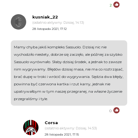
2
kusniak_22
(ostatnio aktywny: Dzisiaj, 14:13)
28 listopada 2021, 17:12
Mamy chyba jakiś kompleks Sassuolo. Dzisiaj nic nie
wychodziło niestety, dobrze się zaczęło, ale później za szybko
Sassuolo wyrównało. Słaby dzisiaj środek, a jednak to zawsze
nim wygrywamy. Błędów dzisiaj masa, nie ma co roztrząsać,
brać dupę w troki i wrócić do wygrywania. Sędzia dwa błędy,
powinna być czerwona kartka i rzut karny, jednak nie
upatrywałbym w tym naszej przegranej, na własne życzenie
przegraliśmy i tyle.
0
Corsa
(ostatnio aktywny: Dzisiaj, 14:53)
28 listopada 2021, 17:15