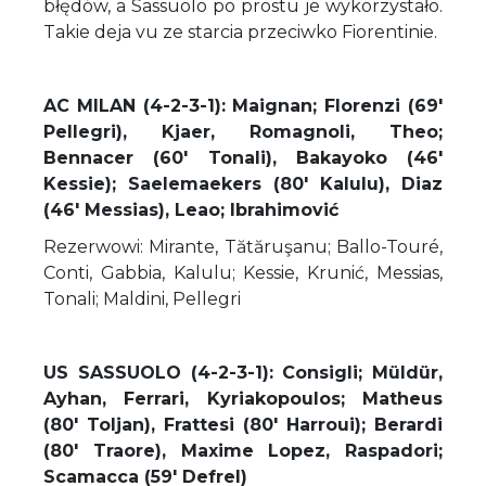
błędów, a Sassuolo po prostu je wykorzystało.
Takie deja vu ze starcia przeciwko Fiorentinie.
AC MILAN (4-2-3-1): Maignan; Florenzi (69'
Pellegri), Kjaer, Romagnoli, Theo;
Bennacer (60' Tonali), Bakayoko (46'
Kessie); Saelemaekers (80' Kalulu), Diaz
(46' Messias), Leao; Ibrahimović
Rezerwowi: Mirante, Tătăruşanu; Ballo-Touré,
Conti, Gabbia, Kalulu; Kessie, Krunić, Messias,
Tonali; Maldini, Pellegri
US SASSUOLO (4-2-3-1): Consigli; Müldür,
Ayhan, Ferrari, Kyriakopoulos; Matheus
(80' Toljan), Frattesi (80' Harroui); Berardi
(80' Traore), Maxime Lopez, Raspadori;
Scamacca (59' Defrel)