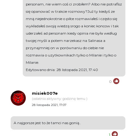
personam, nie wiem coś ci zrobiłem? Albo nie potrafisz
się opanować w trakcie rozmowy?Już ty kiedyś ze
mną niejednokrotnie o piłce rozmawiałeś i często się
wykładałeś swoją wiedzą srogo a koniec koncow i tak
uderzałeś ad personam kiedy opinia nie była według
twojej myśli a potem narzekasz na Salinasa a
przynajmniej on w porównaniu do ciebie nie
rozmawia o uzytkownikach tylko o Milanie i tylko o
Milanie.
Edytowano dnia: 28 listopada 2021, 17:40
0
misiek007e
(ostatnio aktywny: godzinę temu )
28 listopada 2021, 17:07
A najgorsze jest to że tamci nas gonią..
1