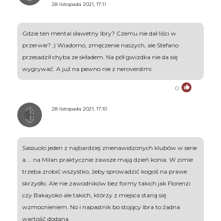
28 listopada 2021, 17:11
Gdzie ten mental sławetny Ibry? Czemu nie dał liści w
przerwie? ;) Wiadomo, zmęczenie naszych, ale Stefano
przesadził chyba ze składem. Na pół gwizdka nie da się
wygrywać. A już na pewno nie z neroverdimi.
0
28 listopada 2021, 17:10
Sassuolo jeden z najbardziej znienawidzonych klubów w serie
a.... na Milan praktycznie zawsze mają dzień konia. W zimie
trzeba zrobić wszystko, żeby sprowadzić kogoś na prawe
skrzydło. Ale nie zawodników bez formy takich jak Florenzi
czy Bakayoko ale takich, którzy z miejsca staną się
wzmocnieniem. No i napastnik bo stojący Ibra to żadna
wartość dodana.