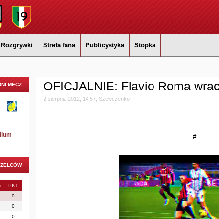
Rozgrywki
Strefa fana
Publicystyka
Stopka
OFICJALNIE: Flavio Roma wra
NI MECZ
2 sierpnia 2012, 14:57, Szewczenko
dium
#
RZELCÓW
i
PKT
0
0
0