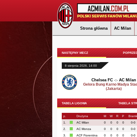
Strona główna
AC Milan
NASTĘPNY MECZ
POPRZED
8 sierpnia 2026, 14:00
Chelsea FC
-:-
AC Milan
Gelora Bung Karno Madya Sta
(Jakarta)
TABELA LIGOWA
TABELA ST
p.
Drużyna
M
W
R
P
Bramk
1.
AC Milan
0
0
0
0
0-0
2.
AC Monza
0
0
0
0
0-0
3.
ACF Fiorentina
0
0
0
0
0-0