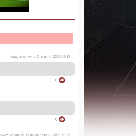
ostatnio aktywny: 3 lat temu, 2023-05-19
0
0
tywny: Więcej niż 10 miesięcy temu, 2025-10-05