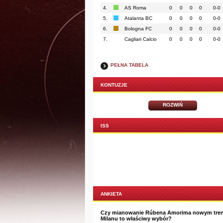
4.
AS Roma
0
0
0
0
0-0
5.
Atalanta BC
0
0
0
0
0-0
6.
Bologna FC
0
0
0
0
0-0
7.
Cagliari Calcio
0
0
0
0
0-0
PEŁNA TABELA
KONTUZJE
ROZWIŃ
ISS
ANKIETA
Czy mianowanie Rúbena Amorima nowym tre
Milanu to właściwy wybór?