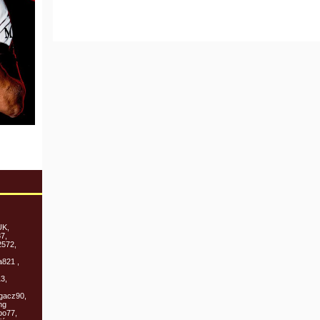
UK,
87,
k2572,
a821 ,
3,
igacz90,
ng
bo77,