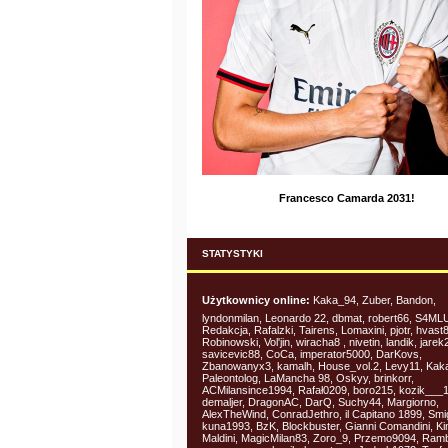
Francesco Camarda 2031!
STATYSTYKI
Użytkownicy online:
Kaka_94, Zuber, Bandon,
lyndonmilan, Leonardo 22, dbmat, robert66, S4ML
Redakcja, Rafalzki, Tairens, Lomaxini, pjotr, hvast
Robinowski, Vol'jin, wiracha8 , nivetin, landik, jare
savicevic88, CoCa, imperator5000, DarKovs,
Zbanowanyx3, kamalh, House_vol.2, Levy11, Kak
Paleontolog, LaMancha 98, Oskyy, brinkorr,
ACMilansince1994, Rafał0209, boro215, kozik___1
demaljer, DragonAC, DarQ, Suchy44, Margiorno,
AlexTheWind, ConradJethro, il Capitano 1899, Sm
kuna1993, BzK, Blockbuster, Gianni Comandini, Ki
Maldini, MagicMilan83, Zoro_9, Przemo9094, Ram