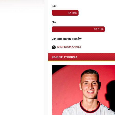
Tak
32.39%
Nie
67.61%
284 oddanych głosów
ARCHIWUM ANKIET
ZDJĘCIE TYGODNIA