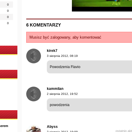
0
0
0
0
6 KOMENTARZY
Musisz być zalogowany, aby komentować
kirek7
3 sierpnia 2012, 08:19
Powodzenia Flavio
kammilan
2 sierpnia 2012, 19:52
powodzenia
nerem
Abyss
ostatnio ak
2 sierpnia 2012, 19:09