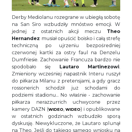
Derby Mediolanu rozegrane w ubiegłą sobotę
na San Siro wzbudziły mnóstwo emocji. W
jednej z ostatnich akcji meczu
Theo
Hernandez
musiał opuścić boisko i całą strefę
techniczną po ujrzeniu bezpośredniej
czerwonej kartki za ostry faul na Denzelu
Dumfriesie. Zachowanie Francuza bardzo nie
spodobało się
Lautaro Martinezowi
.
Zmieniony wcześniej napastnik Interu ruszył
do piłkarza Milanu z pretensjami, a gdy gracz
rossonerich schodził już schodami do
podziemi stadionu... No właśnie - zachowanie
piłkarza nerazzurrich uchwycone przez
kamery DAZN (
,
) i opublikowane
WIDEO
WIDEO
w ostatnich godzinach wzbudziło sporą
dyskusję. Niewykluczone, że Lautaro splunął
na Theo. Jeśli do takiego samego wniosku na