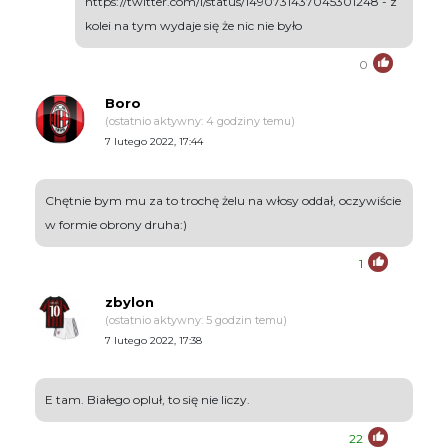
https://twitter.com/i/status/1490731437045301248 - z
kolei na tym wydaje się że nic nie było
0
Boro
(ostatnio aktywny: 4 godziny temu)
7 lutego 2022, 17:44
Chętnie bym mu za to trochę żelu na włosy oddał, oczywiście
w formie obrony druha:)
1
zbylon
(ostatnio aktywny: 5 godzin temu)
7 lutego 2022, 17:38
E tam. Białego opluł, to się nie liczy.
22