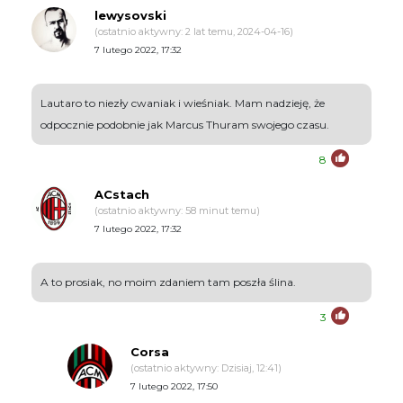
lewysovski
(ostatnio aktywny: 2 lat temu, 2024-04-16)
7 lutego 2022, 17:32
Lautaro to niezły cwaniak i wieśniak. Mam nadzieję, że
odpocznie podobnie jak Marcus Thuram swojego czasu.
8
ACstach
(ostatnio aktywny: 58 minut temu)
7 lutego 2022, 17:32
A to prosiak, no moim zdaniem tam poszła ślina.
3
Corsa
(ostatnio aktywny: Dzisiaj, 12:41)
7 lutego 2022, 17:50