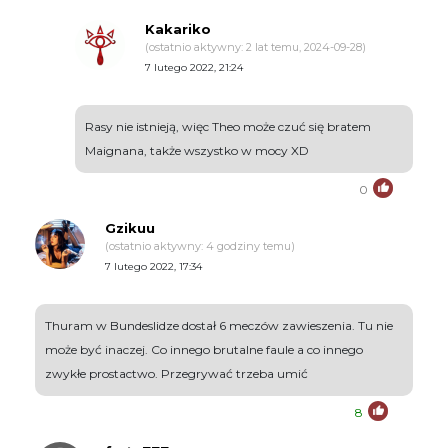
Kakariko
(ostatnio aktywny: 2 lat temu, 2024-09-28)
7 lutego 2022, 21:24
Rasy nie istnieją, więc Theo może czuć się bratem
Maignana, także wszystko w mocy XD
0
Gzikuu
(ostatnio aktywny: 4 godziny temu)
7 lutego 2022, 17:34
Thuram w Bundeslidze dostał 6 meczów zawieszenia. Tu nie
może być inaczej. Co innego brutalne faule a co innego
zwykłe prostactwo. Przegrywać trzeba umić
8