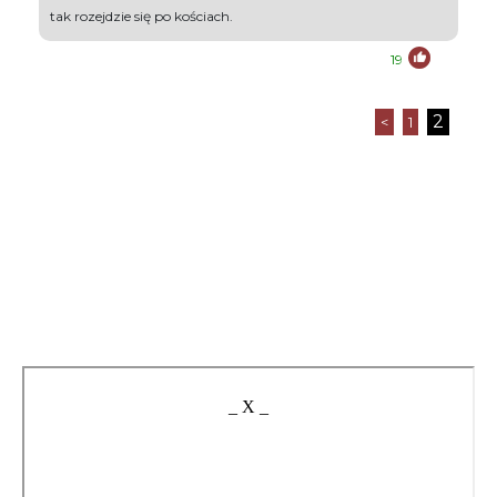
tak rozejdzie się po kościach.
19
2
<
1