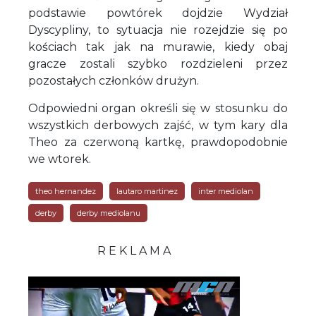
podstawie powtórek dojdzie Wydział
Dyscypliny, to sytuacja nie rozejdzie się po
kościach tak jak na murawie, kiedy obaj
gracze zostali szybko rozdzieleni przez
pozostałych członków drużyn.
Odpowiedni organ określi się w stosunku do
wszystkich derbowych zajść, w tym kary dla
Theo za czerwoną kartkę, prawdopodobnie
we wtorek.
theo hernandez
lautaro martinez
inter mediolan
derby
derby mediolanu
R E K L A M A