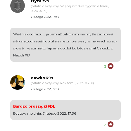
fryta777
(ostatnio aktywny: Więcej niż dwa tygodnie temu,
2026-07-19)
7 lutego 2022, 17:34
Wieśniak od razu... ja tam aż tak o nim nie myśle zachował
się karygodnie jeśli opluł ale nie on pierwszy w nerwach stracił
głowę... w sumie to fajnie jak opluł bo będzie grał Caicedo z
Napoli XD
3
dawko69s
(ostatnio aktywny: Rok temu, 2025-03-01)
7 lutego 2022, 17:33
Bardzo proszę. @FDL
Edytowano dnia: 7 lutego 2022, 17:36
2