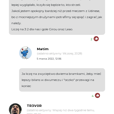
lepiej wyglądało, liczyło się będzie to, kto strzeli.
Jakoś jestem spokojny bardziej niż przed meczem z Udinese,
bo z mocniejszym drużynami potrafimy się spiąć i zagrać jak
należy.
Liczę na 3:2 dla nas i gole Girou oraz Leao.
2
Matim
(ostatnio aktywny: Wczoraj, 20:28)
5 marca 2022, 12:06
Ja liczę na zwycięstwo dwiema bramkami, żeby mieć
lepszy bilans w dwumeczu i "oczko" przewagi na
koniec
4
TR3V0R
(ostatnio aktywny: Więcej niż dwa tygodnie temu,