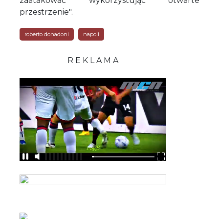
zaatakować wykorzystując otwarte
przestrzenie".
roberto donadoni
napoli
R E K L A M A