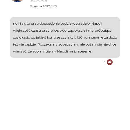
2026-07-21)
5 marca 2022, 11:15
no i tak to prawdopodobnie będzie wyglądało. Napoli
większość czasu przy piłce, tworząc okazje i my próbujący
cos ukąsić po jakiejś kontrze czy akcji, których pewnie za dużo
też nie będzie. Poczekamy zobaczymy, ale coś mi się nie chce
wierzyć, że zdominujemy Napoli na ich terenie
1