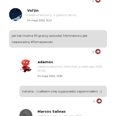
2
Vol'jin
(ostatnio aktywny: 4 godziny temu)
24 maja 2022, 12:21
jak tak można 39 graczy powołać Michniewicz jest
niepoważny #Tomaszewski
5
adamos
(ostatnio aktywny: More than a week ago, 2026-
07-29)
24 maja 2022, 12:30
hahaha :-) całkiem o tej wypowiedzi zapomniałem :-)
0
Marcos Salinas