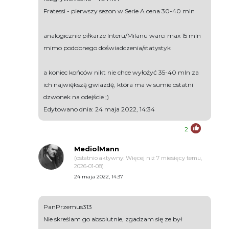
Fratessi - pierwszy sezon w Serie A cena 30-40 mln
analogicznie piłkarze Interu/Milanu warci max 15 mln
mimo podobnego doświadczenia/statystyk
a koniec końców nikt nie chce wyłożyć 35-40 mln za
ich największą gwiazdę, która ma w sumie ostatni
dzwonek na odejście ;)
Edytowano dnia: 24 maja 2022, 14:34
2
MediolMann
(ostatnio aktywny: Więcej niż 7 miesięcy temu,
2026-01-08)
24 maja 2022, 14:37
PanPrzemus313
Nie skreślam go absolutnie, zgadzam się ze był