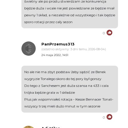
świetny ale po prostu stwierdzam ze konkurencja
będzie duża i wcale nie jest powiedziane ze będzie miał
pewny 1 skład, a niezależnie od wszystkiego i tak będzie
sporo rotacji przez cały sezon
0
PanPrzemus313
(ostatnio aktywny: 3 dni temu, 2026-08-04)
24 maja 2022, 14:51
No ale nie ma zbyt podstaw żeby sądzić ze Benek
wygryzie Tonalego skoro do tej pory był gorszy
Do tego z Sanchesem jest duża szansa na 433 i cala
trójka będzie grala w 1 składzie
Plus jak wspomniałeś rotacja - Kessie Bennacer Tonali-
wszyscy trzej mieli dużo minut w tym sezonie
0