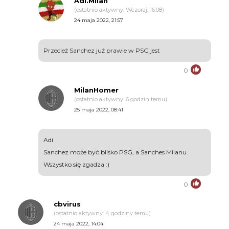
Adi.Milan
(ostatnio aktywny: Wczoraj, 16:08)
24 maja 2022, 21:57
Przecież Sanchez już prawie w PSG jest
0
MilanHomer
(ostatnio aktywny: 6 godzin temu)
25 maja 2022, 08:41
Adi
Sanchez może być blisko PSG, a Sanches Milanu.
Wszystko się zgadza :)
0
cbvirus
(ostatnio aktywny: 4 godziny temu)
24 maja 2022, 14:04