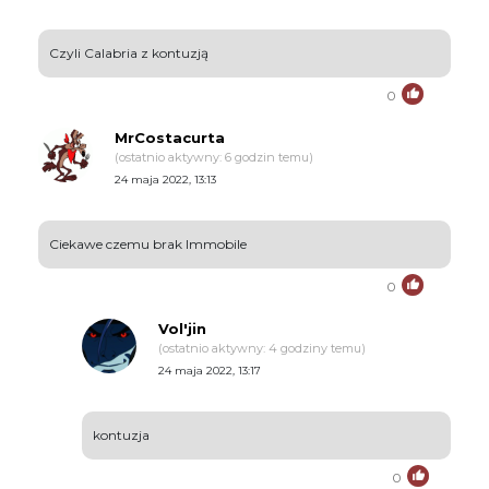
Czyli Calabria z kontuzją
0
MrCostacurta
(ostatnio aktywny: 6 godzin temu)
24 maja 2022, 13:13
Ciekawe czemu brak Immobile
0
Vol'jin
(ostatnio aktywny: 4 godziny temu)
24 maja 2022, 13:17
kontuzja
0