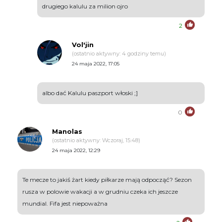
drugiego kalulu za milion ojro
2
Vol'jin
(ostatnio aktywny: 4 godziny temu)
24 maja 2022, 17:05
albo dać Kalulu paszport włoski ;]
0
Manolas
(ostatnio aktywny: Wczoraj, 15:48)
24 maja 2022, 12:29
Te mecze to jakiś żart kiedy piłkarze mają odpocząć? Sezon
rusza w polowie wakacji a w grudniu czeka ich jeszcze
mundial. Fifa jest niepoważna