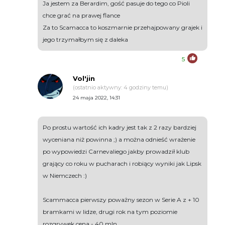
Ja jestem za Berardim, gość pasuje do tego co Pioli
chce grać na prawej flance
Za to Scamacca to koszmarnie przehajpowany grajek i
jego trzymałbym się z daleka
5
Vol'jin
(ostatnio aktywny: 4 godziny temu)
24 maja 2022, 14:31
Po prostu wartość ich kadry jest tak z 2 razy bardziej
wyceniana niż powinna ;) a można odnieść wrażenie
po wypowiedzi Carnevaliego jakby prowadził klub
grający co roku w pucharach i robiący wyniki jak Lipsk
w Niemczech :)
Scammacca pierwszy poważny sezon w Serie A z + 10
bramkami w lidze, drugi rok na tym poziomie
rozgrywek cena - 40 mln