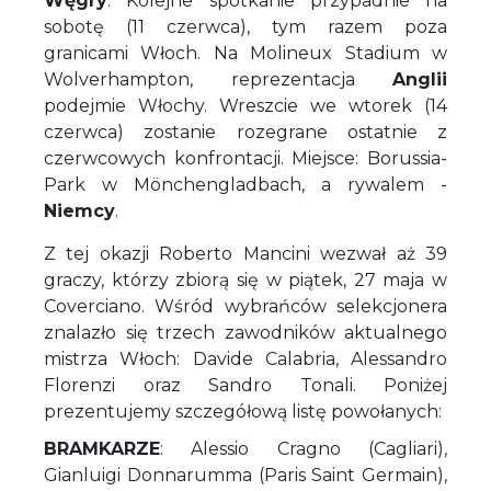
Węgry
. Kolejne spotkanie przypadnie na
sobotę (11 czerwca), tym razem poza
granicami Włoch. Na Molineux Stadium w
Wolverhampton, reprezentacja
Anglii
podejmie Włochy. Wreszcie we wtorek (14
czerwca) zostanie rozegrane ostatnie z
czerwcowych konfrontacji. Miejsce: Borussia-
Park w Mönchengladbach, a rywalem -
Niemcy
.
Z tej okazji Roberto Mancini wezwał aż 39
graczy, którzy zbiorą się w piątek, 27 maja w
Coverciano. Wśród wybrańców selekcjonera
znalazło się trzech zawodników aktualnego
mistrza Włoch: Davide Calabria, Alessandro
Florenzi oraz Sandro Tonali. Poniżej
prezentujemy szczegółową listę powołanych:
BRAMKARZE
: Alessio Cragno (Cagliari),
Gianluigi Donnarumma (Paris Saint Germain),