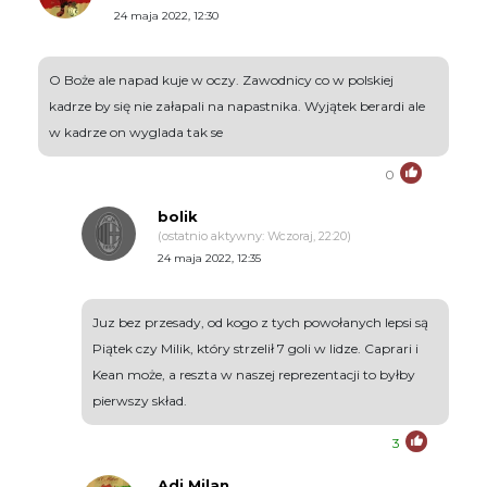
24 maja 2022, 12:30
O Boże ale napad kuje w oczy. Zawodnicy co w polskiej
kadrze by się nie załapali na napastnika. Wyjątek berardi ale
w kadrze on wyglada tak se
0
bolik
(ostatnio aktywny: Wczoraj, 22:20)
24 maja 2022, 12:35
Juz bez przesady, od kogo z tych powołanych lepsi są
Piątek czy Milik, który strzelił 7 goli w lidze. Caprari i
Kean może, a reszta w naszej reprezentacji to byłby
pierwszy skład.
3
Adi.Milan