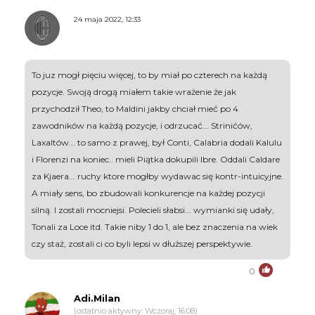
24 maja 2022, 12:33
To juz mogł pięciu więcej, to by miał po czterech na każdą
pozycje. Swoją drogą miałem takie wrażenie że jak
przychodził Theo, to Maldini jakby chciał mieć po 4
zawodników na każdą pozycje, i odrzucać... Strinićów,
Laxaltów... to samo z prawej, był Conti, Calabria dodali Kalulu
i Florenzi na koniec.. mieli Piątka dokupili Ibre. Oddali Caldare
za Kjaera... ruchy ktore mogłby wydawac się kontr-intuicyjne.
A miały sens, bo zbudowali konkurencje na każdej pozycji
silną. I zostali mocniejsi. Polecieli słabsi... wymianki się udały,
Tonali za Loce itd. Takie niby 1 do 1, ale bez znaczenia na wiek
czy staż, zostali ci co byli lepsi w dłuższej perspektywie.
0
Adi.Milan
(ostatnio aktywny: Wczoraj, 16:08)