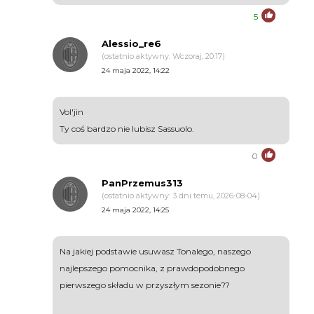
5
Alessio_re6
(ostatnio aktywny: Wczoraj, 20:17)
24 maja 2022, 14:22
Vol'jin
Ty coś bardzo nie lubisz Sassuolo.
0
PanPrzemus313
(ostatnio aktywny: 3 dni temu, 2026-08-04)
24 maja 2022, 14:25
Na jakiej podstawie usuwasz Tonalego, naszego
najlepszego pomocnika, z prawdopodobnego
pierwszego składu w przyszłym sezonie??