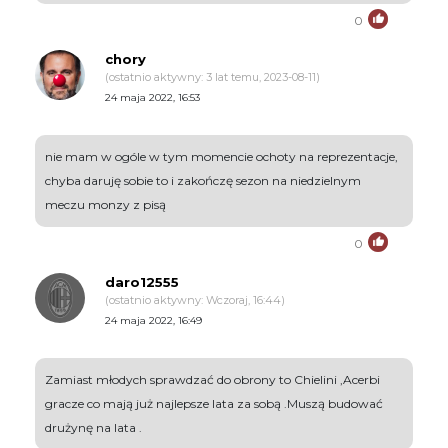
0
chory
(ostatnio aktywny: 3 lat temu, 2023-08-11)
24 maja 2022, 16:53
nie mam w ogóle w tym momencie ochoty na reprezentacje,
chyba daruję sobie to i zakończę sezon na niedzielnym
meczu monzy z pisą
0
daro12555
(ostatnio aktywny: Wczoraj, 16:44)
24 maja 2022, 16:49
Zamiast młodych sprawdzać do obrony to Chielini ,Acerbi
gracze co mają już najlepsze lata za sobą .Muszą budować
drużynę na lata .