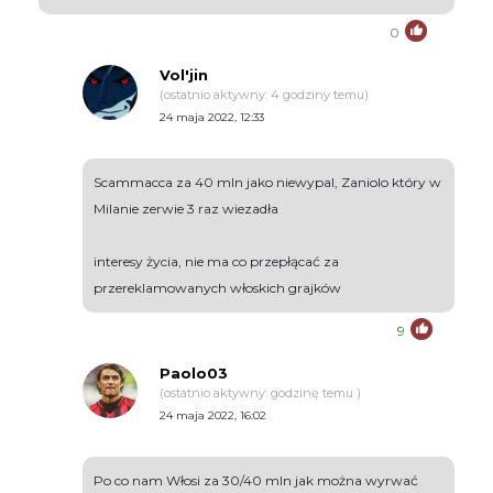
0
Vol'jin
(ostatnio aktywny: 4 godziny temu)
24 maja 2022, 12:33
Scammacca za 40 mln jako niewypal, Zaniolo który w
Milanie zerwie 3 raz wiezadła
interesy życia, nie ma co przepłącać za
przereklamowanych włoskich grajków
9
Paolo03
(ostatnio aktywny: godzinę temu )
24 maja 2022, 16:02
Po co nam Włosi za 30/40 mln jak można wyrwać