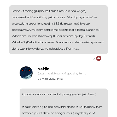
Jednak trochę głupio, że takie Sassuolo ma więcej
reprezentantów niż my jako mistrz. Miło by było mieć w
przyszłym sezonie więcej niż 1,5 (bardzo możliwe ze
podstawowymi pomocnikami będzie para Bena-Sanches)
Włochami w podstawowej 11. Marzeniem byłby Berardi,
Włoska 9 (Belotti albo nawet Scamanca - ale to wiemyze nuz
się raczej nie wydarzy) o odbudowa Romka...
0
Vol'jin
(ostatnio aktywny: 4 godziny temu)
24 maja 2022, 14:18
i potem kadra ma mental przegrywów jak Sass :)
z taką obroną to oni powinni spaść z ligi tylko w tym
sezonie jakieś dziwne apogeum się wydarzyło :P