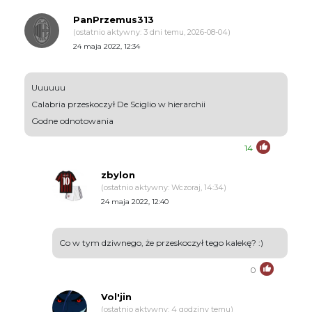
PanPrzemus313
(ostatnio aktywny: 3 dni temu, 2026-08-04)
24 maja 2022, 12:34
Uuuuuu
Calabria przeskoczył De Sciglio w hierarchii
Godne odnotowania
14
zbylon
(ostatnio aktywny: Wczoraj, 14:34)
24 maja 2022, 12:40
Co w tym dziwnego, że przeskoczył tego kalekę? :)
0
Vol'jin
(ostatnio aktywny: 4 godziny temu)