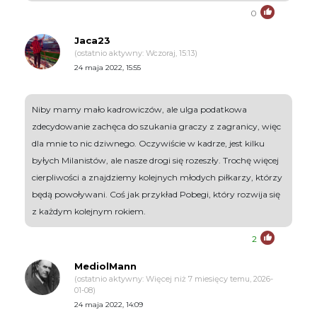
0
Jaca23
(ostatnio aktywny: Wczoraj, 15:13)
24 maja 2022, 15:55
Niby mamy mało kadrowiczów, ale ulga podatkowa
zdecydowanie zachęca do szukania graczy z zagranicy, więc
dla mnie to nic dziwnego. Oczywiście w kadrze, jest kilku
byłych Milanistów, ale nasze drogi się rozeszły. Trochę więcej
cierpliwości a znajdziemy kolejnych młodych piłkarzy, którzy
będą powoływani. Coś jak przykład Pobegi, który rozwija się
z każdym kolejnym rokiem.
2
MediolMann
(ostatnio aktywny: Więcej niż 7 miesięcy temu, 2026-
01-08)
24 maja 2022, 14:09