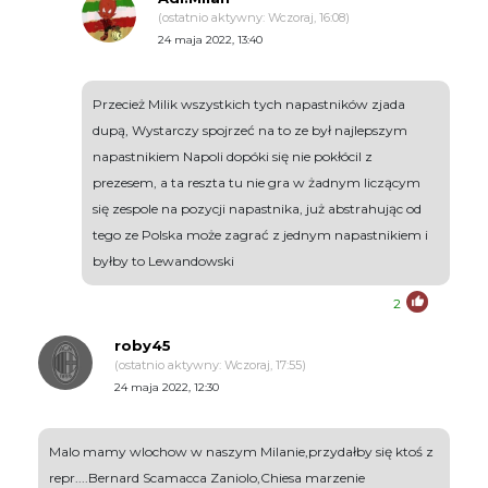
(ostatnio aktywny: Wczoraj, 16:08)
24 maja 2022, 13:40
Przecież Milik wszystkich tych napastników zjada
dupą, Wystarczy spojrzeć na to ze był najlepszym
napastnikiem Napoli dopóki się nie pokłócil z
prezesem, a ta reszta tu nie gra w żadnym liczącym
się zespole na pozycji napastnika, już abstrahując od
tego ze Polska może zagrać z jednym napastnikiem i
byłby to Lewandowski
2
roby45
(ostatnio aktywny: Wczoraj, 17:55)
24 maja 2022, 12:30
Malo mamy wlochow w naszym Milanie,przydałby się ktoś z
repr....Bernard Scamacca Zaniolo,Chiesa marzenie