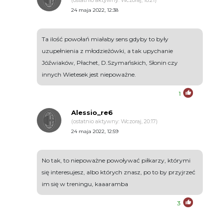
(ostatnio aktywny: Wczoraj, 18:21)
24 maja 2022, 12:38
Ta ilość powołań miałaby sens gdyby to były
uzupełnienia z młodzieżówki, a tak upychanie
Jóźwiaków, Płachet, D.Szymańskich, Słonin czy
innych Wietesek jest niepoważne.
1
Alessio_re6
(ostatnio aktywny: Wczoraj, 20:17)
24 maja 2022, 12:59
No tak, to niepoważne powoływać piłkarzy, którymi
się interesujesz, albo których znasz, po to by przyjrzeć
im się w treningu, kaaaramba
3