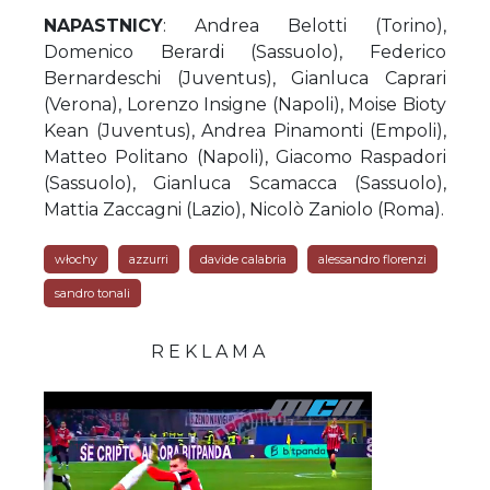
NAPASTNICY
: Andrea Belotti (Torino),
Domenico Berardi (Sassuolo), Federico
Bernardeschi (Juventus), Gianluca Caprari
(Verona), Lorenzo Insigne (Napoli), Moise Bioty
Kean (Juventus), Andrea Pinamonti (Empoli),
Matteo Politano (Napoli), Giacomo Raspadori
(Sassuolo), Gianluca Scamacca (Sassuolo),
Mattia Zaccagni (Lazio), Nicolò Zaniolo (Roma).
włochy
azzurri
davide calabria
alessandro florenzi
sandro tonali
R E K L A M A