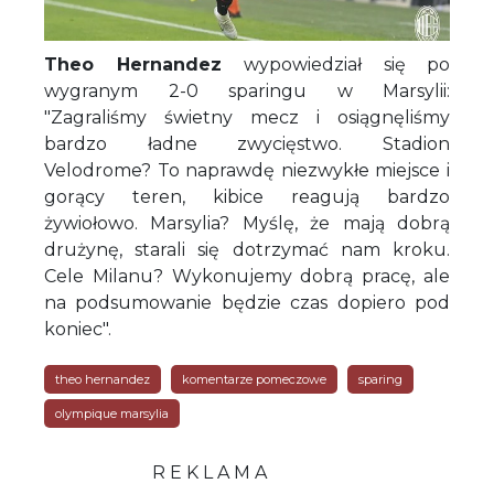
Theo Hernandez
wypowiedział się po
wygranym 2-0 sparingu w Marsylii:
"Zagraliśmy świetny mecz i osiągnęliśmy
bardzo ładne zwycięstwo. Stadion
Velodrome? To naprawdę niezwykłe miejsce i
gorący teren, kibice reagują bardzo
żywiołowo. Marsylia? Myślę, że mają dobrą
drużynę, starali się dotrzymać nam kroku.
Cele Milanu? Wykonujemy dobrą pracę, ale
na podsumowanie będzie czas dopiero pod
koniec".
theo hernandez
komentarze pomeczowe
sparing
olympique marsylia
R E K L A M A