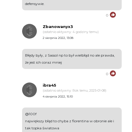
defensywie.
0
Zbanowanyx3
(ostatnio aktywny: 4 godziny temu)
2 sierpnia 2022, 13:08
Błędy były, z Sassol np to był wielbłąd no ale prawda,
że jest ich coraz mniej
0
ibra45
(ostatnio aktywny: Rok temu, 2025-01-08)
4 sierpnia 2022, 15:10
@100f
największy błąd to chyba z fiorentina w obronie ale i
tak topka światowa