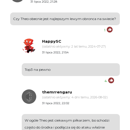
31 lipca 2022, 21:28
Czy Theo obecnie jest najlepszym lewym obronca na swiecie?
1
HappySC
(ostatnio aktywny: 2 lat temu, 2024-07-27)
31 lipca 2022, 21:54
Top3 na pewno
4
themrrengaru
(ostatnio aktywny: 4 dni temu, 2026-08-02)
31 lipca 2022, 22:02
W ogóle Theo jest ciekawym piłkarzem, bo schodzi
często do środka i podłącza się do ataku właśnie