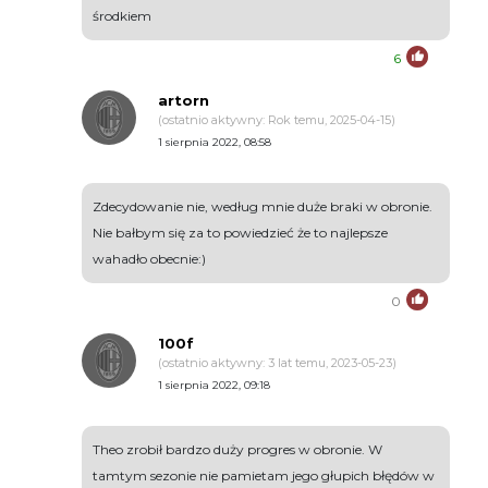
środkiem
6
artorn
(ostatnio aktywny: Rok temu, 2025-04-15)
1 sierpnia 2022, 08:58
Zdecydowanie nie, według mnie duże braki w obronie.
Nie bałbym się za to powiedzieć że to najlepsze
wahadło obecnie:)
0
100f
(ostatnio aktywny: 3 lat temu, 2023-05-23)
1 sierpnia 2022, 09:18
Theo zrobił bardzo duży progres w obronie. W
tamtym sezonie nie pamietam jego głupich błędów w