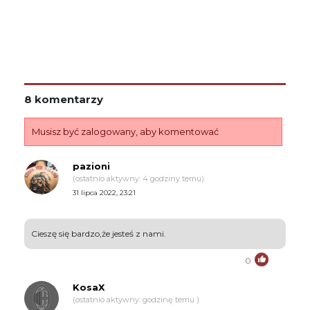
8 komentarzy
Musisz być zalogowany, aby komentować
pazioni
(ostatnio aktywny: 4 godziny temu)
31 lipca 2022, 23:21
Cieszę się bardzo,że jesteś z nami.
0
KosaX
(ostatnio aktywny: godzinę temu )