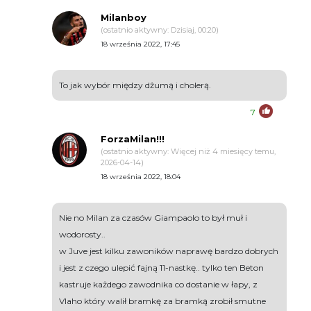
Milanboy
(ostatnio aktywny: Dzisiaj, 00:20)
18 września 2022, 17:45
To jak wybór między dżumą i cholerą.
7
ForzaMilan!!!
(ostatnio aktywny: Więcej niż 4 miesięcy temu,
2026-04-14)
18 września 2022, 18:04
Nie no Milan za czasów Giampaolo to był muł i
wodorosty..
w Juve jest kilku zawoników naprawę bardzo dobrych
i jest z czego ulepić fajną 11-nastkę.. tylko ten Beton
kastruje każdego zawodnika co dostanie w łapy, z
Vlaho który walił bramkę za bramką zrobił smutne