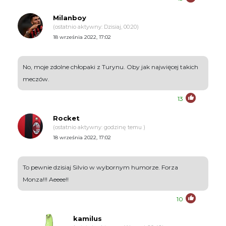
Milanboy
(ostatnio aktywny: Dzisiaj, 00:20)
18 września 2022, 17:02
No, moje zdolne chłopaki z Turynu. Oby jak najwięcej takich
meczów.
13
Rocket
(ostatnio aktywny: godzinę temu )
18 września 2022, 17:02
To pewnie dzisiaj Silvio w wybornym humorze. Forza
Monza!!! Aeeee!!
10
kamilus