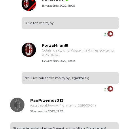
18 września 2022, 18:06
Juve też ma fajny.
2
ForzaMilan!!!
(ostatnio aktywny: Więcej niż 4 miesięcy temu,
2026-04-14)
18 września 2022, 18:08
No Juve tak samo ma fajny, zgadza się.
2
PanPrzemus313
(ostatnio aktywny: 4 dni temu, 2026-08-04)
18 września 2022, 17:39
Stawiacie wyżej obecny Juventus czy Milan Giampaolo?