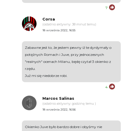
7
Corsa
(ostatnio aktywny: 38 minut temu)
18 września 2022, 16:55
Zabawne jest to, że jestem pewny iż te dyrdymały o
potężnych Romach i Juve, przy jednoczesnych
"realnych" ocenach Milanu, będę czytał 3 okienko z
rzędu.
Już mi się niedobrze robi.
4
Marcos Salinas
(ostatnio aktywny: godzinę temu )
18 września 2022, 16:56
Okienko Juve było bardzo dobre i obyśmy nie