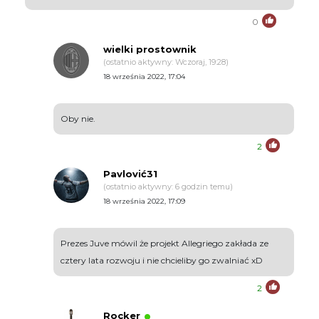
0
wielki prostownik
(ostatnio aktywny: Wczoraj, 19:28)
18 września 2022, 17:04
Oby nie.
2
Pavlović31
(ostatnio aktywny: 6 godzin temu)
18 września 2022, 17:09
Prezes Juve mówil że projekt Allegriego zakłada ze
cztery lata rozwoju i nie chcieliby go zwalniać xD
2
Rocker