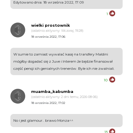
Edytowano dnia: 18 września 2022, 17:09
1
wielki prostownik
(ostatnio aktywny: Wczoraj, 19:28)
18 września 2022, 17:06
W sumie to zamiast wywalać kasę na transfery Maldini
mógłby dogadać się z Juve i Interem że będzie finansował
część pensji ich genialnych trenerów. Byle ich nie zwalniali.
10
muamba_kabumba
(ostatnio aktywny: 2 dni temu, 2026-08-06)
18 września 2022, 17:02
No i jest glamour.. brawo Monza^^
13