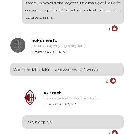
zombi.. Maxowi futbol odjechał i nie ma się co łudzić że
on nagle rozpali ogień w tych chłopakach nie ma na to
po prostu szans.
1
nokoments
(ostatnio aktywny: 2 godziny temu)
18 września 2022, 17:26
Widzę, że dzisiaj jak na razie wygrywają faworyci.
8
ACstach
(ostatnio aktywny: 2 godziny temu)
18 września 2022, 17:27
Fakt, nie opinia.
1