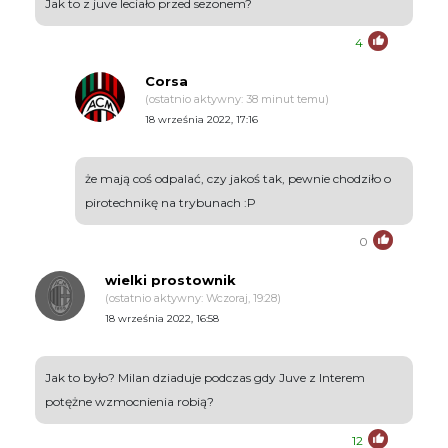
Jak to z juve leciało przed sezonem?
4
Corsa
(ostatnio aktywny: 38 minut temu)
18 września 2022, 17:16
że mają coś odpalać, czy jakoś tak, pewnie chodziło o
pirotechnikę na trybunach :P
0
wielki prostownik
(ostatnio aktywny: Wczoraj, 19:28)
18 września 2022, 16:58
Jak to było? Milan dziaduje podczas gdy Juve z Interem
potężne wzmocnienia robią?
12