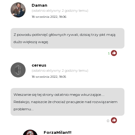
Daman
(ostatnio aktywny: 2 godziny temu)
18 września 2022, 18:06
Z powodu potknięć głównych rywali, dzisiaj trzy pkt mają
dużo większą wagę.
1
cereus
(ostatnio aktywny: 2 godziny temu)
18 września 2022, 18:05
Wieszanie się tej strony ostatnio mega wkurzające....
Redakcjo, napiszcie że chociaż pracujecie nad rozwiązaniem
problemu...
0
ForzaMilan!!!