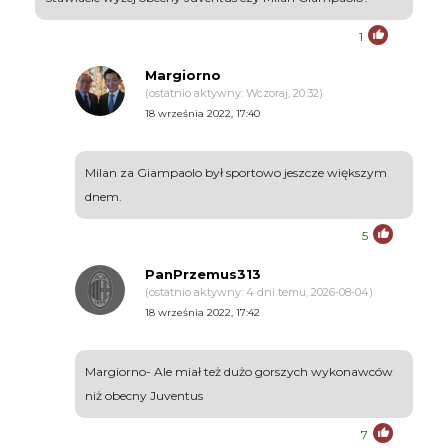
1
Margiorno
(ostatnio aktywny: Wczoraj, 20:32)
18 września 2022, 17:40
Milan za Giampaolo był sportowo jeszcze większym
dnem.
5
PanPrzemus313
(ostatnio aktywny: 4 dni temu, 2026-08-04)
18 września 2022, 17:42
Margiorno- Ale miał też dużo gorszych wykonawców
niż obecny Juventus
7