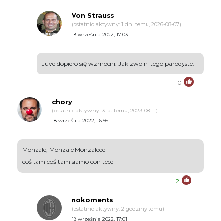
Von Strauss
(ostatnio aktywny: 1 dni temu, 2026-08-07)
18 września 2022, 17:03
Juve dopiero się wzmocni. Jak zwolni tego parodyste.
0
chory
(ostatnio aktywny: 3 lat temu, 2023-08-11)
18 września 2022, 16:56
Monzale, Monzale Monzaleee
coś tam coś tam siamo con teee
2
nokoments
(ostatnio aktywny: 2 godziny temu)
18 września 2022, 17:01