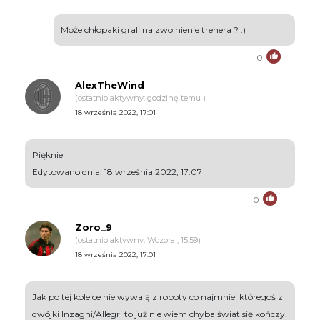
Może chłopaki grali na zwolnienie trenera ? :)
0
AlexTheWind
(ostatnio aktywny: godzinę temu )
18 września 2022, 17:01
Pięknie!
Edytowano dnia: 18 września 2022, 17:07
0
Zoro_9
(ostatnio aktywny: Wczoraj, 15:59)
18 września 2022, 17:01
Jak po tej kolejce nie wywalą z roboty co najmniej któregoś z
dwójki Inzaghi/Allegri to już nie wiem chyba świat się kończy.