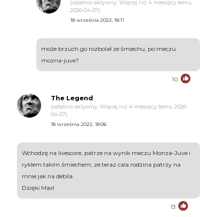
(ostatnio aktywny: Więcej niż 4 miesięcy temu,
2026-04-07)
18 września 2022, 18:11
może brzuch go rozbolał ze śmiechu, po meczu
mozna-juve?
10
The Legend
(ostatnio aktywny: Więcej niż 4 miesięcy temu, 2026-
04-07)
18 września 2022, 18:06
Wchodzę na livescore, patrze na wynik meczu Monza-Juve i
ryklem takim śmiechem, ze teraz cala rodzina patrzy na
mnie jak na debila.
Dzięki Max!
13