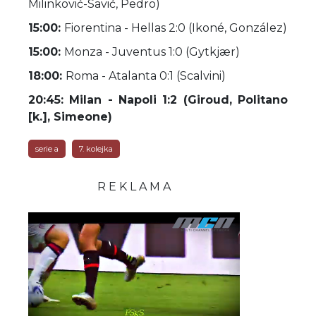
Milinković-Savić, Pedro)
15:00:
Fiorentina - Hellas 2:0 (Ikoné, González)
15:00:
Monza - Juventus 1:0 (Gytkjær)
18:00:
Roma - Atalanta 0:1 (Scalvini)
20:45: Milan - Napoli 1:2 (Giroud, Politano
[k.], Simeone)
serie a
7. kolejka
R E K L A M A