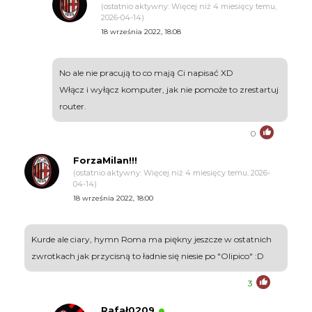
(ostatnio aktywny: Więcej niż 4 miesięcy temu,
2026-04-14)
18 września 2022, 18:08
No ale nie pracują to co mają Ci napisać XD
Włącz i wyłącz komputer, jak nie pomoże to zrestartuj
router.
0
ForzaMilan!!!
(ostatnio aktywny: Więcej niż 4 miesięcy temu, 2026-
04-14)
18 września 2022, 18:00
Kurde ale ciary, hymn Roma ma piękny jeszcze w ostatnich
zwrotkach jak przycisną to ładnie się niesie po "Olipico" :D
3
Rafał0209