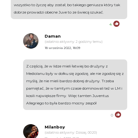
wszystko to życzę aby został, bo takiego geniusza który tak
dobrze prowadzi obecne Juve to ze świecą szukać.
4
Daman
(ostatnio aktywny: 2 godziny temu)
18 września 2022, 18:09
Z częścią, że w lidze mieli łatwiej bo drużyny z
Mediolanu były w dołku się zgodzę, ale nie zgodzę się z
myślą, że nie mieli bardzo dobrej drużyny. Trzeba
pamiętać, że w tamtym czasie dominowali też w LM i
kosili największe firmy. Więc tamten Juventus
Allegriego to była bardzo mocny zespół
0
Milanboy
(ostatnio aktywny: Dzisiaj, 00:20)