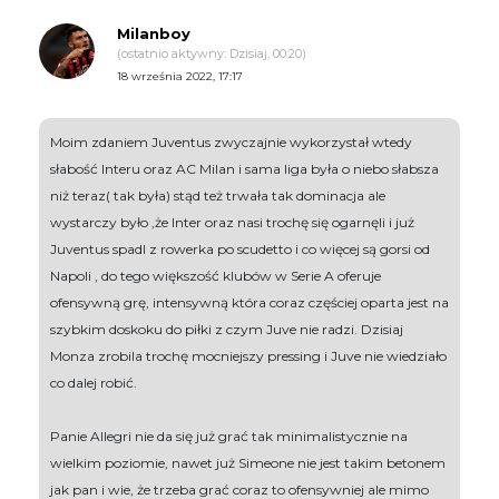
Milanboy
(ostatnio aktywny: Dzisiaj, 00:20)
18 września 2022, 17:17
Moim zdaniem Juventus zwyczajnie wykorzystał wtedy
słabość Interu oraz AC Milan i sama liga była o niebo słabsza
niż teraz( tak była) stąd też trwała tak dominacja ale
wystarczy było ,że Inter oraz nasi trochę się ogarnęli i już
Juventus spadl z rowerka po scudetto i co więcej są gorsi od
Napoli , do tego większość klubów w Serie A oferuje
ofensywną grę, intensywną która coraz częściej oparta jest na
szybkim doskoku do piłki z czym Juve nie radzi. Dzisiaj
Monza zrobila trochę mocniejszy pressing i Juve nie wiedziało
co dalej robić.
Panie Allegri nie da się już grać tak minimalistycznie na
wielkim poziomie, nawet już Simeone nie jest takim betonem
jak pan i wie, że trzeba grać coraz to ofensywniej ale mimo