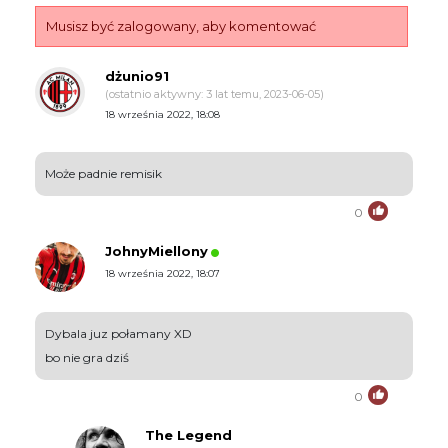
Musisz być zalogowany, aby komentować
dżunio91
(ostatnio aktywny: 3 lat temu, 2023-06-05)
18 września 2022, 18:08
Może padnie remisik
0
JohnyMiellony
18 września 2022, 18:07
Dybala juz połamany XD
bo nie gra dziś
0
The Legend