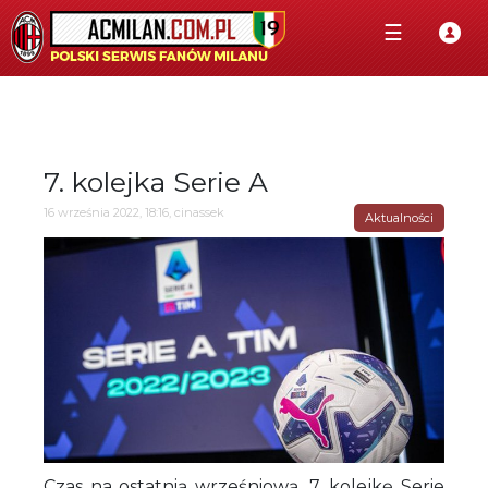
☰
7. kolejka Serie A
16 września 2022, 18:16, cinassek
Aktualności
Czas na ostatnią wrześniową, 7. kolejkę Serie