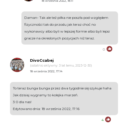
18 września 2022, 18:11
Daman- Tak ale też piłka nie poszła pod względem
fizyczności tak do przodu jak teraz choć no
wykonawcy albo byli w lepszej formie albo byli lepsi
gracze na okreslonych pozycjach niż teraz.
0
DivoCcabej
(ostatnio aktywny: 3 lat temu, 2023-12-30)
18 września 2022, 17:14
To teraz bunga bunga przez dwa tygodnie się szykuje haha
Jak dzisiaj wygramy to kolejka marzeń.
3:0 dla nas!
Edytowano dnia: 18 września 2022, 17:16
4