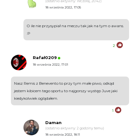
(ostatnio aktywny: Wczoraj, 20:42)
18 września 2022, 17:05
O ile nie przysypiał na meczu tak jak na tym o awans.
:P
2
Rafał0209
18 września 2022, 17:01
Nasz Remis z Benevento to przy tym małe piwo, odkąd
jestem kibicem tego sportu to najgorszy występ Juve jaki
kiedykolwiek oglądałem.
1
Daman
(ostatnio aktywny: 2 godziny temu)
18 września 2022, 18:11