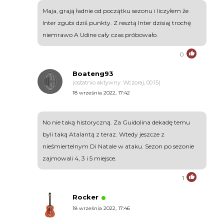
Maja, grają ładnie od początku sezonu i liczyłem że
Inter zgubi dziś punkty. Z resztą Inter dzisiaj trochę
niemrawo A Udine cały czas próbowało.
0
Boateng93
(ostatnio aktywny: Wczoraj, 00:15)
18 września 2022, 17:42
No nie taką historyczną. Za Guidolina dekadę temu
byli taką Atalantą z teraz. Wtedy jeszcze z
nieśmiertelnym Di Natale w ataku. Sezon po sezonie
zajmowali 4, 3 i 5 miejsce.
1
Rocker
18 września 2022, 17:46