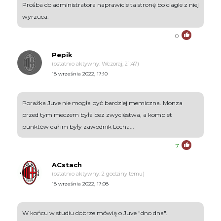
Prośba do administratora naprawicie ta stronę bo ciagle z niej
wyrzuca.
0
Pepik
(ostatnio aktywny: Wczoraj, 21:47)
18 września 2022, 17:10
Porażka Juve nie mogła być bardziej memiczna. Monza
przed tym meczem była bez zwycięstwa, a komplet
punktów dał im były zawodnik Lecha...
7
ACstach
(ostatnio aktywny: 2 godziny temu)
18 września 2022, 17:08
W końcu w studiu dobrze mówią o Juve "dno dna".