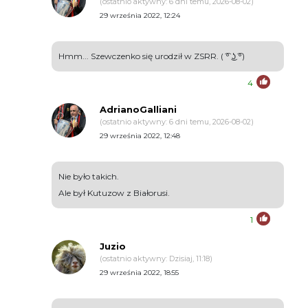
(ostatnio aktywny: 6 dni temu, 2026-08-02)
29 września 2022, 12:24
Hmm... Szewczenko się urodził w ZSRR. ( ͡° ͜ʖ ͡°)
4
AdrianoGalliani
(ostatnio aktywny: 6 dni temu, 2026-08-02)
29 września 2022, 12:48
Nie było takich.
Ale był Kutuzow z Białorusi.
1
Juzio
(ostatnio aktywny: Dzisiaj, 11:18)
29 września 2022, 18:55