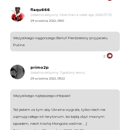
flaqu666
(ostatnio aktywny: More than a week ago, 2026-07-31)
29 września 2022, 09:51
Wszystkiego najgorszego Berlu!! Pierdzielony przyjacielu
Putina
2
primo2p
(ostatnio aktywny: 3 godziny temu)
29 września 2022, 09:22
Wszystkiego najlepszego chłopaki!
Też jestem za tym aby Ukraina wygrała, tylko niech nie
zajmują całego ich terytorium, bo będą zbyt mocnym
sąsiadem, niech trochę Mongolia weźmie... ;]