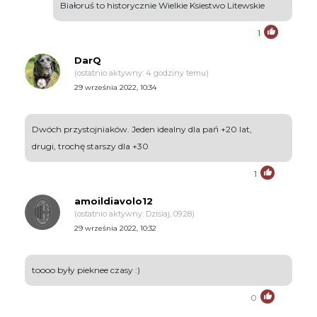
Białoruś to historycznie Wielkie Ksiestwo Litewskie
1
DarQ
(ostatnio aktywny: 4 godziny temu)
29 września 2022, 10:34
Dwóch przystojniaków. Jeden idealny dla pań +20 lat,
drugi, trochę starszy dla +30
1
amoildiavolo12
(ostatnio aktywny: Dzisiaj, 09:28)
29 września 2022, 10:32
toooo były pieknee czasy :)
0