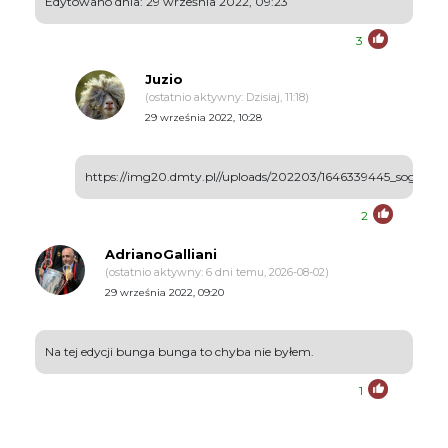
Edytowano dnia: 29 września 2022, 09:23
3
Juzio
(ostatnio aktywny: Dzisiaj, 11:18)
29 września 2022, 10:28
https://img20.dmty.pl//uploads/202203/1646339445_soglkd_6
2
AdrianoGalliani
(ostatnio aktywny: 6 dni temu, 2026-08-02)
29 września 2022, 09:20
Na tej edycji bunga bunga to chyba nie byłem.
1