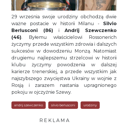
29 września swoje urodziny obchodzą dwie
ważne postacie w historii Milanu -
Silvio
Berlusconi (86)
i
Andrij Szewczenko
(46)
. Byłemu właścicielowi Rossonerich
życzymy przede wszystkim zdrowia i dalszych
sukcesów w dowodzeniu Monzą. Natomiast
drugiemu najlepszemu strzelcowi w historii
klubu życzymy powodzenia w dalszej
karierze trenerskiej, a przede wszystkim jak
najszybszego zwycięstwa Ukrainy w wojnie z
Rosją i zarazem nastania upragnionego
pokoju w ojczyźnie Szewy.
andrij szewczenko
silvio berlusconi
urodziny
R E K L A M A