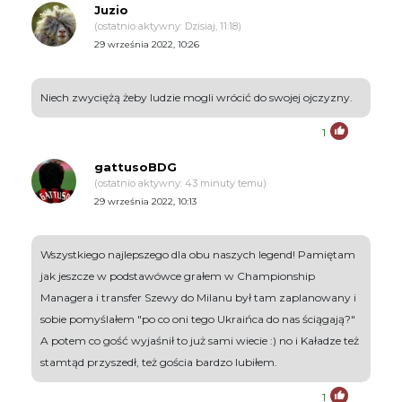
Juzio
(ostatnio aktywny: Dzisiaj, 11:18)
29 września 2022, 10:26
Niech zwyciężą żeby ludzie mogli wrócić do swojej ojczyzny.
1
gattusoBDG
(ostatnio aktywny: 43 minuty temu)
29 września 2022, 10:13
Wszystkiego najlepszego dla obu naszych legend! Pamiętam
jak jeszcze w podstawówce grałem w Championship
Managera i transfer Szewy do Milanu był tam zaplanowany i
sobie pomyślałem "po co oni tego Ukraińca do nas ściągają?"
A potem co gość wyjaśnił to już sami wiecie :) no i Kaładze też
stamtąd przyszedł, też gościa bardzo lubiłem.
1