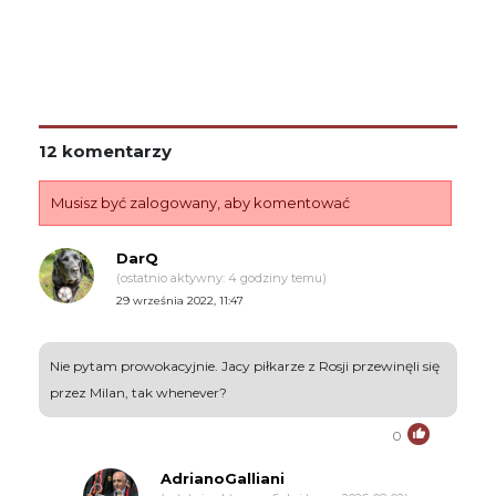
12 komentarzy
Musisz być zalogowany, aby komentować
DarQ
(ostatnio aktywny: 4 godziny temu)
29 września 2022, 11:47
Nie pytam prowokacyjnie. Jacy piłkarze z Rosji przewinęli się
przez Milan, tak whenever?
0
AdrianoGalliani