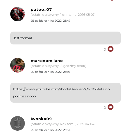
patoo_07
(ostatnio aktywny: 1 dni temu, 2026-08-07)
25 października 2022, 23:47
Jest forma!
0
marcinomilano
(ostatnio aktywny: 4 godziny temu)
25 października 2022, 23:39
https://www.youtube.com/shorts/3wwerZQvrYo Rafa no
podpisz nooo
0
Iwonka09
(ostatnio aktywny: Rok temu, 2025-04-04)
25 października 2022, 23:34