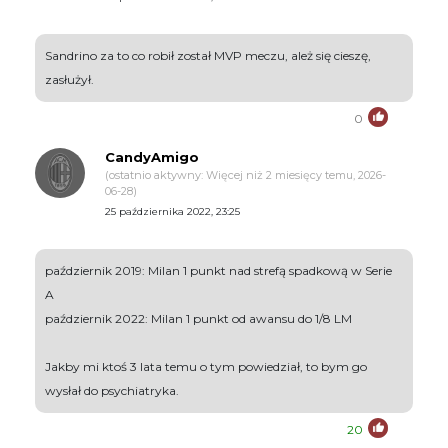
Sandrino za to co robił został MVP meczu, ależ się cieszę,
zasłużył.
0
CandyAmigo
(ostatnio aktywny: Więcej niż 2 miesięcy temu, 2026-
06-28)
25 października 2022, 23:25
październik 2019: Milan 1 punkt nad strefą spadkową w Serie
A
październik 2022: Milan 1 punkt od awansu do 1/8 LM
Jakby mi ktoś 3 lata temu o tym powiedział, to bym go
wysłał do psychiatryka.
20