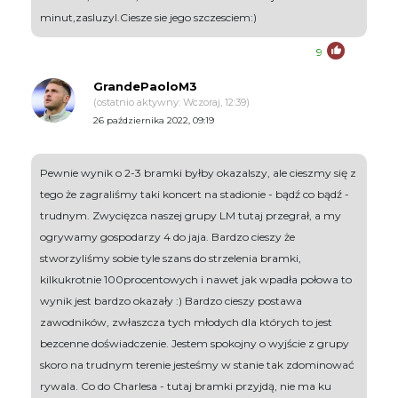
minut,zasluzyl.Ciesze sie jego szczesciem:)
9
GrandePaoloM3
(ostatnio aktywny: Wczoraj, 12:39)
26 października 2022, 09:19
Pewnie wynik o 2-3 bramki byłby okazalszy, ale cieszmy się z
tego że zagraliśmy taki koncert na stadionie - bądź co bądź -
trudnym. Zwycięzca naszej grupy LM tutaj przegrał, a my
ogrywamy gospodarzy 4 do jaja. Bardzo cieszy że
stworzyliśmy sobie tyle szans do strzelenia bramki,
kilkukrotnie 100procentowych i nawet jak wpadła połowa to
wynik jest bardzo okazały :) Bardzo cieszy postawa
zawodników, zwłaszcza tych młodych dla których to jest
bezcenne doświadczenie. Jestem spokojny o wyjście z grupy
skoro na trudnym terenie jesteśmy w stanie tak zdominować
rywala. Co do Charlesa - tutaj bramki przyjdą, nie ma ku