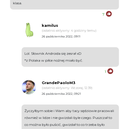
klasa.
7
kamilus
(ostatnio aktywny: 4 godziny temu)
26 października 2022, 09:11
Lol. Słownik Androida się zesrał xD
*z Polaka w piłce nożnej miało być.
1
GrandePaoloM3
(ostatnio aktywny: Wczoraj, 12:39)
26 października 2022, 09:21
Życzyłbym sobie i Wam aby tacy sędziowie pracowali
również w lidze i nie gwizdali byle czego. Puszczał to
co można było puścić, gwizdał to co trzeba było