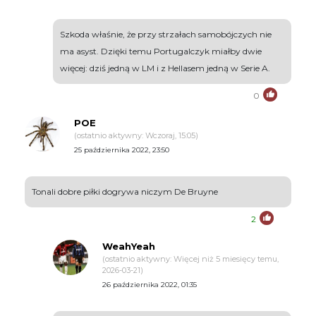
Szkoda właśnie, że przy strzałach samobójczych nie
ma asyst. Dzięki temu Portugalczyk miałby dwie
więcej: dziś jedną w LM i z Hellasem jedną w Serie A.
0
POE
(ostatnio aktywny: Wczoraj, 15:05)
25 października 2022, 23:50
Tonali dobre piłki dogrywa niczym De Bruyne
2
WeahYeah
(ostatnio aktywny: Więcej niż 5 miesięcy temu,
2026-03-21)
26 października 2022, 01:35