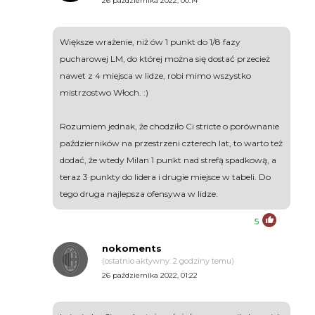
26 października 2022, 00:14
Większe wrażenie, niż ów 1 punkt do 1/8 fazy
pucharowej LM, do której można się dostać przecież
nawet z 4 miejsca w lidze, robi mimo wszystko
mistrzostwo Włoch. :)
Rozumiem jednak, że chodziło Ci stricte o porównanie
październików na przestrzeni czterech lat, to warto też
dodać, że wtedy Milan 1 punkt nad strefą spadkową, a
teraz 3 punkty do lidera i drugie miejsce w tabeli. Do
tego druga najlepsza ofensywa w lidze.
5
nokoments
(ostatnio aktywny: 2 godziny temu)
26 października 2022, 01:22