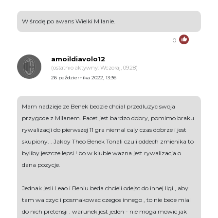
W środę po awans Wielki Milanie.
0
amoildiavolo12
(ostatnio aktywny: Wczoraj, 09:28)
26 października 2022, 13:36
Mam nadzieje ze Benek bedzie chcial przedluzyc swoja
przygode z Milanem. Facet jest bardzo dobry, pomimo braku
rywalizacji do pierwszej 11 gra niemal caly czas dobrze i jest
skupiony. . Jakby Theo Benek Tonali czuli oddech zmienika to
byliby jeszcze lepsi ! bo w klubie wazna jest rywalizacja o
dana pozycje.
Jednak jesli Leao i Beniu beda chcieli odejsc do innej ligi , aby
tam walczyc i posmakowac czegos innego , to nie bede mial
do nich pretensji . warunek jest jeden - nie moga mowic jak