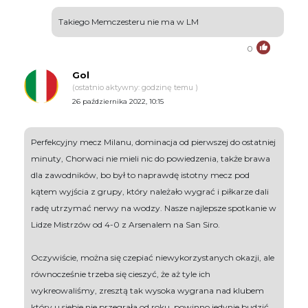
Takiego Memczesteru nie ma w LM
0
Gol
(ostatnio aktywny: godzinę temu )
26 października 2022, 10:15
Perfekcyjny mecz Milanu, dominacja od pierwszej do ostatniej
minuty, Chorwaci nie mieli nic do powiedzenia, także brawa
dla zawodników, bo był to naprawdę istotny mecz pod
kątem wyjścia z grupy, który należało wygrać i piłkarze dali
radę utrzymać nerwy na wodzy. Nasze najlepsze spotkanie w
Lidze Mistrzów od 4-0 z Arsenalem na San Siro.
Oczywiście, można się czepiać niewykorzystanych okazji, ale
równocześnie trzeba się cieszyć, że aż tyle ich
wykreowaliśmy, zresztą tak wysoka wygrana nad klubem
który u siebie nie przegrała od roku, powinno jedynie budzić