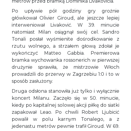
metrów przed bramką Dominika Livakovicia.
Po upływie pół godziny gry groźnie
główkował Olivier Giroud, ale jeszcze lepiej
interweniował Livaković. W 39. minucie
natomiast Milan osiągnął swój cel. Sandro
Tonali posłał wyśmienite dośrodkowanie z
rzutu wolnego, a strzałem głową zdołał je
wykończyć Matteo Gabbia. Premierowa
bramka wychowanka rossonerich w pierwszej
drużynie sprawiła, że mistrzowie Włoch
prowadzili do przerwy w Zagrzebiu 1:0 i to w
sposób zasłużony.
Druga odsłona stanowiła już tylko i wyłącznie
koncert Milanu. Zaczęło się w 50. minucie,
kiedy po kapitalnej solowej akcji piłkę do siatki
zapakował Leao. Po chwili Robert Ljubicić
powalił w polu karnym Tonalego, a z
jedenastu metrów pewnie trafił Giroud. W 69.