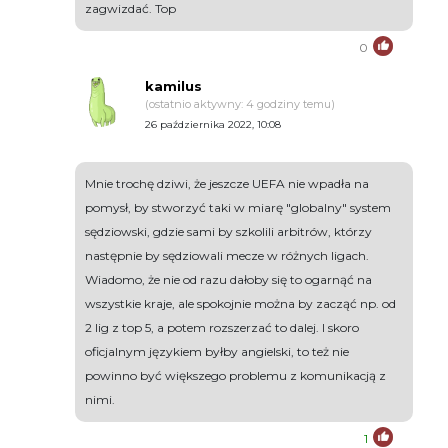
zagwizdać. Top
0
kamilus
(ostatnio aktywny: 4 godziny temu)
26 października 2022, 10:08
Mnie trochę dziwi, że jeszcze UEFA nie wpadła na
pomysł, by stworzyć taki w miarę "globalny" system
sędziowski, gdzie sami by szkolili arbitrów, którzy
następnie by sędziowali mecze w różnych ligach.
Wiadomo, że nie od razu dałoby się to ogarnąć na
wszystkie kraje, ale spokojnie można by zacząć np. od
2 lig z top 5, a potem rozszerzać to dalej. I skoro
oficjalnym językiem byłby angielski, to też nie
powinno być większego problemu z komunikacją z
nimi.
1