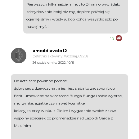
Pierwszych kilkanaście minut to Dinamo wyglądało
zdecydowanie lepiej niż my, dopiero później się
ogarnęliśmy i wtedy już do końca wszystko szło po
naszej myśli.
10
amoildiavolo12
(ostatnio aktywny: Wczoraj, 09:28)
26 października 2022, 10:15
De Ketelaere powinno pomoc ;
dobry sex z dzewczyna , a jesli jest slaba to zadzwonic do
Berlu umowic se na wieczorne Bunga Bunga i sobie wybrac ,
murzynke, azjatke czy nawet kosmitke .
kolacyjka przy winku z Piolim i wygadanie swoich zalow
wspolny spacerek po promenadzie nad Lago di Garda z
Maldinim