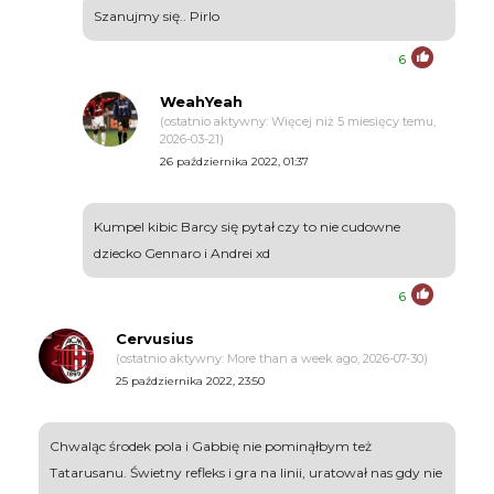
Szanujmy się.. Pirlo
6
WeahYeah
(ostatnio aktywny: Więcej niż 5 miesięcy temu,
2026-03-21)
26 października 2022, 01:37
Kumpel kibic Barcy się pytał czy to nie cudowne
dziecko Gennaro i Andrei xd
6
Cervusius
(ostatnio aktywny: More than a week ago, 2026-07-30)
25 października 2022, 23:50
Chwaląc środek pola i Gabbię nie pominąłbym też
Tatarusanu. Świetny refleks i gra na linii, uratował nas gdy nie