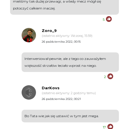
mieliśmy tak dużej przewagi, a wtedy mecz mógł się
potoczyć całkiem inaczej.
5
Zoro_9
(ostatnio aktywny: Wczoraj, 15:59)
26 października 2022, 00:15
Interweniował pewnie, ale z tego co zauważyłem
większość strzałów leciało wprost na niego.
2
DarKovs
(ostatnio aktywny: 2 godziny temu)
26 października 2022, 00:21
Bo Tata wie jak się ustawić w tym jest mega.
17