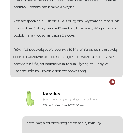
podziw. Jeszcze raz brawo drużyna.
Zostało spotkanie u siebie z Salzburgiem, wystarcza remis, nie
ma co dzielić skóry na niedźwiedziu, trzeba wyjść i po prostu
podobnie jak wczoraj, zagrać swoje.
Również pozwolę sobie pochwalić Marciniaka, bo naprawdę
dobrze i uczciwie te spotkania sędziuje, wczoraj kolejny raz
potwierdził, że jest sędziowską topką i życzę mu, aby w
Katarze szło mu równie dobrze co wczoraj.
1
kamilus
(ostatnio aktywny: 4 godziny temu)
26 października 2022, 10:44
"dominacja od pierwszej do ostatniej minuty"