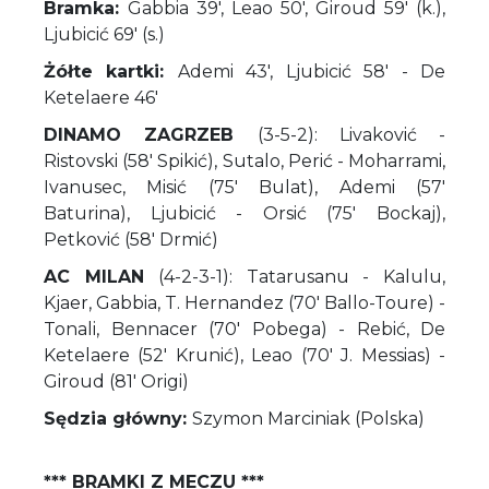
Bramka:
Gabbia 39', Leao 50', Giroud 59' (k.),
Ljubicić 69' (s.)
Żółte kartki:
Ademi 43', Ljubicić 58' - De
Ketelaere 46'
DINAMO ZAGRZEB
(3-5-2): Livaković -
Ristovski (58' Spikić), Sutalo, Perić - Moharrami,
Ivanusec, Misić (75' Bulat), Ademi (57'
Baturina), Ljubicić - Orsić (75' Bockaj),
Petković (58' Drmić)
AC MILAN
(4-2-3-1): Tatarusanu - Kalulu,
Kjaer, Gabbia, T. Hernandez (70' Ballo-Toure) -
Tonali, Bennacer (70' Pobega) - Rebić, De
Ketelaere (52' Krunić), Leao (70' J. Messias) -
Giroud (81' Origi)
Sędzia główny:
Szymon Marciniak (Polska)
*** BRAMKI Z MECZU ***