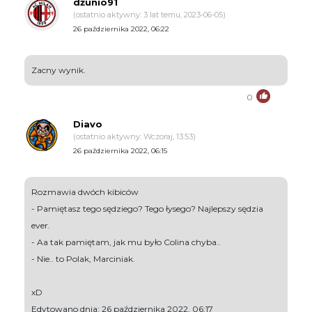
dżunio91
(ostatnio aktywny: 3 lat temu, 2023-06-05)
26 października 2022, 06:22
Zacny wynik.
0
Diavo
(ostatnio aktywny: Wczoraj, 13:53)
26 października 2022, 06:15
Rozmawia dwóch kibiców
- Pamiętasz tego sędziego? Tego łysego? Najlepszy sędzia
ever.
- Aa tak pamiętam, jak mu było Colina chyba..
- Nie.. to Polak, Marciniak.
xD
Edytowano dnia: 26 października 2022, 06:17