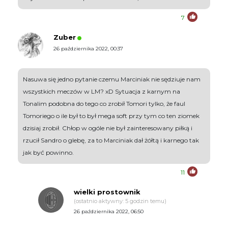
7
Zuber
26 października 2022, 00:37
Nasuwa się jedno pytanie czemu Marciniak nie sędziuje nam
wszystkich meczów w LM? xD Sytuacja z karnym na
Tonalim podobna do tego co zrobił Tomori tylko, że faul
Tomoriego o ile był to był mega soft przy tym co ten ziomek
dzisiaj zrobił. Chłop w ogóle nie był zainteresowany piłką i
rzucił Sandro o glebę, za to Marciniak dał żółtą i karnego tak
jak być powinno.
11
wielki prostownik
(ostatnio aktywny: 5 godzin temu)
26 października 2022, 06:50