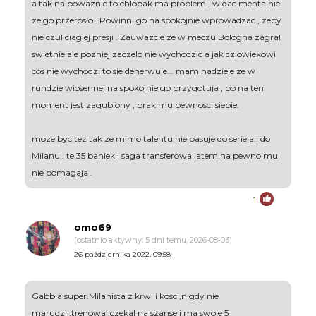
a tak na powaznie to chlopak ma problem , widac mentalnie
ze go przerosło . Powinni go na spokojnie wprowadzac , zeby
nie czul ciaglej presji . Zauwazcie ze w meczu Bologna zagral
swietnie ale pozniej zaczelo nie wychodzic a jak czlowiekowi
cos nie wychodzi to sie denerwuje... mam nadzieje ze w
rundzie wiosennej na spokojnie go przygotuja , bo na ten
moment jest zagubiony , brak mu pewnosci siebie.
moze byc tez tak ze mimo talentu nie pasuje do serie a i do
Milanu . te 35 baniek i saga transferowa latem na pewno mu
nie pomagaja .
1
omo69
(ostatnio aktywny: 5 dni temu, 2026-08-03)
26 października 2022, 09:58
Gabbia super.Milanista z krwi i kosci,nigdy nie
marudzil,trenowal,czekal na szanse i ma swoje 5