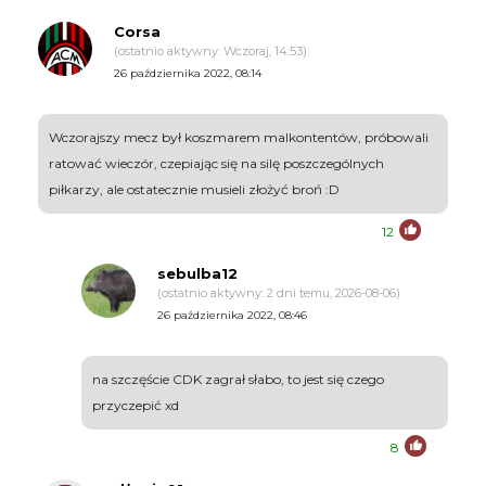
Corsa
(ostatnio aktywny: Wczoraj, 14:53)
26 października 2022, 08:14
Wczorajszy mecz był koszmarem malkontentów, próbowali
ratować wieczór, czepiając się na silę poszczególnych
piłkarzy, ale ostatecznie musieli złożyć broń :D
12
sebulba12
(ostatnio aktywny: 2 dni temu, 2026-08-06)
26 października 2022, 08:46
na szczęście CDK zagrał słabo, to jest się czego
przyczepić xd
8