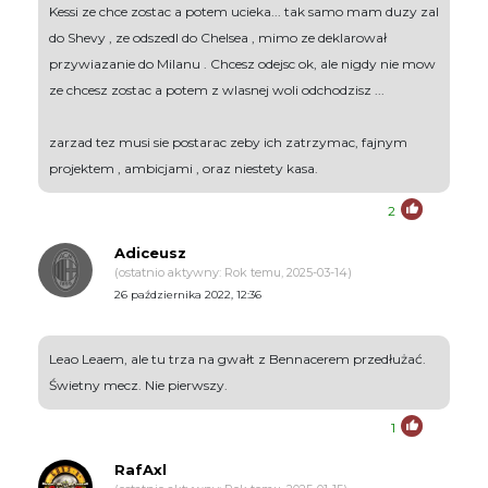
Kessi ze chce zostac a potem ucieka... tak samo mam duzy zal
do Shevy , ze odszedl do Chelsea , mimo ze deklarował
przywiazanie do Milanu . Chcesz odejsc ok, ale nigdy nie mow
ze chcesz zostac a potem z wlasnej woli odchodzisz ...
zarzad tez musi sie postarac zeby ich zatrzymac, fajnym
projektem , ambicjami , oraz niestety kasa.
2
Adiceusz
(ostatnio aktywny: Rok temu, 2025-03-14)
26 października 2022, 12:36
Leao Leaem, ale tu trza na gwałt z Bennacerem przedłużać.
Świetny mecz. Nie pierwszy.
1
RafAxl