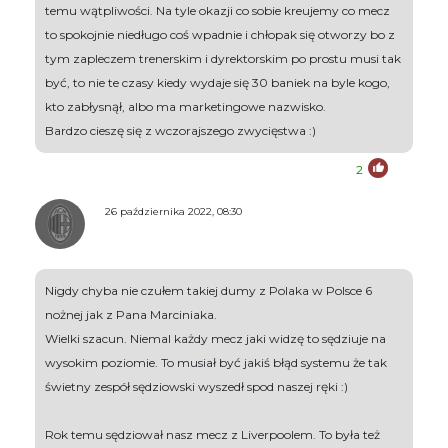
temu wątpliwości. Na tyle okazji co sobie kreujemy co mecz
to spokojnie niedługo coś wpadnie i chłopak się otworzy bo z
tym zapleczem trenerskim i dyrektorskim po prostu musi tak
być, to nie te czasy kiedy wydaje się 30 baniek na byle kogo,
kto zabłysnął, albo ma marketingowe nazwisko.
Bardzo cieszę się z wczorajszego zwycięstwa :)
2
26 października 2022, 08:30
Nigdy chyba nie czułem takiej dumy z Polaka w Polsce 6
nożnej jak z Pana Marciniaka.
Wielki szacun. Niemal każdy mecz jaki widzę to sędziuje na
wysokim poziomie. To musiał być jakiś błąd systemu że tak
świetny zespół sędziowski wyszedł spod naszej ręki :)
Rok temu sędziował nasz mecz z Liverpoolem. To była też