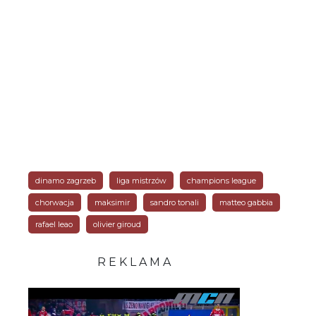
dinamo zagrzeb
liga mistrzów
champions league
chorwacja
maksimir
sandro tonali
matteo gabbia
rafael leao
olivier giroud
R E K L A M A