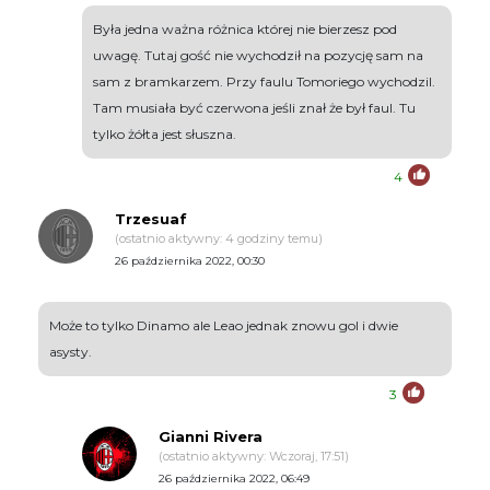
Była jedna ważna różnica której nie bierzesz pod
uwagę. Tutaj gość nie wychodził na pozycję sam na
sam z bramkarzem. Przy faulu Tomoriego wychodzil.
Tam musiała być czerwona jeśli znał że był faul. Tu
tylko żółta jest słuszna.
4
Trzesuaf
(ostatnio aktywny: 4 godziny temu)
26 października 2022, 00:30
Może to tylko Dinamo ale Leao jednak znowu gol i dwie
asysty.
3
Gianni Rivera
(ostatnio aktywny: Wczoraj, 17:51)
26 października 2022, 06:49