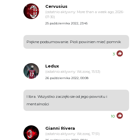
Cervusius
(ostatnio aktywny: More than a week ago, 2026-
07-30)
25 października 2022, 23:45
Piękne podsumowanie. Pioli powinien mieć pomnik
3
Ledux
(ostatnio aktywny: Wczoraj, 15:53)
26 października 2022, 00:08
I Ibra. Wszystko zaczęło sie od jego powrotu i
mentalności
10
Gianni Rivera
(ostatnio aktywny: Wczoraj, 17:51)