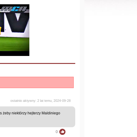
ostatnio aktywny: 2 lat temu, 2024-09-28
s żeby niektórzy hejterzy Maldiniego
0