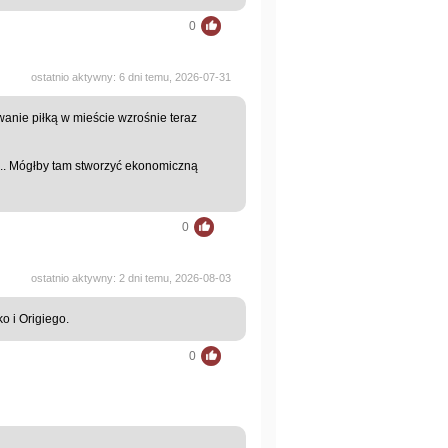
0
ostatnio aktywny: 6 dni temu, 2026-07-31
anie piłką w mieście wzrośnie teraz
m... Mógłby tam stworzyć ekonomiczną
0
ostatnio aktywny: 2 dni temu, 2026-08-03
o i Origiego.
0