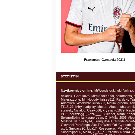
Francesco Camarda 2031!
STATYSTYKI
Użytkownicy online:
MrWoodstock, luki, Voltrex, 
dziadek, Gattuso28, Mirek99999999, nokoments, 
Materazzone, Mr. Nobody, krisss811, Rafalzki, Tai
Adamken, Woolfik92, irus6663, Matim, grocho, sav
Fifa2121, b4ry, nadgnity, Mocart, Abece, sharakmil
staarek, Nizial86, Cisek666, krystian.o1979, Radl
POE, perszingg1, kozik___13, lechef, olhan, Kaze
SolemnSolimnia, kasperczan, OnlyMilan2003, Ales
Mailand_91, Suchy44, TranquiloAB, GrandePaolo
Giovanni Parafango, AlexTheWind, Oti, Cykfuch, e
gtc5, Smigacz90, luba17, Rossonero., MikoMiko, R
Superpippo96, Masa, k__f__c, Przemek1899ACM,