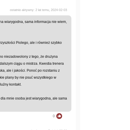
ostatnio aktywny: 2 lat temu, 2024-02-03
ona wiarygodna, sama informacja nie wiem,
zyszłości Piolego, ale i również szybko
no niezadowolony z tego, że drużyna
alszym ciągu o mistrza. Kwestia trenera
ka, ale i jakości. Ponoć po rozstaniu z
kie plany by nie psuć wszystkiego w
luźny kontakt.
fo, dla mnie osoba jest wiarygodna, ale sama
0