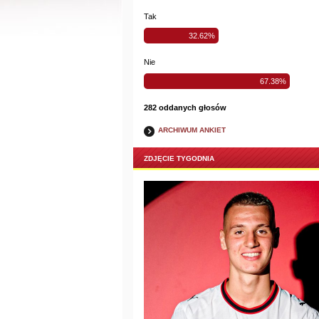
Tak
32.62%
Nie
67.38%
282 oddanych głosów
ARCHIWUM ANKIET
ZDJĘCIE TYGODNIA