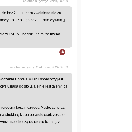
ostatnio aktywny: Dzisiaj, 02:00
luzie bez żalu trenera zwolniono nie za
mowy. To i Pioliego bezdusznie wywalą ;]
nale w LM 1/2 i nacisku na to, że trzeba
0
ostatnio aktywny: 2 lat temu, 2024-02-03
i otoczenie Conte a Milan i sponsorzy jest
yś usiądą do stołu, ale nie jest tajemnicą,
 niejedyna kość niezgody. Myślę, że teraz
i w strukturę klubu bo wiele osób zostało
szymy i nadchodzą po prostu ich rządy