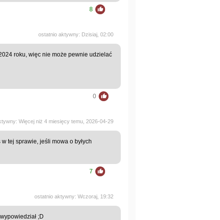
8
ostatnio aktywny: Dzisiaj, 02:00
 2024 roku, więc nie może pewnie udzielać
0
aktywny: Więcej niż 4 miesięcy temu, 2026-04-29
s w tej sprawie, jeśli mowa o byłych
7
ostatnio aktywny: Wczoraj, 19:32
 wypowiedział ;D