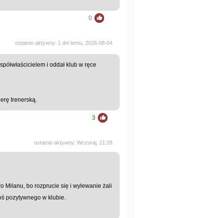
0
ostatnio aktywny: 1 dni temu, 2026-08-04
spółwłaścicielem i oddał klub w ręce
erę trenerską.
3
ostatnio aktywny: Wczoraj, 21:28
o Milanu, bo rozprucie się i wylewanie żali
ś pozytywnego w klubie.