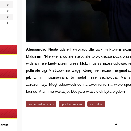
0
0
0
0
Alessandro Nesta
udzielił wywiadu dla
Sky
, w którym sko
Maldinim: "Nie wiem, co się stało, ale to wykracza poza wszel
widziani, ale kiedy przejmujesz klub, musisz przestudiować j
półfinału Ligi Mistrzów ma wagę, której nie można marginaliz
jak z nim rozmawiam, to nadal mnie zachwyca. Ma sil
zarozumiały. Mógł odpowiedzieć na zwolnienie na wiele spos
leci do Miami na wakacje. Decyzja właścicieli była błędem".
alessandro nesta
paolo maldinia
ac milan
#
nerem