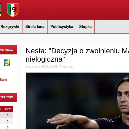
Rozgrywki
Strefa fana
Publicystyka
Stopka
Nesta: "Decyzja o zwolnieniu Mal
NI MECZ
nielogiczna"
9 czerwca 2023, 00:09, Redakcja
dium
RZELCÓW
i
PKT
0
0
0