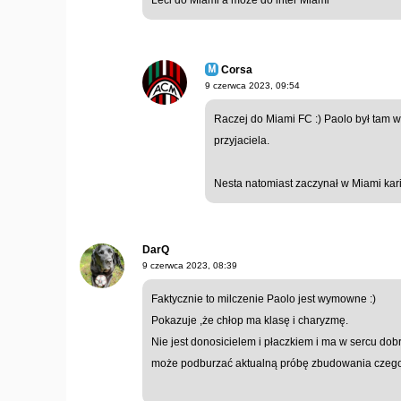
Leci do Miami a moze do inter Miami
Corsa
9 czerwca 2023, 09:54
Raczej do Miami FC :) Paolo był tam w
przyjaciela.
Nesta natomiast zaczynał w Miami kari
DarQ
9 czerwca 2023, 08:39
Faktycznie to milczenie Paolo jest wymowne :)
Pokazuje ,że chłop ma klasę i charyzmę.
Nie jest donosicielem i płaczkiem i ma w sercu dobr
może podburzać aktualną próbę zbudowania czego