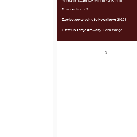
mechanik_kwantowy, Milpool, OldSchool
Gości online:
63
Zarejestrowanych użytkowników:
20108
Ostatnio zarejestrowany:
Baba Wanga
_ X _