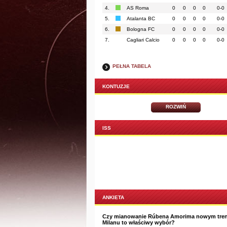
4.
AS Roma
0
0
0
0
0-0
5.
Atalanta BC
0
0
0
0
0-0
6.
Bologna FC
0
0
0
0
0-0
7.
Cagliari Calcio
0
0
0
0
0-0
PEŁNA TABELA
KONTUZJE
ROZWIŃ
ISS
ANKIETA
Czy mianowanie Rúbena Amorima nowym tre
Milanu to właściwy wybór?