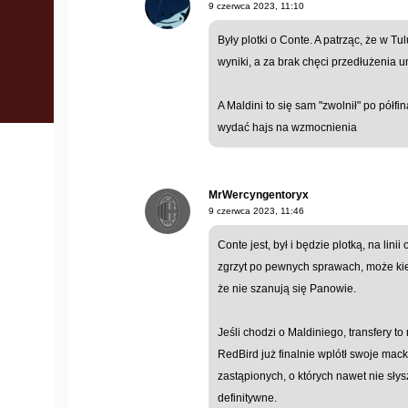
9 czerwca 2023, 11:10
Były plotki o Conte. A patrząc, że w Tu
wyniki, a za brak chęci przedłużenia u
A Maldini to się sam "zwolnił" po półfi
wydać hajs na wzmocnienia
MrWercyngentoryx
9 czerwca 2023, 11:46
Conte jest, był i będzie plotką, na lini
zgrzyt po pewnych sprawach, może kied
że nie szanują się Panowie.
Jeśli chodzi o Maldiniego, transfery to
RedBird już finalnie wplótł swoje mack
zastąpionych, o których nawet nie sły
definitywne.