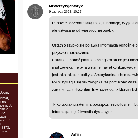
MrWercyngentoryx
9 czerwca 2023, 10:27
Panowie sprzedam taką małą informację, czy jest 
ale usłyszana od wiarygodnej osoby.
Ostatnio szybko się pojawiła informacja odnośnie pr
przyszło zaprzeczenie.
Cardinale ponoć planuje szereg zmian bo jest moc
mistrzowska nie była wstanie nawet konkurować w d
jest taka jak cała polityka Amerykanina, chce nazwis
M&M sytuacja się tak zaogniła, że porzucono wszel
zarodku. Ja usłyszałem trzy nazwiska, z którymi był 
Jogin,
dbmat,
rens,
Tylko tak jak pisałem na początku, jest to luźne in
icevic88,
anista,
informacja to już kwestia dyskusyjna.
es23,
kage,
sio_re6,
M3,
mil373,
oszi,
Vol'jin