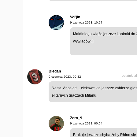
Vol'jin
9 czerwca 2023, 10:27
Maldiniego wiąże jeszcze kontrakt do
wywiadów ;]
Biegan
ostatnio 
9 czerwca 2023, 00:32
Nesta, Ancelotti... ciekawe kto jeszcze zabierze gło
elitarnych graczach Milanu.
Zoro_9
9 czerwca 2023, 00:54
Brakuje jeszcze chyba żeby Rhino się