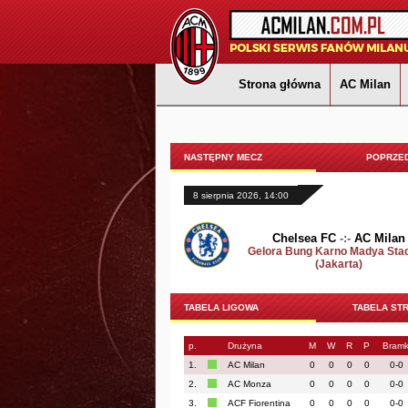
Strona główna
AC Milan
NASTĘPNY MECZ
POPRZED
8 sierpnia 2026, 14:00
Chelsea FC
-:-
AC Milan
Gelora Bung Karno Madya Sta
(Jakarta)
TABELA LIGOWA
TABELA ST
p.
Drużyna
M
W
R
P
Bramk
1.
AC Milan
0
0
0
0
0-0
2.
AC Monza
0
0
0
0
0-0
3.
ACF Fiorentina
0
0
0
0
0-0