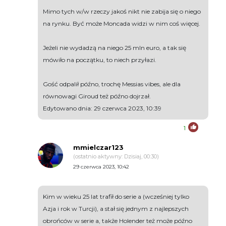
Mimo tych w/w rzeczy jakoś nikt nie zabija się o niego
na rynku. Być może Moncada widzi w nim coś więcej.
Jeżeli nie wydadzą na niego 25 mln euro, a tak się
mówiło na początku, to niech przyłazi.
Gość odpalił późno, trochę Messias vibes, ale dla
równowagi Giroud też późno dojrzał.
Edytowano dnia: 29 czerwca 2023, 10:39
1
mmielczar123
(ostatnio aktywny: Dzisiaj, 00:30)
29 czerwca 2023, 10:42
Kim w wieku 25 lat trafił do serie a (wcześniej tylko
Azja i rok w Turcji), a stał się jednym z najlepszych
obrońców w serie a, także Holender też może późno