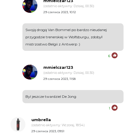
mmielczar123
(ostatnio aktywny: Dzisiaj, 00:30)
29 czerwca 2023, 10:12
Swoją drogą Van Bommel po bardzo nieudanej
przygodzie trenerskiej w Wolfsburgu, zdobył
mistrzostwo Belgii z Antwerp :)
6
mmielczar123
(ostatnio aktywny: Dzisiaj, 00:30)
29 czerwca 2023, 11:58
Byl jeszcze twardziel De Jong
1
umbrella
(ostatnio aktywny: Wczoraj, 18:54)
29 czerwca 2023, 09:51