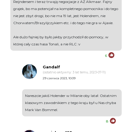
Reijndersem i teraz trwają negocjacje z AZ Alkmaar. Fajny
grajek, bo ma potencjał na kompletnego pomocnika i do tego
nie jest zbyt drogi, bo nie ma 19 lat, jest Holendrem, nie
Chorwatem/Brazylijczykiem etc. i do tego nie gra w Ajaxie.
Ale dużo fajniej by było jakby przychodził do pomocy, w
której cały czas hasa Tonali, a nie RLC :v
6
Gandalf
(ostatnio aktywny: 3 lat temu, 2023-07-11)
29 czerwca 2023, 10:09
Nareszcie jakiś Holender w Milanie oby latał. Ostatnim
klasowym zawodnikiem z tego kraju był u Nas chyba
Mark Van Bommel.
8