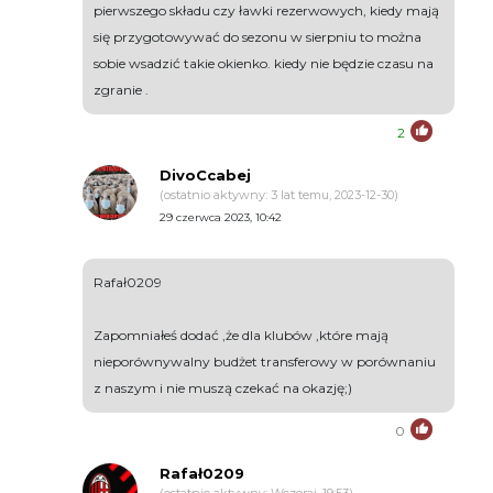
pierwszego składu czy ławki rezerwowych, kiedy mają
się przygotowywać do sezonu w sierpniu to można
sobie wsadzić takie okienko. kiedy nie będzie czasu na
zgranie .
2
DivoCcabej
(ostatnio aktywny: 3 lat temu, 2023-12-30)
29 czerwca 2023, 10:42
Rafał0209
Zapomniałeś dodać ,że dla klubów ,które mają
nieporównywalny budżet transferowy w porównaniu
z naszym i nie muszą czekać na okazję;)
0
Rafał0209