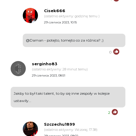
Cisek666
(ostatnio aktywny: godzinę temu )
29 czerwca 2023, 10:15
@Daman - potejto, tomejto co za różnica? ;)
0
serginho83
(ostatnio aktywny: 28 minut temu)
29 czerwca 2023, 08:51
Jakby to był taki talent, to by się inne zespoły w kolejce
ustawiły...
2
Szczechu1899
(ostatnio aktywny: Wczoraj, 17:38)
29 czerwca 2023, 09:02