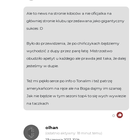
Ale to news na stronie kibiców a nie oficjalka na
główniej stronie klubu sprzedawana jako gigantyczny
sukces :D
Było do przewidzenia, że po chińczykach będziemy
wychodzić z dupy przez parę łatę. Mistrzostwo
obudziło apetyt u każdego ale prawda jest taka, że dalej
jesteśmy w dupie.
Też mi pękło serce po info o Tonalim i też patrzę
amerykańcom na ręce ale na Boga dajmy im szansę.
Jak nie będzie w tym sezoni top4 to się wych wywiezie
na taczkach
0
olhan
(ostatnio aktywny: 18 minut temu)
29 czerwca 2023, 10:14