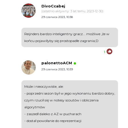
DivoCcabej
(ostatnio aktywny: 3 lat temu, 2023-12-30)
29 czerwca 2023, 10:38
Reijnders bardzo inteligentny gracz... możliwe ,że w
końcu pojawiłyby się prostopadłe zagrania;D
1
palonettoACM
29 czerwca 2023, 10:39
Może i nieoczywiste, ale:
- poprzedni sezon był w jego wykonaniu bardzo dobry,
czym rzucił się w notesy scoutów i obliczenia
algorytmów
- zaszedł daleko z AZ w pucharach
- dostał powołanie do reprezentacji