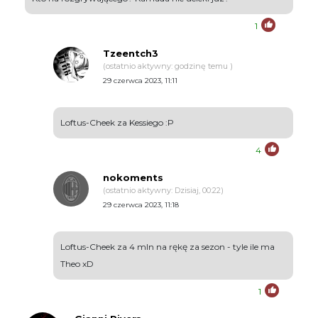
1
Tzeentch3
(ostatnio aktywny: godzinę temu )
29 czerwca 2023, 11:11
Loftus-Cheek za Kessiego :P
4
nokoments
(ostatnio aktywny: Dzisiaj, 00:22)
29 czerwca 2023, 11:18
Loftus-Cheek za 4 mln na rękę za sezon - tyle ile ma
Theo xD
1