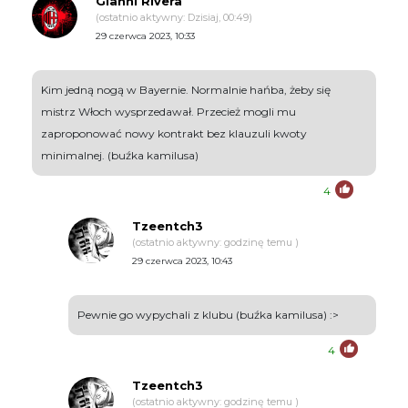
Gianni Rivera
(ostatnio aktywny: Dzisiaj, 00:49)
29 czerwca 2023, 10:33
Kim jedną nogą w Bayernie. Normalnie hańba, żeby się
mistrz Włoch wysprzedawał. Przecież mogli mu
zaproponować nowy kontrakt bez klauzuli kwoty
minimalnej. (buźka kamilusa)
4
Tzeentch3
(ostatnio aktywny: godzinę temu )
29 czerwca 2023, 10:43
Pewnie go wypychali z klubu (buźka kamilusa) :>
4
Tzeentch3
(ostatnio aktywny: godzinę temu )