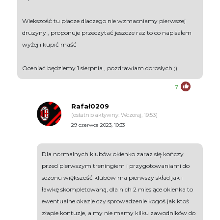
Wiekszość tu płacze dlaczego nie wzmacniamy pierwszej
druzyny , proponuje przeczytać jeszcze raz to co napisałem
wyżej i kupić maść
Oceniać będziemy 1 sierpnia , pozdrawiam dorosłych ;)
7
Rafał0209
(ostatnio aktywny: Wczoraj, 19:53)
29 czerwca 2023, 10:33
Dla normalnych klubów okienko zaraz się kończy
przed pierwszym treningiem i przygotowaniami do
sezonu większość klubów ma pierwszy skład jak i
ławkę skompletowaną, dla nich 2 miesiące okienka to
ewentualne okazje czy sprowadzenie kogoś jak ktoś
złapie kontuzje, a my nie mamy kilku zawodników do