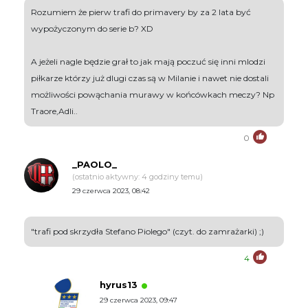
Rozumiem że pierw trafi do primavery by za 2 lata być
wypożyczonym do serie b? XD
A jeżeli nagle będzie grał to jak mają poczuć się inni mlodzi
piłkarze którzy już dlugi czas są w Milanie i nawet nie dostali
możliwości powąchania murawy w końcówkach meczy? Np
Traore,Adli..
0
_PAOLO_
(ostatnio aktywny: 4 godziny temu)
29 czerwca 2023, 08:42
"trafi pod skrzydła Stefano Piolego" (czyt. do zamrażarki) ;)
4
hyrus13
29 czerwca 2023, 09:47