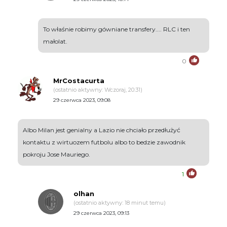
To właśnie robimy gówniane transfery.... RLC i ten
małolat.
0
MrCostacurta
(ostatnio aktywny: Wczoraj, 20:31)
29 czerwca 2023, 09:08
Albo Milan jest genialny a Lazio nie chciało przedłużyć
kontaktu z wirtuozem futbolu albo to bedzie zawodnik
pokroju Jose Mauriego.
1
olhan
(ostatnio aktywny: 18 minut temu)
29 czerwca 2023, 09:13