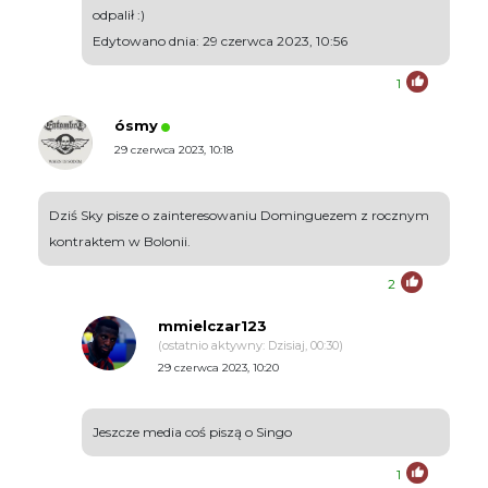
odpalił :)
Edytowano dnia: 29 czerwca 2023, 10:56
1
ósmy
29 czerwca 2023, 10:18
Dziś Sky pisze o zainteresowaniu Dominguezem z rocznym
kontraktem w Bolonii.
2
mmielczar123
(ostatnio aktywny: Dzisiaj, 00:30)
29 czerwca 2023, 10:20
Jeszcze media coś piszą o Singo
1