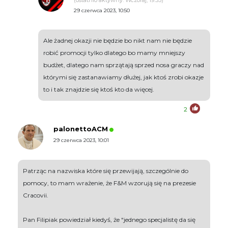
(ostatnio aktywny: Wczoraj, 19:53)
29 czerwca 2023, 10:50
Ale żadnej okazji nie będzie bo nikt nam nie będzie
robić promocji tylko dlatego bo mamy mniejszy
budżet, dlatego nam sprzątają sprzed nosa graczy nad
którymi się zastanawiamy dłużej, jak ktoś zrobi okazje
to i tak znajdzie się ktoś kto da więcej.
2
palonettoACM
29 czerwca 2023, 10:01
Patrząc na nazwiska które się przewijają, szczególnie do
pomocy, to mam wrażenie, że F&M wzorują się na prezesie
Cracovii.
Pan Filipiak powiedział kiedyś, że "jednego specjalistę da się