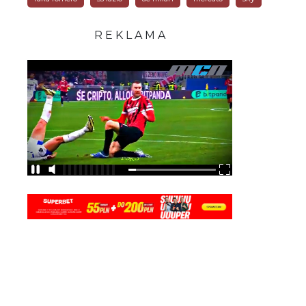
R E K L A M A