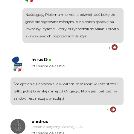
Naściągają Piolemu miernot, a później ktoś bekę, że
gość nie daje szans młodym. A na dobrą sprawę na
ławce byli tylko ci, który przychodzili do Milanu prosto
z ławek swoich poprzednich drużyn.
1
hyrus13
29 czerwca 2023, 08:29
Śmiejecie się z chłopaka, a w ostatnim sezonie w lidze strzelił
tylko jedną bramkę mniej od Origiego, który jeśli patrzeć na
zarobki, jest naszą gwiazdą ;)
3
biedrus
(ostatnio aktywny: Wczoraj, 21:34)
29 czerwca 2023, 08:26