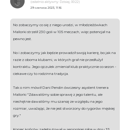
(ostatnio aktywny: Dzisiaj, 00:22)
29 czerwca 2023, 11:16
No zobaczymy co się z niego urodzi, w młodzieżówkach
Mallorki strzelił 230 goli w 105 meczach, więc potencjał na
pewno jest.
No i zobaczymy jak będzie prowadził swoją karierę, bo jak na
razie z oboma klubami, w których grał nie przedłużył
kontraktu. Jego ojczulek zmieniał klub praktycznie co sezon -
ciekawe czy to rodzinna tradycja.
Tak o nim mówił Dani Pendin ówczesny asystent trenera
Mallorki "Zdawaliśmy sobie sprawę z jego talentu, ale
niechętnie dawaliśmy mu szansę ze względu na jego
rozmiar, uważając, że nie jest stworzony do rygorów męskiej
gry."
Koniec końców zadebiutował w seniorskiej piłce w dniu 33