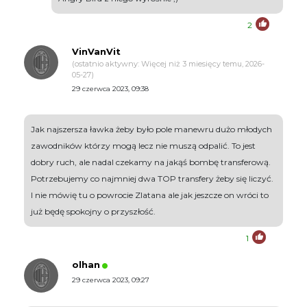
2
VinVanVit
(ostatnio aktywny: Więcej niż 3 miesięcy temu, 2026-
05-27)
29 czerwca 2023, 09:38
Jak najszersza ławka żeby było pole manewru dużo młodych
zawodników którzy mogą lecz nie muszą odpalić. To jest
dobry ruch, ale nadal czekamy na jakąś bombę transferową.
Potrzebujemy co najmniej dwa TOP transfery żeby się liczyć.
I nie mówię tu o powrocie Zlatana ale jak jeszcze on wróci to
już będę spokojny o przyszłość.
1
olhan
29 czerwca 2023, 09:27