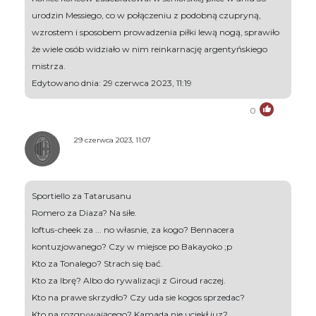
urodzin Messiego, co w połączeniu z podobną czupryną,
wzrostem i sposobem prowadzenia piłki lewą nogą, sprawiło
że wiele osób widziało w nim reinkarnację argentyńskiego
mistrza.
Edytowano dnia: 29 czerwca 2023, 11:19
0
29 czerwca 2023, 11:07
Sportiello za Tatarusanu
Romero za Diaza? Na siłe.
loftus-cheek za ... no własnie, za kogo? Bennacera
kontuzjowanego? Czy w miejsce po Bakayoko ;p
Kto za Tonalego? Strach się bać.
Kto za Ibrę? Albo do rywalizacji z Giroud raczej.
Kto na prawe skrzydło? Czy uda sie kogos sprzedac?
Kto na rozgrywającego? Kamada nie uciekł juz?