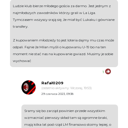
Ludzie klub bierze młodego gościa za darmo. Jest jednym z
najmłodszych zawodników którzy grali w La Liga.
Tymczasem wszyscy srają się, że miał być Lukaku i gówniane
transfery.
Z kupowaniem młodzieży to jest loteria dajmy mu czas może
odpali. Fajnie że Milan myśli o kupowaniu U-19 bo na ten
moment nie stać nas na kupowanie gwiazd. Musimy je sobie
wychować
1
Rafał0209
(ostatnio aktywny: Wczoraj, 19:53)
29 czerwca 2023, 09:38
Sramy się bo zarząd powinien przede wszystkim
wzmacniać pierwszy skład tam są ogromne braki,
mają kilka lat pod rząd LM finansowo stoimy lepiej, o