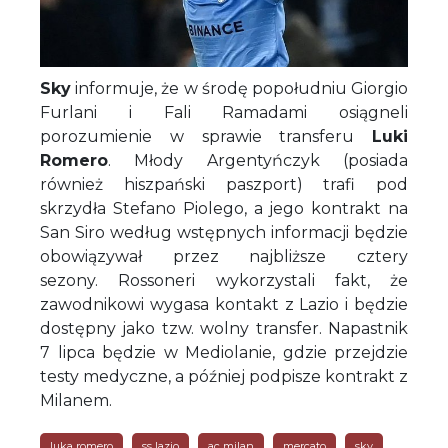
Sky
informuje, że w środę popołudniu Giorgio
Furlani i Fali Ramadami osiągneli
porozumienie w sprawie transferu
Luki
Romero
. Młody Argentyńczyk (posiada
również hiszpański paszport) trafi pod
skrzydła Stefano Piolego, a jego kontrakt na
San Siro według wstępnych informacji będzie
obowiązywał przez najbliższe cztery
sezony. Rossoneri wykorzystali fakt, że
zawodnikowi wygasa kontakt z Lazio i będzie
dostępny jako tzw. wolny transfer. Napastnik
7 lipca będzie w Mediolanie, gdzie przejdzie
testy medyczne, a później podpisze kontrakt z
Milanem.
luka romero
ss lazio
ac milan
mercato
sky