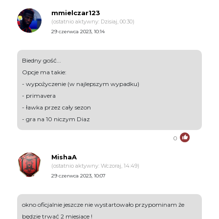
mmielczar123
(ostatnio aktywny: Dzisiaj, 00:30)
29 czerwca 2023, 10:14
Biedny gość...
Opcje ma takie:
- wypożyczenie (w najlepszym wypadku)
- primavera
- ławka przez cały sezon
- gra na 10 niczym Diaz
0
MishaA
(ostatnio aktywny: Wczoraj, 14:49)
29 czerwca 2023, 10:07
okno oficjalnie jeszcze nie wystartowało przypominam że
będzie trwać 2 miesiace !