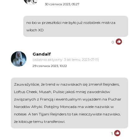
30 czerwca 2023, 05:27
no bo w przeszłości nie było już rozbiórek mistrza
włoch XD
0
Gandalf
(ostatnio aktywny: 3 lat temu, 2023-07-11)
29 czerwca 2023, 10:22
Zauważyliście, że trend w nazwiskach się zmienił Reijnders,
Loftus Cheek, Musah, Pulisic jakoś mniej zawodników
związanych z Francją i ewentualnym wyjazdem na Puchar
Narodów Afryki. Potężny Moncada ma wiele nazwisk w
notesie. A ten Tijjani Reijnders to tak nieoczywiste nazwisko,
że kibicuje temu transferowi.
1