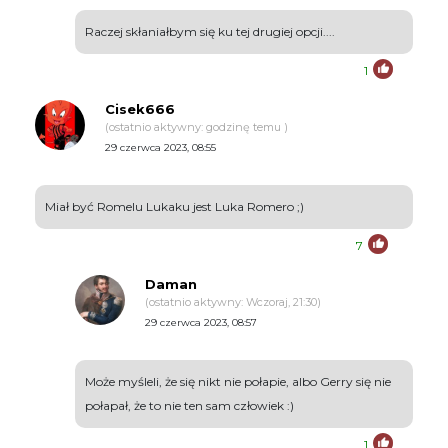
Raczej skłaniałbym się ku tej drugiej opcji....
1
Cisek666
(ostatnio aktywny: godzinę temu )
29 czerwca 2023, 08:55
Miał być Romelu Lukaku jest Luka Romero ;)
7
Daman
(ostatnio aktywny: Wczoraj, 21:30)
29 czerwca 2023, 08:57
Może myśleli, że się nikt nie połapie, albo Gerry się nie
połapał, że to nie ten sam człowiek :)
1