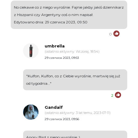
No ciekawe co z niego wyrośnie. Fajnie jakby jakiś dziennikarz
z Hiszpanii czy Argentyny coś o nim napisał.
Edytowano dnia: 29 czerwca 2023, 09:50
0
umbrella
(ostatnio aktywny: Wczoraj, 18:54)
29 czerwca 2023, 09:53
"Kulfon, Kulfon, co z Ciebie wyrośnie, martwię się już
od tygodnia..."
2
Gandalf
(ostatnio aktywny: 3 lat temu, 2023-07-11)
29 czerwca 2023, 09:56
Angry Bird z niego wyrośnie ;)