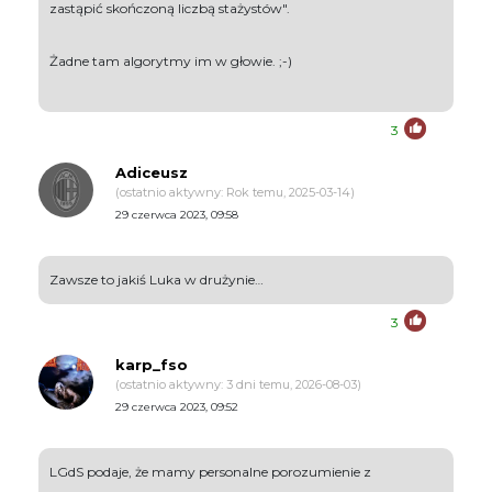
zastąpić skończoną liczbą stażystów".
Żadne tam algorytmy im w głowie. ;-)
3
Adiceusz
(ostatnio aktywny: Rok temu, 2025-03-14)
29 czerwca 2023, 09:58
Zawsze to jakiś Luka w drużynie…
3
karp_fso
(ostatnio aktywny: 3 dni temu, 2026-08-03)
29 czerwca 2023, 09:52
LGdS podaje, że mamy personalne porozumienie z