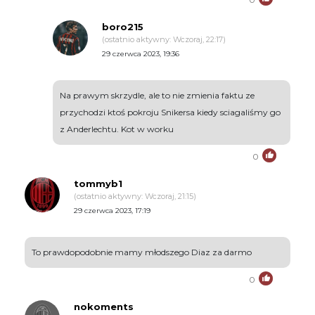
boro215
(ostatnio aktywny: Wczoraj, 22:17)
29 czerwca 2023, 19:36
Na prawym skrzydle, ale to nie zmienia faktu ze
przychodzi ktoś pokroju Snikersa kiedy sciagaliśmy go
z Anderlechtu. Kot w worku
0
tommyb1
(ostatnio aktywny: Wczoraj, 21:15)
29 czerwca 2023, 17:19
To prawdopodobnie mamy młodszego Diaz za darmo
0
nokoments