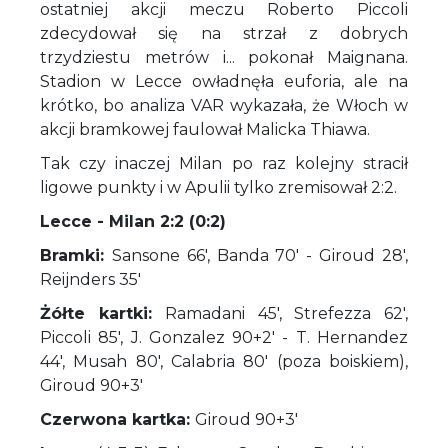
ostatniej akcji meczu Roberto Piccoli
zdecydował się na strzał z dobrych
trzydziestu metrów i... pokonał Maignana.
Stadion w Lecce owładnęła euforia, ale na
krótko, bo analiza VAR wykazała, że Włoch w
akcji bramkowej faulował Malicka Thiawa.
Tak czy inaczej Milan po raz kolejny stracił
ligowe punkty i w Apulii tylko zremisował 2:2.
Lecce - Milan 2:2 (0:2)
Bramki:
Sansone 66', Banda 70' - Giroud 28',
Reijnders 35'
Żółte kartki:
Ramadani 45', Strefezza 62',
Piccoli 85', J. Gonzalez 90+2' - T. Hernandez
44', Musah 80', Calabria 80' (poza boiskiem),
Giroud 90+3'
Czerwona kartka:
Giroud 90+3'