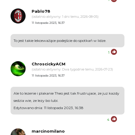
Pablo78
(ostatnio aktywny: 1 dni temu, 2026-08-05)
11 listopada 2023, 16:37
To jest takie lekceważące podejście do spotkań w lidze.
1
ChroscickyACM
(ostatnio aktywny: Dwa tygodnie temu, 2026-07-23)
11 listopada 2023, 16:37
Ale to lezenie i plakanie Theo jest tak frustrujace, ze juz kazdy
sedzia wie, ze lezy bo lubi.
Edytowano dnia: 11 listopada 2023, 16:38
4
marcinomilano