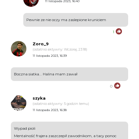
11 listopada 2023, 16:40
Pewnie ze nie oczy ma zaslepione kruniciem
1
Zoro_9
(ostatnio aktywny: Wczoraj, 23:18)
11 listopada 2023, 16:39
Boczna siatka... Halina mam zawał
0
szyka
(ostatnio aktywny: 5 godzin temu)
11 listopada 2023, 16:38
Wypad pioli
Mentalność frajera zaszczepił zawodnikom, a tacy ponoc