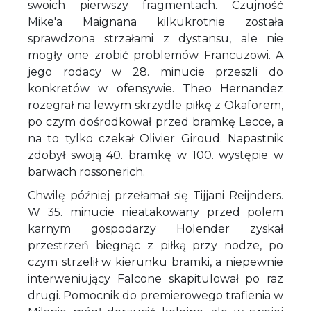
swoich pierwszy fragmentach. Czujność
Mike'a Maignana kilkukrotnie została
sprawdzona strzałami z dystansu, ale nie
mogły one zrobić problemów Francuzowi. A
jego rodacy w 28. minucie przeszli do
konkretów w ofensywie. Theo Hernandez
rozegrał na lewym skrzydle piłkę z Okaforem,
po czym dośrodkował przed bramkę Lecce, a
na to tylko czekał Olivier Giroud. Napastnik
zdobył swoją 40. bramkę w 100. występie w
barwach rossonerich.
Chwilę później przełamał się Tijjani Reijnders.
W 35. minucie nieatakowany przed polem
karnym gospodarzy Holender zyskał
przestrzeń biegnąc z piłką przy nodze, po
czym strzelił w kierunku bramki, a niepewnie
interweniujący Falcone skapitulował po raz
drugi. Pomocnik do premierowego trafienia w