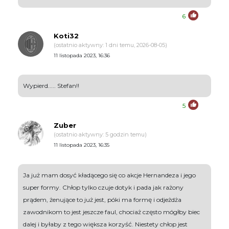
6
Koti32
(ostatnio aktywny: 1 dni temu, 2026-08-05)
11 listopada 2023, 16:36
Wypierd..... Stefan!!
5
Zuber
(ostatnio aktywny: 5 godzin temu)
11 listopada 2023, 16:35
Ja już mam dosyć kładącego się co akcje Hernandeza i jego
super formy. Chłop tylko czuje dotyk i pada jak rażony
prądem, żenujące to już jest, póki ma formę i odjeżdża
zawodnikom to jest jeszcze faul, chociaż często mógłby biec
dalej i byłaby z tego większa korzyść. Niestety chłop jest