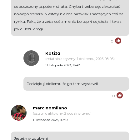
odpuszczony ,a.potem strata. Chyba trzeba będzie szukać
nowego trenera. Niestety nie ma nazwisk znaczących coś na
rynku. Fakt, że trzeba coś zmienić bo top 4 odjeżdża! I teraz
jovic. Jezu drogi.
0
Koti32
(ostatnio aktywny: 1 dni temu, 2026-08-05)
11 listopada 2023, 16:42
Podziękuj pioliemu że go tam wystawil
0
marcinomilano
(ostatnio aktywny: 2 godziny temu)
11 listopada 2023, 16:40
Jesteśmy zgubieni