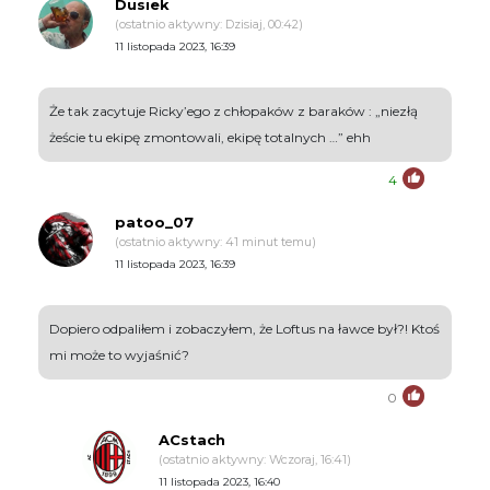
Dusiek
(ostatnio aktywny: Dzisiaj, 00:42)
11 listopada 2023, 16:39
Że tak zacytuje Ricky’ego z chłopaków z baraków : „niezłą
żeście tu ekipę zmontowali, ekipę totalnych …” ehh
4
patoo_07
(ostatnio aktywny: 41 minut temu)
11 listopada 2023, 16:39
Dopiero odpaliłem i zobaczyłem, że Loftus na ławce był?! Ktoś
mi może to wyjaśnić?
0
ACstach
(ostatnio aktywny: Wczoraj, 16:41)
11 listopada 2023, 16:40