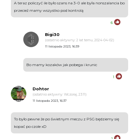
A teraz policzyć ile było szans na 3-0 ale była nonszalancia bo
przecież mamy wszystko pod kontrolą
6
Bigi30
(ostatnio aktywny: 2 lat temu, 2024-04-02)
11 listopada 2023, 16:39
Bo mamy kozaków jak pobega i krunic
1
Dohtor
(ostatnio aktywny: Wczoraj, 23:11)
11 listopada 2023, 16:37
To było pewne że po świetnym meczu z PSG będziemy się
kopać po czole xD
1