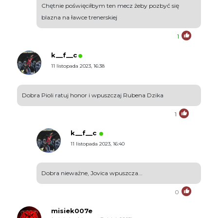
Chętnie poświęciłbym ten mecz żeby pozbyć się
blazna na ławce trenerskiej
1
k__f__c
11 listopada 2023, 16:38
Dobra Pioli ratuj honor i wpuszczaj Rubena Dzika
1
k__f__c
11 listopada 2023, 16:40
Dobra nieważne, Jovica wpuszcza...
0
misiek007e