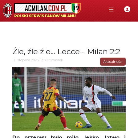
☰
Źle, źle źle... Lecce - Milan 2:2
11 listopada 2023, 13:39, cinassek
Aktualności
Do przerwy było miło, lekko, łatwo i