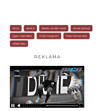
lecce
serie a
stadio via del mare
olivier giroud
tijjani reijnders
mike maignan
theo hernandez
rafael leao
R E K L A M A