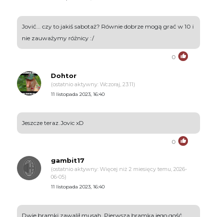
Jović... czy to jakiś sabotaż? Równie dobrze mogą grać w 10 i
nie zauważymy różnicy :/
0
Dohtor
(ostatnio aktywny: Wczoraj, 23:11)
11 listopada 2023, 16:40
Jeszcze teraz.Jovic xD
0
gambit17
(ostatnio aktywny: Więcej niż 2 miesięcy temu, 2026-
06-05)
11 listopada 2023, 16:40
Dwie bramki zawalił musah. Pierwsza bramka jego gość