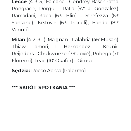
Lecce
(4-3-3): Falcone - Gendrey, Baschirotto,
Pongracić, Dorgu - Rafia (57' J. Gonzalez),
Ramadani, Kaba (63' Blin) - Strefezza (63'
Sansone), Krstović (63' Piccoli), Banda (87'
Venuti)
Milan
(4-2-3-1): Maignan - Calabria (46' Musah),
Thiaw, Tomori, T. Hernandez - Krunić,
Reijnders - Chukwueze (79' Jović), Pobega (71'
Florenzi), Leao (10' Okafor) - Giroud
Sędzia:
Rocco Abisso (Palermo)
*** SKRÓT SPOTKANIA ***