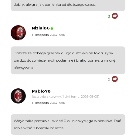
dobry, ale gra jak panienka od dłuższego czasu.
3
Nizial86
11 listopada 2023, 16:35
Dobrze ze pobega gral tak dlugo duzo wniosl fo druzyny
bardzo duzo niecelnych podan ale i braku pomyslu na grę
ofensywna
0
Pablo78
(ostatnio aktywny: 1 dni temu, 2026-08-05)
11 listopada 2023, 16:35
Wstyd taka postawa i widać Pioli nie wyciąga wniosków. Dać
sobie wbić 2 bramki od lecce.....