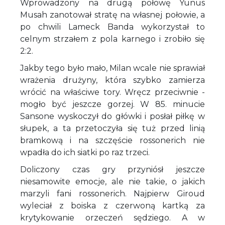
Wprowadzony na drugą połowę Yunus
Musah zanotował stratę na własnej połowie, a
po chwili Lameck Banda wykorzystał to
celnym strzałem z pola karnego i zrobiło się
2:2.
Jakby tego było mało, Milan wcale nie sprawiał
wrażenia drużyny, która szybko zamierza
wrócić na właściwe tory. Wręcz przeciwnie -
mogło być jeszcze gorzej. W 85. minucie
Sansone wyskoczył do główki i posłał piłkę w
słupek, a ta przetoczyła się tuż przed linią
bramkową i na szczęście rossonerich nie
wpadła do ich siatki po raz trzeci.
Doliczony czas gry przyniósł jeszcze
niesamowite emocje, ale nie takie, o jakich
marzyli fani rossonerich. Najpierw Giroud
wyleciał z boiska z czerwoną kartką za
krytykowanie orzeczeń sędziego. A w