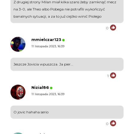
Z drugiej strony Milan miał kilka szans żeby zamknąć mecz
na 3-0, ale Theo albo Pobega nie potrafili wykończyć
banalnych sytuacji, a za to już ciężko winić Piolego
0
mmielczar123
11 listopada 2023, 16:39
Jeszcze Jovicia wpuszcza. Ja pier...
1
Nizial86
11 listopada 2023, 16:39
O jovic hahaha serio
0