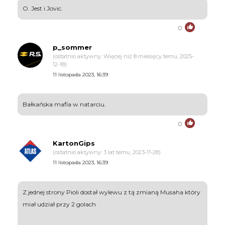
O. Jest i Jovic.
0
p_sommer
(ostatnio aktywny: Więcej niż 8 miesięcy temu, 2025-
12-18)
11 listopada 2023, 16:39
Bałkańska mafia w natarciu.
0
KartonGips
(ostatnio aktywny: 3 lat temu, 2023-11-28)
11 listopada 2023, 16:39
Z jednej strony Pioli dostał wylewu z tą zmianą Musaha który
miał udział przy 2 golach