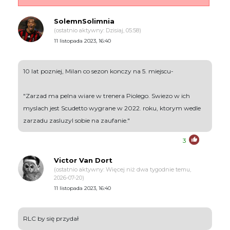
SolemnSolimnia
(ostatnio aktywny: Dzisiaj, 05:58)
11 listopada 2023, 16:40
10 lat pozniej, Milan co sezon konczy na 5. miejscu-
"Zarzad ma pelna wiare w trenera Piolego. Swiezo w ich
myslach jest Scudetto wygrane w 2022. roku, ktorym wedle
zarzadu zasluzyl sobie na zaufanie."
3
Victor Van Dort
(ostatnio aktywny: Więcej niż dwa tygodnie temu,
2026-07-20)
11 listopada 2023, 16:40
RLC by się przydał