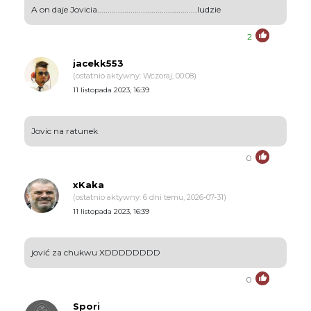
A on daje Jovicia................................................ludzie
2
jacekk553
(ostatnio aktywny: Wczoraj, 00:08)
11 listopada 2023, 16:39
Jovic na ratunek
0
xKaka
(ostatnio aktywny: 6 dni temu, 2026-07-31)
11 listopada 2023, 16:39
jović za chukwu XDDDDDDDD
0
Spori