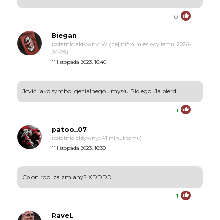
0
Biegan
(ostatnio aktywny: Więcej niż 4 miesięcy temu, 2026-
04-29)
11 listopada 2023, 16:40
Jović jako symbol genialnego umysłu Piolego. Ja pierd...
1
patoo_07
(ostatnio aktywny: 41 minut temu)
11 listopada 2023, 16:39
Co on robi za zmiany? XDDDD
1
RaveL