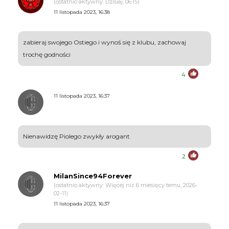
(ostatnio aktywny: Dzisiaj, 06:15)
11 listopada 2023, 16:38
zabieraj swojego Ostiego i wynoś się z klubu, zachowaj
trochę godności
4
11 listopada 2023, 16:37
Nienawidzę Piolego zwykły arogant
2
MilanSince94Forever
(ostatnio aktywny: Więcej niż 6 miesięcy temu, 2026-
02-11)
11 listopada 2023, 16:37