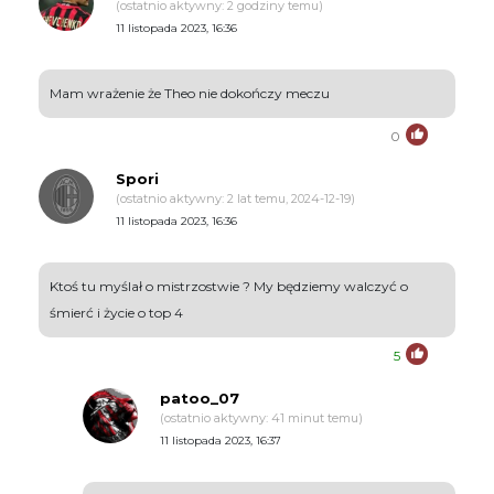
(ostatnio aktywny: 2 godziny temu)
11 listopada 2023, 16:36
Mam wrażenie że Theo nie dokończy meczu
0
Spori
(ostatnio aktywny: 2 lat temu, 2024-12-19)
11 listopada 2023, 16:36
Ktoś tu myślał o mistrzostwie ? My będziemy walczyć o
śmierć i życie o top 4
5
patoo_07
(ostatnio aktywny: 41 minut temu)
11 listopada 2023, 16:37