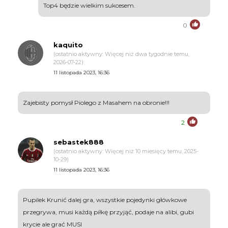
Top4 będzie wielkim sukcesem.
0
kaquito
(ostatnio aktywny: Więcej niż dwa tygodnie temu,
2026-07-22)
11 listopada 2023, 16:36
Zajebisty pomysł Piolego z Masahem na obronie!!!
2
sebastek888
(ostatnio aktywny: Więcej niż 10 miesięcy temu, 2025-
10-29)
11 listopada 2023, 16:36
Pupilek Krunić dalej gra, wszystkie pojedynki główkowe
przegrywa, musi każdą piłkę przyjąć, podaje na alibi, gubi
krycie ale grać MUSI