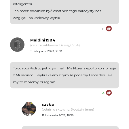
inteligentni....
Ten mecz powinien być ostatnim tego parodysty bez
względu na końcowy wynik
0
Maldini1984
(ostatnio aktywny: Dzisiaj, 05:54)
11 listopada 2023, 16:38
To co robi Pioli to jest kryminał!!! Ma Florenziego to kombinuje
z Musahiem... wykrakałem z tym że podamy Lecce tlen...ale
my to możemy przegrać
4
szyka
(ostatnio aktywny: 5 godzin temu)
11 listopada 2023, 16:39