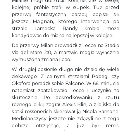
Milanie mógł dorzucić kolejne, ale w swojej
kolejnej próbie trafił w słupek. Tuż przed
przerwą fantastyczną paradą popisał się
jeszcze Maignan, którego interwencja po
strzale Lamecka Bandy śmiało może
kandydować do miana najlepszej w kolejce.
Do przerwy Milan prowadził z Lecce na Stadio
Via del Mare 2:0, a martwić mogła wyłącznie
wymuszona zmiana Leao.
W drugiej odsłonie długo nie działo się wiele
ciekawego. Z celnymi strzałami Pobegi czy
Okafora poradził sobie Falcone. W 66. minucie
natomiast zaatakowało Lecce i uczyniło to
skutecznie. Po dośrodkowaniu z rzutu
rożnego piłkę zagrał Alexis Blin, a z bliska do
siatki rossonerich skierował ją Nicola Sansone.
Mediolańczycy jeszcze nie zdążyli się z tego
dobrze otrząsnąć, a juz był remis.