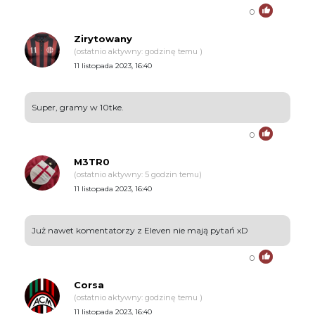
0
Zirytowany
(ostatnio aktywny: godzinę temu )
11 listopada 2023, 16:40
Super, gramy w 10tke.
0
M3TR0
(ostatnio aktywny: 5 godzin temu)
11 listopada 2023, 16:40
Już nawet komentatorzy z Eleven nie mają pytań xD
0
Corsa
(ostatnio aktywny: godzinę temu )
11 listopada 2023, 16:40