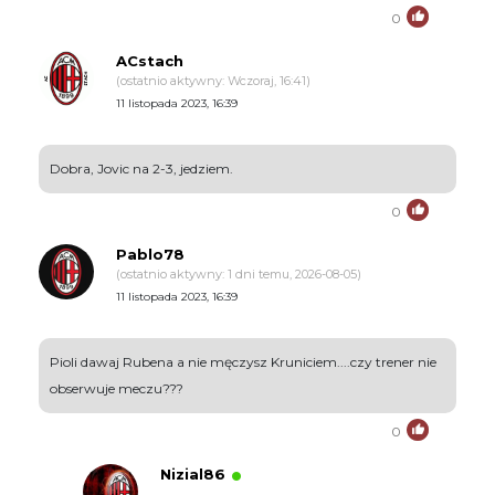
0
ACstach
(ostatnio aktywny: Wczoraj, 16:41)
11 listopada 2023, 16:39
Dobra, Jovic na 2-3, jedziem.
0
Pablo78
(ostatnio aktywny: 1 dni temu, 2026-08-05)
11 listopada 2023, 16:39
Pioli dawaj Rubena a nie męczysz Kruniciem....czy trener nie
obserwuje meczu???
0
Nizial86