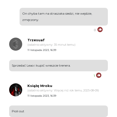
On chyba tam na straszaka siedzi, nie wejdzie,
zmęczony.
0
Trzesuaf
(ostatnio aktywny: 35 minut temu)
11 listopada 2023, 16:39
Sprzedać Leao i kupić wreszcie trenera.
1
Książę Mroku
(ostatnio aktywny: Więcej niż rok temu, 2025-08-09)
11 listopada 2023, 16:39
Pioli out