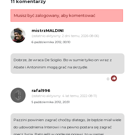
11 komentarzy
Musisz być zalogowany, aby komentować
mistrzMALDINI
(ostatnio aktywny: 2 dni temu, 2026-08-06)
6 października 2012, 00:10
Dobrze, że wraca De Sciglio. Bo w sumie tylko on wraz z
Abate i Antoninim mogą grać na skrzydle.
0
rafal996
(ostatnio aktywny: 4 lat temu, 2022-08-11)
5 października 2012, 20:31
Pazzini powinien zagrać choćby dlatego, że będzie miał wiele
do udowodnienia Interowi i na pewno postara się zagrać
mecz życia. Pato jeśli w ogóle się pojawi, to w samej