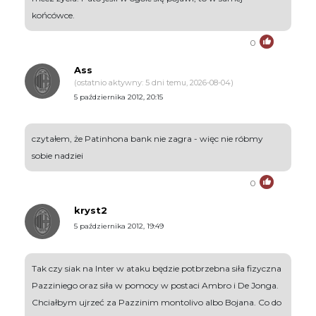
końcówce.
0
Ass
(ostatnio aktywny: 5 dni temu, 2026-08-04)
5 października 2012, 20:15
czytałem, że Patinhona bank nie zagra - więc nie róbmy
sobie nadziei
0
kryst2
5 października 2012, 19:49
Tak czy siak na Inter w ataku będzie potbrzebna siła fizyczna
Pazziniego oraz siła w pomocy w postaci Ambro i De Jonga.
Chciałbym ujrzeć za Pazzinim montolivo albo Bojana. Co do