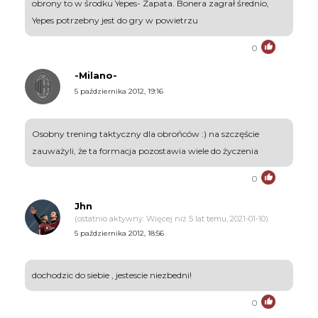
obrony to w środku Yepes- Zapata. Bonera zagrał średnio,
Yepes potrzebny jest do gry w powietrzu
0
-Milano-
5 października 2012, 19:16
Osobny trening taktyczny dla obrońców :) na szczęście
zauważyli, że ta formacja pozostawia wiele do życzenia
0
Jhn
(ostatnio aktywny: Więcej niż 5 lat temu, 2021-01-10)
5 października 2012, 18:56
dochodzic do siebie , jestescie niezbedni!
0