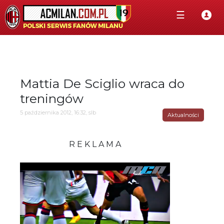
☰
Mattia De Sciglio wraca do
treningów
5 października 2012, 16:32, slb
Aktualności
R E K L A M A