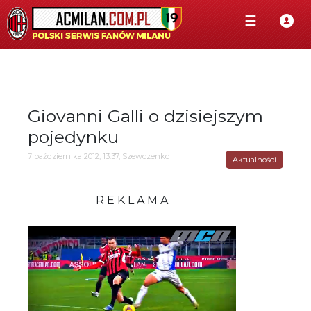
☰
Giovanni Galli o dzisiejszym
pojedynku
7 października 2012, 13:37, Szewczenko
Aktualności
R E K L A M A