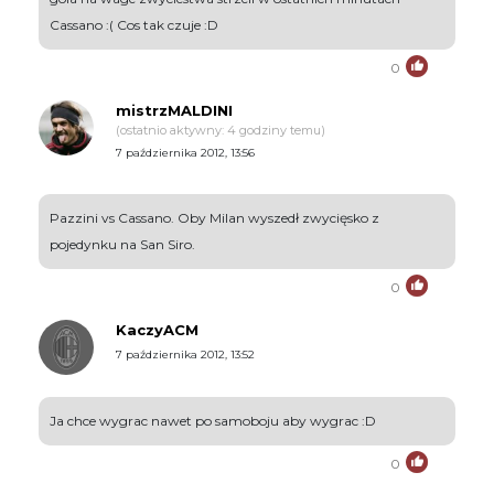
Cassano :( Cos tak czuje :D
0
mistrzMALDINI
(ostatnio aktywny: 4 godziny temu)
7 października 2012, 13:56
Pazzini vs Cassano. Oby Milan wyszedł zwycięsko z
pojedynku na San Siro.
0
KaczyACM
7 października 2012, 13:52
Ja chce wygrac nawet po samoboju aby wygrac :D
0