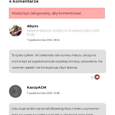
4 komentarze
Musisz być zalogowany, aby komentować
Abyss
(ostatnio aktywny: Więcej niż 10 miesięcy temu, 2025-
10-05)
7 października 2012, 18:54
To tylko cyferki. W zależności od wyniku meczu, drużyna
winna być przygotowana do szybkiej zmiany ustawienia. Na
razie ten aspekt nie funkcjonuje zbyt dobrze.
0
KaczyACM
7 października 2012, 14:38
Cos czuje ze dla nas strzeli Boateng ktos z Interu wyrowna i
gola na wage zwyciestwa strzeli w ostatnich minutach