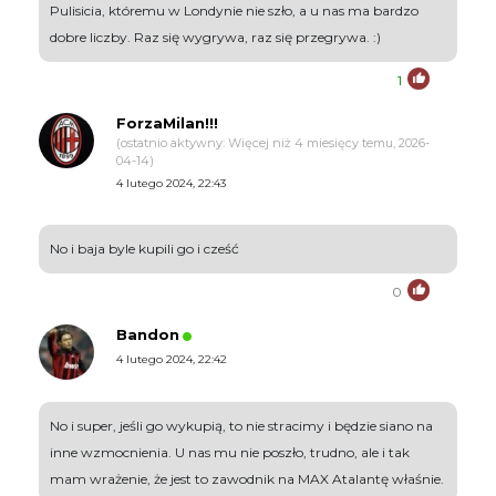
Pulisicia, któremu w Londynie nie szło, a u nas ma bardzo
dobre liczby. Raz się wygrywa, raz się przegrywa. :)
1
ForzaMilan!!!
(ostatnio aktywny: Więcej niż 4 miesięcy temu, 2026-
04-14)
4 lutego 2024, 22:43
No i baja byle kupili go i cześć
0
Bandon
4 lutego 2024, 22:42
No i super, jeśli go wykupią, to nie stracimy i będzie siano na
inne wzmocnienia. U nas mu nie poszło, trudno, ale i tak
mam wrażenie, że jest to zawodnik na MAX Atalantę właśnie.