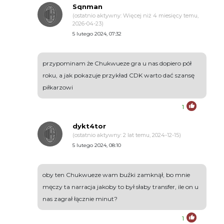
Sqnman
(ostatnio aktywny: Więcej niż 4 miesięcy temu,
2026-04-23)
5 lutego 2024, 07:32
przypominam że Chukwueze gra u nas dopiero pół
roku, a jak pokazuje przykład CDK warto dać szansę
piłkarzowi
1
dykt4tor
(ostatnio aktywny: 2 lat temu, 2024-12-15)
5 lutego 2024, 08:10
oby ten Chukwueze wam buźki zamknął, bo mnie
męczy ta narracja jakoby to był słaby transfer, ile on u
nas zagrał łącznie minut?
1