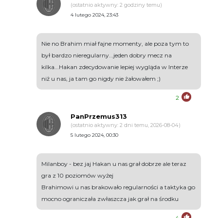
(ostatnio aktywny: 2 godziny temu)
4 lutego 2024, 23:43
Nie no Brahim miał fajne momenty, ale poza tym to
był bardzo nieregularny...jeden dobry mecz na
kilka...Hakan zdecydowanie lepiej wygląda w Interze
niż u nas, ja tam go nigdy nie żałowałem ;)
2
PanPrzemus313
(ostatnio aktywny: 2 dni temu, 2026-08-04)
5 lutego 2024, 00:30
Milanboy - bez jaj Hakan u nas grał dobrze ale teraz
gra z 10 poziomów wyżej
Brahimowi u nas brakowało regularności a taktyka go
mocno ograniczała zwłaszcza jak grał na środku
4