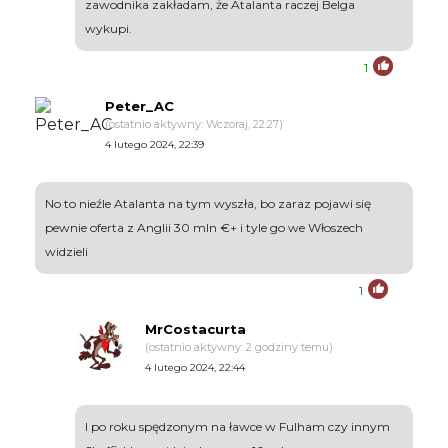
zawodnika zakładam, że Atalanta raczej Belga
wykupi.
1
Peter_AC
(ostatnio aktywny: Wczoraj, 22:27)
4 lutego 2024, 22:39
No to nieźle Atalanta na tym wyszła, bo zaraz pojawi się
pewnie oferta z Anglii 30 mln €+ i tyle go we Włoszech
widzieli
1
MrCostacurta
(ostatnio aktywny: 2 godziny temu)
4 lutego 2024, 22:44
I po roku spędzonym na ławce w Fulham czy innym