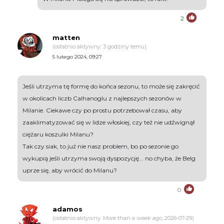
2
matten
(ostatnio aktywny: 3 godziny temu)
5 lutego 2024, 09:27
Jeśli utrzyma tę formę do końca sezonu, to może się zakręcić
w okolicach liczb Calhanoglu z najlepszych sezonów w
Milanie. Ciekawe czy po prostu potrzebował czasu, aby
zaaklimatyzować się w lidze włoskiej, czy też nie udźwignął
ciężaru koszulki Milanu?
Tak czy siak, to już nie nasz problem, bo po sezonie go
wykupią jeśli utrzyma swoją dyspozycję... no chyba, że Belg
uprze się, aby wrócić do Milanu?
0
adamos
(ostatnio aktywny: More than a week ago, 2026-07-29)