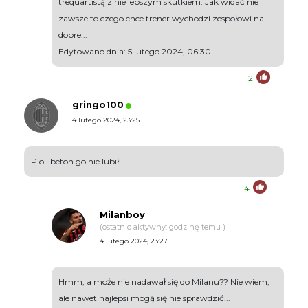
trequartistą z nie lepszym skutkiem. Jak widać nie
zawsze to czego chce trener wychodzi zespołowi na
dobre...
Edytowano dnia: 5 lutego 2024, 06:30
2
gringo100
4 lutego 2024, 23:25
Pioli beton go nie lubił
4
Milanboy
(ostatnio aktywny: godzinę temu )
4 lutego 2024, 23:27
Hmm, a może nie nadawał się do Milanu?? Nie wiem,
ale nawet najlepsi mogą się nie sprawdzić...