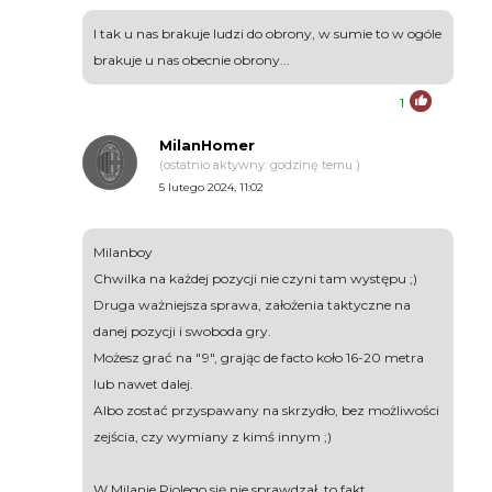
I tak u nas brakuje ludzi do obrony, w sumie to w ogóle
brakuje u nas obecnie obrony...
1
MilanHomer
(ostatnio aktywny: godzinę temu )
5 lutego 2024, 11:02
Milanboy
Chwilka na każdej pozycji nie czyni tam występu ;)
Druga ważniejsza sprawa, założenia taktyczne na
danej pozycji i swoboda gry.
Możesz grać na "9", grając de facto koło 16-20 metra
lub nawet dalej.
Albo zostać przyspawany na skrzydło, bez możliwości
zejścia, czy wymiany z kimś innym ;)
W Milanie Piolego się nie sprawdzał, to fakt.