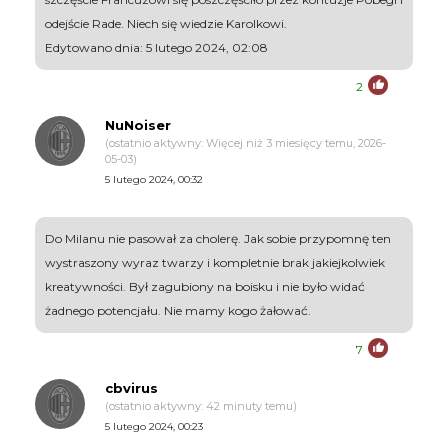
odejście Rade. Niech się wiedzie Karolkowi.
Edytowano dnia: 5 lutego 2024, 02:08
2
NuNoiser
(ostatnio aktywny: Więcej niż 3 miesięcy temu, 2026-
05-03)
5 lutego 2024, 00:32
Do Milanu nie pasował za cholerę. Jak sobie przypomnę ten
wystraszony wyraz twarzy i kompletnie brak jakiejkolwiek
kreatywności. Był zagubiony na boisku i nie było widać
żadnego potencjału. Nie mamy kogo żałować.
7
cbvirus
(ostatnio aktywny: 42 minuty temu)
5 lutego 2024, 00:23