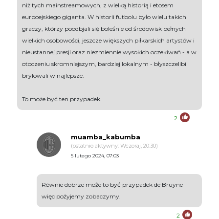
niż tych mainstreamowych, z wielką historią i etosem
eurpoejskiego giganta. W historii futbolu było wielu takich
graczy, którzy poodbjali się boleśnie od środowisk pełnych
wielkich osobowości, jeszcze większych piłkarskich artystów i
nieustannej presji oraz niezmiennie wysokich oczekiwań - a w
otoczeniu skromniejszym, bardziej lokalnym - błyszczelibi
brylowali w najlepsze.
To może być ten przypadek.
2
muamba_kabumba
(ostatnio aktywny: Wczoraj, 20:30)
5 lutego 2024, 07:03
Równie dobrze może to być przypadek de Bruyne
więc pożyjemy zobaczymy.
2