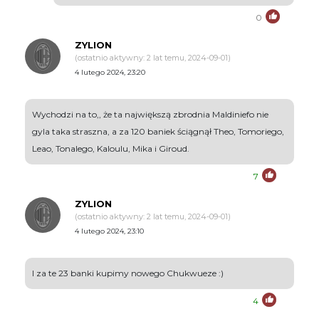
0
ZYLION
(ostatnio aktywny: 2 lat temu, 2024-09-01)
4 lutego 2024, 23:20
Wychodzi na to,, że ta największą zbrodnia Maldiniefo nie
gyla taka straszna, a za 120 baniek ściągnął Theo, Tomoriego,
Leao, Tonalego, Kaloulu, Mika i Giroud.
7
ZYLION
(ostatnio aktywny: 2 lat temu, 2024-09-01)
4 lutego 2024, 23:10
I za te 23 banki kupimy nowego Chukwueze :)
4