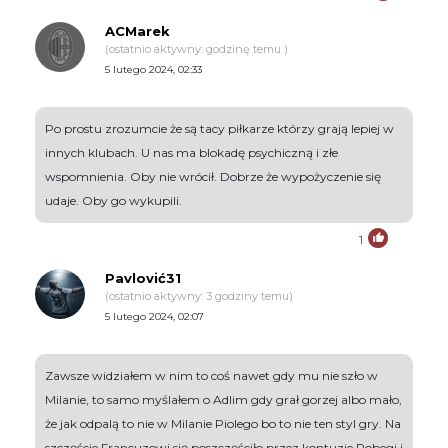
ACMarek
(ostatnio aktywny: godzinę temu )
5 lutego 2024, 02:33
Po prostu zrozumcie że są tacy piłkarze którzy grają lepiej w
innych klubach. U nas ma blokadę psychiczną i złe
wspomnienia. Oby nie wrócił. Dobrze że wypożyczenie się
udaje. Oby go wykupili.
1
Pavlović31
(ostatnio aktywny: 3 godziny temu)
5 lutego 2024, 02:07
Zawsze widziałem w nim to coś nawet gdy mu nie szło w
Milanie, to samo myślałem o Adlim gdy grał gorzej albo mało,
że jak odpalą to nie w Milanie Piolego bo to nie ten styl gry. Na
szczęście Francuzowi się poszczęściło przez kontuzje Pobegi i