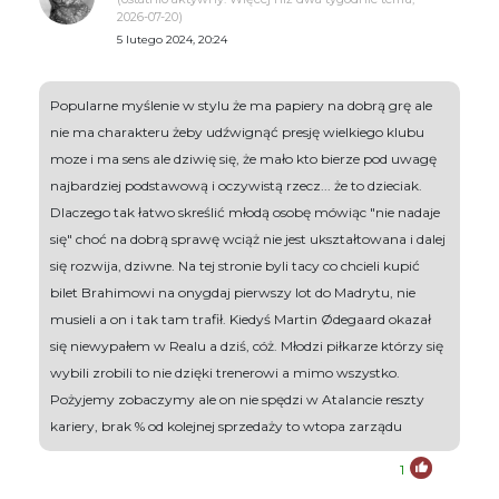
2026-07-20)
5 lutego 2024, 20:24
Popularne myślenie w stylu że ma papiery na dobrą grę ale
nie ma charakteru żeby udźwignąć presję wielkiego klubu
moze i ma sens ale dziwię się, że mało kto bierze pod uwagę
najbardziej podstawową i oczywistą rzecz... że to dzieciak.
Dlaczego tak łatwo skreślić młodą osobę mówiąc "nie nadaje
się" choć na dobrą sprawę wciąż nie jest ukształtowana i dalej
się rozwija, dziwne. Na tej stronie byli tacy co chcieli kupić
bilet Brahimowi na onygdaj pierwszy lot do Madrytu, nie
musieli a on i tak tam trafił. Kiedyś Martin Ødegaard okazał
się niewypałem w Realu a dziś, cóż. Młodzi piłkarze którzy się
wybili zrobili to nie dzięki trenerowi a mimo wszystko.
Pożyjemy zobaczymy ale on nie spędzi w Atalancie reszty
kariery, brak % od kolejnej sprzedaży to wtopa zarządu
1