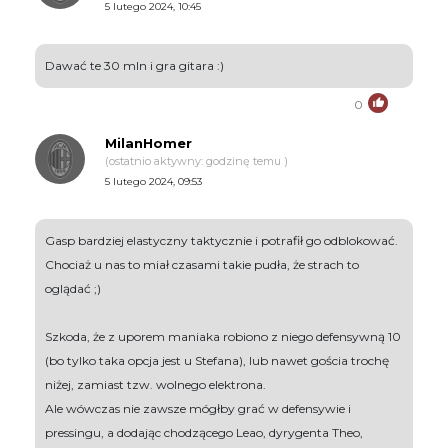
5 lutego 2024, 10:45
Dawać te 30 mln i gra gitara :)
0
MilanHomer
(ostatnio aktywny: godzinę temu )
5 lutego 2024, 09:53
Gasp bardziej elastyczny taktycznie i potrafił go odblokować.
Chociaż u nas to miał czasami takie pudła, że strach to
oglądać ;)
Szkoda, że z uporem maniaka robiono z niego defensywną 10
(bo tylko taka opcja jest u Stefana), lub nawet gościa trochę
niżej, zamiast tzw. wolnego elektrona.
Ale wówczas nie zawsze mógłby grać w defensywie i
pressingu, a dodając chodzącego Leao, dyrygenta Theo,