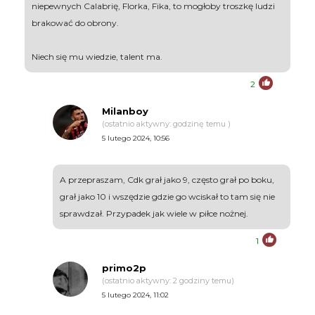
niepewnych Calabrię, Florka, Fika, to mogłoby troszkę ludzi
brakować do obrony.
Niech się mu wiedzie, talent ma.
2
Milanboy
(ostatnio aktywny: godzinę temu )
5 lutego 2024, 10:56
A przepraszam, Cdk grał jako 9, często grał po boku,
grał jako 10 i wszędzie gdzie go wciskał to tam się nie
sprawdzał. Przypadek jak wiele w piłce nożnej.
1
primo2p
(ostatnio aktywny: 2 godziny temu)
5 lutego 2024, 11:02