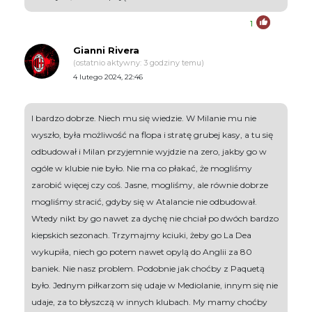
1
Gianni Rivera
(ostatnio aktywny: 3 godziny temu)
4 lutego 2024, 22:46
I bardzo dobrze. Niech mu się wiedzie. W Milanie mu nie
wyszło, była możliwość na flopa i stratę grubej kasy, a tu się
odbudował i Milan przyjemnie wyjdzie na zero, jakby go w
ogóle w klubie nie było. Nie ma co płakać, że mogliśmy
zarobić więcej czy coś. Jasne, mogliśmy, ale równie dobrze
mogliśmy stracić, gdyby się w Atalancie nie odbudował.
Wtedy nikt by go nawet za dychę nie chciał po dwóch bardzo
kiepskich sezonach. Trzymajmy kciuki, żeby go La Dea
wykupiła, niech go potem nawet opylą do Anglii za 80
baniek. Nie nasz problem. Podobnie jak choćby z Paquetą
było. Jednym piłkarzom się udaje w Mediolanie, innym się nie
udaje, za to błyszczą w innych klubach. My mamy choćby