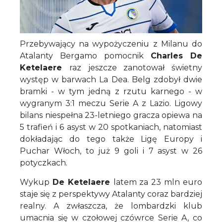
Przebywający na wypożyczeniu z Milanu do
Atalanty Bergamo pomocnik
Charles De
Ketelaere
raz jeszcze zanotował świetny
występ w barwach La Dea. Belg zdobył dwie
bramki - w tym jedną z rzutu karnego - w
wygranym 3:1 meczu Serie A z Lazio. Ligowy
bilans niespełna 23-letniego gracza opiewa na
5 trafień i 6 asyst w 20 spotkaniach, natomiast
dokładając do tego także Ligę Europy i
Puchar Włoch, to już 9 goli i 7 asyst w 26
potyczkach.
Wykup
De Ketelaere
latem za 23 mln euro
staje się z perspektywy Atalanty coraz bardziej
realny. A zwłaszcza, że lombardzki klub
umacnia się w czołowej czówrce Serie A, co