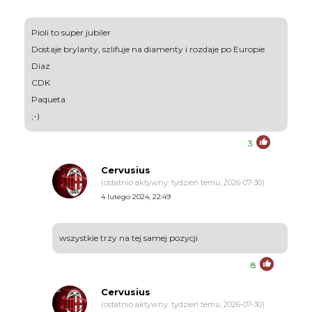
Pioli to super jubiler
Dostaje brylanty, szlifuje na diamenty i rozdaje po Europie
Diaz
CDK
Paqueta
;-)
3
Cervusius
(ostatnio aktywny: tydzień temu, 2026-07-30)
4 lutego 2024, 22:49
wszystkie trzy na tej samej pozycji
8
Cervusius
(ostatnio aktywny: tydzień temu, 2026-07-30)