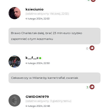
ksieciunio
(ostatnio aktywny: Wczoraj, 22:02)
4 lutego 2024, 22:53
Brawo Charles tak dalej, brać 23 mln euro i szybko
zapomnieć o tym koszmarku
0
k__f__c
4 lutego 2024, 22:50
Ciekawe czy w Milanie by karne trafiał, cwaniak
3
GWIDON1979
(ostatnio aktywny: 3 godziny temu)
4 lutego 2024, 22:48