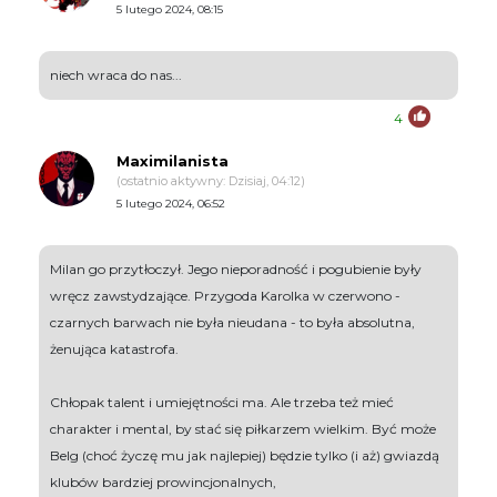
5 lutego 2024, 08:15
niech wraca do nas...
4
Maximilanista
(ostatnio aktywny: Dzisiaj, 04:12)
5 lutego 2024, 06:52
Milan go przytłoczył. Jego nieporadność i pogubienie były
wręcz zawstydzające. Przygoda Karolka w czerwono -
czarnych barwach nie była nieudana - to była absolutna,
żenująca katastrofa.
Chłopak talent i umiejętności ma. Ale trzeba też mieć
charakter i mental, by stać się piłkarzem wielkim. Być może
Belg (choć życzę mu jak najlepiej) będzie tylko (i aż) gwiazdą
klubów bardziej prowincjonalnych,