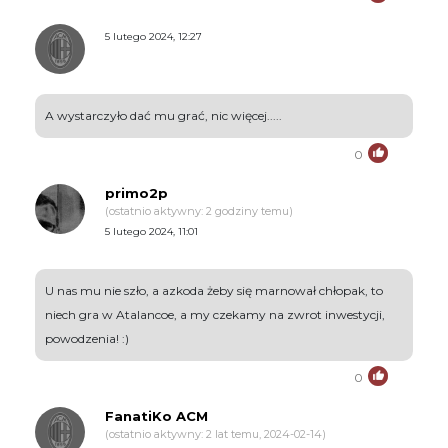
5 lutego 2024, 12:27
A wystarczyło dać mu grać, nic więcej.....
0
primo2p
(ostatnio aktywny: 2 godziny temu)
5 lutego 2024, 11:01
U nas mu nie szło, a azkoda żeby się marnował chłopak, to
niech gra w Atalancoe, a my czekamy na zwrot inwestycji,
powodzenia! :)
0
FanatiKo ACM
(ostatnio aktywny: 2 lat temu, 2024-02-14)