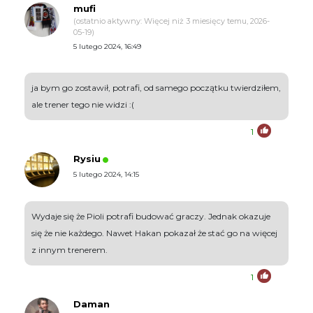
mufi
(ostatnio aktywny: Więcej niż 3 miesięcy temu, 2026-
05-19)
5 lutego 2024, 16:49
ja bym go zostawił, potrafi, od samego początku twierdziłem,
ale trener tego nie widzi :(
1
Rysiu
5 lutego 2024, 14:15
Wydaje się że Pioli potrafi budować graczy. Jednak okazuje
się że nie każdego. Nawet Hakan pokazał że stać go na więcej
z innym trenerem.
1
Daman