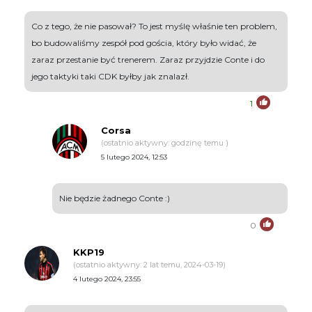
Co z tego, że nie pasował? To jest myślę właśnie ten problem,
bo budowaliśmy zespół pod gościa, który było widać, że
zaraz przestanie być trenerem. Zaraz przyjdzie Conte i do
jego taktyki taki CDK byłby jak znalazł.
1
Corsa
(ostatnio aktywny: godzinę temu )
5 lutego 2024, 12:53
Nie będzie żadnego Conte :)
0
KKP19
(ostatnio aktywny: 2 lat temu, 2024-03-19)
4 lutego 2024, 23:55