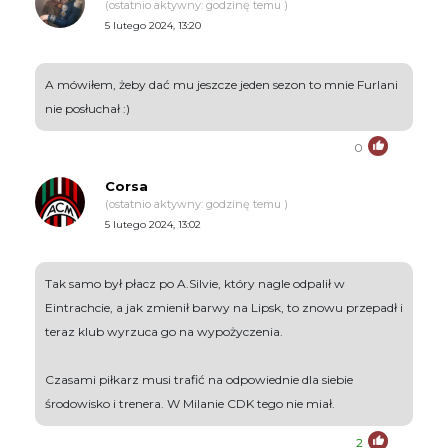
(ostatnio aktywny: godzinę temu )
5 lutego 2024, 13:20
A mówiłem, żeby dać mu jeszcze jeden sezon to mnie Furlani
nie posłuchał :)
0
Corsa
(ostatnio aktywny: godzinę temu )
5 lutego 2024, 13:02
Tak samo był płacz po A.Silvie, który nagle odpalił w
Eintrachcie, a jak zmienił barwy na Lipsk, to znowu przepadł i
teraz klub wyrzuca go na wypożyczenia.
Czasami piłkarz musi trafić na odpowiednie dla siebie
środowisko i trenera. W Milanie CDK tego nie miał.
2