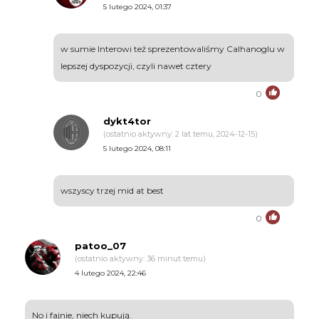
5 lutego 2024, 01:37
w sumie Interowi też sprezentowaliśmy Calhanoglu w
lepszej dyspozycji, czyli nawet cztery
0
dykt4tor
(ostatnio aktywny: 2 lat temu, 2024-12-15)
5 lutego 2024, 08:11
wszyscy trzej mid at best
0
patoo_07
(ostatnio aktywny: 36 minut temu)
4 lutego 2024, 22:46
No i fajnie, niech kupują.