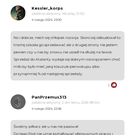
Kessler_korps
(ostatnio aktywny: Wczoraj, 21:32)
4 lutego 2024, 23:00
No i dobrze, niech się chłopak rozwija. Skoro się odbudował to
trochę szkoda go sprzedawać ale z drugiej strony nie jestem
pewien czy u nas by znowu nie usiadł na dłużej na ławce.
Sprzedaż do Atalanty wydaje się dobrym rozwiązaniem choć
miło by było mieć jaką klauzule pierwokupu albo
przynajmniej % od następnej sprzedaży.
1
PanPrzemus313
(ostatnio aktywny: 2 dni temu, 2026-08-04)
4 lutego 2024, 22:56
Świetny piłkarz ale u nas nie pasował
Do tego Pioli nie umie kształtować ofensywnych graczy i