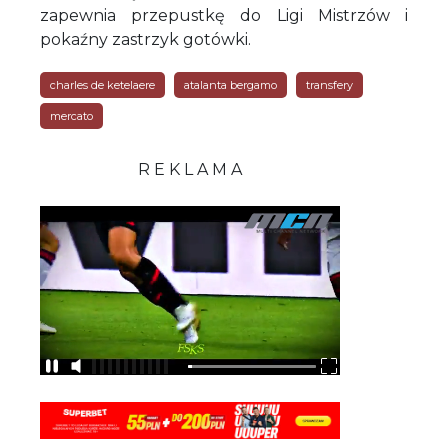
zapewnia przepustkę do Ligi Mistrzów i
pokaźny zastrzyk gotówki.
charles de ketelaere
atalanta bergamo
transfery
mercato
R E K L A M A