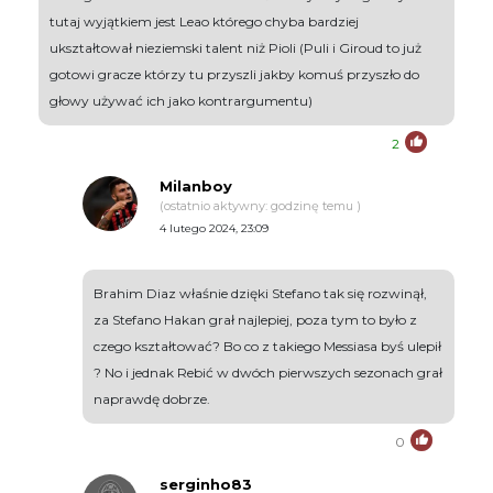
tutaj wyjątkiem jest Leao którego chyba bardziej
ukształtował nieziemski talent niż Pioli (Puli i Giroud to już
gotowi gracze którzy tu przyszli jakby komuś przyszło do
głowy używać ich jako kontrargumentu)
2
Milanboy
(ostatnio aktywny: godzinę temu )
4 lutego 2024, 23:09
Brahim Diaz właśnie dzięki Stefano tak się rozwinął,
za Stefano Hakan grał najlepiej, poza tym to było z
czego kształtować? Bo co z takiego Messiasa byś ulepił
? No i jednak Rebić w dwóch pierwszych sezonach grał
naprawdę dobrze.
0
serginho83