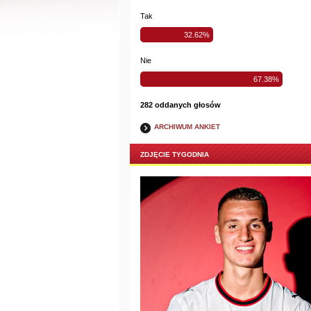
Tak
32.62%
Nie
67.38%
282 oddanych głosów
ARCHIWUM ANKIET
ZDJĘCIE TYGODNIA