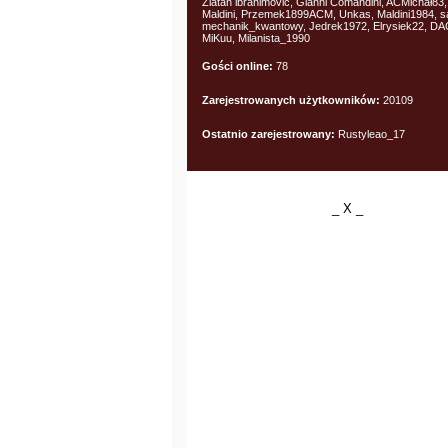
Zlatan ibrahimović, Gianni Comandini, ACMichał83,
Maldini, Przemek1899ACM, Unkas, Maldini1984, 
mechanik_kwantowy, Jedrek1972, Elrysiek22, D
MiKuu, Milanista_1990
Gości online:
78
Zarejestrowanych użytkowników:
20109
Ostatnio zarejestrowany:
Rustyleao_17
_ X _