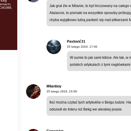
 King
sarnacm,
Jak grał źle w Milanie, to był linczowany na całego
ACM1988,
Atalancie, to pismaki na wszystkie sposoby próbują 
chyba wyjątkowo lubią pastwić się nad piłkarzami 
Pavlović31
25 lutego 2024, 17:00
W sumie to jak sami kibice. Ale tak, 
polskich artykułach z tymi nagłówkami z
Milanboy
25 lutego 2024, 15:09
Ileż można czytać tych artykułów o Belgu ludzie. H
odszedł do Interu niż Bekg we włoskiej prasie.