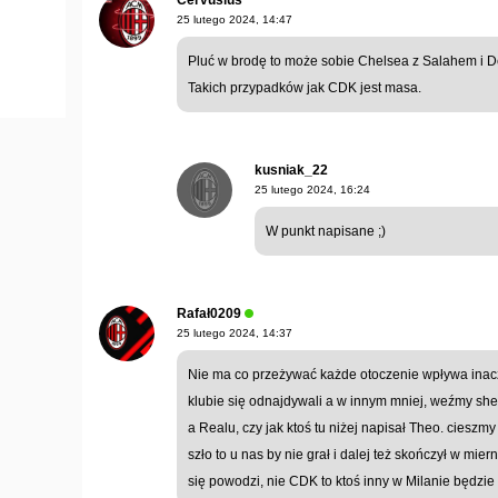
Cervusius
25 lutego 2024, 14:47
Pluć w brodę to może sobie Chelsea z Salahem i De 
Takich przypadków jak CDK jest masa.
kusniak_22
25 lutego 2024, 16:24
W punkt napisane ;)
Rafał0209
25 lutego 2024, 14:37
Nie ma co przeżywać każde otoczenie wpływa inacz
klubie się odnajdywali a w innym mniej, weźmy sh
a Realu, czy jak ktoś tu niżej napisał Theo. cieszmy
szło to u nas by nie grał i dalej też skończył w mie
się powodzi, nie CDK to ktoś inny w Milanie będzie 