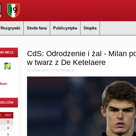
Rozgrywki
Strefa fana
Publicystyka
Stopka
CdS: Odrodzenie i żal - Milan p
NI MECZ
w twarz z De Ketelaere
25 lutego 2024, 13:46, Redakcja
dium
RZELCÓW
i
PKT
0
0
0