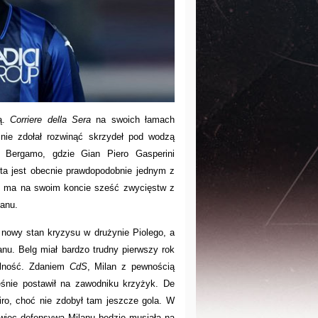
tą.
Corriere della Sera
na swoich łamach
nie zdołał rozwinąć skrzydeł pod wodzą
o Bergamo, gdzie Gian Piero Gasperini
lanta jest obecnie prawdopodobnie jednym z
ż ma na swoim koncie sześć zwycięstw z
lanu.
 nowy stan kryzysu w drużynie Piolego, a
nu. Belg miał bardzo trudny pierwszy rok
alność. Zdaniem
CdS
, Milan z pewnością
eśnie postawił na zawodniku krzyżyk. De
iro, choć nie zdobył tam jeszcze gola. W
 więc defensywa Milanu będzie musiała na