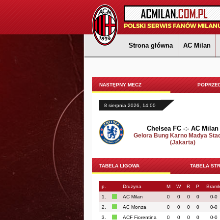
Strona główna
AC Milan
NASTĘPNY MECZ
POPRZED
8 sierpnia 2026, 14:00
Chelsea FC
-:-
AC Milan
Gelora Bung Karno Madya Sta
(Jakarta)
TABELA LIGOWA
TABELA ST
p.
Drużyna
M
W
R
P
Bramk
1.
AC Milan
0
0
0
0
0-0
2.
AC Monza
0
0
0
0
0-0
3.
ACF Fiorentina
0
0
0
0
0-0