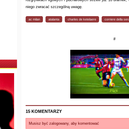
niego zwracać szczególną uwagę.
ac milan
atalanta
charles de ketelaere
corriere della ser
#
15 KOMENTARZY
Musisz być zalogowany, aby komentować