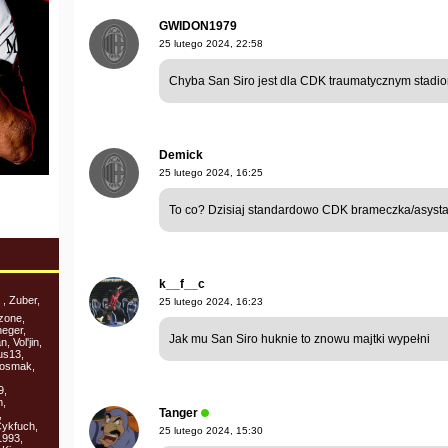
GWIDON1979
25 lutego 2024, 22:58
Chyba San Siro jest dla CDK traumatycznym stadi
Demick
25 lutego 2024, 16:25
To co? Dzisiaj standardowo CDK brameczka/asysta
k__f__c
, Zuber,
25 lutego 2024, 16:23
zone,
neger,
Jak mu San Siro huknie to znowu majtki wypełni
 Vol'jin,
us13,
Posmak,
9,
m,
Tanger
,
Cykfuch,
25 lutego 2024, 15:30
1993,