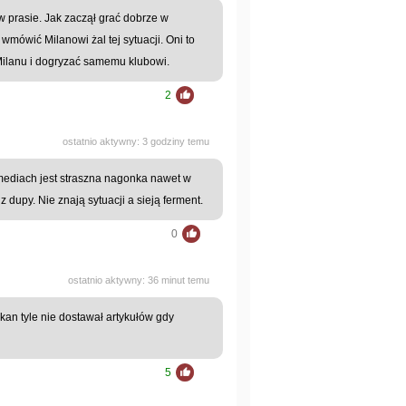
 w prasie. Jak zaczął grać dobrze w
wmówić Milanowi żal tej sytuacji. Oni to
Milanu i dogryzać samemu klubowi.
2
ostatnio aktywny: 3 godziny temu
w mediach jest straszna nagonka nawet w
 dupy. Nie znają sytuacji a sieją ferment.
0
ostatnio aktywny: 36 minut temu
akan tyle nie dostawał artykułów gdy
5