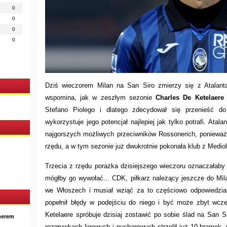
0
0
0
0
Dziś wieczorem Milan na San Siro zmierzy się z Atalan
wspomina, jak w zeszłym sezonie
Charles De Ketelaere
Stefano Piolego i dlatego zdecydował się przenieść d
wykorzystuje jego potencjał najlepiej jak tylko potrafi. Ata
najgorszych możliwych przeciwników Rossonerich, poniewa
rzędu, a w tym sezonie już dwukrotnie pokonała klub z Medio
Trzecia z rzędu porażka dzisiejszego wieczoru oznaczałaby
mógłby go wywołać... CDK, piłkarz należący jeszcze do Mila
we Włoszech i musiał wziąć za to częściowo odpowiedzi
popełnił błędy w podejściu do niego i być może zbyt wcz
Ketelaere spróbuje dzisiaj zostawić po sobie ślad na San S
nerem
rozgrywkach ligowych i pucharowych strzelił już 10 bramek,