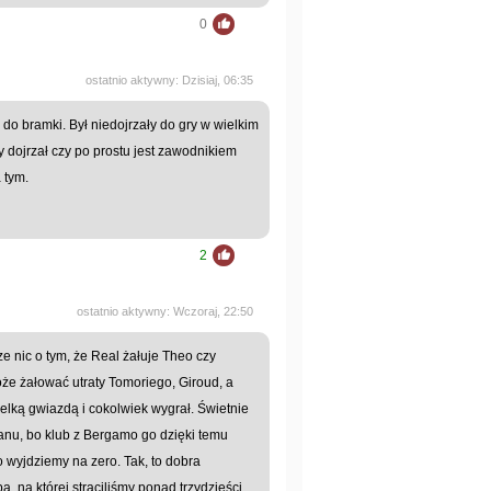
0
ostatnio aktywny: Dzisiaj, 06:35
 do bramki. Był niedojrzały do gry w wielkim
zy dojrzał czy po prostu jest zawodnikiem
 tym.
2
ostatnio aktywny: Wczoraj, 22:50
e nic o tym, że Real żałuje Theo czy
e żałować utraty Tomoriego, Giroud, a
wielką gwiazdą i cokolwiek wygrał. Świetnie
lanu, bo klub z Bergamo go dzięki temu
ko wyjdziemy na zero. Tak, to dobra
 na której straciliśmy ponad trzydzieści