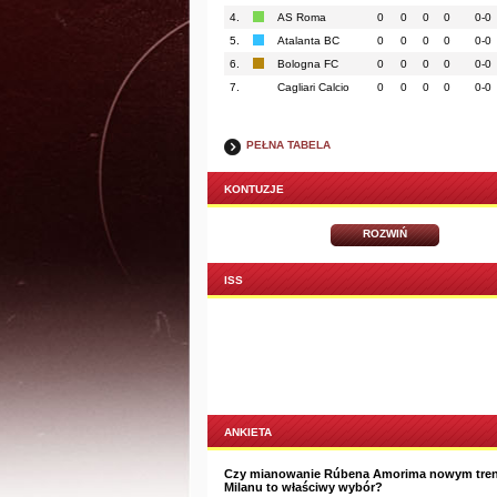
4.
AS Roma
0
0
0
0
0-0
5.
Atalanta BC
0
0
0
0
0-0
6.
Bologna FC
0
0
0
0
0-0
7.
Cagliari Calcio
0
0
0
0
0-0
PEŁNA TABELA
KONTUZJE
ROZWIŃ
ISS
ANKIETA
Czy mianowanie Rúbena Amorima nowym tre
Milanu to właściwy wybór?