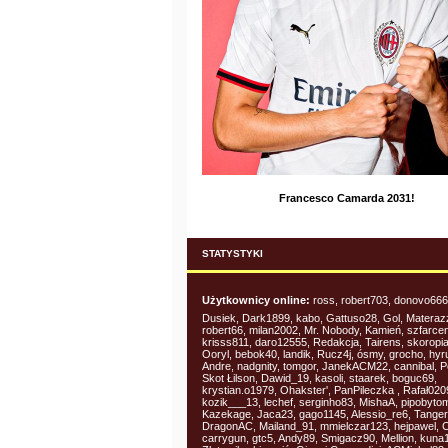
Francesco Camarda 2031!
STATYSTYKI
Użytkownicy online:
ross, robert703, donovo666 
Dusiek, Dark1899, kabo, Gattuso28, Gol, Materaz
robert66, milan2002, Mr. Nobody, Kamień, szfarce
krisss811, daro12555, Redakcja, Tairens, skoropian,
Ooryl, bebok40, landik, Rucz4j, ósmy, grocho, hyr
Andre, nadgnity, tomgor, JanekACM22, cannibal, 
Skot Łilson, Dawid_19, kasoli, staarek, boguc69,
krystian.o1979, Ohakster', PanPileczka , Rafał020
kozik___13, lechef, serginho83, MishaA, pipobyto
Kazekage, Jaca23, gago1145, Alessio_re6, Tanger
DragonAC, Mailand_91, mmielczar123, hejpawel, 
carrygun, gtc5, Andy89, Smigacz90, Mellion, kuna