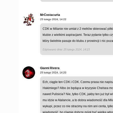
MrCostacurta
25 lutego 2024, 14:22
CDK w Milanie nie umiał z 2 metrów skierować piłki
klubie z wielkimi aspiracjami. Teraz pytanie tylko c
który świetnie pasuje do klubu z prowincji i nic poza
Edytowano dnia: 25 lutego 2024, 14:23
Gianni Rivera
25 lutego 2024, 14:20
Ech, ciągle ten CDK i CDK. Czemu prasa nie napisz
Hakimiego? Albo że będąca w kryzysie Chelsea moż
nawet Pulisicia? Nie, tylko CDK, jakby ten już był 
mu idzie w Atalancie, a to dobra wiadomość dla Mi
wykupi, przez co nie stracimy na nim ani centa, tyl
wiadomość, bo równie dobrze mógł być wielką wtopą,