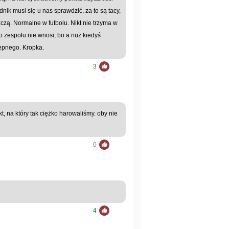
nik musi się u nas sprawdzić, za to są tacy,
zczą. Normalne w futbolu. Nikt nie trzyma w
do zespołu nie wnosi, bo a nuż kiedyś
tępnego. Kropka.
3
, na który tak ciężko harowaliśmy. oby nie
0
4