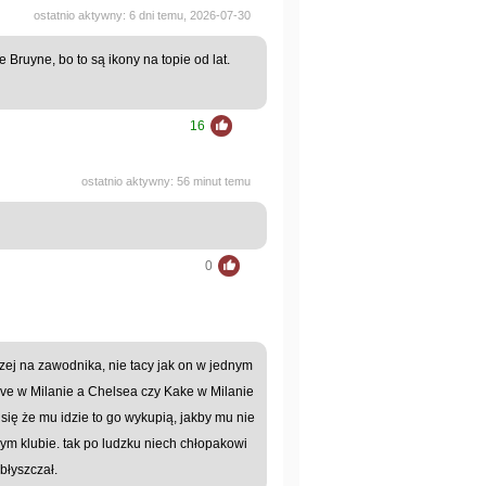
ostatnio aktywny: 6 dni temu, 2026-07-30
Bruyne, bo to są ikony na topie od lat.
16
ostatnio aktywny: 56 minut temu
0
ej na zawodnika, nie tacy jak on w jednym
eve w Milanie a Chelsea czy Kake w Milanie
 się że mu idzie to go wykupią, jakby mu nie
rnym klubie. tak po ludzku niech chłopakowi
błyszczał.