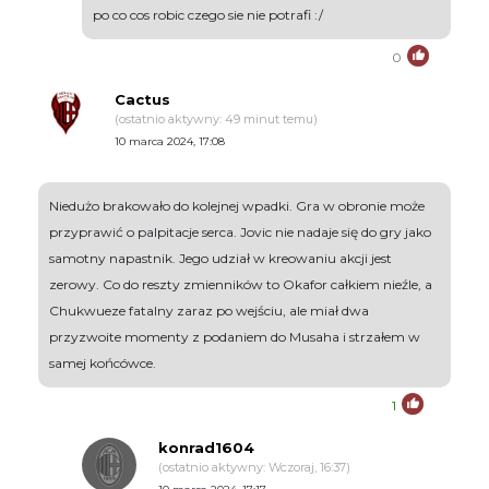
po co cos robic czego sie nie potrafi :/
0
Cactus
(ostatnio aktywny: 49 minut temu)
10 marca 2024, 17:08
Niedużo brakowało do kolejnej wpadki. Gra w obronie może
przyprawić o palpitacje serca. Jovic nie nadaje się do gry jako
samotny napastnik. Jego udział w kreowaniu akcji jest
zerowy. Co do reszty zmienników to Okafor całkiem nieźle, a
Chukwueze fatalny zaraz po wejściu, ale miał dwa
przyzwoite momenty z podaniem do Musaha i strzałem w
samej końcówce.
1
konrad1604
(ostatnio aktywny: Wczoraj, 16:37)