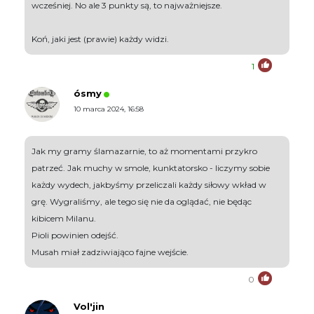
wcześniej. No ale 3 punkty są, to najważniejsze.
Koń, jaki jest (prawie) każdy widzi.
1
ósmy
10 marca 2024, 16:58
Jak my gramy ślamazarnie, to aż momentami przykro
patrzeć. Jak muchy w smole, kunktatorsko - liczymy sobie
każdy wydech, jakbyśmy przeliczali każdy siłowy wkład w
grę. Wygraliśmy, ale tego się nie da oglądać, nie będąc
kibicem Milanu.
Pioli powinien odejść.
Musah miał zadziwiająco fajne wejście.
0
Vol'jin