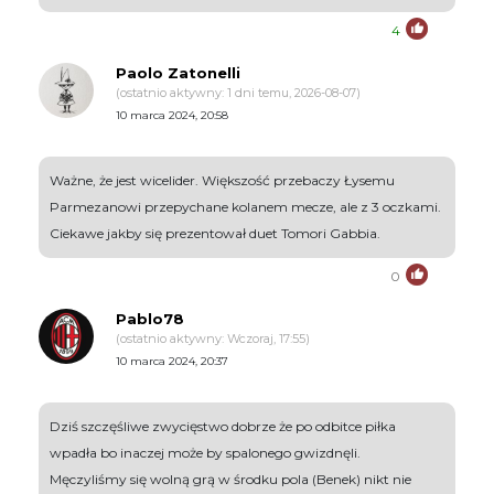
4
Paolo Zatonelli
(ostatnio aktywny: 1 dni temu, 2026-08-07)
10 marca 2024, 20:58
Ważne, że jest wicelider. Większość przebaczy Łysemu
Parmezanowi przepychane kolanem mecze, ale z 3 oczkami.
Ciekawe jakby się prezentował duet Tomori Gabbia.
0
Pablo78
(ostatnio aktywny: Wczoraj, 17:55)
10 marca 2024, 20:37
Dziś szczęśliwe zwycięstwo dobrze że po odbitce piłka
wpadła bo inaczej może by spalonego gwizdnęli.
Męczyliśmy się wolną grą w środku pola (Benek) nikt nie