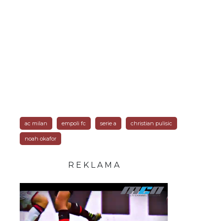
ac milan
empoli fc
serie a
christian pulisic
noah okafor
R E K L A M A