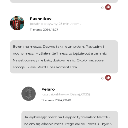
0
Fushnikov
(ostatnio aktywny: 28 minut temu)
11 marca 2024, 19:27
Byłem na meczu. Dawno tak nie zmokłem. Paskudny i
nudny mecz. Myślałem że 1 mecz to będzie coś a tam nic.
Nawet oprawy nie było, dosłownie nic. Około meczowe
emocje 1 klasa. Reszta bez komentarza.
0
Felaro
(ostatnio aktywny: Dzisiaj, 00:25)
12 marca 2024, 00:40
Ja wybierając mecz na 1 wypad typowałem Napoli -
bałem się właśnie meczu tego kalibru meczu - byle 3