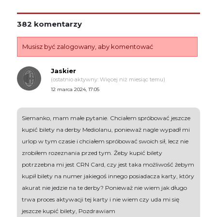
382 komentarzy
Musisz być zalogowany, aby komentować
Jaskier
(ostatnio aktywny: Więcej niż miesiąc temu)
12 marca 2024, 17:05
Siemanko, mam małe pytanie. Chciałem spróbować jeszcze
kupić bilety na derby Mediolanu, ponieważ nagle wypadł mi
urlop w tym czasie i chciałem spróbować swoich sił, lecz nie
zrobiłem rozeznania przed tym. Żeby kupić bilety
potrzzebna mi jest CRN Card, czy jest taka możliwość żebym
kupił bilety na numer jakiegoś innego posiadacza karty, który
akurat nie jedzie na te derby? Ponieważ nie wiem jak długo
trwa proces aktywacji tej karty i nie wiem czy uda mi się
jeszcze kupić bilety, Pozdrawiam