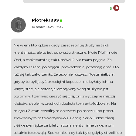
6
Piotrek1899
10 marca 2024, 17:08
Nie wiem kto, gdzie i kiedy zaszczepił tej drużynie taką
mentalność, ale to jest po prostu straszne. Może Pioli, może
Osti, a może sami się tak umówili? Nie mam pojęcia. Za
każdym razem, po objęciu prowadzenia, przestają grać. I to
już się tak zakorzeniło, że tego nie ruszysz. Rozumiałbym,
gdyby to byli jacyś przeciętni kopacze i nie byłoby ich na
więcej stać, ale potencjał ofensywny w tej drużynie jest
ogromny. I zamiast cieszyć się grą, oni zwyczajnie męczą
kibiców, siebie i wszystkich dookoła tym antyfutbolem. Na
miejscu Zlatan zszedłbym do szatni po meczu i po prostu
zrównałbym to towarzystwo z ziemią. Serio, ludzie płacą
ciężkie pieniądze za bilety, abonamenty i inne takie, a oni
totalnie to olewają. Spoko, niech by tak było, gdyby strzelili do