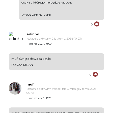
oczka z którego nie będzie radochy
Wrócę tam na bank
0
edinho
(ostatnio aktywny: 2 lat temu, 2024-10-03)
11 marca 2024, 19:09
mufi Święte słowa tak było
FORZA MILAN
0
mufi
(ostatnio aktywny: Więcej niż 3 miesięcy temu, 2026-
05-19)
11 marca 2024, 18:24
ja malkontentów zapraszam na spotkania ligowe z przełomu