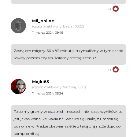
0
Mil_online
(ostatnio aktywny: Dzisiaj, 00:22)
11 marca 2024, 09:46
Zasnąłem między 66 a 82 minutą, trzymaliśmy w tym czasie
równy poziom czy spuściliśmy trochę z tonu?
0
Majki85
(ostatnio aktywny: Wczoraj, 16:37)
11 marca 2024, 06:24
To co my gramy w ostatnich meczach, nie licząc wyników, to
jest jakaś kpina. Ze Slavia na San Siro się udało, z Empoli się
udalo, ale w Pradze obawiam się że z taką grą może dojsc do
kompromitacji.