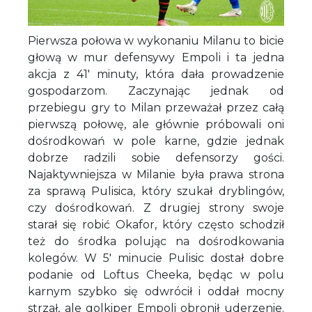
Pierwsza połowa w wykonaniu Milanu to bicie
głową w mur defensywy Empoli i ta jedna
akcja z 41' minuty, która dała prowadzenie
gospodarzom. Zaczynając jednak od
przebiegu gry to Milan przeważał przez całą
pierwszą połowę, ale głównie próbowali oni
dośrodkowań w pole karne, gdzie jednak
dobrze radzili sobie defensorzy gości.
Najaktywniejsza w Milanie była prawa strona
za sprawą Pulisica, który szukał dryblingów,
czy dośrodkowań. Z drugiej strony swoje
starał się robić Okafor, który często schodził
też do środka polując na dośrodkowania
kolegów. W 5' minucie Pulisic dostał dobre
podanie od Loftus Cheeka, będąc w polu
karnym szybko się odwrócił i oddał mocny
strzał, ale golkiper Empoli obronił uderzenie.