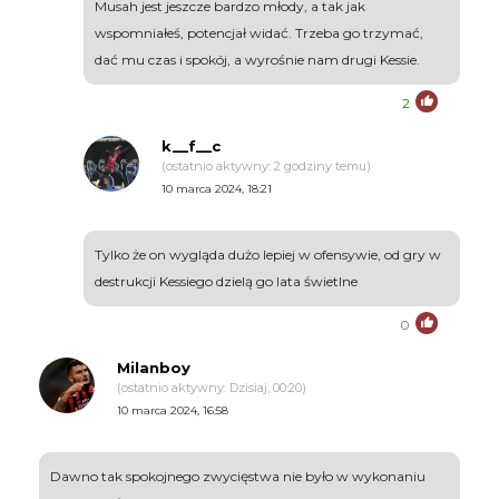
Musah jest jeszcze bardzo młody, a tak jak
wspomniałeś, potencjał widać. Trzeba go trzymać,
dać mu czas i spokój, a wyrośnie nam drugi Kessie.
2
k__f__c
(ostatnio aktywny: 2 godziny temu)
10 marca 2024, 18:21
Tylko że on wygląda dużo lepiej w ofensywie, od gry w
destrukcji Kessiego dzielą go lata świetlne
0
Milanboy
(ostatnio aktywny: Dzisiaj, 00:20)
10 marca 2024, 16:58
Dawno tak spokojnego zwycięstwa nie było w wykonaniu