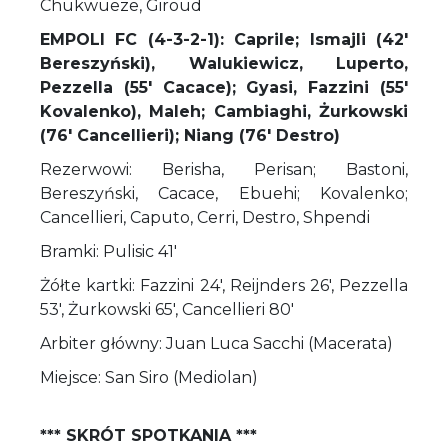
Chukwueze, Giroud
EMPOLI FC (4-3-2-1): Caprile; Ismajli (42'
Bereszyński), Walukiewicz, Luperto,
Pezzella (55' Cacace); Gyasi, Fazzini (55'
Kovalenko), Maleh; Cambiaghi, Żurkowski
(76' Cancellieri); Niang (76' Destro)
Rezerwowi: Berisha, Perisan; Bastoni,
Bereszyński, Cacace, Ebuehi; Kovalenko;
Cancellieri, Caputo, Cerri, Destro, Shpendi
Bramki: Pulisic 41'
Żółte kartki: Fazzini 24', Reijnders 26', Pezzella
53', Żurkowski 65', Cancellieri 80'
Arbiter główny: Juan Luca Sacchi (Macerata)
Miejsce: San Siro (Mediolan)
*** SKRÓT SPOTKANIA ***