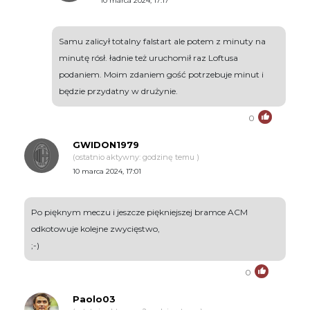
10 marca 2024, 17:17
Samu zalicył totalny falstart ale potem z minuty na
minutę rósł. ładnie też uruchomił raz Loftusa
podaniem. Moim zdaniem gość potrzebuje minut i
będzie przydatny w drużynie.
0
GWIDON1979
(ostatnio aktywny: godzinę temu )
10 marca 2024, 17:01
Po pięknym meczu i jeszcze piękniejszej bramce ACM
odkotowuje kolejne zwycięstwo,
;-)
0
Paolo03