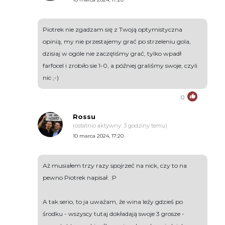
Piotrek nie zgadzam się z Twoją optymistyczna
opinią, my nie przestajemy grać po strzeleniu gola,
dzisiaj w ogóle nie zaczęliśmy grać, tylko wpadł
farfocel i zrobiło sie 1-0, a później graliśmy swoje, czyli
nic ;-)
0
Rossu
(ostatnio aktywny: 3 godziny temu)
10 marca 2024, 17:20
Aż musiałem trzy razy spojrzeć na nick, czy to na
pewno Piotrek napisał. :P
A tak serio, to ja uważam, że wina leży gdzieś po
środku - wszyscy tutaj dokładają swoje 3 grosze -