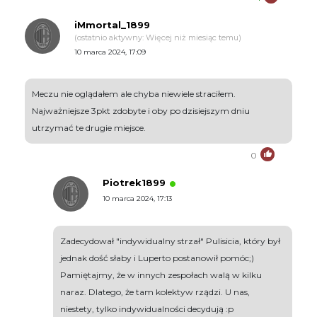
iMmortal_1899
(ostatnio aktywny: Więcej niż miesiąc temu)
10 marca 2024, 17:09
Meczu nie oglądałem ale chyba niewiele straciłem.
Najważniejsze 3pkt zdobyte i oby po dzisiejszym dniu
utrzymać te drugie miejsce.
0
Piotrek1899
10 marca 2024, 17:13
Zadecydował "indywidualny strzał" Pulisicia, który był
jednak dość słaby i Luperto postanowił pomóc;)
Pamiętajmy, że w innych zespołach walą w kilku
naraz. Dlatego, że tam kolektyw rządzi. U nas,
niestety, tylko indywidualności decydują :p