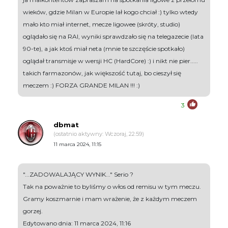
wieków, gdzie Milan w Europie lał kogo chciał :) tylko wtedy
mało kto miał internet, mecze ligowee (skróty, studio)
oglądało się na RAI, wyniki sprawdzało się na telegazecie (lata
90-te), a jak ktoś miał neta (mnie te szczęście spotkało)
oglądał transmisje w wersji HC (HardCore) :) i nikt nie pier.....
takich farmazonów, jak większość tutaj, bo cieszył się
meczem :) FORZA GRANDE MILAN !!! :)
3
dbmat
(ostatnio aktywny: Wczoraj, 22:59)
11 marca 2024, 11:15
"...ZADOWALAJĄCY WYNIK..." Serio ?
Tak na poważnie to byliśmy o włos od remisu w tym meczu.
Gramy koszmarnie i mam wrażenie, że z każdym meczem
gorzej.
Edytowano dnia: 11 marca 2024, 11:16