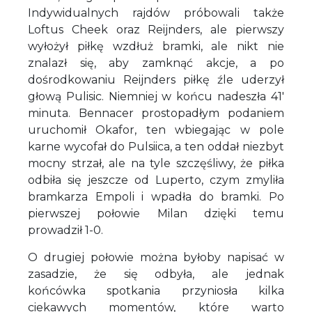
Indywidualnych rajdów próbowali także
Loftus Cheek oraz Reijnders, ale pierwszy
wyłożył piłkę wzdłuż bramki, ale nikt nie
znalazł się, aby zamknąć akcje, a po
dośrodkowaniu Reijnders piłkę źle uderzył
głową Pulisic. Niemniej w końcu nadeszła 41'
minuta. Bennacer prostopadłym podaniem
uruchomił Okafor, ten wbiegając w pole
karne wycofał do Pulsiica, a ten oddał niezbyt
mocny strzał, ale na tyle szczęśliwy, że piłka
odbiła się jeszcze od Luperto, czym zmyliła
bramkarza Empoli i wpadła do bramki. Po
pierwszej połowie Milan dzięki temu
prowadził 1-0.
O drugiej połowie można byłoby napisać w
zasadzie, że się odbyła, ale jednak
końcówka spotkania przyniosła kilka
ciekawych momentów, które warto