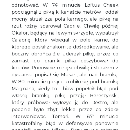
odnotować. W 74' minucie Loftus Cheek
podciągnął z piłką kilkanaście metrów i oddał
mocny strzał zza pola karnego, ale piłkę na
rzut rożny sparował Caprile. Chwilę później
Okafor, będący na lewym skrzydle, wypatrzył
Calabrię, który wbiegał w pole karne, do
którego posłał znakomite dośrodkowanie, ale
boczny obrońca źle uderzył piłkę, przez co
zamiast do bramki piłka poszybował do
kibiców. Ponownie minęła chwilę i strzałem z
dystansu popisał się Musah, ale nad bramką.
W 80' minucie gorąco zrobiło się pod bramką
Maignana, kiedy to Thiaw popełnił błąd pod
własną bramką, piłkę przejął Bereszyński,
który próbował wyłożyć ją do Destro, ale
podanie było zbyt lekkie przez co zdołał
interweniować Tomori. W 87' minucie
katastrofalny błąd w defensywie ponownie