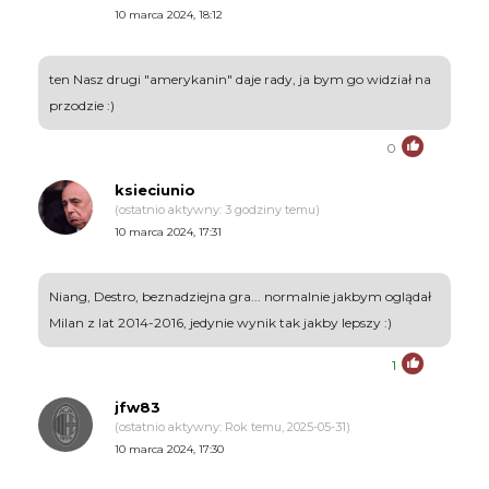
10 marca 2024, 18:12
ten Nasz drugi "amerykanin" daje rady, ja bym go widział na
przodzie :)
0
ksieciunio
(ostatnio aktywny: 3 godziny temu)
10 marca 2024, 17:31
Niang, Destro, beznadziejna gra... normalnie jakbym oglądał
Milan z lat 2014-2016, jedynie wynik tak jakby lepszy :)
1
jfw83
(ostatnio aktywny: Rok temu, 2025-05-31)
10 marca 2024, 17:30