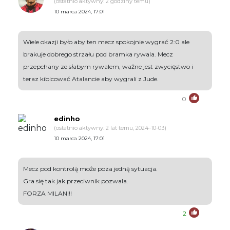
(ostatnio aktywny: 2 godziny temu)
10 marca 2024, 17:01
Wiele okazji było aby ten mecz spokojnie wygrać 2:0 ale
brakuje dobrego strzału pod bramka rywala. Mecz
przepchany ze słabym rywalem, ważne jest zwycięstwo i
teraz kibicować Atalancie aby wygrali z Jude.
0
edinho
(ostatnio aktywny: 2 lat temu, 2024-10-03)
10 marca 2024, 17:01
Mecz pod kontrolą może poza jedną sytuacja.
Gra się tak jak przeciwnik pozwala.
FORZA MILAN!!!
2