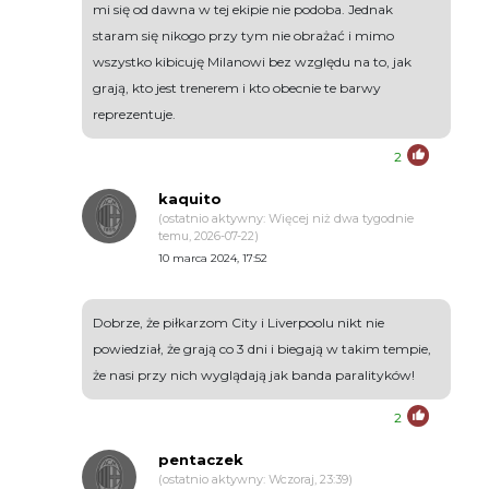
mi się od dawna w tej ekipie nie podoba. Jednak
staram się nikogo przy tym nie obrażać i mimo
wszystko kibicuję Milanowi bez względu na to, jak
grają, kto jest trenerem i kto obecnie te barwy
reprezentuje.
2
kaquito
(ostatnio aktywny: Więcej niż dwa tygodnie
temu, 2026-07-22)
10 marca 2024, 17:52
Dobrze, że piłkarzom City i Liverpoolu nikt nie
powiedział, że grają co 3 dni i biegają w takim tempie,
że nasi przy nich wyglądają jak banda paralityków!
2
pentaczek
(ostatnio aktywny: Wczoraj, 23:39)