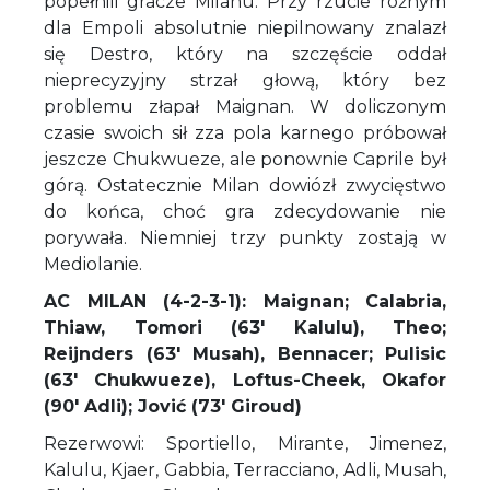
popełnili gracze Milanu. Przy rzucie rożnym
dla Empoli absolutnie niepilnowany znalazł
się Destro, który na szczęście oddał
nieprecyzyjny strzał głową, który bez
problemu złapał Maignan. W doliczonym
czasie swoich sił zza pola karnego próbował
jeszcze Chukwueze, ale ponownie Caprile był
górą. Ostatecznie Milan dowiózł zwycięstwo
do końca, choć gra zdecydowanie nie
porywała. Niemniej trzy punkty zostają w
Mediolanie.
AC MILAN (4-2-3-1): Maignan; Calabria,
Thiaw, Tomori (63' Kalulu), Theo;
Reijnders (63' Musah), Bennacer; Pulisic
(63' Chukwueze), Loftus-Cheek, Okafor
(90' Adli); Jović (73' Giroud)
Rezerwowi: Sportiello, Mirante, Jimenez,
Kalulu, Kjaer, Gabbia, Terracciano, Adli, Musah,