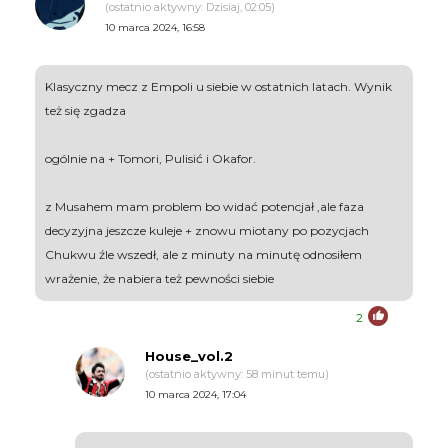
(ostatnio aktywny: Dzisiaj, 02:05)
10 marca 2024, 16:58
Klasyczny mecz z Empoli u siebie w ostatnich latach. Wynik
też się zgadza
ogólnie na + Tomori, Pulisić i Okafor.
z Musahem mam problem bo widać potencjał ,ale faza
decyzyjna jeszcze kuleje + znowu miotany po pozycjach
Chukwu źle wszedł, ale z minuty na minutę odnosiłem
wrażenie, że nabiera też pewności siebie
2
House_vol.2
(ostatnio aktywny: 58 minut temu)
10 marca 2024, 17:04