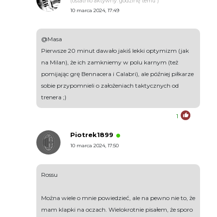
(ostatnio aktywny: godzinę temu )
10 marca 2024, 17:49
@Masa
Pierwsze 20 minut dawało jakiś lekki optymizm (jak
na Milan), że ich zamkniemy w polu karnym (też
pomijając grę Bennacera i Calabri), ale później piłkarze
sobie przypomnieli o założeniach taktycznych od
trenera ;)
1
Piotrek1899
10 marca 2024, 17:50
Rossu
Można wiele o mnie powiedzieć, ale na pewno nie to, że
mam klapki na oczach. Wielokrotnie pisałem, że sporo