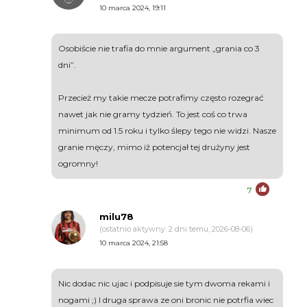
10 marca 2024, 19:11
Osobiście nie trafia do mnie argument „grania co 3
dni”.
Przecież my takie mecze potrafimy często rozegrać
nawet jak nie gramy tydzień. To jest coś co trwa
minimum od 1.5 roku i tylko ślepy tego nie widzi. Nasze
granie męczy, mimo iż potencjał tej drużyny jest
ogromny!
7
milu78
(ostatnio aktywny: 2 dni temu, 2026-08-06)
10 marca 2024, 21:58
Nic dodac nic ujac i podpisuje sie tym dwoma rekami i
nogami ;) I druga sprawa ze oni bronic nie potrfia wiec