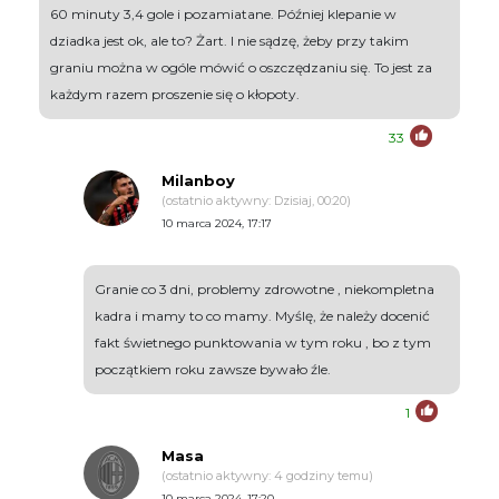
60 minuty 3,4 gole i pozamiatane. Później klepanie w
dziadka jest ok, ale to? Żart. I nie sądzę, żeby przy takim
graniu można w ogóle mówić o oszczędzaniu się. To jest za
każdym razem proszenie się o kłopoty.
33
Milanboy
(ostatnio aktywny: Dzisiaj, 00:20)
10 marca 2024, 17:17
Granie co 3 dni, problemy zdrowotne , niekompletna
kadra i mamy to co mamy. Myślę, że należy docenić
fakt świetnego punktowania w tym roku , bo z tym
początkiem roku zawsze bywało źle.
1
Masa
(ostatnio aktywny: 4 godziny temu)
10 marca 2024, 17:20