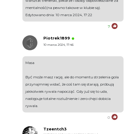
warsztat trenerski, piłkarze i osoby odpowiedzialne za
mentalność(na pewno takowe w klubie są).
Edytowano dnia: 10 marca 2024, 17:22
7
Piotrek1899
10 marca 2024, 17:46
Masa
Być może masz rację, ale do momentu strzelenia gola
przynajmniej widać, że coś tam się starają, próbują
jakkolwiek rywala napocząć. Gdy już się to uda,
następuje totalne rozluźnienie i zero chęci dobicia
rywala.
0
Tzeentch3