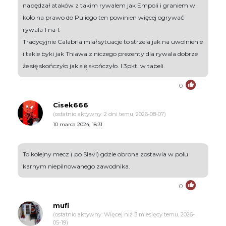
napędzał ataków z takim rywalem jak Empoli i graniem w
koło na prawo do Puliego ten powinien więcej ogrywać
rywala 1 na 1.
Tradycyjnie Calabria miał sytuacje to strzela jak na uwolnienie
i takie byki jak Thiawa z niczego prezenty dla rywala dobrze
że się skończyło jak się skończyło. I 3pkt. w tabeli.
0
Cisek666
(ostatnio aktywny: 2 dni temu, 2026-08-07)
10 marca 2024, 18:31
To kolejny mecz ( po Slavi) gdzie obrona zostawia w polu
karnym niepilnowanego zawodnika.
0
mufi
(ostatnio aktywny: Więcej niż 3 miesięcy temu, 2026-
05-19)