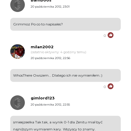
20 października 2012, 23:01
Grimmoz Po co to napisales?
0
milan2002
(ostatnio aktywny: 4 godziny temu)
20 października 2012, 22:56
WhosThere Owszem... Dlatego ich nie wymieniłem.:)
0
gimlord123
20 października 2012, 22:55
smieejzeelka Tak tak, a wynik 0-1 dla Zenitu miał być
najniższym wymiarem kary. Wszyscy to znamy.