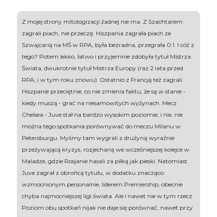
Z mojej strony mitologizacji żadnej nie ma. Z Szachtarem
zagrali piach, nie przeczę. Hiszpania zagrała piach ze
Szwajcarią na MŚ w RPA, była bezradna, przegrała 0:1. I cóż z
tego? Potem lekko, łatwo i przyjemnie zdobyła tytuł Mistrza
Świata, dwukrotnie tytuł Mistrza Europy (raz 2 lata przed
RPA, i w tym roku znowu). Ostatnio z Francją też zagrali
Hiszpanie przeciętnie, co nie zmienia faktu, że są w stanie -
kiedy muszą - grać na niesamowitych wyżynach. Mecz
Chelsea - Juve stał na bardzo wysokim poziomie, i nie, nie
można tego spotkania porównywać do meczu Milanu w
Petersburgu. Myśmy tam wygrali z drużyną wyraźnie
przeżywającą kryzys, rozjechaną we wcześniejszej kolejce w
Maladze, gdzie Rosjanie hasali za piłką jak pieski. Natomiast
Juve zagrał z obrońcą tytułu, w dodatku znacząco
wzmocnionym personalnie, liderem Premiership, obecnie
chyba najmocniejszej ligi świata. Ale i nawet nie w tym rzecz.
Poziom obu spotkań nijak nie daje się porównać, nawet przy