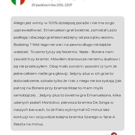
20 października 2012, 23:07
Allegri jest winny w 100% dzisiejszej porażki i nie ma co go
usprawiedliwiać. Emanuelson grał świetnie, zamiatał Lazio
podłogę i dlaczego grał beznadziejny od początku sezonu
Boateng ? Nikt tego nie wie i na pewno długo nie będzie
wiedzieć. To samo tyczy się Nocerino. Yepes - Bonera nam
zawalili trzy bramki. Mówiłem stanowcze nie temu duetowi i
się nie przeliczyłem. Obaj mało zwrotni i powolni (z tym że
jedne całkiem nieźle gra głową). Jedyny plus w ich grze to
doświadczenie, szkoda tylko że i tak z niego nie korzystają (jak
patrzę na Bonere przy bramce Klose to mam myśli
samobójcze)... Jedyny plus to świetna gra Emanuelsona, kilka
udanych podań Montolivo, pierwsza bramka De Jonga w
naszych barwach, to że Pato wytrzymał 40 minut bez
kontuzji no i oczywiście kolejna bramka Szarego w Serie A.
Reszta na minus.