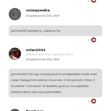
0
smieejzeelka
20 października 2012, 23:07
gimlord123 pożyjemy, zobaczymy.
0
milan2002
(ostatnio aktywny: 4 godziny temu)
20 października 2012, 23:02
gimlord123 Patrząc na statystyki to smieejzeelka może mieć
rację. Malaga 6 strzelonym bramek i 0 straconych. Milan 3
strzelone i 2 stracone. W dodatku gramy na wyjeździe i
prezentujemy się zwyczajnie słabo.
0
Bamboos