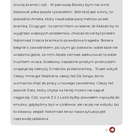
chwilą bramki i cóż... W pierwszej Bonery bym nie winił,
blokował, piłka poszła rykoszetem. Jeśli ktoś jest winny, to
pośrednio Amelia, który hasał sobie parę metrów przed
bramką. Drugi gol - to samo! Mam wrażenie, że Abbiati by to
wyjął bez większych problemów, chociaż strzał był przedni.
Natomiast trzecia bramka to prawdziwa tragedia. Bonera
biegnie z zawodnikiem, po czym go zostawia i sobie idzie nie
wiadomo gdzie, za nimi Abate zamiast asekurować to sobie
truchtem wraca, środkowy napastnik prostym przerzutem
znajduje się niekryty 5 metrów przed bramką... To jest wstyd!
Cieszy mnie gol Stephana, cieszy też De Jonga, bo to
wzmacnia chęć do pracy u nowego zawodnika. Cieszy też
powrót Pato, który chyba na tle tej mizerii nie zagrał
najgorzej. Cóż, wynik 3:2 z Lazio byłby powodem najwyżej do
smutku, gdybyśmy byli w czołówce, ale raczej nie wstydu, bo
to klasowy zespół. Natomiast teraz nasza sytuacja jest
naprawdę opłakana.
0