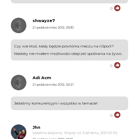
0
shwayze7
21 października 2012, 03:30
Czy wie ktoś, kiedy będzie powtórka meczu na nSport?
Niestety nie miałem możliwości obejrzeć spotkania na żywo..
0
Adi Acm
21 października 2012, 02:21
Jesteśmy konkurencyjni i wszystko w temacie!
0
Jhn
(ostatnio aktywny: Więcej niż 5 lat temu, 2021-01-10)