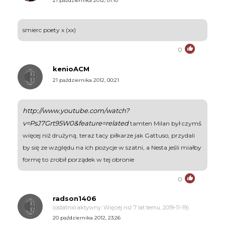
21 października 2012, 01:10
smierc poety x (xx)
0
kenioACM
21 października 2012, 00:21
http://www.youtube.com/watch?
v=PsJ7Grt95W0&feature=related
tamten Milan był czymś
więcej niż drużyną, teraz tacy piłkarze jak Gattuso, przydali
by się ze względu na ich pozycje w szatni, a Nesta jeśli miałby
formę to zrobił porządek w tej obronie
0
radson1406
(ostatnio aktywny: Więcej niż 7 lat temu, 2019-11-19)
20 października 2012, 23:26