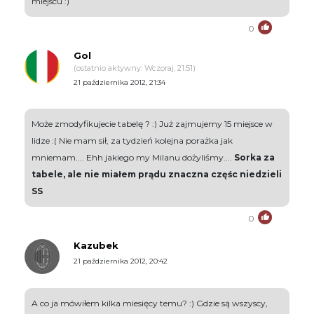
miejscu :)
0
Gol
(ostatnio aktywny: Wczoraj, 21:51)
21 października 2012, 21:34
Może zmodyfikujecie tabelę ? :) Już zajmujemy 15 miejsce w
lidze :( Nie mam sił, za tydzień kolejna porażka jak
mniemam.... Ehh jakiego my Milanu dożyliśmy....
Sorka za
tabele, ale nie miałem prądu znaczna częśc niedzieli
SS
0
Kazubek
21 października 2012, 20:42
A co ja mówiłem kilka miesięcy temu? :) Gdzie są wszyscy,