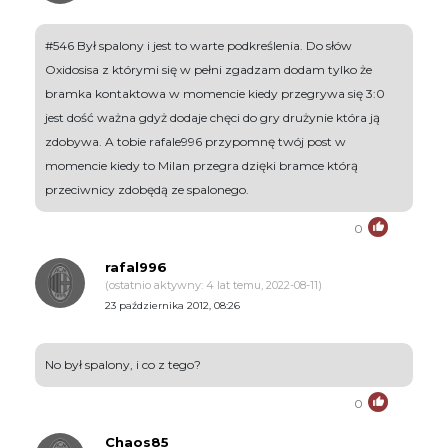
#546 Był spalony i jest to warte podkreślenia. Do słów
Oxidosisa z którymi się w pełni zgadzam dodam tylko że
bramka kontaktowa w momencie kiedy przegrywa się 3:0
jest dość ważna gdyż dodaje chęci do gry drużynie która ją
zdobywa. A tobie rafale996 przypomnę twój post w
momencie kiedy to Milan przegra dzięki bramce którą
przeciwnicy zdobędą ze spalonego.
0
rafal996
(ostatnio aktywny: 4 lat temu, 2022-08-11)
23 października 2012, 08:26
No był spalony, i co z tego?
0
Chaos85