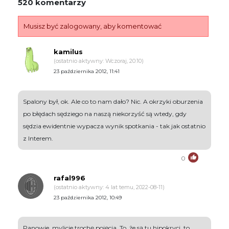
520 komentarzy
Musisz być zalogowany, aby komentować
kamilus
(ostatnio aktywny: Wczoraj, 20:10)
23 października 2012, 11:41
Spalony był, ok. Ale co to nam dało? Nic. A okrzyki oburzenia
po błędach sędziego na naszą niekorzyść są wtedy, gdy
sędzia ewidentnie wypacza wynik spotkania - tak jak ostatnio
z Interem.
0
rafal996
(ostatnio aktywny: 4 lat temu, 2022-08-11)
23 października 2012, 10:49
Panowie, mylicie trochę pojęcia. To, że są tu hipokryci, to