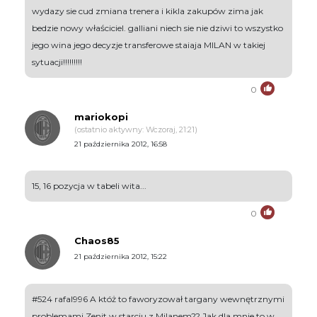
wydazy sie cud zmiana trenera i kikla zakupów zima jak
bedzie nowy właściciel. galliani niech sie nie dziwi to wszystko
jego wina jego decyzje transferowe staiaja MILAN w takiej
sytuacji!!!!!!!!!
0
mariokopi
(ostatnio aktywny: Wczoraj, 21:21)
21 października 2012, 16:58
15, 16 pozycja w tabeli wita...
0
Chaos85
21 października 2012, 15:22
#524 rafal996 A któż to faworyzował targany wewnętrznymi
problemami Zenit w starciu z Milanem?? Jak dla mnie to w