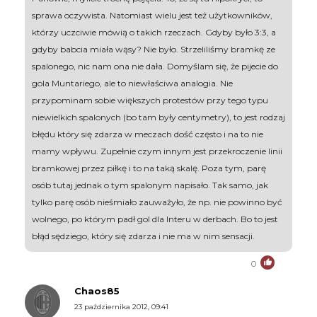
sprawa oczywista. Natomiast wielu jest też użytkowników,
którzy uczciwie mówią o takich rzeczach. Gdyby było 3:3, a
gdyby babcia miała wąsy? Nie było. Strzeliliśmy bramkę ze
spalonego, nic nam ona nie dała. Domyślam się, że pijecie do
gola Muntariego, ale to niewłaściwa analogia. Nie
przypominam sobie większych protestów przy tego typu
niewielkich spalonych (bo tam były centymetry), to jest rodzaj
błędu który się zdarza w meczach dość często i na to nie
mamy wpływu. Zupełnie czym innym jest przekroczenie linii
bramkowej przez piłkę i to na taką skalę. Poza tym, parę
osób tutaj jednak o tym spalonym napisało. Tak samo, jak
tylko parę osób nieśmiało zauważyło, że np. nie powinno być
wolnego, po którym padł gol dla Interu w derbach. Bo to jest
błąd sędziego, który się zdarza i nie ma w nim sensacji.
0
Chaos85
23 października 2012, 09:41