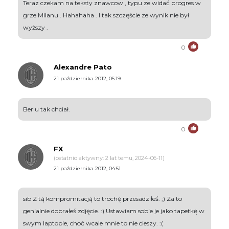
Teraz czekam na teksty znawcow , typu ze widać progres w
grze Milanu . Hahahaha . I tak szczęście ze wynik nie był
wyższy .
0
Alexandre Pato
21 października 2012, 05:19
Berlu tak chciał.
0
FX
(ostatnio aktywny: 2 lat temu, 2024-06-11)
21 października 2012, 04:51
sib Z tą kompromitacją to trochę przesadziłeś. ;) Za to
genialnie dobrałeś zdjęcie. :) Ustawiam sobie je jako tapetkę w
swym laptopie, choć wcale mnie to nie cieszy. :(