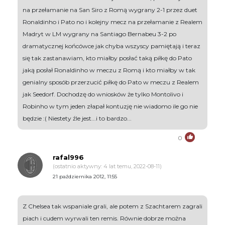
na przełamanie na San Siro z Romą wygrany 2-1 przez duet
Ronaldinho i Pato no i kolejny mecz na przełamanie z Realem
Madryt w LM wygrany na Santiago Bernabeu 3-2 po
dramatycznej końcówce jak chyba wszyscy pamiętają i teraz
się tak zastanawiam, kto miałby posłać taką piłkę do Pato
jaką posłał Ronaldinho w meczu z Romą i kto miałby w tak
genialny sposób przerzucić piłkę do Pato w meczu z Realem
jak Seedorf. Dochodzę do wniosków że tylko Montolivo i
Robinho w tym jeden złapał kontuzję nie wiadomo ile go nie
będzie :( Niestety źle jest...i to bardzo...
0
rafal996
(ostatnio aktywny: 4 lat temu, 2022-08-11)
21 października 2012, 11:55
Z Chelsea tak wspaniale grali, ale potem z Szachtarem zagrali
piach i cudem wyrwali ten remis. Równie dobrze można