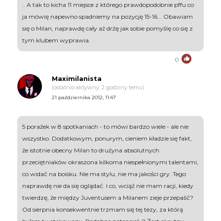
.. A tak to kicha 11 miejsce z którego prawdopodobnie pffu co
ja mówię napewno spadniemy na pozycję 15-16... Obawiam
się o Milan, naprawdę cały aż drżę jak sobie pomyślę co się z
tym klubem wyprawia.
0
Maximilanista
(ostatnio aktywny: 2 godziny temu)
21 października 2012, 11:47
5 porażek w 8 spotkaniach - to mówi bardzo wiele - ale nie
wszystko. Dodatkowym, ponurym, cieniem kładzie się fakt,
że istotnie obecny Milan to drużyna absolutnych
przeciętniaków okraszona kilkoma niespełnionymi talentami,
co widać na boisku. Nie ma stylu, nie ma jakości gry. Tego
naprawdę nie da się oglądać. I co, wciąż nie mam racji, kiedy
twierdzę, że między Juventusem a Milanem zieje przepaść?
Od sierpnia konsekwentnie trzmam się tej tezy, za którą