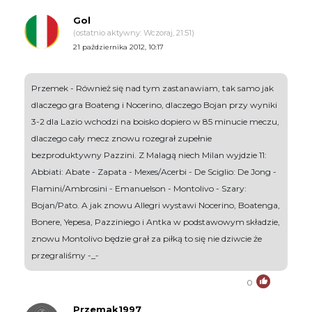
Gol
(ostatnio aktywny: Wczoraj, 21:51)
21 października 2012, 10:17
Przemek - Również się nad tym zastanawiam, tak samo jak
dlaczego gra Boateng i Nocerino, dlaczego Bojan przy wyniki
3-2 dla Lazio wchodzi na boisko dopiero w 85 minucie meczu,
dlaczego cały mecz znowu rozegrał zupełnie
bezproduktywny Pazzini. Z Malagą niech Milan wyjdzie 11:
Abbiati: Abate - Zapata - Mexes/Acerbi - De Sciglio: De Jong -
Flamini/Ambrosini - Emanuelson - Montolivo - Szary:
Bojan/Pato. A jak znowu Allegri wystawi Nocerino, Boatenga,
Bonere, Yepesa, Pazziniego i Antka w podstawowym składzie,
znowu Montolivo będzie grał za piłką to się nie dziwcie że
przegraliśmy -_-
0
Przemak1997