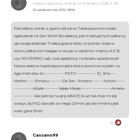
(ostatnio aktywny: Więcej niż 8 lat temu, 2018-12-19)
22 października 2012, 09:54
Potrzebny trener z jajami od zaraz Takie powinno wisiec
ogłoszenie na San Siro!!!! Bo obecny pan traktuje tych piłkarzy
jak swoje dzieciaki Trzeba goscia który krzyknie i każe w
koncu piłkarzom biegac a nie jak w ostatnim meczu K.P.B
czy NOCERINO cały czas spędzony na boisku spacerowali
Nasza obecna najsilniejsza kadra która powinna wybiec na
ligę mistrzów to -------------PATO------------- EL Sha----
Monto------Emanu --------De Jon--Ambro------- Antoni------
------------Abate ---------Yepes-Mexes------- ------------Amelia-
------------ Jak patrzę na grę ABATE to aż nie chce mi się
wiezyc żę PSG dawało za niego 20mln jak dla mnie to jest
wart góra 5mln
0
Cassano99