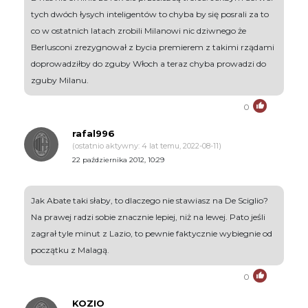
tych dwóch łysych inteligentów to chyba by się posrali za to
co w ostatnich latach zrobili Milanowi nic dziwnego że
Berlusconi zrezygnował z bycia premierem z takimi rządami
doprowadziłby do zguby Włoch a teraz chyba prowadzi do
zguby Milanu.
0
rafal996
(ostatnio aktywny: 4 lat temu, 2022-08-11)
22 października 2012, 10:29
Jak Abate taki słaby, to dlaczego nie stawiasz na De Sciglio?
Na prawej radzi sobie znacznie lepiej, niż na lewej. Pato jeśli
zagrał tyle minut z Lazio, to pewnie faktycznie wybiegnie od
początku z Malagą.
0
KOZIO