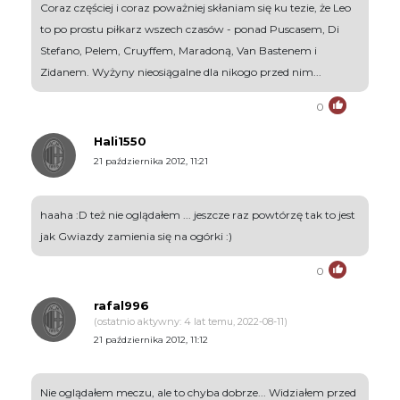
Coraz częściej i coraz poważniej skłaniam się ku tezie, że Leo
to po prostu piłkarz wszech czasów - ponad Puscasem, Di
Stefano, Pelem, Cruyffem, Maradoną, Van Bastenem i
Zidanem. Wyżyny nieosiągalne dla nikogo przed nim...
0
Hali1550
21 października 2012, 11:21
haaha :D też nie oglądałem ... jeszcze raz powtórzę tak to jest
jak Gwiazdy zamienia się na ogórki :)
0
rafal996
(ostatnio aktywny: 4 lat temu, 2022-08-11)
21 października 2012, 11:12
Nie oglądałem meczu, ale to chyba dobrze... Widziałem przed