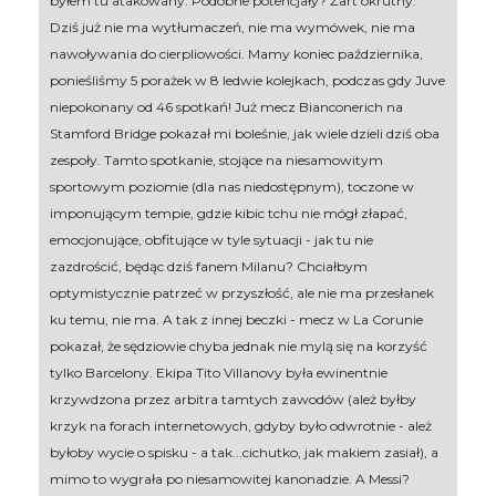
byłem tu atakowany. Podobne potencjały? Żart okrutny.
Dziś już nie ma wytłumaczeń, nie ma wymówek, nie ma
nawoływania do cierpliowości. Mamy koniec października,
ponieśliśmy 5 porażek w 8 ledwie kolejkach, podczas gdy Juve
niepokonany od 46 spotkań! Już mecz Bianconerich na
Stamford Bridge pokazał mi boleśnie, jak wiele dzieli dziś oba
zespoły. Tamto spotkanie, stojące na niesamowitym
sportowym poziomie (dla nas niedostępnym), toczone w
imponującym tempie, gdzie kibic tchu nie mógł złapać,
emocjonujące, obfitujące w tyle sytuacji - jak tu nie
zazdrościć, będąc dziś fanem Milanu? Chciałbym
optymistycznie patrzeć w przyszłość, ale nie ma przesłanek
ku temu, nie ma. A tak z innej beczki - mecz w La Corunie
pokazał, że sędziowie chyba jednak nie mylą się na korzyść
tylko Barcelony. Ekipa Tito Villanovy była ewinentnie
krzywdzona przez arbitra tamtych zawodów (ależ byłby
krzyk na forach internetowych, gdyby było odwrotnie - ależ
byłoby wycie o spisku - a tak...cichutko, jak makiem zasiał), a
mimo to wygrała po niesamowitej kanonadzie. A Messi?