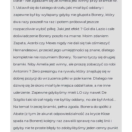
Rafał - Nie zgadzam się że Amelia jest winny przy bramce Nr.
1. Ustawił się do takiego strzału jaki miał być oddany i
zapewne był by wyłapany gdyby nie głupota Bonery, który
dwa razy poszedł na raz i potem próbował jeszcze
rozpaczliwie wybić piłkę. Jaki jest efekt ? Gol dla Lazio i całe
doświadczenie Bonery poszło na marne. Moim zdaniem
Zapata, Acerbi czy Mexes nigdy nie dali się tak ośmieszyć
Hernandesowi, przecież jego umiejętności są znane, dlatego
kompletnie nie rozumiem Bonery. To samo tyczy się drugiej
bramki. Niby Amelia jest winny, ale proszę zobaczyć co robi
Antonini ? Zero pressingu na rywalu który znajduję się w
dobrej pozycji do wrzucenia piłki w pole karne. Dlatego nie
dziwię się że skoro miał tyle miejsca oddał takie, a nie inne
uderzenie. Zapewne gdybyśmy mieli LO czy nawet De
Scigilio taki strzał nigdy nie był by oddany, no ale był Antoś...
Na temat trzeciej bramki, pełna zgoda. Bonera do spółki z
Abate (z tym że akurat odpowiedzialność za krycie Klose
spada na Bonere) kolejny raz zawalili sprawę na całej linii i
gdyby nie te proste błędy to zdobylibyśmy jeden cenny punkt