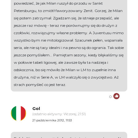
powiedzieć, że jak Milan ruszył do przodu w Sankt
Petersburgu, to zmiótł faworyzowany Zenit. Gorzej, że Milan
się potem zatrzymał. Zgadzam się, że istnieje przepaść, ale
jeszcze raz mówię - teraz nie porównujmy się do drużyn z
czołówki, rozwiązujmy własne problemy. A Juventusu mimo
wszystko bym nie mitologizował. Szacunek pełen, wspaniała
seria, ale nie są tacy idealni i na pewno są do ogrania. Tak sobie
jeszcze pomyślałem... Pamiętam sezony, kiedy błąkaliśmy się
w połowie tabeli ligowej, ale zawsze była ta nadzieja i
odskocznia, bo się mówiło że Milan w LM to zupełnie inna
drużyna, niż w Serie A, w LM walczyło się o zwycięstwo. Aż
strach pomyśleć co jest teraz.
0
Gol
(ostatnio aktywny: Wczoraj, 21:51)
21 października 2012, 11:53