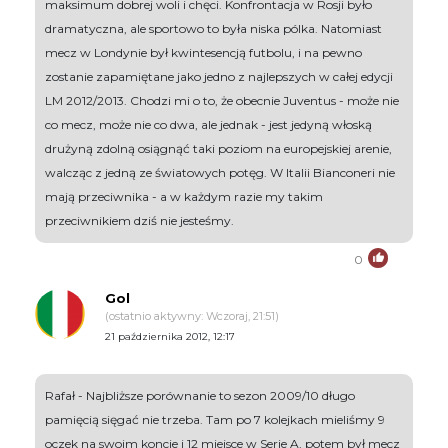
maksimum dobrej woli i chęci. Konfrontacja w Rosji było
dramatyczna, ale sportowo to była niska pólka. Natomiast
mecz w Londynie był kwintesencją futbolu, i na pewno
zostanie zapamiętane jako jedno z najlepszych w całej edycji
LM 2012/2013. Chodzi mi o to, że obecnie Juventus - może nie
co mecz, może nie co dwa, ale jednak - jest jedyną włoską
drużyną zdolną osiągnąć taki poziom na europejskiej arenie,
walcząc z jedną ze światowych potęg. W Italii Bianconeri nie
mają przeciwnika - a w każdym razie my takim
przeciwnikiem dziś nie jesteśmy.
0
Gol
(ostatnio aktywny: Wczoraj, 21:51)
21 października 2012, 12:17
Rafał - Najbliższe porównanie to sezon 2009/10 długo
pamięcią sięgać nie trzeba. Tam po 7 kolejkach mieliśmy 9
oczek na swoim koncie i 12 miejsce w Serie A, potem był mecz