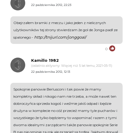
22 października 2012, 22:23
Obejrzałem bramki z meczu i jako jeden z nielicznych
użytkowników tej strony stwierdzam że gol de Jonga padł ze
http://tnijurl.com/jonggoal/
spalonego -
0
Kamillo 1982
(ostatnio aktywny: Więcej niż 5 lat temu, 2021-05-11)
22 października 2012, 12:13
Spokojnie panowie Berlusconi i tak powie że mamy
kompletny skład i nikogo nam nie trzeba, a może nawet ten
dobroczyńca sprzeda kogoś i weźmie jakiś odpad i będzie
drużyna w komplecie no cóż przecież mamy tyle pucharów i
wszystkiego że tylko będziemy to wspominać razem z tymi
dwoma idealnymi zarządcami także panowie spokojnie Serie
B nas nie ominie za rok ale przecież są trofea. Jakbym dorwał