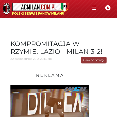
☰
KOMPROMITACJA W
RZYMIE! LAZIO - MILAN 3-2!
20 października 2012, 20:13, slb
Główne newsy
R E K L A M A