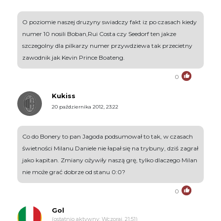
O poziomie naszej druzyny swiadczy fakt iz po czasach kiedy
numer 10 nosili Boban,Rui Costa czy Seedorf ten jakze
szczegolny dla pilkarzy numer przywdziewa tak przecietny
zawodnik jak Kevin Prince Boateng.
0
Kukiss
20 października 2012, 23:22
Co do Bonery to pan Jagoda podsumował to tak, w czasach
świetności Milanu Daniele nie łapał się na trybuny, dziś zagrał
jako kapitan. Zmiany ożywiły naszą grę, tylko dlaczego Milan
nie może grać dobrze od stanu 0:0?
0
Gol
(ostatnio aktywny: Wczoraj, 21:51)