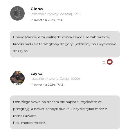
Gieno
(ostatnio aktywny: Wczoraj, 22:19)
14 kwietnia 2024, 17:56
Brawo Panowie za walkę do końca szkoda ze zabrakło tej
kropki nad i ale teraz głowy do gory i jedziemy po zwyciestwo
do rzymu
0
szyka
(ostatnio aktywny: Dzisiaj, 00:20)
14 kwietnia 2024, 17:42
Dzis złego słowa na trenera nie napiszę, myślałem że
przegrają, a nawet zdobyli punkt. Liczy się tylko mecz z
roma i awans...
Pioli mordo musisz...