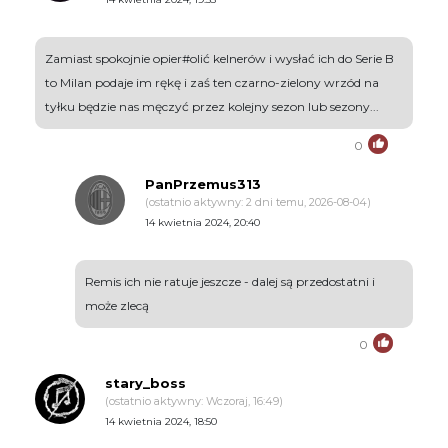
Zamiast spokojnie opier#olić kelnerów i wysłać ich do Serie B
to Milan podaje im rękę i zaś ten czarno-zielony wrzód na
tyłku będzie nas męczyć przez kolejny sezon lub sezony...
0
PanPrzemus313
(ostatnio aktywny: 2 dni temu, 2026-08-04)
14 kwietnia 2024, 20:40
Remis ich nie ratuje jeszcze - dalej są przedostatni i
może zlecą
0
stary_boss
(ostatnio aktywny: Wczoraj, 16:49)
14 kwietnia 2024, 18:50