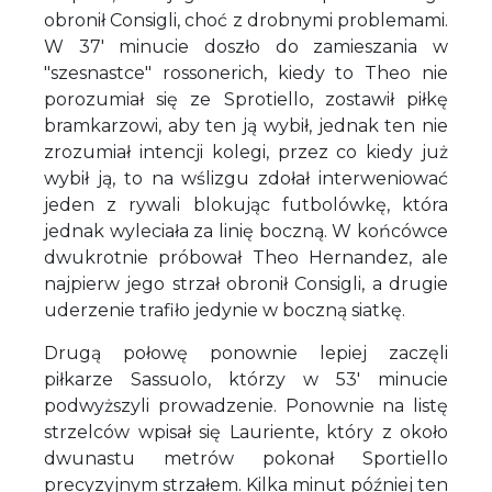
obronił Consigli, choć z drobnymi problemami.
W 37' minucie doszło do zamieszania w
"szesnastce" rossonerich, kiedy to Theo nie
porozumiał się ze Sprotiello, zostawił piłkę
bramkarzowi, aby ten ją wybił, jednak ten nie
zrozumiał intencji kolegi, przez co kiedy już
wybił ją, to na wślizgu zdołał interweniować
jeden z rywali blokując futbolówkę, która
jednak wyleciała za linię boczną. W końcówce
dwukrotnie próbował Theo Hernandez, ale
najpierw jego strzał obronił Consigli, a drugie
uderzenie trafiło jedynie w boczną siatkę.
Drugą połowę ponownie lepiej zaczęli
piłkarze Sassuolo, którzy w 53' minucie
podwyższyli prowadzenie. Ponownie na listę
strzelców wpisał się Lauriente, który z około
dwunastu metrów pokonał Sportiello
precyzyjnym strzałem. Kilka minut później ten