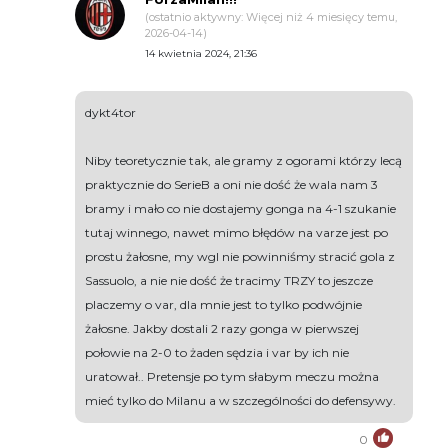
(ostatnio aktywny: Więcej niż 4 miesięcy temu,
2026-04-14)
14 kwietnia 2024, 21:36
dykt4tor
Niby teoretycznie tak, ale gramy z ogorami którzy lecą
praktycznie do SerieB a oni nie dość że wala nam 3
bramy i mało co nie dostajemy gonga na 4-1 szukanie
tutaj winnego, nawet mimo błędów na varze jest po
prostu żałosne, my wgl nie powinniśmy stracić gola z
Sassuolo, a nie nie dość że tracimy TRZY to jeszcze
placzemy o var, dla mnie jest to tylko podwójnie
żałosne. Jakby dostali 2 razy gonga w pierwszej
połowie na 2-0 to żaden sędzia i var by ich nie
uratował.. Pretensje po tym słabym meczu można
mieć tylko do Milanu a w szczególności do defensywy.
0