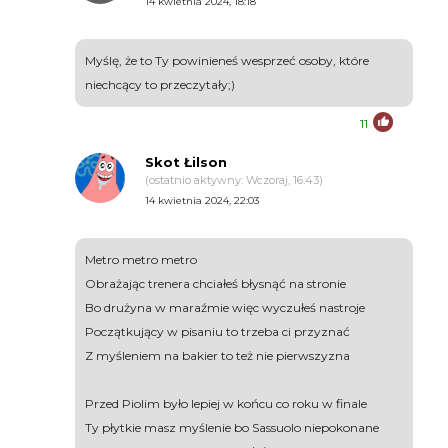
14 kwietnia 2024, 18:18
Myślę, że to Ty powinieneś wesprzeć osoby, które
niechcący to przeczytały;)
11
Skot Łilson
(ostatnio aktywny: Wczoraj, 16:43)
14 kwietnia 2024, 22:03
Metro metro metro
Obrażając trenera chciałeś błysnąć na stronie
Bo drużyna w maraźmie więc wyczułeś nastroje
Początkujący w pisaniu to trzeba ci przyznać
Z myśleniem na bakier to też nie pierwszyzna
Przed Piolim było lepiej w końcu co roku w finale
Ty płytkie masz myślenie bo Sassuolo niepokonane