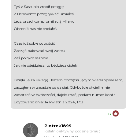
Tyś z Sassuolo zrobił potęgę
Z Benevento przegrywać umiałeś
Lecz przed kompromitacją Milanu
Obronić nas nie chciałeś
Czas już sobie odpuścić
Zacząć pakować swój worek
Zaś po tym sezonie
Jak nie odejdziesz, to będziesz ciołek
Dziękuję za uwagę. Jestem początkującym wierszopisarzem,
zacząłem w zasadzie od dzisiaj. Gdybyście chcieli mnie
wesprzeć w twórczości, dajcie znać, podam numer konta.
Edytowano dnia: 14 kwietnia 2024, 17:31
18
Piotrek1899
(ostatnio aktywny: godzinę temu )