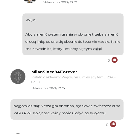
14 kwietnia 2024, 22:19
Vol'jin
Aby zmienić system grania w obronie trzeba zmienić
drugą linię, bo ona się obecnie do tego nie nadaje, tj. nie
ma zawodnika, który umiałby się tym zająć.
0
MilanSince94Forever
(ostatnio aktywny: Więcej niż 6 miesięcy temu, 2026-
02-11)
14 kwietnia 2024, 17:35
Najgorsi dzisiaj: Nasza gra obronna, sędziowie zwłaszcza ci na
VAR i Pioli. Kolejność każdy może ułożyć po swojemu
0