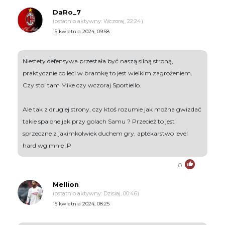
DaRo_7
(ostatnio aktywny: Wczoraj, 22:24)
15 kwietnia 2024, 09:58
Niestety defensywa przestała być naszą silną stroną,
praktycznie co leci w bramkę to jest wielkim zagrożeniem.
Czy stoi tam Mike czy wczoraj Sportiello.
Ale tak z drugiej strony, czy ktoś rozumie jak można gwizdać
takie spalone jak przy golach Samu ? Przecież to jest
sprzeczne z jakimkolwiek duchem gry, aptekarstwo level
hard wg mnie :P
0
Mellion
(ostatnio aktywny: Dzisiaj, 00:46)
15 kwietnia 2024, 08:25