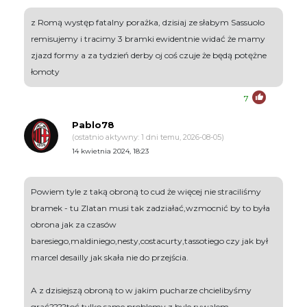
z Romą występ fatalny porażka, dzisiaj ze słabym Sassuolo
remisujemy i tracimy 3 bramki ewidentnie widać że mamy
zjazd formy a za tydzień derby oj coś czuje że będą potężne
łomoty
7
Pablo78
(ostatnio aktywny: 1 dni temu, 2026-08-05)
14 kwietnia 2024, 18:23
Powiem tyle z taką obroną to cud że więcej nie straciliśmy
bramek - tu Zlatan musi tak zadziałać,wzmocnić by to była
obrona jak za czasów
baresiego,maldiniego,nesty,costacurty,tassotiego czy jak był
marcel desailly jak skała nie do przejścia.
A z dzisiejszą obroną to w jakim pucharze chcielibyśmy
grać????toć tylko same problemy z byle rywalem.