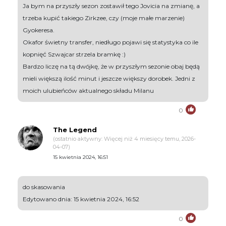
Ja bym na przyszły sezon zostawił tego Jovicia na zmianę, a
trzeba kupić takiego Zirkzee, czy (moje małe marzenie)
Gyokeresa.
Okafor świetny transfer, niedługo pojawi się statystyka co ile
kopnięć Szwajcar strzela bramkę :)
Bardzo liczę na tą dwójkę, że w przyszłym sezonie obaj będą
mieli większą ilość minut i jeszcze większy dorobek. Jedni z
moich ulubieńców aktualnego składu Milanu
0
The Legend
(ostatnio aktywny: Więcej niż 4 miesięcy temu, 2026-
04-07)
15 kwietnia 2024, 16:51
do skasowania
Edytowano dnia: 15 kwietnia 2024, 16:52
0