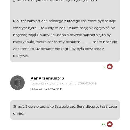
Pioli też zamiast dać młodego z którego coś może być to daje
emeryta Kjera.....to kiedy młodzi i z kim mają się ogrywać. W
nagrodę zdjął Chukwu,Musaha a pewnie najchętniej to by
męczył bułę jeszcze bez formy benkiem..............mam nadzieję
że z romą to już benacer nie zagra by była powtórka z
rozrywki.
2
PanPrzemus313
(ostatnio aktywny: 2 dni temu, 2026-08-04)
14 kwietnia 2024, 18:13
Stracić 3 gole przeciwko Sassuolo bez Berardiego to też trzeba
umieć
35