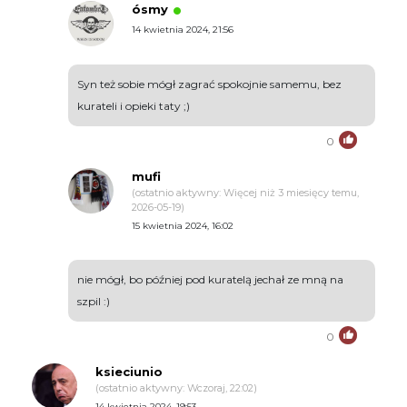
ósmy
14 kwietnia 2024, 21:56
Syn też sobie mógł zagrać spokojnie samemu, bez
kurateli i opieki taty ;)
0
mufi
(ostatnio aktywny: Więcej niż 3 miesięcy temu,
2026-05-19)
15 kwietnia 2024, 16:02
nie mógł, bo później pod kuratelą jechał ze mną na
szpil :)
0
ksieciunio
(ostatnio aktywny: Wczoraj, 22:02)
14 kwietnia 2024, 19:53