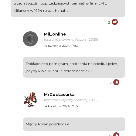
trzech tygodni poprzedzających pamiętny finał LM z
Milanem w 1994 roku... hahaha...
2
Mil_online
(ostatnio aktywny: Wczoraj, 23:56)
14 kwietnia 2024, 17:33
Dokładnie to pamiętam, spotkania na osiedlu i jeden,
jedyny kibic Milanu a potem hebelek:).
2
MrCostacurta
(ostatnio aktywny: Wczoraj, 20:31)
14 kwietnia 2024, 17:55
Mądry Polak po szkodzie
0