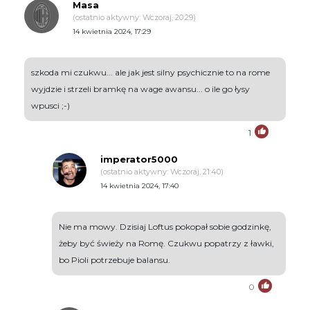
Masa
(ostatnio aktywny: Wczoraj, 20:29)
14 kwietnia 2024, 17:29
szkoda mi czukwu... ale jak jest silny psychicznie to na rome
wyjdzie i strzeli bramkę na wage awansu... o ile go łysy
wpusci ;-)
1
imperator5000
(ostatnio aktywny: Wczoraj, 21:40)
14 kwietnia 2024, 17:40
Nie ma mowy. Dzisiaj Loftus pokopał sobie godzinkę,
żeby być świeży na Romę. Czukwu popatrzy z ławki,
bo Pioli potrzebuje balansu.
0