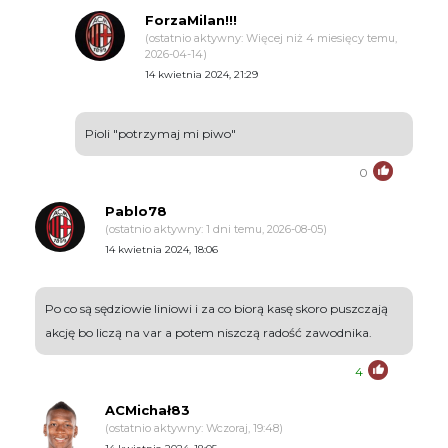
ForzaMilan!!!
(ostatnio aktywny: Więcej niż 4 miesięcy temu,
2026-04-14)
14 kwietnia 2024, 21:29
Pioli "potrzymaj mi piwo"
0
Pablo78
(ostatnio aktywny: 1 dni temu, 2026-08-05)
14 kwietnia 2024, 18:06
Po co są sędziowie liniowi i za co biorą kasę skoro puszczają
akcję bo liczą na var a potem niszczą radość zawodnika.
4
ACMichał83
(ostatnio aktywny: Wczoraj, 19:48)