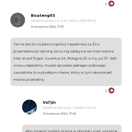
5
Boateng93
(ostatnio aktywny: 5 dni temu, 2026-08-01)
14 kwietnia 2024, 17:37
Cel na lato to na pewno oprócz napastnika za Żiru
przemeblować obronę, bo to nią zdobywa się mistrzostwa.
Inter stracił 15 goli, Juventus 24, Bologna 25, a my już 37. Jeśli
znowu będziemy musieli sprzedać jednego czołowego
zawodnika to wybrałbym Maika, który w tym sezonie jest
mocno przeciętny.
2
Vol'jin
(ostatnio aktywny: 5 godzin temu)
14 kwietnia 2024, 17:40
albo zmienić system grania w obronie i mieć wsparcie