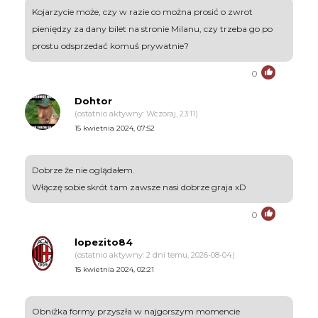
Kojarzycie może, czy w razie co można prosić o zwrot
pieniędzy za dany bilet na stronie Milanu, czy trzeba go po
prostu odsprzedać komuś prywatnie?
0
Dohtor
(ostatnio aktywny: Wczoraj, 23:11)
15 kwietnia 2024, 07:52
Dobrze że nie oglądałem.
Włączę sobie skrót tam zawsze nasi dobrze graja xD
0
lopezito84
(ostatnio aktywny: 2 dni temu, 2026-08-04)
15 kwietnia 2024, 02:21
Obniżka formy przyszła w najgorszym momencie