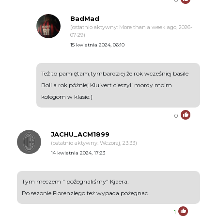
BadMad
(ostatnio aktywny: More than a week ago, 2026-
07-29)
15 kwietnia 2024, 06:10
Też to pamiętam,tymbardziej że rok wcześniej basile
Boli a rok później Kluivert cieszyli mordy moim
kolegom w klasie:)
0
JACHU_ACM1899
(ostatnio aktywny: Wczoraj, 23:33)
14 kwietnia 2024, 17:23
Tym meczem " pożegnaliśmy" Kjaera.
Po sezonie Florenziego też wypada pożegnac.
1