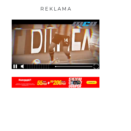
R E K L A M A