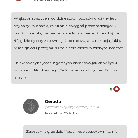
14 kwietnia 2024, 18:05
Większym wstydem od dzisiejszych popisów drużyny jest
chyba tylko pisanie, że Milan nie wygrał przez sędziego :D
Tracą 3 bramki, Lauriente ratuje Milan marnując kontrę na
4:1, gdzie byłoby zapewne już po meczu, a tu narracja, jakby
Milan gniótł i przegrał 1:0 po nieprawidłowo zdobytej bramce.
Thiaw to chyba jeden z gorszych obrońców jakich w życiu
widziałem. Nic dziwnego, że Schalke oddało go bez żalu za
grosze.
5
Gerada
(ostatnio aktywny: Wczoraj, 23:15)
14 kwietnia 2024, 18:25
Zgadzam się, że dziś Massa i jego zespół wyniku nie