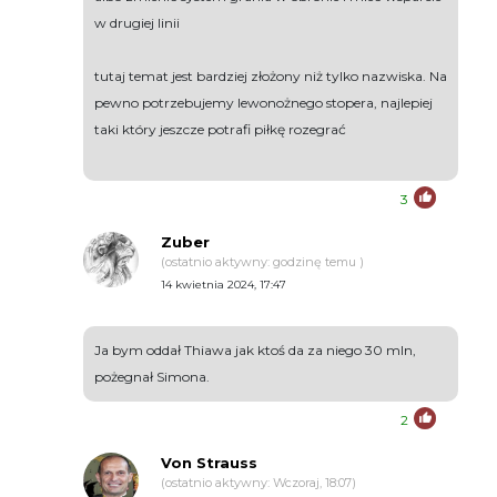
w drugiej linii
tutaj temat jest bardziej złożony niż tylko nazwiska. Na
pewno potrzebujemy lewonożnego stopera, najlepiej
taki który jeszcze potrafi piłkę rozegrać
3
Zuber
(ostatnio aktywny: godzinę temu )
14 kwietnia 2024, 17:47
Ja bym oddał Thiawa jak ktoś da za niego 30 mln,
pożegnał Simona.
2
Von Strauss
(ostatnio aktywny: Wczoraj, 18:07)