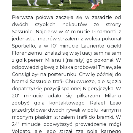
Pierwsza połowa zaczęła się w zasadzie od
dwóch szybkich nokautów ze strony
Sassuolo. Najpierw w 4' minucie Pinamonti z
jedenastu metrów strzałem z woleja pokonał
Sportiello, a w 10' minucie Lauriente uciekł
Florenziemu, znalazł się w sytuacji sam na sam
z golkiperem Milanu i (na raty) go pokonał. W
odpowiedzi głową z bliska próbował Thiaw, ale
Consligi był na posterunku. Chwilę później do
bramki Sassuolo trafił Chukwueze, ale sędzia
dopatrzył się pozycji spalonej Nigeryjczyka. W
20' minucie udało się piłkarzom Milanu
zdobyć gola kontaktowego. Rafael Leao
przedryblował dwóch rywali w polu karnym i
mocnym płaskim strzałem trafił do bramki. W
24' minucie podwyższyć prowadzenie mógł
Volpato, ale jego strzał zza pola karnego