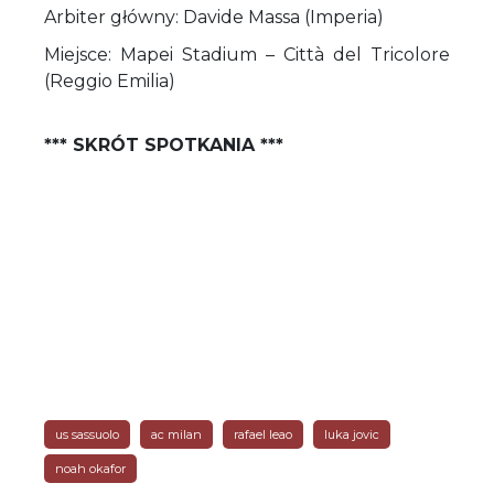
Arbiter główny: Davide Massa (Imperia)
Miejsce: Mapei Stadium – Città del Tricolore
(Reggio Emilia)
*** SKRÓT SPOTKANIA ***
us sassuolo
ac milan
rafael leao
luka jovic
noah okafor