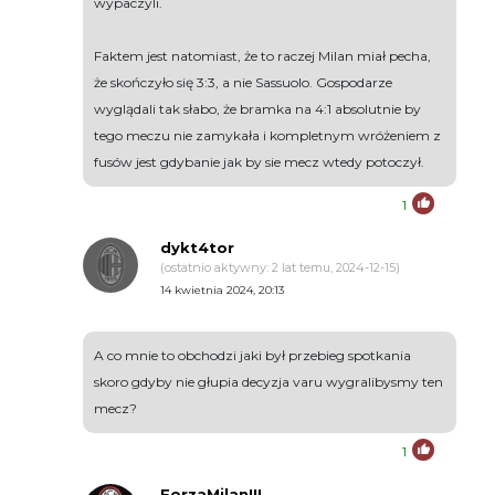
wypaczyli.
Faktem jest natomiast, że to raczej Milan miał pecha,
że skończyło się 3:3, a nie Sassuolo. Gospodarze
wyglądali tak słabo, że bramka na 4:1 absolutnie by
tego meczu nie zamykała i kompletnym wróżeniem z
fusów jest gdybanie jak by sie mecz wtedy potoczył.
1
dykt4tor
(ostatnio aktywny: 2 lat temu, 2024-12-15)
14 kwietnia 2024, 20:13
A co mnie to obchodzi jaki był przebieg spotkania
skoro gdyby nie głupia decyzja varu wygralibysmy ten
mecz?
1
ForzaMilan!!!