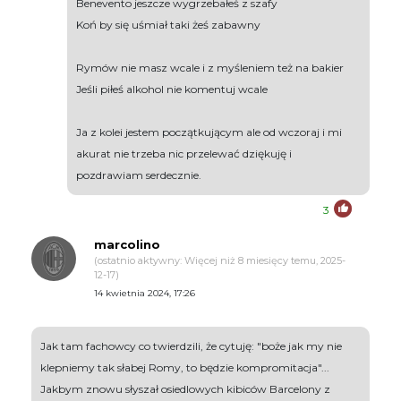
Benevento jeszcze wygrzebałeś z szafy
Koń by się uśmiał taki żeś zabawny
Rymów nie masz wcale i z myśleniem też na bakier
Jeśli piłeś alkohol nie komentuj wcale
Ja z kolei jestem początkującym ale od wczoraj i mi
akurat nie trzeba nic przelewać dziękuję i
pozdrawiam serdecznie.
3
marcolino
(ostatnio aktywny: Więcej niż 8 miesięcy temu, 2025-
12-17)
14 kwietnia 2024, 17:26
Jak tam fachowcy co twierdzili, że cytuję: "boże jak my nie
klepniemy tak słabej Romy, to będzie kompromitacja"...
Jakbym znowu słyszał osiedlowych kibiców Barcelony z