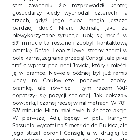
sam zawodnik źle rozprowadził kontrę
gospodarzy, kiedy wychodzili czterech na
trzech, gdyż jego ekipa mogła jeszcze
bardziej dobić Milan. Jednak, jako że
niewykorzystane sytuacje lubią się mścić, w
59' minucie to rossoneri zdobyli kontaktową
bramkę. Rafael Leao z lewej strony zagrał w
pole karne, zagranie przeciął Consigli, ale piłka
trafiła wprost pod nogi Jovicia, który umieścił
ją w bramce. Niewiele później był już remis,
kiedy to Chukwueze ponownie zdobył
bramkę, ale również i tym razem VAR
dopatrzył się pozycji spalonej. Jak pokazały
powtórki, liczonej raczej w milimetrach. W 78' i
83' minucie Milan miał dwie bliźniacze akcje.
W pierwszej Adli, będąc w polu karnym
Sassuolo, wycofał na 5 metr do do Pulisica, ale
jego strzał obronił Consigli, a w drugiej to