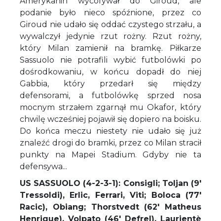
Amerykanin wycofywał do Giroud, ale
podanie było nieco spóźnione, przez co
Giroud nie udało się oddać czystego strzału, a
wywalczył jedynie rzut rożny. Rzut rożny,
który Milan zamienił na bramkę. Piłkarze
Sassuolo nie potrafili wybić futbolówki po
dośrodkowaniu, w końcu dopadł do niej
Gabbia, który przedarł się między
defensorami, a futbolówkę sprzed nosa
mocnym strzałem zgarnął mu Okafor, który
chwilę wcześniej pojawił się dopiero na boisku.
Do końca meczu niestety nie udało się już
znaleźć drogi do bramki, przez co Milan stracił
punkty na Mapei Stadium. Gdyby nie ta
defensywa...
US SASSUOLO (4-2-3-1): Consigli; Toljan (9'
Tressoldi), Erlic, Ferrari, Viti; Boloca (77'
Racic), Obiang; Thorstvedt (62' Matheus
Henrique), Volpato (46' Defrel), Laurientè