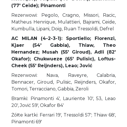
(77' Ceide); Pinamonti
Rezerwowi: Pegolo, Cragno, Missori, Racic,
Matheus Henrique, Mulattieri, Bajrami, Ceide,
Kumbulla, Lipani, Doig, Ruan Tressoldi, Defrel
AC MILAN (4-2-3-1): Sportiello; Florenzi,
Kjaer (54' Gabbia), Thiaw, Theo
Hernandez; Musah (55' Giroud), Adli (82'
Okafor); Chukwueze (65' Pulisic), Loftus-
Cheek (55' Reijnders), Leao; Jović
Rezerwowi: Nava, Raveyre, Calabria,
Bennacer, Giroud, Pulisic, Reijnders, Okafor,
Tomori, Terracciano, Gabbia, Zeroli
Bramki: Pinamonti 4', Lauriente 10', 53, Leao
20', Jović 59', Okafor 84'
Żółte kartki: Ferrari 19', Tressoldi 57'; Thiaw 68',
Pinamonti 69'