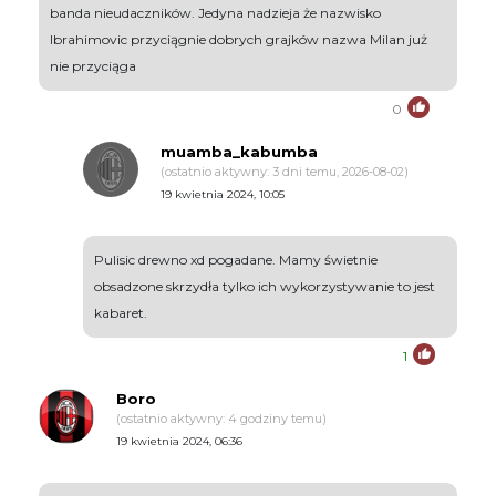
banda nieudaczników. Jedyna nadzieja że nazwisko
Ibrahimovic przyciągnie dobrych grajków nazwa Milan już
nie przyciąga
0
muamba_kabumba
(ostatnio aktywny: 3 dni temu, 2026-08-02)
19 kwietnia 2024, 10:05
Pulisic drewno xd pogadane. Mamy świetnie
obsadzone skrzydła tylko ich wykorzystywanie to jest
kabaret.
1
Boro
(ostatnio aktywny: 4 godziny temu)
19 kwietnia 2024, 06:36