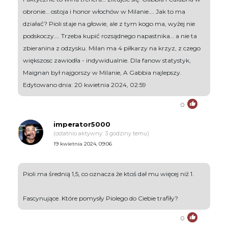
obronie… ostoja i honor włochów w Milanie…. Jak to ma
działać? Pioli staje na głowie, ale z tym kogo ma, wyżej nie
podskoczy…. Trzeba kupić rozsądnego napastnika… a nie ta
zbieranina z odzysku. Milan ma 4 piłkarzy na krzyz, z czego
większosc zawiodła - indywidualnie. Dla fanow statystyk,
Maignan był najgorszy w Milanie, A Gabbia najlepszy.
Edytowano dnia: 20 kwietnia 2024, 02:59
0
imperator5000
(ostatnio aktywny: 3 godziny temu)
19 kwietnia 2024, 09:06
Pioli ma średnią 1,5, co oznacza że ktoś dał mu więcej niż 1.
Fascynujące. Które pomysły Piolego do Ciebie trafiły?
0