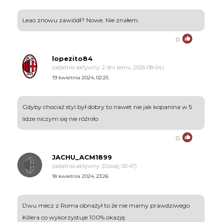
Leao znowu zawiódł? Nowe. Nie znałem.
0
lopezito84
(ostatnio aktywny: 2 dni temu, 2026-08-04)
19 kwietnia 2024, 02:25
Gdyby chociaż styl był dobry to nawet nie jak kopanina w 5
lidze niczym się nie różniło
0
JACHU_ACM1899
(ostatnio aktywny: Dzisiaj, 00:47)
18 kwietnia 2024, 23:26
Dwu mecz z Roma obnażył to że nie mamy prawdziwego
Killera co wykorzystuje 100% okazję.