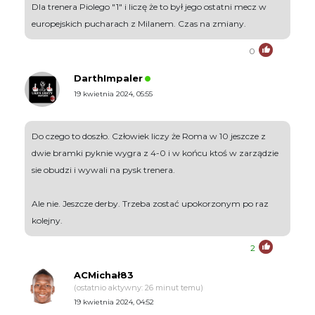
Dla trenera Piolego "1" i liczę że to był jego ostatni mecz w
europejskich pucharach z Milanem. Czas na zmiany.
0
DarthImpaler
19 kwietnia 2024, 05:55
Do czego to doszło. Człowiek liczy że Roma w 10 jeszcze z
dwie bramki pyknie wygra z 4-0 i w końcu ktoś w zarządzie
sie obudzi i wywali na pysk trenera.
Ale nie. Jeszcze derby. Trzeba zostać upokorzonym po raz
kolejny.
2
ACMichał83
(ostatnio aktywny: 26 minut temu)
19 kwietnia 2024, 04:52