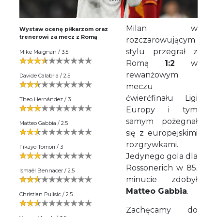
Milan w
Wystaw ocenę piłkarzom oraz
trenerowi za mecz z Romą
rozczarowującym
stylu przegrał z
Mike Maignan / 3.5
Romą
1:2
w
rewanżowym
Davide Calabria / 2.5
meczu
ćwierćfinału Ligi
Theo Hernández / 3
Europy i tym
samym pożegnał
Matteo Gabbia / 2.5
się z europejskimi
rozgrywkami.
Fikayo Tomori / 3
Jedynego gola dla
Rossonerich w 85.
Ismaël Bennacer / 2.5
minucie zdobył
Matteo Gabbia
.
Christian Pulisic / 2.5
Zachęcamy do