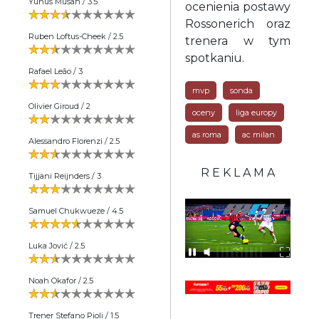
Yunus Musah / 3.5
ocenienia postawy
Rossonerich oraz
Ruben Loftus-Cheek / 2.5
trenera w tym
spotkaniu.
Rafael Leão / 3
mvp
sonda
Olivier Giroud / 2
oceny
liga europy
as roma
ac milan
Alessandro Florenzi / 2.5
R E K L A M A
Tijjani Reijnders / 3
Samuel Chukwueze / 4.5
Luka Jović / 2.5
Noah Okafor / 2.5
Trener Stefano Pioli / 1.5