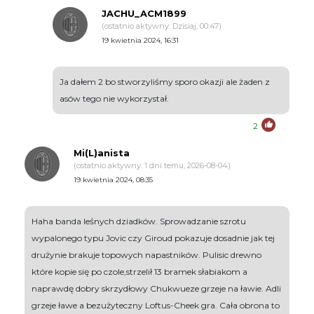
JACHU_ACM1899
(ostatnio aktywny: Dzisiaj, 00:47)
19 kwietnia 2024, 16:31
Ja dałem 2 bo stworzyliśmy sporo okazji ale żaden z
asów tego nie wykorzystał.
2
Mi(L)anista
(ostatnio aktywny: 1 dni temu, 2026-08-04)
19 kwietnia 2024, 08:35
Haha banda leśnych dziadków. Sprowadzanie szrotu
wypalonego typu Jovic czy Giroud pokazuje dosadnie jak tej
drużynie brakuje topowych napastników. Pulisic drewno
które kopie się po czole,strzelił 13 bramek słabiakom a
naprawdę dobry skrzydłowy Chukwueze grzeje na ławie. Adli
grzeje ławe a bezużyteczny Loftus-Cheek gra. Cała obrona to