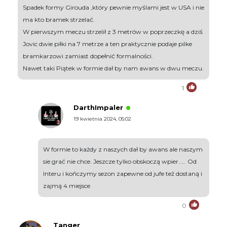
Spadek formy Girouda ,który pewnie myślami jest w USA i nie
ma kto bramek strzelać.
W pierwszym meczu strzelił z 3 metrów w poprzeczkę a dziś
Jovic dwie piłki na 7 metrze a ten praktycznie podaje pilke
bramkarzowi zamiast dopełnić formalności.
Nawet taki Piątek w formie dał by nam awans w dwu meczu.
1
DarthImpaler
19 kwietnia 2024, 05:02
W formie to każdy z naszych dał by awans ale naszym
sie grać nie chce. Jeszcze tylko obskoczą wpier..... Od
Interu i kończymy sezon zapewne od jufe też dostaną i
zajmą 4 miejsce
0
Tanger