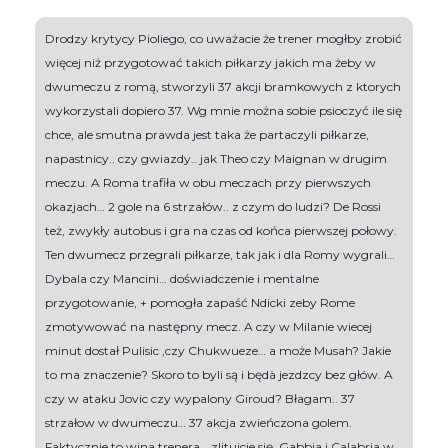
Drodzy krytycy Pioliego, co uważacie że trener mogłby zrobić
więcej niż przygotować takich piłkarzy jakich ma żeby w
dwumeczu z romą, stworzyli 37 akcji bramkowych z ktorych
wykorzystali dopiero 37. Wg mnie można sobie psioczyć ile się
chce, ale smutna prawda jest taka że partaczyli piłkarze,
napastnicy.. czy gwiazdy.. jak Theo czy Maignan w drugim
meczu. A Roma trafiła w obu meczach przy pierwszych
okazjach… 2 gole na 6 strzałów.. z czym do ludzi? De Rossi
też, zwykły autobus i gra na czas od końca pierwszej połowy.
Ten dwumecz przegrali piłkarze, tak jak i dla Romy wygrali…
Dybala czy Mancini… doświadczenie i mentalne
przygotowanie, + pomogła zapaść Ndicki zeby Rome
zmotywować na następny mecz. A czy w Milanie wiecej
minut dostał Pulisic ,czy Chukwueze… a może Musah? Jakie
to ma znaczenie? Skoro to byli są i będà jezdzcy bez głów. A
czy w ataku Jovic czy wypalony Giroud? Błagam.. 37
strzałow w dwumeczu… 37 akcja zwieńczona golem.
Faktycznie to wina trenera… zlitujcie się. Gabbia i Calabria w