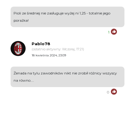
Pioli ze średniej nie zasługuje wyżej ni 1,25 - totalnie jego
porażka!
1
Pablo78
(ostatnio aktywny: Wczoraj, 17:21)
18 kwietnia 2024, 23:09
Żenada na tylu zawodników nikt nie zrobił różnicy wszyscy
na równo....
0