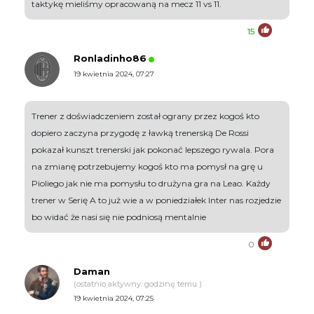
taktykę mieliśmy opracowaną na mecz 11 vs 11.
15
Ronladinho86
19 kwietnia 2024, 07:27
Trener z doświadczeniem został ograny przez kogoś kto
dopiero zaczyna przygodę z ławką trenerską De Rossi
pokazał kunszt trenerski jak pokonać lepszego rywala. Pora
na zmianę potrzebujemy kogoś kto ma pomysł na grę u
Pioliego jak nie ma pomysłu to drużyna gra na Leao. Każdy
trener w Serię A to już wie a w poniedziałek Inter nas rozjedzie
bo widać że nasi się nie podniosą mentalnie
0
Daman
(ostatnio aktywny: godzinę temu )
19 kwietnia 2024, 07:25