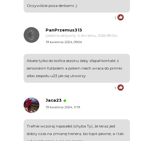
Oczywiście poza derbami ;)
1
PanPrzemus313
(ostatnio aktywny: 4 dni temu, 2026-08-04)
19 kwietnia 2024, 09:04
Abate tylko do końca sezonu żeby złapał kontakt z
seniorskim futbolem a potem niech wraca do primki
albo zespołu u23 jak się utworzy
1
Jaca23
19 kwietnia 2024, 11:19
Trafnie wczoraj napsiałeś (chyba Ty), że teraz jest
dobry czas na zmianę trenera, bo top4 pewne, a i tak