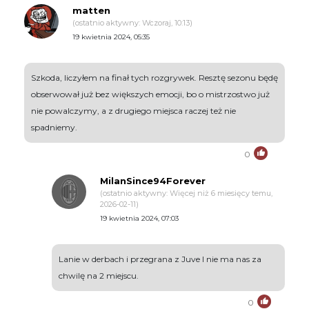
matten
(ostatnio aktywny: Wczoraj, 10:13)
19 kwietnia 2024, 05:35
Szkoda, liczyłem na finał tych rozgrywek. Resztę sezonu będę
obserwował już bez większych emocji, bo o mistrzostwo już
nie powalczymy, a z drugiego miejsca raczej też nie
spadniemy.
0
MilanSince94Forever
(ostatnio aktywny: Więcej niż 6 miesięcy temu,
2026-02-11)
19 kwietnia 2024, 07:03
Lanie w derbach i przegrana z Juve I nie ma nas za
chwilę na 2 miejscu.
0