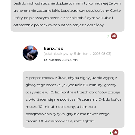
Jeśli do nich ostatecznie dojdzie to mam tylko nadzieję że tym
trenerem nie zostanie jakiś Lopetegui czy patologiczny Conte
który po pierwszym sezonie zacznie robić dym w klubie i
ostatecznie po max dwóch latach odejdzie obrażony.
2
karp_fso
(ostatnio aktywny: 5 dni temu, 2026-08-03)
19 kwietnia 2024, 07:14
A propos meczu z Juve, chyba nigdy już nie wyprę z
głowy tego obrazka, jak jest koło 80 minuty, gramy
oczywiście w 10, leci kontra a trzech obrońców zostaje
z tyłu, żaden się nie podłącza. Przegramy 0-1, do końca
meczu 10 minut + doliczony, a tam zero
podejmowania ryzyka, gdy nie ma nawet czego
bronić. Ot Piolisimo w całej rozciągłości.
1