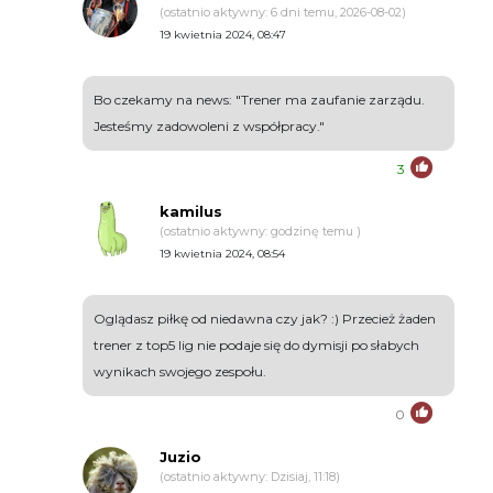
(ostatnio aktywny: 6 dni temu, 2026-08-02)
19 kwietnia 2024, 08:47
Bo czekamy na news: "Trener ma zaufanie zarządu.
Jesteśmy zadowoleni z współpracy."
3
kamilus
(ostatnio aktywny: godzinę temu )
19 kwietnia 2024, 08:54
Oglądasz piłkę od niedawna czy jak? :) Przecież żaden
trener z top5 lig nie podaje się do dymisji po słabych
wynikach swojego zespołu.
0
Juzio
(ostatnio aktywny: Dzisiaj, 11:18)