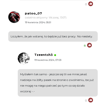
0
patoo_07
(ostatnio aktywny: Wczoraj, 13:07)
19 kwietnia 2024, 05:51
Liczyłem, że jak wstanę, to będzie już bez pracy. No niestety.
8
Tzeentch3
19 kwietnia 2024, 07:03
Myślałem tak samo - jeszcze się tli we mnie jakaś
nadzieja na żółty pasek na stronie o zwolnieniu, bo już
nie mogę na niego patrzeć po tym co się działo
wczoraj -.-
0