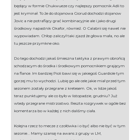
będący w formie Chukwueze czy najlepszy pomocnik Adli to
jest kryminał. To że do stojanowa Giorud dochodzi stojanow
Jovic a nie potrafiący grać kombinacyjnie ale i jako drugi
środkowy napastnik Okafor, również. O Calabrii się nawet nie
wypowiadam. Chłop zaliczył taki zjazd że głowa mała, no ale
tu jeszcze przymkne oko.
Do tego dochodzi jakaś śmieszna taktyka z prawym obrońcą
schodzacym do środka i środkowym pomocnikiem grającym
na flance. Im bardziej Pioli bawi się w jakiegoś Guardiole tym
gorzej mu to wychodzi. Lubię go ale cele jakie miał przed tym
sezonem zostały przegrane z kretesem. Ok, w lidze jakoś
teraz punktujemy ale co było w listopadzie, grudniu? Już
wtedy przegrane mistrzostwo. Reszta rozgrywek w ogóle bez
komentarza bo w każdej z nich daliśmy ciała.
Kolejna rzecz to mecze z czołówka i o być albo nie być w tym
sezonie... Mamy szansę na awans z grupy w LM,