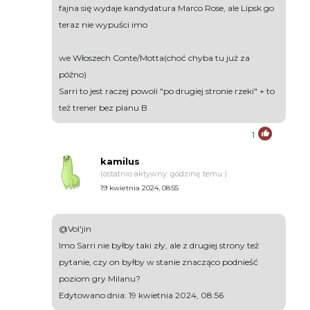
fajna się wydaje kandydatura Marco Rose, ale Lipsk go
teraz nie wypuści imo
we Włoszech Conte/Motta(choć chyba tu już za
późno)
Sarri to jest raczej powoli "po drugiej stronie rzeki" + to
też trener bez planu B
1
kamilus
(ostatnio aktywny: godzinę temu )
19 kwietnia 2024, 08:55
@Vol'jin
Imo Sarri nie byłby taki zły, ale z drugiej strony też
pytanie, czy on byłby w stanie znacząco podnieść
poziom gry Milanu?
Edytowano dnia: 19 kwietnia 2024, 08:56