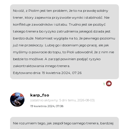
No cóż, z Piolim jest ten problem, że to na prawdę solidny
trener, ktory zapewnia przyzwoite wyniki i stabilność. Nie
konfliktuje zawodników i sztabu. Trudno jest sie pozbyć
takiego trenera bo ryzyko zatrudnienia jakiegoś dziada jest
bardzo duże. Natomiast wygląda na to, że pewnego poziomu
już nie przeskoczy. Lubię go i doceniam jego pracę, ale jak
myślimy o powrocie do topu, to Pioli udowodnił, że z nim nie
bedzie to możliwe. A zarząd powinien podjąć ryzyko
zakontraktowania innego trenera.
Edytowano dnia: 19 kwietnia 2024, 07:26
1
karp_fso
(ostatnio aktywny: 5 dni temu, 2026-08-03)
19 kwietnia 2024, 07:08
Nie rozumiem tego, jak zespół tego samego trenera, bardziej