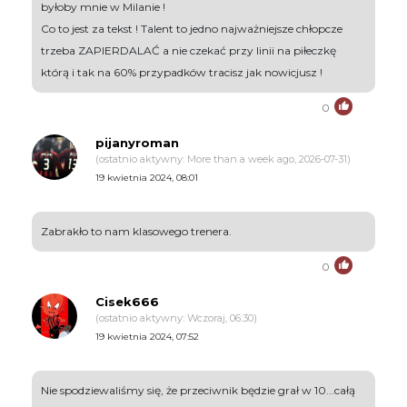
byłoby mnie w Milanie !
Co to jest za tekst ! Talent to jedno najważniejsze chłopcze
trzeba ZAPIERDALAĆ a nie czekać przy linii na piłeczkę
którą i tak na 60% przypadków tracisz jak nowicjusz !
0
pijanyroman
(ostatnio aktywny: More than a week ago, 2026-07-31)
19 kwietnia 2024, 08:01
Zabrakło to nam klasowego trenera.
0
Cisek666
(ostatnio aktywny: Wczoraj, 06:30)
19 kwietnia 2024, 07:52
Nie spodziewaliśmy się, że przeciwnik będzie grał w 10...całą