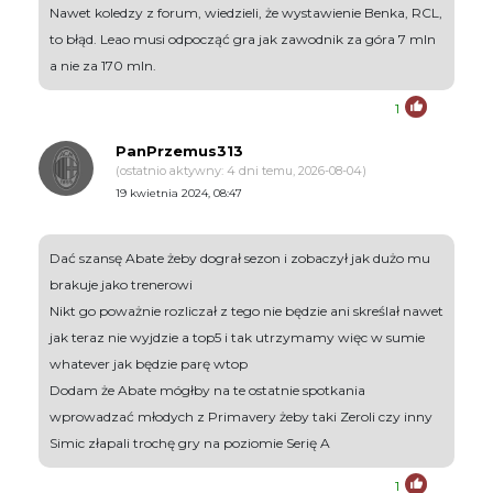
Nawet koledzy z forum, wiedzieli, że wystawienie Benka, RCL,
to błąd. Leao musi odpocząć gra jak zawodnik za góra 7 mln
a nie za 170 mln.
1
PanPrzemus313
(ostatnio aktywny: 4 dni temu, 2026-08-04)
19 kwietnia 2024, 08:47
Dać szansę Abate żeby dograł sezon i zobaczył jak dużo mu
brakuje jako trenerowi
Nikt go poważnie rozliczał z tego nie będzie ani skreślał nawet
jak teraz nie wyjdzie a top5 i tak utrzymamy więc w sumie
whatever jak będzie parę wtop
Dodam że Abate mógłby na te ostatnie spotkania
wprowadzać młodych z Primavery żeby taki Zeroli czy inny
Simic złapali trochę gry na poziomie Serię A
1