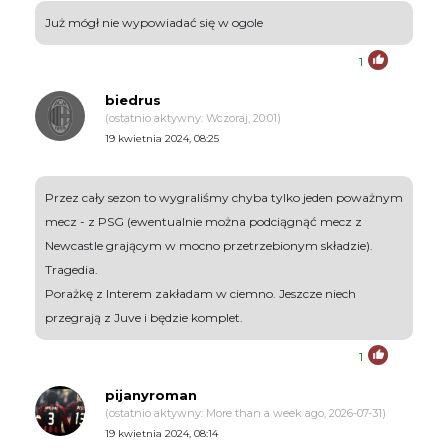
Już mógł nie wypowiadać się w ogole
1
biedrus
(ostatnio aktywny: Wczoraj, 20:01)
19 kwietnia 2024, 08:25
Przez cały sezon to wygraliśmy chyba tylko jeden poważnym
mecz - z PSG (ewentualnie można podciągnąć mecz z
Newcastle grającym w mocno przetrzebionym składzie).
Tragedia.
Porażkę z Interem zakładam w ciemno. Jeszcze niech
przegrają z Juve i będzie komplet.
1
pijanyroman
(ostatnio aktywny: More than a week ago, 2026-07-31)
19 kwietnia 2024, 08:14