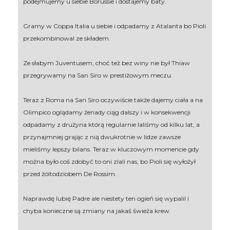
podejmujemy u siebie Borussie i dostajemy baty.
Gramy w Coppa Italia u siebie i odpadamy z Atalanta bo Pioli
przekombinowal ze składem.
Ze słabym Juventusem, choć też bez winy nie był Thiaw
przegrywamy na San Siro w prestiżowym meczu.
Teraz z Roma na San Siro oczywiście także dajemy ciała a na
Olimpico oglądamy żenady ciąg dalszy i w konsekwencji
odpadamy z drużyna którą regularnie laliśmy od kilku lat, a
przynajmniej grając z nią dwukrotnie w lidze zawsze
mieliśmy lepszy bilans. Teraz w kluczowym momencie gdy
można było coś zdobyć to oni zlali nas, bo Pioli się wyłożył
przed żóltodziobem De Rossim.
Naprawdę lubię Padre ale niestety ten ogień się wypalil i
chyba konieczne są zmiany na jakaś świeża krew.