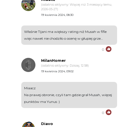
(ostatnio aktywny: Więcej niż 3 miesięcy temu,
2026-05-27)
19 kwietnia 2024, 08:30
Właśnie Tijani ma większy rating niż Musah w fifie
więc nawet nie chodziło o ocenę w głupiej grze…
0
MilanHomer
(ostatnio aktywny: Dzisiaj, 12:58)
19 kwietnia 2024, 09:02
Miaacz
Na prawej obronie, czyli tam gdzie grał Musah, więcej
punktów ma Yunus :)
0
Diavo