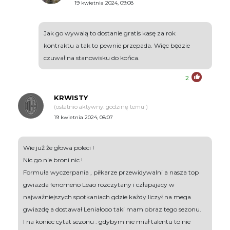
19 kwietnia 2024, 09:08
Jak go wywalą to dostanie gratis kasę za rok
kontraktu a tak to pewnie przepada. Więc będzie
czuwał na stanowisku do końca.
2
KRWISTY
(ostatnio aktywny: godzinę temu )
19 kwietnia 2024, 08:07
Wie już że głowa poleci !
Nic go nie broni nic !
Formuła wyczerpania , piłkarze przewidywalni a nasza top
gwiazda fenomeno Leao rozczytany i człapajacy w
najważniejszych spotkaniach gdzie każdy liczył na mega
gwiazdę a dostawał Leniałooo taki mam obraz tego sezonu.
I na koniec cytat sezonu : gdybym nie miał talentu to nie