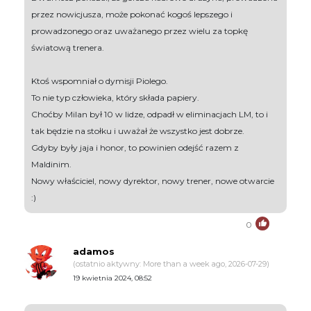
przez nowicjusza, może pokonać kogoś lepszego i
prowadzonego oraz uważanego przez wielu za topkę
światową trenera.
Ktoś wspomniał o dymisji Piolego.
To nie typ człowieka, który składa papiery.
Choćby Milan był 10 w lidze, odpadł w eliminacjach LM, to i
tak będzie na stołku i uważał że wszystko jest dobrze.
Gdyby były jaja i honor, to powinien odejść razem z
Maldinim.
Nowy właściciel, nowy dyrektor, nowy trener, nowe otwarcie
:)
0
adamos
(ostatnio aktywny: More than a week ago, 2026-07-29)
19 kwietnia 2024, 08:52