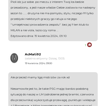
Pioli idz juz sobie. po meczu z interem Twoj los bedzie
przesadzony, a jesli nasze władze Ciebie zostawia na nastepny
sezon to ...... druzyna nie ma pomyslu, stylu, niczego !!!! tylko
przeblyski niektorych graczy go ratuja a nie jego
''umiejetnosci prowadzenia zespolu''. bez jaj !! ten klub to
MILAN a nie viola, lazio czy roma ...
Edytowano dnia: 19 kwietnia 2024, 09:10
1
AcMati92
(ostatnio aktywny: Dzisiaj, 13:03)
19 kwietnia 2024, 09:00
Ale przecież mamy ligę mistrzów za rok xd
Niesamowite jest to, że takie PSG mając bardzo podobną
sytuację do naszej w LM (odrobienie jednej bramki, czerwona
dla przeciwnika) wykorzystuje przewagę, punktuje i wklepuje
4:1 Barcelonie, a Milan kompletnie nie umie wykorzystywać