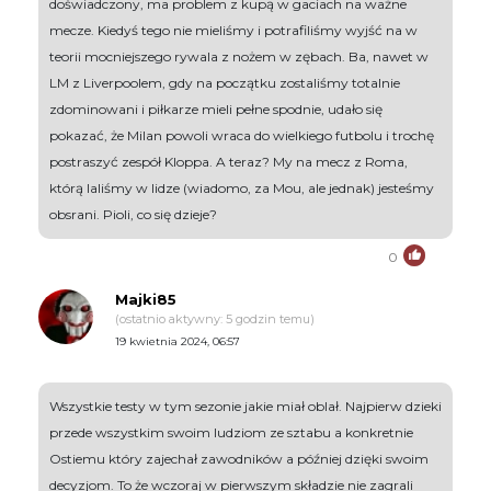
doświadczony, ma problem z kupą w gaciach na ważne
mecze. Kiedyś tego nie mieliśmy i potrafiliśmy wyjść na w
teorii mocniejszego rywala z nożem w zębach. Ba, nawet w
LM z Liverpoolem, gdy na początku zostaliśmy totalnie
zdominowani i piłkarze mieli pełne spodnie, udało się
pokazać, że Milan powoli wraca do wielkiego futbolu i trochę
postraszyć zespół Kloppa. A teraz? My na mecz z Roma,
którą laliśmy w lidze (wiadomo, za Mou, ale jednak) jesteśmy
obsrani. Pioli, co się dzieje?
0
Majki85
(ostatnio aktywny: 5 godzin temu)
19 kwietnia 2024, 06:57
Wszystkie testy w tym sezonie jakie miał oblał. Najpierw dzieki
przede wszystkim swoim ludziom ze sztabu a konkretnie
Ostiemu który zajechał zawodników a później dzięki swoim
decyzjom. To że wczoraj w pierwszym składzie nie zagrali