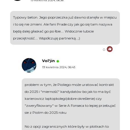
19 kwietnia 2024, 06:36
Typowy beton. Jego poprzeczka już dawno stanęła w miejscu
i to się nie zmieni. Ale fani Prade czy jak go się tam nazywa
będą dalej głaskać go po łbie…. Widocznie lubicie
przeciętność…. Współczuję partnerką…;)
0
Vol'jin
19 kwietnia 2024, 06:43
problem w tym, że Pioliego może uratować kontrakt
do 2025 i "mierność" kandydatów bo jak to ma być
karierowicz laptopkolegi(dobre określenie) czy
"zweryfikowany" w Serie A Fonseca to lepiej przebujać
sie z Piolim do 2025 roku
No z opcji zagranicznych które były w plotkach to