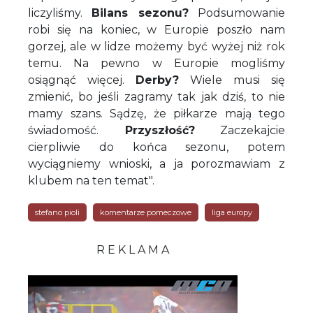
liczyliśmy.
Bilans sezonu?
Podsumowanie
robi się na koniec, w Europie poszło nam
gorzej, ale w lidze możemy być wyżej niż rok
temu. Na pewno w Europie mogliśmy
osiągnąć więcej.
Derby?
Wiele musi się
zmienić, bo jeśli zagramy tak jak dziś, to nie
mamy szans. Sądzę, że piłkarze mają tego
świadomość.
Przyszłość?
Zaczekajcie
cierpliwie do końca sezonu, potem
wyciągniemy wnioski, a ja porozmawiam z
klubem na ten temat".
stefano pioli
komentarze pomeczowe
liga europy
R E K L A M A