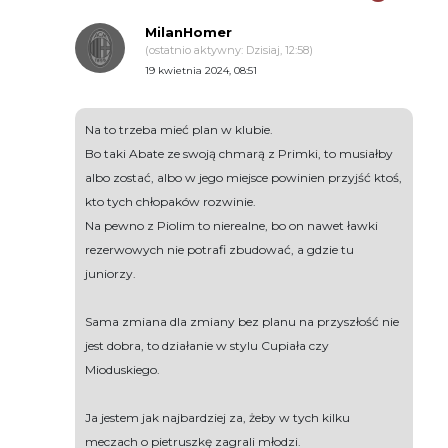
MilanHomer
(ostatnio aktywny: Dzisiaj, 12:58)
19 kwietnia 2024, 08:51
Na to trzeba mieć plan w klubie.
Bo taki Abate ze swoją chmarą z Primki, to musiałby
albo zostać, albo w jego miejsce powinien przyjść ktoś,
kto tych chłopaków rozwinie.
Na pewno z Piolim to nierealne, bo on nawet ławki
rezerwowych nie potrafi zbudować, a gdzie tu
juniorzy.
Sama zmiana dla zmiany bez planu na przyszłość nie
jest dobra, to działanie w stylu Cupiała czy
Mioduskiego.
Ja jestem jak najbardziej za, żeby w tych kilku
meczach o pietruszkę zagrali młodzi.