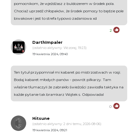
pomocnikom, że wjeżdżasz z buldozerem w środek pola.
Chociaż uprzedź chłopaków, że środek pomocy to będzie pole
biwakowe i jest to strefa typowo zadaniowa xd
2
DarthImpaler
(ostatnio aktywny: Wczoraj, 19:23)
19 kwietnia 2024, 09:40
Ten tytuł przypomniał mi kabaret po mistrzostwach w rosji.
Bodaj kabaret młodych panów - powrót piłkarzy. Tam
właśnie tłumaczyli że zabrakło świeżości zawiodła taktyka na
każde pytanie tak bramkarz Wojtek s. Odpowiadal
0
Hitsune
(ostatnio aktywny: 2 dni temu, 2026-08-06)
19 kwietnia 2024, 09:21