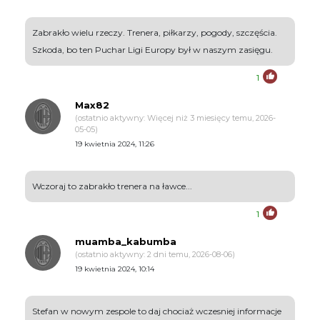
Zabrakło wielu rzeczy. Trenera, piłkarzy, pogody, szczęścia.
Szkoda, bo ten Puchar Ligi Europy był w naszym zasięgu.
1
Max82
(ostatnio aktywny: Więcej niż 3 miesięcy temu, 2026-
05-05)
19 kwietnia 2024, 11:26
Wczoraj to zabrakło trenera na ławce...
1
muamba_kabumba
(ostatnio aktywny: 2 dni temu, 2026-08-06)
19 kwietnia 2024, 10:14
Stefan w nowym zespole to daj chociaż wczesniej informacje