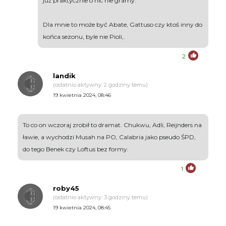
już praktycznie o nic nie gramy.
Dla mnie to może być Abate, Gattuso czy ktoś inny do
końca sezonu, byle nie Pioli,.
2
landik
(ostatnio aktywny: 2 godziny temu)
19 kwietnia 2024, 08:46
To co on wczoraj zrobił to dramat. Chukwu, Adli, Reijnders na
ławie, a wychodzi Musah na PO, Calabria jako pseudo ŚPD,
do tego Benek czy Loftus bez formy.
1
roby45
(ostatnio aktywny: 3 godziny temu)
19 kwietnia 2024, 08:45