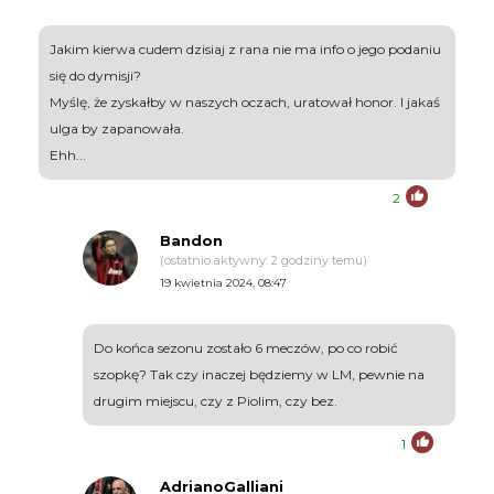
Jakim kierwa cudem dzisiaj z rana nie ma info o jego podaniu
się do dymisji?
Myślę, że zyskałby w naszych oczach, uratował honor. I jakaś
ulga by zapanowała.
Ehh...
2
Bandon
(ostatnio aktywny: 2 godziny temu)
19 kwietnia 2024, 08:47
Do końca sezonu zostało 6 meczów, po co robić
szopkę? Tak czy inaczej będziemy w LM, pewnie na
drugim miejscu, czy z Piolim, czy bez.
1
AdrianoGalliani