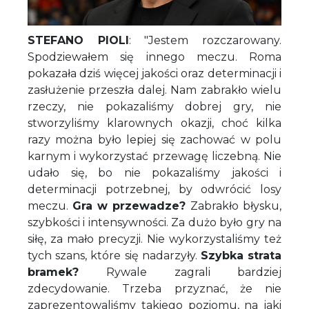
STEFANO PIOLI
: "Jestem rozczarowany.
Spodziewałem się innego meczu. Roma
pokazała dziś więcej jakości oraz determinacji i
zasłużenie przeszła dalej. Nam zabrakło wielu
rzeczy, nie pokazaliśmy dobrej gry, nie
stworzyliśmy klarownych okazji, choć kilka
razy można było lepiej się zachować w polu
karnym i wykorzystać przewagę liczebną. Nie
udało się, bo nie pokazaliśmy jakości i
determinacji potrzebnej, by odwrócić losy
meczu.
Gra w przewadze?
Zabrakło błysku,
szybkości i intensywności. Za dużo było gry na
siłę, za mało precyzji. Nie wykorzystaliśmy też
tych szans, które się nadarzyły.
Szybka strata
bramek?
Rywale zagrali bardziej
zdecydowanie. Trzeba przyznać, że nie
zaprezentowaliśmy takiego poziomu, na jaki