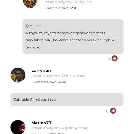
(ostatnio aktywny: Dzisiaj, 13:53)
19 kwietnia 2024, 12:11
@Miaacz
A myślisz, że ja to naprawdę sprawdzałem?:D
Napisałem tak , bo Padre zabetonował skład i tyle w
temacie.
0
carrygun
(ostatnio aktywny: 25 minut temu)
19 kwietnia 2024, 06:42
Zabrakło Ci mózgu i tyle.
0
Marios77
(ostatnio aktywny: 4 godziny temu)