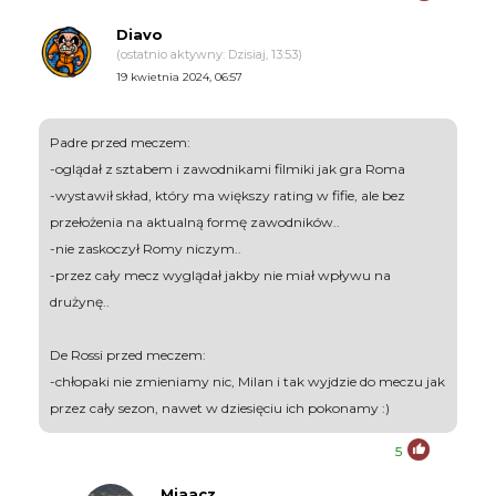
Diavo
(ostatnio aktywny: Dzisiaj, 13:53)
19 kwietnia 2024, 06:57
Padre przed meczem:
-oglądał z sztabem i zawodnikami filmiki jak gra Roma
-wystawił skład, który ma większy rating w fifie, ale bez
przełożenia na aktualną formę zawodników..
-nie zaskoczył Romy niczym..
-przez cały mecz wyglądał jakby nie miał wpływu na
drużynę..
De Rossi przed meczem:
-chłopaki nie zmieniamy nic, Milan i tak wyjdzie do meczu jak
przez cały sezon, nawet w dziesięciu ich pokonamy :)
5
Miaacz