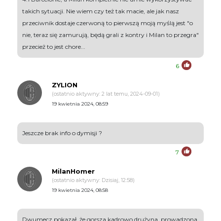
takich sytuacji. Nie wiem czy też tak macie, ale jak nasz
przeciwnik dostaje czerwoną to pierwszą moją myślą jest "o
nie, teraz się zamurują, będą grali z kontry i Milan to przegra"
przecież to jest chore...
6
ZYLION
(ostatnio aktywny: 2 lat temu, 2024-09-01)
19 kwietnia 2024, 08:59
Jeszcze brak info o dymisji ?
7
MilanHomer
(ostatnio aktywny: Dzisiaj, 12:58)
19 kwietnia 2024, 08:58
Dwumecz pokazał, że gorsza kadrowo drużyna, prowadzona