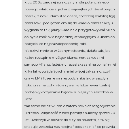
klub 200x bardziej atrakcyjnym dla potencjalnego
nowego właściciela. jedna z największych światowych
marek, z nowiutkim stadionem, coroczną stabilną ligą
mistrzów i podłączaniem się do walki o mistrza kraju -
wygląda to tak, jakby Cardinale przygotowywał Milan
do bycia możliwie najbardziej atrakcyjnym klubem do
nabycia, co najprawdopodobniej robi.
nie dziwi mnie to w żadnym stopniu, działa tak, jak
każdy rozsądnie myślący biznesmen. szkoda mi
samego Milanu; jesteśmy raczej skazani na co najmniej
kilka lat wyglądających mniej więcej tak samo, czyli
gra w LM i liczenie na niespodziankę jak w zeszłym
roku oraz na potknięcia rywali w lidze i ewentualną
próbę wykorzystania błędów silniejszych zespołów w
lidze.
tak samo nie dziwi mnie zatem również rozgoryczenie
ultrasów. większość z nich pamięta sukcesy sprzed 20
lat, uwierzyli w powrót do elity po scudetto, a tu się
okazuje, że czeka nas kolejna "poczekalnia", co prawda