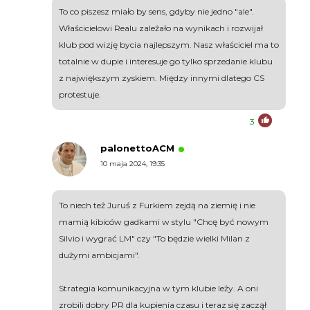
To co piszesz miało by sens, gdyby nie jedno "ale".
Właścicielowi Realu zależało na wynikach i rozwijał
klub pod wizję bycia najlepszym. Nasz właściciel ma to
totalnie w dupie i interesuje go tylko sprzedanie klubu
z największym zyskiem. Między innymi dlatego CS
protestuje.
3
palonettoACM
10 maja 2024, 19:35
To niech też Juruś z Furkiem zejdą na ziemię i nie
mamią kibiców gadkami w stylu "Chcę być nowym
Silvio i wygrać LM" czy "To będzie wielki Milan z
dużymi ambicjami".
Strategia komunikacyjna w tym klubie leży. A oni
zrobili dobry PR dla kupienia czasu i teraz się zaczął