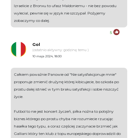
Izraelicie z Bronxu to ufasz Maldoniemu - nie bez powodu
wylecial, pewnie się w język nie szczypał. Pożyjemy
zobaczymy co dalej.
5
Gol
(ostatnio aktywny: godzinę temu )
10 maja 2024, 18:00
Całkiem poważnie Panowie od "Nie satysfakcjonuje mnie"
proponuje zmienić drużynę której kibicujecie, bo szkoda po
prostu dalej istnieć w tym braku satysfakcji i sobie niszczyć
życie.
Futbol to nie jest koncert życzeń, piłka nożna to potężny
biznes którego po prostu chyba nie rozumiecie rzucając
hasełka tego typu, a coraz częściej zaczynacie brzmieć jak
Galliani który ten klub z topu europejskiego doprowadzili do