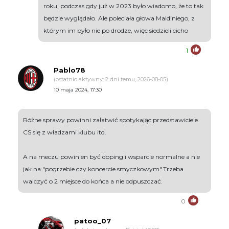
roku, podczas gdy już w 2023 było wiadomo, że to tak
będzie wyglądało. Ale poleciała głowa Maldiniego, z
którym im było nie po drodze, więc siedzieli cicho
1
Pablo78
(ostatnio aktywny: 2 dni temu, 2026-08-05)
10 maja 2024, 17:30
Różne sprawy powinni załatwić spotykając przedstawiciele
CS się z władzami klubu itd.
A na meczu powinien być doping i wsparcie normalne a nie
jak na "pogrzebie czy koncercie smyczkowym".Trzeba
walczyć o 2 miejsce do końca a nie odpuszczać.
0
patoo_07