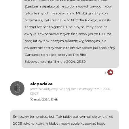
Zgadzam się absolutnie co do młodych zawodników,
tylko że my ich nie rozwijamy. Młodzi grają tylko z
przymusu, pytanie na ile to filozofia Piolego, a na ile
zarząd też ma to gdzieś. Chciałbym, żeby chociaż
dwójka zawodników z tych finalistów youth UCL za
parę lat była w naszym składzie wyjściowym, ale
ewidentnie zatrzymanie talentów takich jak chociażby
Camarda to nie jest priorytet RedBird.
Edytowano dnia: 11 maja 2024, 23:39
0
alepadaka
(ostatnio aktywny: Więcej niż 2 miesięcy temu, 2026-
06-27)
10 maja 2024, 17:48
Śmieszny ten protest jest. Tak jakby zatrzymali się w jakimś
2005 roku w którym kluby mogły sobie kupować kogo