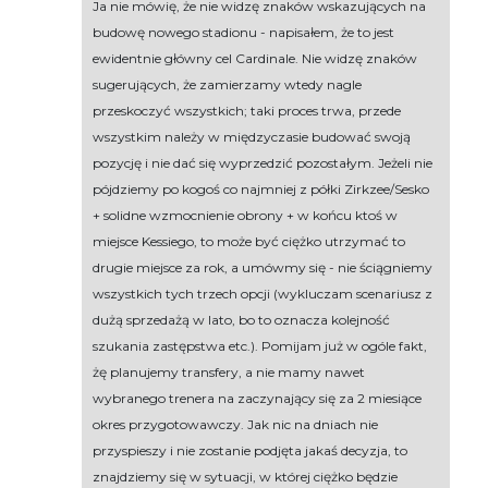
Ja nie mówię, że nie widzę znaków wskazujących na
budowę nowego stadionu - napisałem, że to jest
ewidentnie główny cel Cardinale. Nie widzę znaków
sugerujących, że zamierzamy wtedy nagle
przeskoczyć wszystkich; taki proces trwa, przede
wszystkim należy w międzyczasie budować swoją
pozycję i nie dać się wyprzedzić pozostałym. Jeżeli nie
pójdziemy po kogoś co najmniej z półki Zirkzee/Sesko
+ solidne wzmocnienie obrony + w końcu ktoś w
miejsce Kessiego, to może być ciężko utrzymać to
drugie miejsce za rok, a umówmy się - nie ściągniemy
wszystkich tych trzech opcji (wykluczam scenariusz z
dużą sprzedażą w lato, bo to oznacza kolejność
szukania zastępstwa etc.). Pomijam już w ogóle fakt,
żę planujemy transfery, a nie mamy nawet
wybranego trenera na zaczynający się za 2 miesiące
okres przygotowawczy. Jak nic na dniach nie
przyspieszy i nie zostanie podjęta jakaś decyzja, to
znajdziemy się w sytuacji, w której ciężko będzie