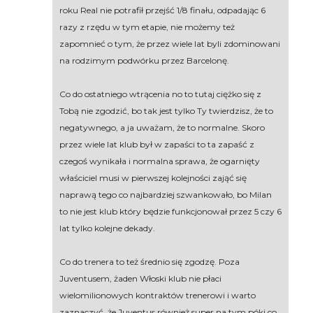
roku Real nie potrafił przejść 1/8 finału, odpadając 6
razy z rzędu w tym etapie, nie możemy też
zapomnieć o tym, że przez wiele lat byli zdominowani
na rodzimym podwórku przez Barcelonę.
Co do ostatniego wtrącenia no to tutaj ciężko się z
Tobą nie zgodzić, bo tak jest tylko Ty twierdzisz, że to
negatywnego, a ja uważam, że to normalne. Skoro
przez wiele lat klub był w zapaści to ta zapaść z
czegoś wynikała i normalna sprawa, że ogarnięty
właściciel musi w pierwszej kolejności zająć się
naprawą tego co najbardziej szwankowało, bo Milan
to nie jest klub który będzie funkcjonował przez 5 czy 6
lat tylko kolejne dekady.
Co do trenera to też średnio się zgodzę. Poza
Juventusem, żaden Włoski klub nie płaci
wielomilionowych kontraktów trenerowi i warto
zaznaczyć, że Juventus również super na tym póki co