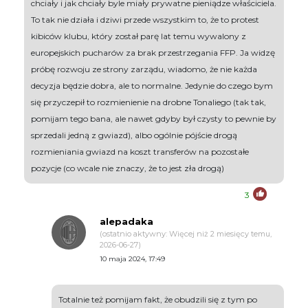
chciały i jak chciały byle miały prywatne pieniądze właściciela.
To tak nie działa i dziwi przede wszystkim to, że to protest
kibiców klubu, który został parę lat temu wywalony z
europejskich pucharów za brak przestrzegania FFP. Ja widzę
próbę rozwoju ze strony zarządu, wiadomo, że nie każda
decyzja będzie dobra, ale to normalne. Jedynie do czego bym
się przyczepił to rozmienienie na drobne Tonaliego (tak tak,
pomijam tego bana, ale nawet gdyby był czysty to pewnie by
sprzedali jedną z gwiazd), albo ogólnie pójście drogą
rozmieniania gwiazd na koszt transferów na pozostałe
pozycje (co wcale nie znaczy, że to jest zła drogą)
3
alepadaka
(ostatnio aktywny: Więcej niż 2 miesięcy temu,
2026-06-27)
10 maja 2024, 17:49
Totalnie też pomijam fakt, że obudzili się z tym po