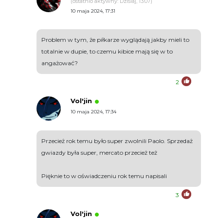
(ostatnio aktywny: Dzisiaj, 13:07)
10 maja 2024, 17:31
Problem w tym, że piłkarze wyglądają jakby mieli to
totalnie w dupie, to czemu kibice mają się w to
angażować?
2
Vol'jin
10 maja 2024, 17:34
Przecież rok temu było super zwolnili Paolo. Sprzedaż
gwiazdy była super, mercato przecież też
Pięknie to w oświadczeniu rok temu napisali
3
Vol'jin