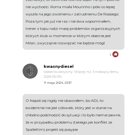
nie wychodzi. Roma miała Mourinho i póki co lepiej
wyszła na jego zwolnieniu i zatrudnieniu De Rossiego.
Poza tym jak już nie raz i nie dwa wspominałem,
trener z topu rodzi masę problemów organizacyjnych
których klub w momencie w którym obecnie jest
Milan, zwyczajnie rozwiązać nie będzie mógł.
1
kwasnydiesel
(ostatnio aktywny: Więcej niż 3 miesięcy temu,
2026-05-05)
11 maja 2024, 23:37
O Napoli się nigdy nie obawiałem, bo ADL to
ewidentnie nie jest człowiek, który jest w stanie na
chłodno podchodzić do sytuacji i to było niemal pewne,
że w przypadku problemu (takiego jak konflikt ze
Spallettim) projekt się posypie.