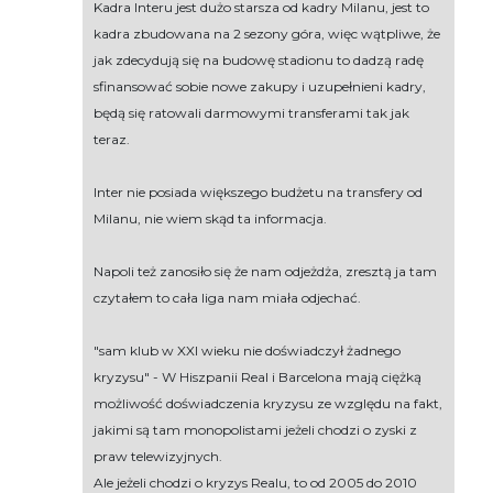
Kadra Interu jest dużo starsza od kadry Milanu, jest to
kadra zbudowana na 2 sezony góra, więc wątpliwe, że
jak zdecydują się na budowę stadionu to dadzą radę
sfinansować sobie nowe zakupy i uzupełnieni kadry,
będą się ratowali darmowymi transferami tak jak
teraz.
Inter nie posiada większego budżetu na transfery od
Milanu, nie wiem skąd ta informacja.
Napoli też zanosiło się że nam odjeżdża, zresztą ja tam
czytałem to cała liga nam miała odjechać.
"sam klub w XXI wieku nie doświadczył żadnego
kryzysu" - W Hiszpanii Real i Barcelona mają ciężką
możliwość doświadczenia kryzysu ze względu na fakt,
jakimi są tam monopolistami jeżeli chodzi o zyski z
praw telewizyjnych.
Ale jeżeli chodzi o kryzys Realu, to od 2005 do 2010