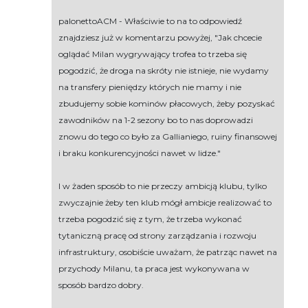
palonettoACM - Właściwie to na to odpowiedź
znajdziesz już w komentarzu powyżej, "Jak chcecie
oglądać Milan wygrywający trofea to trzeba się
pogodzić, że droga na skróty nie istnieje, nie wydamy
na transfery pieniędzy których nie mamy i nie
zbudujemy sobie kominów płacowych, żeby pozyskać
zawodników na 1-2 sezony bo to nas doprowadzi
znowu do tego co było za Gallianiego, ruiny finansowej
i braku konkurencyjności nawet w lidze."
I w żaden sposób to nie przeczy ambicją klubu, tylko
zwyczajnie żeby ten klub mógł ambicje realizować to
trzeba pogodzić się z tym, że trzeba wykonać
tytaniczną pracę od strony zarządzania i rozwoju
infrastruktury, osobiście uważam, że patrząc nawet na
przychody Milanu, ta praca jest wykonywana w
sposób bardzo dobry.