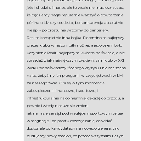
jeżeli chodzi o finanse, ale to wcale nie musi oznaczać,
że będziemy nagle regularnie walczyć o powtórzenie
półfinału LM czy scudetto, bo konkurencja absolutnie
nie śpi - po prostu nie wrócimy do banter ery.
Real to kompletnie inna bajka. Florentino to najlepszy
prezes klubu w historii piłki nożnej, a jego celem było
uczynienie Realu najlepszym klubem na świecie, a nie
sprzedaż z jak największym zyskiem. sam klub w XXI
wieku nie doświadczył żadnego kryzysu i nie ma szans
na to, żebyśmy ich przegonili w zwycięstwach w LM
za naszego życia. Oni są w tym momencie
zabezpieczeni i finansowo, i sportowo, i
infrastrukturalnie na co najmniej dekadę do przodu, a
pewnie i wtedy niedużo się zmieni.
jak na razie zarząd pod względem sportowym celuje
w stagnację i po prostu oszczędzanie, co widać
doskonale po kandydatach na nowego trenera. tak,
budujemy nowy stadion, co przede wszystkim uczyni