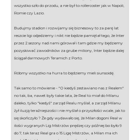
wszystko szło do przodu, a nie był to rollercoster jak w Napoli,
Romie czy Lazio.
Budujmy stadion i rozwijamy się biznesowy to za parę lat
reszcie ligi odjedziemy i nikt nie będzie pamiętał tego, że Inter
przez 2 sezony nad nami górował i tam gdzie my będziemy
pozyskiwać zawodników za grube miliony, Inter będzie dalej
ściągał darmowych Teramich z Porto.
Róbmy wszystko na hurra to będziemy mieli siunsoidę.
Tak samo to mówienie - "O kiedyś zestawiano nas z Realem"
no tak, ba, nawet były takie lata, że Real to miał do Milanu
daleko, tylko "kiedyś" zarząd Realu myślał, a zarząd Milanu
żył iluzją teraźniejszości i nie myślał o przyszłości wcale, jak to
się skończyło ? Że gdy wydawało się, że Milan dogoni Real w
ilości wygranych Lig Mistrzów prędzej czy później bo było 9
do 7, tak teraz Real gra o 15 Ligę Mistrzów, a Milan ma ich