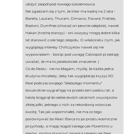
ułożyć zespół pod nowego szkoleniowca.
Nie zgadzam się z tym, że Inter ma kadrę na 2 lata -
Barella, Lautaro, Thuram, Dimarco, Pavard, Frattesi,
Bastoni, Dumfries (chociaż on pewnie odejdzie), nawet
Hakan (trochę starszy) - oni wszyscy mogą dobre kilka
lat stanowić o sile tego zespołu. O właścicielu i tym, jak
wyglądają interesy Chińczyków nawet się nie
wypowiadam - biorąc pod uwagę Calciopoli przestaję
uważać, że ma to jakiekolwiek znaczenie :).
Co do Realu - nie no błagam, myślę, że każda jedna
drużyna chciałaby, żeby tak wyglądał jej kryzys XD.
Real podczas swojego "słabszego momentu"
dwukrotnie wygrał ligę na przestrzeni sześciu lat, a
takżę ściągnął do siebie dwóch ostatnich zwycięzców
złotej piłki, jednego z nich za rekordową wówczas
kwotę. Tak jak wspominałeś, nie ma co tego
porównywać bo Real i Barca to po prostu kosmiczne
przychody, a mając kogoś takiego jak Florentino u
sterów, można stworzyć giganta takiego jak Real.