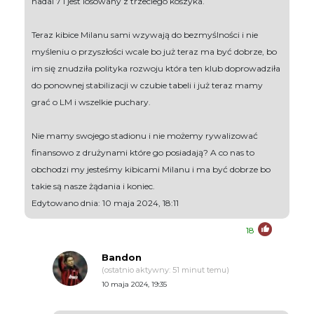
nadal 7 i jest losowany z trzeciego koszyka.
Teraz kibice Milanu sami wzywają do bezmyślności i nie
myśleniu o przyszłości wcale bo już teraz ma być dobrze, bo
im się znudziła polityka rozwoju która ten klub doprowadziła
do ponownej stabilizacji w czubie tabeli i już teraz mamy
grać o LM i wszelkie puchary.
Nie mamy swojego stadionu i nie możemy rywalizować
finansowo z drużynami które go posiadają? A co nas to
obchodzi my jesteśmy kibicami Milanu i ma być dobrze bo
takie są nasze żądania i koniec.
Edytowano dnia: 10 maja 2024, 18:11
18
Bandon
(ostatnio aktywny: 51 minut temu)
10 maja 2024, 19:35