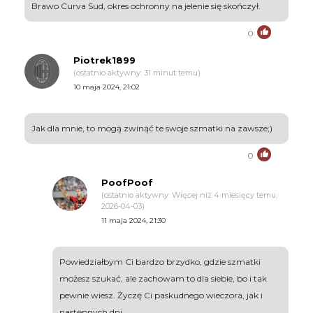
Brawo Curva Sud, okres ochronny na jelenie się skończył.
0
Piotrek1899
(ostatnio aktywny: 31 minut temu)
10 maja 2024, 21:02
Jak dla mnie, to mogą zwinąć te swoje szmatki na zawsze;)
0
PoofPoof
(ostatnio aktywny: Więcej niż 4 miesięcy temu,
2026-04-03)
11 maja 2024, 21:30
Powiedziałbym Ci bardzo brzydko, gdzie szmatki
możesz szukać, ale zachowam to dla siebie, bo i tak
pewnie wiesz. Życzę Ci paskudnego wieczora, jak i
następnych dni.