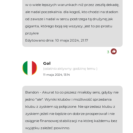
w o wiele lepszych warunkach niż przez zeszłą dekadę,
ale nadal poczekalnia. dla kogoś, kto chodzi na stadion
od zawsze i nadal w sercu postrzega tą drużynę jak
giganta, którego boją się wszyscy, jest to po prostu
przykre
Edytowano dnia: 10 maja 2024, 21:17
3
Gol
(ostatnio aktywny: godzinę temu )
11 maja 2024, 13:14
Bandon - Akurat to co piszesz miałoby sens, gdyby nie
jedno "ale". Wyniki klubów i możliwość sprzedania
klubu z zyskiem są połączone. Nie sprzedasz klubu z
zyskiem jeżeli nie będzie on dobrze prosperował i nie
osiągnie finansowej stabilizacji na której każdemu bez
wyjątku zależeć powinno.