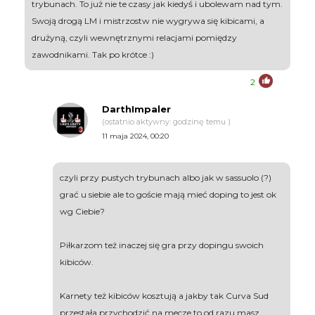
trybunach. To już nie te czasy jak kiedyś i ubolewam nad tym.
Swoją drogą LM i mistrzostw nie wygrywa się kibicami, a
drużyną, czyli wewnętrznymi relacjami pomiędzy
zawodnikami. Tak po krótce :)
2
DarthImpaler
(ostatnio aktywny: godzinę temu )
11 maja 2024, 00:20
czyli przy pustych trybunach albo jak w sassuolo (?)
grać u siebie ale to goście mają mieć doping to jest ok
wg Ciebie?
Piłkarzom też inaczej się gra przy dopingu swoich
kibiców.
Karnety też kibiców kosztują a jakby tak Curva Sud
przestała przychodzić na mecze to od razu masz