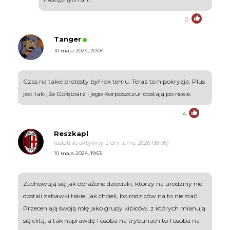
0
Tanger
10 maja 2024, 20:04
Czas na takie protesty był rok temu. Teraz to hipokryzja. Plus
jest taki, że Gołębiarz i jego Korposzczur dostają po nosie.
4
Reszkapl
(ostatnio aktywny: 2 dni temu, 2026-08-05)
10 maja 2024, 19:53
Zachowują się jak obrażone dzieciaki, którzy na urodziny nie
dostali zabawki takiej jak chcieli, bo rodziców na to nie stać.
Przeceniają swoją rolę jako grupy kibiców, z których mianują
się elitą, a tak naprawdę 1 osoba na trybunach to 1 osoba na