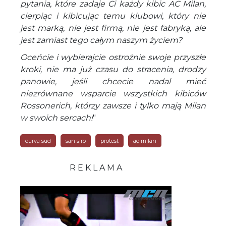
pytania, które zadaje Ci każdy kibic AC Milan,
cierpiąc i kibicując temu klubowi, który nie
jest marką, nie jest firmą, nie jest fabryką, ale
jest zamiast tego całym naszym życiem?
Oceńcie i wybierajcie ostrożnie swoje przyszłe
kroki, nie ma już czasu do stracenia, drodzy
panowie, jeśli chcecie nadal mieć
niezrównane wsparcie wszystkich kibiców
Rossonerich, którzy zawsze i tylko mają Milan
w swoich sercach!
"
curva sud
san siro
protest
ac milan
R E K L A M A