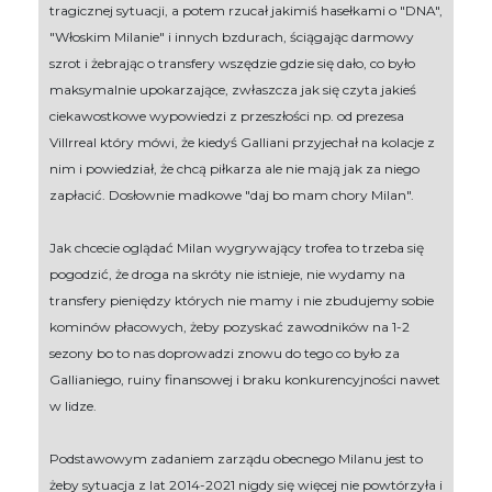
tragicznej sytuacji, a potem rzucał jakimiś hasełkami o "DNA",
"Włoskim Milanie" i innych bzdurach, ściągając darmowy
szrot i żebrając o transfery wszędzie gdzie się dało, co było
maksymalnie upokarzające, zwłaszcza jak się czyta jakieś
ciekawostkowe wypowiedzi z przeszłości np. od prezesa
Villrreal który mówi, że kiedyś Galliani przyjechał na kolacje z
nim i powiedział, że chcą piłkarza ale nie mają jak za niego
zapłacić. Dosłownie madkowe "daj bo mam chory Milan".
Jak chcecie oglądać Milan wygrywający trofea to trzeba się
pogodzić, że droga na skróty nie istnieje, nie wydamy na
transfery pieniędzy których nie mamy i nie zbudujemy sobie
kominów płacowych, żeby pozyskać zawodników na 1-2
sezony bo to nas doprowadzi znowu do tego co było za
Gallianiego, ruiny finansowej i braku konkurencyjności nawet
w lidze.
Podstawowym zadaniem zarządu obecnego Milanu jest to
żeby sytuacja z lat 2014-2021 nigdy się więcej nie powtórzyła i