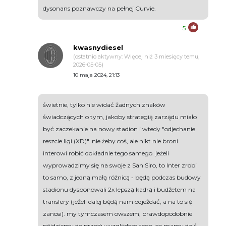
dysonans poznawczy na pełnej Curvie.
5
kwasnydiesel
(ostatnio aktywny: Więcej niż 3 miesięcy temu,
2026-05-05)
10 maja 2024, 21:13
świetnie, tylko nie widać żadnych znaków
świadczących o tym, jakoby strategią zarządu miało
być zaczekanie na nowy stadion i wtedy "odjechanie
reszcie ligi (XD)". nie żeby coś, ale nikt nie broni
interowi robić dokładnie tego samego. jeżeli
wyprowadzimy się na swoje z San Siro, to Inter zrobi
to samo, z jedną małą różnicą - będą podczas budowy
stadionu dysponowali 2x lepszą kadrą i budżetem na
transfery (jeżeli dalej będą nam odjeżdać, a na to się
zanosi). my tymczasem owszem, prawdopodobnie
pójdziemy do przodu względem tego, co mamy dziś