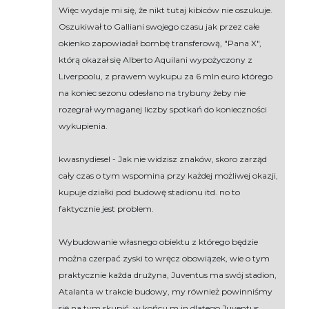
Więc wydaje mi się, że nikt tutaj kibiców nie oszukuje.
Oszukiwał to Galliani swojego czasu jak przez całe
okienko zapowiadał bombę transferową, "Pana X",
którą okazał się Alberto Aquilani wypożyczony z
Liverpoolu, z prawem wykupu za 6 mln euro którego
na koniec sezonu odesłano na trybuny żeby nie
rozegrał wymaganej liczby spotkań do konieczności
wykupienia.
kwasnydiesel - Jak nie widzisz znaków, skoro zarząd
cały czas o tym wspomina przy każdej możliwej okazji,
kupuje działki pod budowę stadionu itd. no to
faktycznie jest problem.
Wybudowanie własnego obiektu z którego będzie
można czerpać zyski to wręcz obowiązek, wie o tym
praktycznie każda drużyna, Juventus ma swój stadion,
Atalanta w trakcie budowy, my również powinniśmy
się na tym skupić, w końcu m.in dlatego Juventus