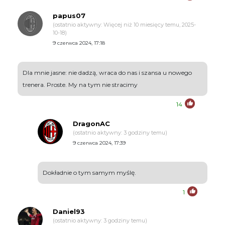
papus07
(ostatnio aktywny: Więcej niż 10 miesięcy temu, 2025-
10-18)
9 czerwca 2024, 17:18
Dla mnie jasne: nie dadzą, wraca do nas i szansa u nowego
trenera. Proste. My na tym nie stracimy
14
DragonAC
(ostatnio aktywny: 3 godziny temu)
9 czerwca 2024, 17:39
Dokładnie o tym samym myślę.
1
Daniel93
(ostatnio aktywny: 3 godziny temu)