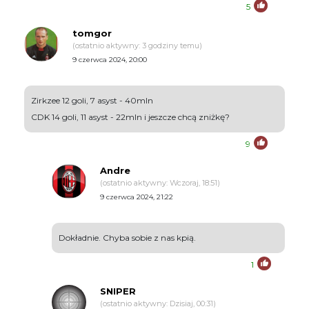
5
tomgor
(ostatnio aktywny: 3 godziny temu)
9 czerwca 2024, 20:00
Zirkzee 12 goli, 7 asyst - 40mln
CDK 14 goli, 11 asyst - 22mln i jeszcze chcą zniżkę?
9
Andre
(ostatnio aktywny: Wczoraj, 18:51)
9 czerwca 2024, 21:22
Dokładnie. Chyba sobie z nas kpią.
1
SNIPER
(ostatnio aktywny: Dzisiaj, 00:31)