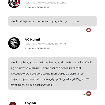
(ostatnio aktywny: 6 godzin temu)
9 czerwca 2024, 16:53
Niech oddaja Koopmeinersa to pogadamy o zniżce
1
AC Kamil
(ostatnio aktywny: godzinę temu )
9 czerwca 2024, 16:46
Niech wpłacają to co jest zapisane, a jak nie to won. Umówili
się na pewne warunki, które patrząc przez pryzmat
występów De Ketelaere są dla nich bardzo dobre, a tym
pajacom jeszcze mało. Może gdyby Belg zdobył 25 goli i 25
asyst to by się nie zastanawiali ?
4
zbylon