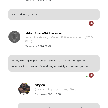
9 czerwca 2024, 18:45
Pogrzało chyba hah
0
MilanSince94Forever
(ostatnio aktywny: Więcej niż 6 miesięcy temu, 2026-
02-11)
9 czerwca 2024, 18:43
To my im zaproponujmy wymianę za Scalviniego i nie
muszą nic dopłacać. Masakra jak każdy chce nas dymać
2
szyka
(ostatnio aktywny: Dzisiaj, 00:49)
9 czerwca 2024, 19:26