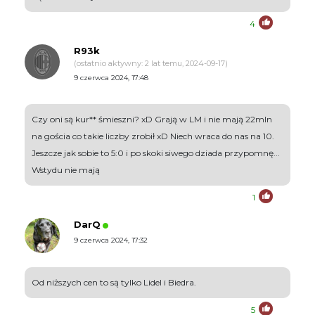
4
R93k
(ostatnio aktywny: 2 lat temu, 2024-09-17)
9 czerwca 2024, 17:48
Czy oni są kur** śmieszni? xD Grają w LM i nie mają 22mln
na gościa co takie liczby zrobił xD Niech wraca do nas na 10.
Jeszcze jak sobie to 5:0 i po skoki siwego dziada przypomnę...
Wstydu nie mają
1
DarQ
9 czerwca 2024, 17:32
Od niższych cen to są tylko Lidel i Biedra.
5