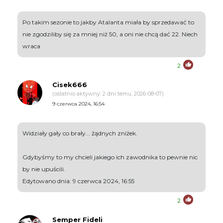
Po takim sezonie to jakby Atalanta miała by sprzedawać to
nie zgodziliby się za mniej niż 50, a oni nie chcą dać 22. Niech
wraca
2
Cisek666
(ostatnio aktywny: 2 dni temu, 2026-08-07)
9 czerwca 2024, 16:54
Widziały gały co brały... żądnych zniżek.
Gdybyśmy to my chcieli jakiego ich zawodnika to pewnie nic
by nie upuścili.
Edytowano dnia: 9 czerwca 2024, 16:55
2
Semper Fideli