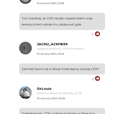
9 czerwca 2024, 22:05
Tym bardziej, że CDK nie jest napastnikiem więc
teoretycznie trudniej mu zdobywać gole
0
JACHU_ACM1899
(ostatnio aktywny: 45 minut temu)
9 czerwca 2024, 23:44
Zamiast bawić się w Borje może dajmy szansę CDK?
2
SirLouis
(ostatnio aktywny: Wczoraj, 20:13)
10 czerwca 2024, 02:34
Dokładnie tak. CDK z takimi liczbami w Serie A to