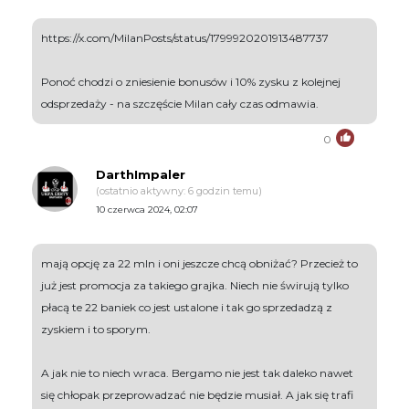
https://x.com/MilanPosts/status/1799920201913487737
Ponoć chodzi o zniesienie bonusów i 10% zysku z kolejnej
odsprzedaży - na szczęście Milan cały czas odmawia.
0
DarthImpaler
(ostatnio aktywny: 6 godzin temu)
10 czerwca 2024, 02:07
mają opcję za 22 mln i oni jeszcze chcą obniżać? Przecież to
już jest promocja za takiego grajka. Niech nie świrują tylko
płacą te 22 baniek co jest ustalone i tak go sprzedadzą z
zyskiem i to sporym.
A jak nie to niech wraca. Bergamo nie jest tak daleko nawet
się chłopak przeprowadzać nie będzie musiał. A jak się trafi