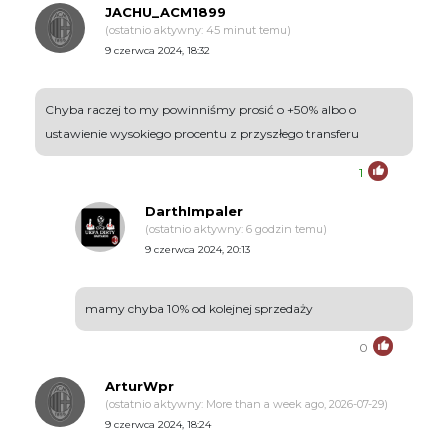
JACHU_ACM1899
(ostatnio aktywny: 45 minut temu)
9 czerwca 2024, 18:32
Chyba raczej to my powinniśmy prosić o +50% albo o
ustawienie wysokiego procentu z przyszłego transferu
1
DarthImpaler
(ostatnio aktywny: 6 godzin temu)
9 czerwca 2024, 20:13
mamy chyba 10% od kolejnej sprzedaży
0
ArturWpr
(ostatnio aktywny: More than a week ago, 2026-07-29)
9 czerwca 2024, 18:24