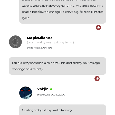
szybko znajdzie nabywcę na rynku. Atalanta powinna
brać z pocałowaniem ręki i cieszyć się, że zrobili interes
życia.
1
MagicMilan83
(ostatnio aktywny: godzinę temu )
9 czerwca 2024, 19:51
Tak dla przypomnienia to znizek nie dostalismy na Kessiego i
Contiego od Atalanty.
1
Vol'jin
9 czerwca 2024, 20:20
Contiego zbijaliśmy karta Pessiny