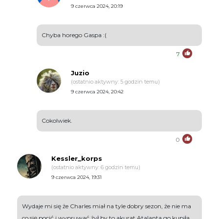
9 czerwca 2024, 20:19
Chyba horego Gaspa :(
7
Juzio
(ostatnio aktywny: 5 godzin temu)
9 czerwca 2024, 20:42
Cokolwiek.
0
Kessler_korps
(ostatnio aktywny: 6 godzin temu)
9 czerwca 2024, 19:31
Wydaje mi się że Charles miał na tyle dobry sezon, że nie ma
co się pocić i wypruwać żył by to akurat Atalanta go kupiła.