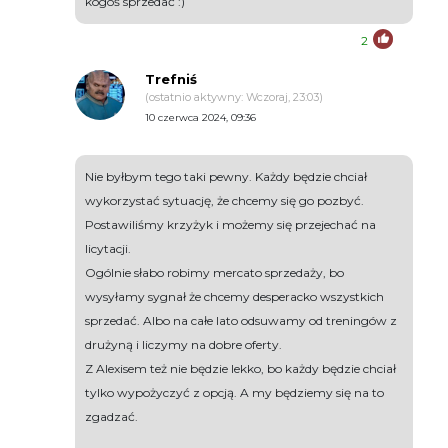
kogoś sprzedać :)
2
Trefniś
(ostatnio aktywny: Wczoraj, 23:03)
10 czerwca 2024, 09:36
Nie byłbym tego taki pewny. Każdy będzie chciał
wykorzystać sytuację, że chcemy się go pozbyć.
Postawiliśmy krzyżyk i możemy się przejechać na
licytacji.
Ogólnie słabo robimy mercato sprzedaży, bo
wysyłamy sygnał że chcemy desperacko wszystkich
sprzedać. Albo na całe lato odsuwamy od treningów z
drużyną i liczymy na dobre oferty.
Z Alexisem też nie będzie lekko, bo każdy będzie chciał
tylko wypożyczyć z opcją. A my będziemy się na to
zgadzać.