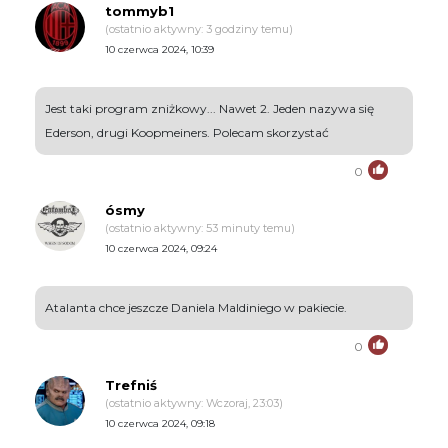
tommyb1
(ostatnio aktywny: 3 godziny temu)
10 czerwca 2024, 10:39
Jest taki program zniżkowy... Nawet 2. Jeden nazywa się
Ederson, drugi Koopmeiners. Polecam skorzystać
0
ósmy
(ostatnio aktywny: 53 minuty temu)
10 czerwca 2024, 09:24
Atalanta chce jeszcze Daniela Maldiniego w pakiecie.
0
Trefniś
(ostatnio aktywny: Wczoraj, 23:03)
10 czerwca 2024, 09:18