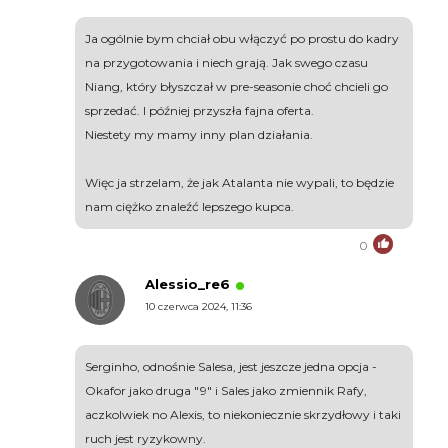
Ja ogólnie bym chciał obu włączyć po prostu do kadry
na przygotowania i niech grają. Jak swego czasu
Niang, który błyszczał w pre-seasonie choć chcieli go
sprzedać. I później przyszła fajna oferta.
Niestety my mamy inny plan działania.
Więc ja strzelam, że jak Atalanta nie wypali, to będzie
nam ciężko znaleźć lepszego kupca.
0
Alessio_re6
10 czerwca 2024, 11:36
Serginho, odnośnie Salesa, jest jeszcze jedna opcja -
Okafor jako druga "9" i Sales jako zmiennik Rafy,
aczkolwiek no Alexis, to niekoniecznie skrzydłowy i taki
ruch jest ryzykowny.