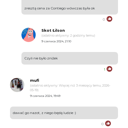
zresztą cena za Contiego wówczas była ok
0
Skot Łilson
(ostatnio aktywny: 2 godziny temu)
9 czerwca 2024, 21:10
Czyli nie było zniżek
1
mufi
(ostatnio aktywny: Więcej niż 3 miesięcy temu, 2026-
05-19)
9 czerwca 2024, 19:49
dawać go nazot, z niego będą ludzie :)
0