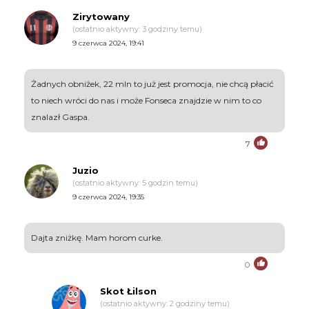
Zirytowany
(ostatnio aktywny: 3 godziny temu)
9 czerwca 2024, 19:41
Żadnych obniżek, 22 mln to już jest promocja, nie chcą płacić
to niech wróci do nas i może Fonseca znajdzie w nim to co
znalazł Gaspa.
7
Juzio
(ostatnio aktywny: 5 godzin temu)
9 czerwca 2024, 19:35
Dajta zniżkę. Mam horom curke.
0
Skot Łilson
(ostatnio aktywny: 2 godziny temu)