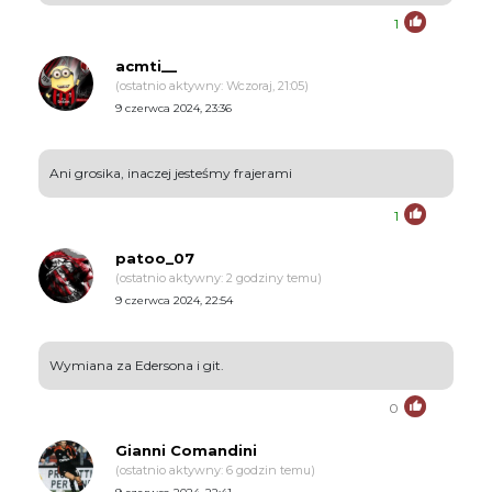
1
acmti__
(ostatnio aktywny: Wczoraj, 21:05)
9 czerwca 2024, 23:36
Ani grosika, inaczej jesteśmy frajerami
1
patoo_07
(ostatnio aktywny: 2 godziny temu)
9 czerwca 2024, 22:54
Wymiana za Edersona i git.
0
Gianni Comandini
(ostatnio aktywny: 6 godzin temu)