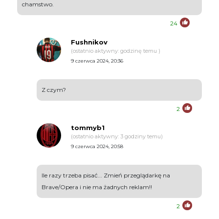
chamstwo.
24
Fushnikov
(ostatnio aktywny: godzinę temu )
9 czerwca 2024, 20:36
Z czym?
2
tommyb1
(ostatnio aktywny: 3 godziny temu)
9 czerwca 2024, 20:58
Ile razy trzeba pisać... Zmień przeglądarkę na
Brave/Opera i nie ma żadnych reklam!!
2