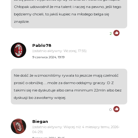
Chłopak udowodnił że ma talent i raczej na pewno, jeśli tego
będziemy chcieli, to jakiś kupiec na młodego belga się
znajdzie.
2
Pablo78
(ostatnio aktywny: Wczoraj, 17:55)
9 czerwca 2024, 19:19
Nie dość że wzmocniliśmy rywala to jeszcze mają czelność
prosić o obniżkę.....może za darmo oddajmy graczy :D Z
takimi się nie dyskutuje albo cena minimum 22mln albo bez
dyskusji bo zawołamy więcej.
0
Biegan
(ostatnio aktywny: Więcej niż 4 miesięcy temu, 2026-
04-29)