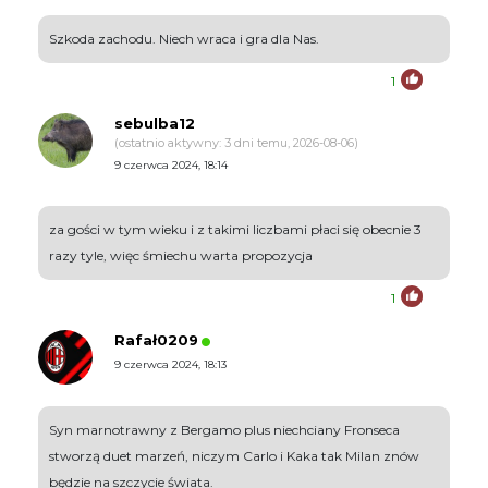
Szkoda zachodu. Niech wraca i gra dla Nas.
1
sebulba12
(ostatnio aktywny: 3 dni temu, 2026-08-06)
9 czerwca 2024, 18:14
za gości w tym wieku i z takimi liczbami płaci się obecnie 3
razy tyle, więc śmiechu warta propozycja
1
Rafał0209
9 czerwca 2024, 18:13
Syn marnotrawny z Bergamo plus niechciany Fronseca
stworzą duet marzeń, niczym Carlo i Kaka tak Milan znów
będzie na szczycie świata.