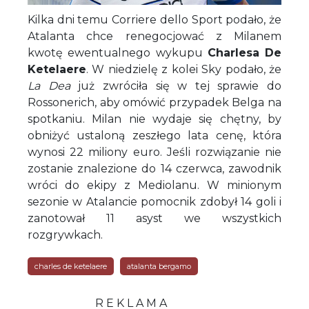
Kilka dni temu Corriere dello Sport podało, że
Atalanta chce renegocjować z Milanem
kwotę ewentualnego wykupu
Charlesa De
Ketelaere
. W niedzielę z kolei Sky podało, że
La Dea
już zwróciła się w tej sprawie do
Rossonerich, aby omówić przypadek Belga na
spotkaniu. Milan nie wydaje się chętny, by
obniżyć ustaloną zeszłego lata cenę, która
wynosi 22 miliony euro. Jeśli rozwiązanie nie
zostanie znalezione do 14 czerwca, zawodnik
wróci do ekipy z Mediolanu. W minionym
sezonie w Atalancie pomocnik zdobył 14 goli i
zanotował 11 asyst we wszystkich
rozgrywkach.
charles de ketelaere
atalanta bergamo
R E K L A M A