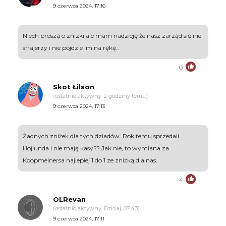
9 czerwca 2024, 17:16
Niech proszą o znizki ale mam nadzieję że nasz zarząd się nie
sfrajerzy i nie pójdzie im na rękę..
0
Skot Łilson
(ostatnio aktywny: 2 godziny temu)
9 czerwca 2024, 17:13
Żadnych zniżek dla tych dziadów. Rok temu sprzedali
Hojlunda i nie mają kasy?? Jak nie, to wymiana za
Koopmeinersa najlepiej 1 do 1 ze zniżką dla nas.
4
OLRevan
(ostatnio aktywny: Dzisiaj, 07:43)
9 czerwca 2024, 17:11