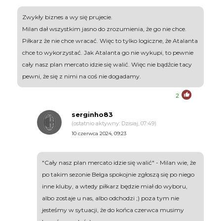
Zwykły biznes a wy się prujecie.
Milan dał wszystkim jasno do zrozumienia, że go nie chce.
Piłkarz że nie chce wracać. Więc to tylko logiczne, że Atalanta
chce to wykorzystać. Jak Atalanta go nie wykupi, to pewnie
cały nasz plan mercato idzie się walić. Więc nie bądźcie tacy
pewni, że się z nimi na coś nie dogadamy.
2
serginho83
(ostatnio aktywny: Dzisiaj, 07:49)
10 czerwca 2024, 09:23
"Cały nasz plan mercato idzie się walić" - Milan wie, że
po takim sezonie Belga spokojnie zgłoszą się po niego
inne kluby, a wtedy piłkarz będzie miał do wyboru,
albo zostaje u nas, albo odchodzi ;) poza tym nie
jesteśmy w sytuacji, że do końca czerwca musimy