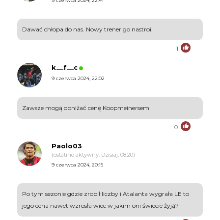
9 czerwca 2024, 22:41
Dawać chłopa do nas. Nowy trener go nastroi.
1
k__f__c
9 czerwca 2024, 22:02
Zawsze mogą obniżać cenę Koopmeinersem
0
Paolo03
(ostatnio aktywny: Dzisiaj, 08:20)
9 czerwca 2024, 20:15
Po tym sezonie gdzie zrobił liczby i Atalanta wygrała LE to
jego cena nawet wzrosła wiec w jakim oni świecie żyją?