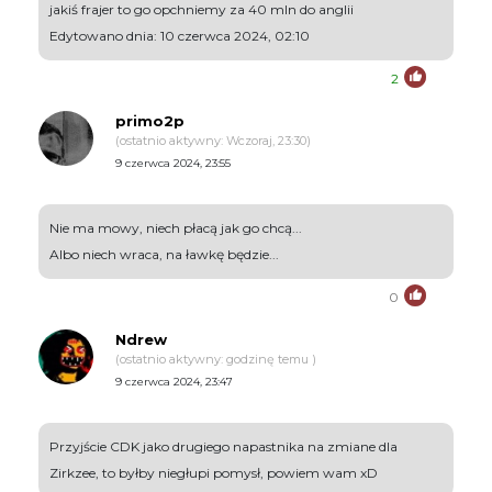
jakiś frajer to go opchniemy za 40 mln do anglii
Edytowano dnia: 10 czerwca 2024, 02:10
2
primo2p
(ostatnio aktywny: Wczoraj, 23:30)
9 czerwca 2024, 23:55
Nie ma mowy, niech płacą jak go chcą...
Albo niech wraca, na ławkę będzie...
0
Ndrew
(ostatnio aktywny: godzinę temu )
9 czerwca 2024, 23:47
Przyjście CDK jako drugiego napastnika na zmiane dla
Zirkzee, to byłby niegłupi pomysł, powiem wam xD