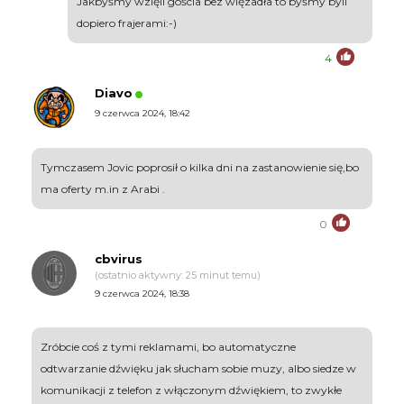
Jakbyśmy wzięli gościa bez więzadła to byśmy byli
dopiero frajerami:-)
4
Diavo
9 czerwca 2024, 18:42
Tymczasem Jovic poprosił o kilka dni na zastanowienie się,bo
ma oferty m.in z Arabi .
0
cbvirus
(ostatnio aktywny: 25 minut temu)
9 czerwca 2024, 18:38
Zróbcie coś z tymi reklamami, bo automatyczne
odtwarzanie dźwięku jak słucham sobie muzy, albo siedze w
komunikacji z telefon z włączonym dźwiękiem, to zwykłe