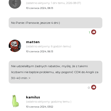
(ostatnio aktywny: 1 dni temu, 2026-08-07)
10 czerwca 2024, 08:13
No Panie i Panowie, jeszcze 4 dni:)
1
matten
(ostatnio aktywny: 6 godzin temu)
10 czerwca 2024, 06:13
Nie udzielałbym żadnych rabatów, myślę, że z takimi
liczbami nie będzie problemu, aby pogonić CDK do Anglii za
30-40 mln :>
0
kamilus
(ostatnio aktywny: godzinę temu )
10 czerwca 2024, 03:52