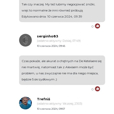
Tak czy inaczej. My też lubimy negocjować zniżki,
więc to normalne że inni również próbują.
Edytowano dnia: 10 czerwca 2024, 09:39
0
serginho83
(ostatnio aktywny: Dzisiaj, 07:49)
10 czerwca 2024, 09:45
Czas pokaże, ale akurat o chętnych na De Ketelaere się
nie martwię, natomiast tak z Alexisem może być
problem, u nas zwyczajnie nie ma dla niego miejsca,
będzie 5 skrzydłowym ;)
0
Trefniś
(ostatnio aktywny: Wczoraj, 23:03)
10 czerwca 2024, 09:57