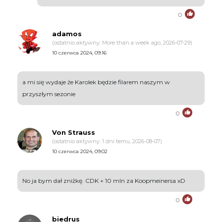
0
adamos
(ostatnio aktywny: More than a week ago, 2026-07-29)
10 czerwca 2024, 09:16
a mi się wydaje że Karolek będzie filarem naszym w
przyszłym sezonie
0
Von Strauss
(ostatnio aktywny: 1 dni temu, 2026-08-07)
10 czerwca 2024, 09:02
No ja bym dał zniżkę. CDK + 10 mln za Koopmeinersa xD
0
biedrus