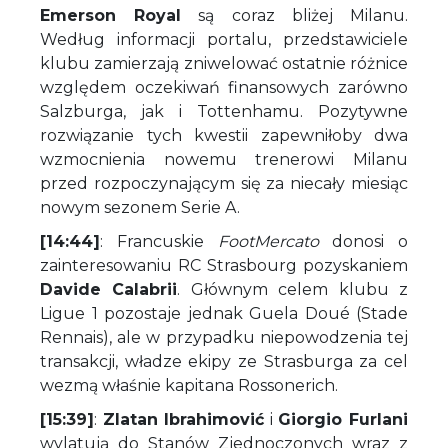
Emerson Royal
są coraz bliżej Milanu.
Według informacji portalu, przedstawiciele
klubu zamierzają zniwelować ostatnie różnice
względem oczekiwań finansowych zarówno
Salzburga, jak i Tottenhamu. Pozytywne
rozwiązanie tych kwestii zapewniłoby dwa
wzmocnienia nowemu trenerowi Milanu
przed rozpoczynającym się za niecały miesiąc
nowym sezonem Serie A.
[14:44]
: Francuskie
FootMercato
donosi o
zainteresowaniu RC Strasbourg pozyskaniem
Davide Calabrii
. Głównym celem klubu z
Ligue 1 pozostaje jednak Guela Doué (Stade
Rennais), ale w przypadku niepowodzenia tej
transakcji, władze ekipy ze Strasburga za cel
wezmą właśnie kapitana Rossonerich.
[15:39]
:
Zlatan Ibrahimović
i
Giorgio Furlani
wylatują do Stanów Zjednoczonych wraz z