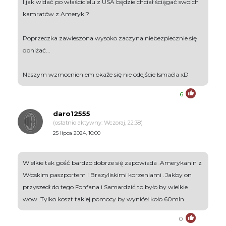
I jak widać po właścicielu z USA będzie chciał ściągać swoich
kamratów z Ameryki?
Poprzeczka zawieszona wysoko zaczyna niebezpiecznie się
obniżać...
Naszym wzmocnieniem okaże się nie odejście Ismaëla xD
6
daro12555
(ostatnio aktywny: Wczoraj, 22:38)
25 lipca 2024, 10:00
Wielkie tak gość bardzo dobrze się zapowiada .Amerykanin z
Włoskim paszportem i Brazyliskimi korzeniami .Jakby on
przyszedł do tego Fonfana i Samardzić to było by wielkie
wow .Tylko koszt takiej pomocy by wyniósł koło 60mln .
0