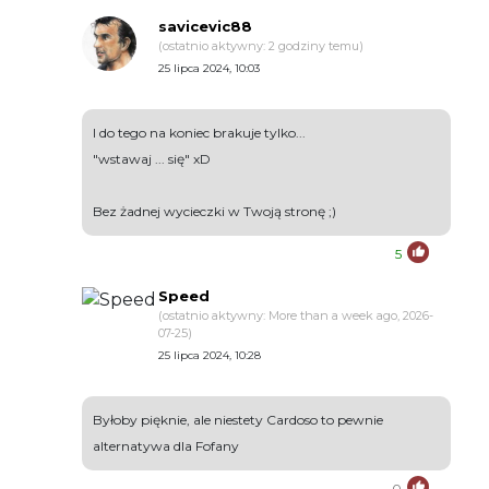
savicevic88
(ostatnio aktywny: 2 godziny temu)
25 lipca 2024, 10:03
I do tego na koniec brakuje tylko...
"wstawaj ... się" xD
Bez żadnej wycieczki w Twoją stronę ;)
5
Speed
(ostatnio aktywny: More than a week ago, 2026-
07-25)
25 lipca 2024, 10:28
Byłoby pięknie, ale niestety Cardoso to pewnie
alternatywa dla Fofany
0