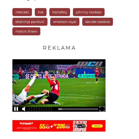
mercato
live
transfery
johnny cardoso
strahinja pavlović
emerson royal
davide calabria
malick thiaw
R E K L A M A