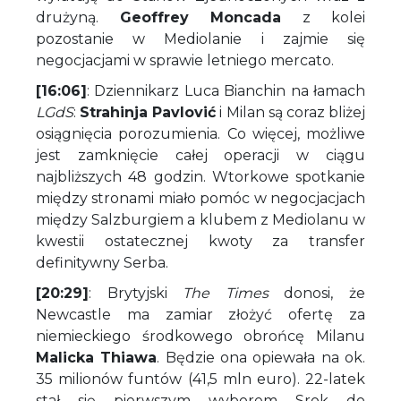
drużyną.
Geoffrey Moncada
z kolei
pozostanie w Mediolanie i zajmie się
negocjacjami w sprawie letniego mercato.
[16:06]
: Dziennikarz Luca Bianchin na łamach
LGdS
:
Strahinja Pavlović
i Milan są coraz bliżej
osiągnięcia porozumienia. Co więcej, możliwe
jest zamknięcie całej operacji w ciągu
najbliższych 48 godzin. Wtorkowe spotkanie
między stronami miało pomóc w negocjacjach
między Salzburgiem a klubem z Mediolanu w
kwestii ostatecznej kwoty za transfer
definitywny Serba.
[20:29]
: Brytyjski
The Times
donosi, że
Newcastle ma zamiar złożyć ofertę za
niemieckiego środkowego obrońcę Milanu
Malicka Thiawa
. Będzie ona opiewała na ok.
35 milionów funtów (41,5 mln euro). 22-latek
stał się pierwszym wyborem Srok do