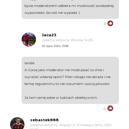
bycie moderatorem odbiera mi możliwość swobodnej
wypowiedzi, bo coś nie wypada :)
7
Jaca23
(ostatnio aktywny: Wczoraj, 14:26)
25 lipca 2024, 13:06
landik
A Corsa jako moderator nie może pisać co chce i
wyrażać własnej opinii? Póki nikogo nie obraża i nie
łamię regulaminu to nie rozumiem uszczypliwości.
Ja tam cenię sobie w ludziach obiektywizm.
0
sebastek888
(ostatnio aktywny: Więcej niż 10 miesięcy temu, 2025-