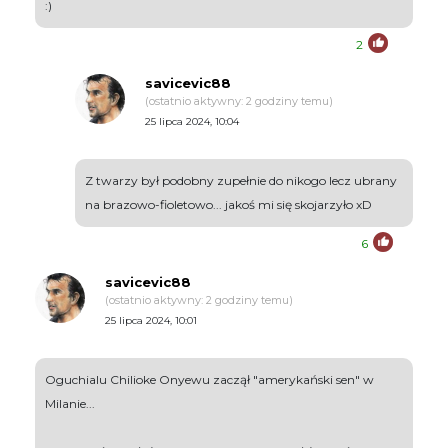
:)
2
savicevic88
(ostatnio aktywny: 2 godziny temu)
25 lipca 2024, 10:04
Z twarzy był podobny zupełnie do nikogo lecz ubrany
na brazowo-fioletowo... jakoś mi się skojarzyło xD
6
savicevic88
(ostatnio aktywny: 2 godziny temu)
25 lipca 2024, 10:01
Oguchialu Chilioke Onyewu zaczął "amerykański sen" w
Milanie...