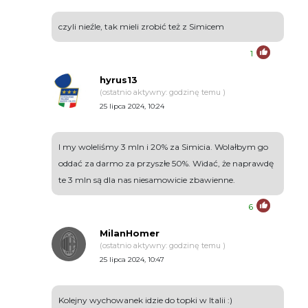
czyli nieźle, tak mieli zrobić też z Simicem
1
hyrus13
(ostatnio aktywny: godzinę temu )
25 lipca 2024, 10:24
I my woleliśmy 3 mln i 20% za Simicia. Wolałbym go
oddać za darmo za przyszłe 50%. Widać, że naprawdę
te 3 mln są dla nas niesamowicie zbawienne.
6
MilanHomer
(ostatnio aktywny: godzinę temu )
25 lipca 2024, 10:47
Kolejny wychowanek idzie do topki w Italii :)