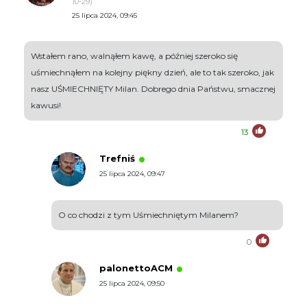
10-29)
25 lipca 2024, 09:45
Wstałem rano, walnąłem kawę, a później szeroko się
uśmiechnąłem na kolejny piękny dzień, ale to tak szeroko, jak
nasz UŚMIECHNIĘTY Milan. Dobrego dnia Państwu, smacznej
kawusi!
13
Trefniś
25 lipca 2024, 09:47
O co chodzi z tym Uśmiechniętym Milanem?
0
palonettoACM
25 lipca 2024, 09:50