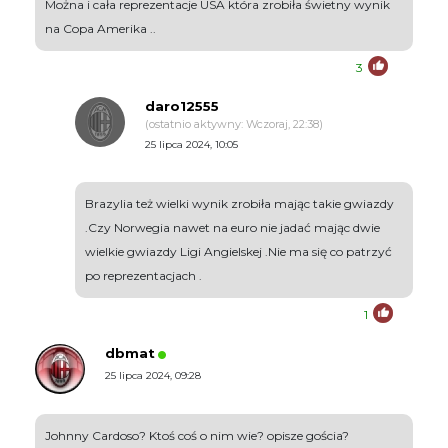
Można i cała reprezentacje USA która zrobiła świetny wynik
na Copa Amerika ..
3
daro12555
(ostatnio aktywny: Wczoraj, 22:38)
25 lipca 2024, 10:05
Brazylia też wielki wynik zrobiła mając takie gwiazdy
.Czy Norwegia nawet na euro nie jadać mając dwie
wielkie gwiazdy Ligi Angielskej .Nie ma się co patrzyć
po reprezentacjach .
1
dbmat
25 lipca 2024, 09:28
Johnny Cardoso? Ktoś coś o nim wie? opisze gościa?