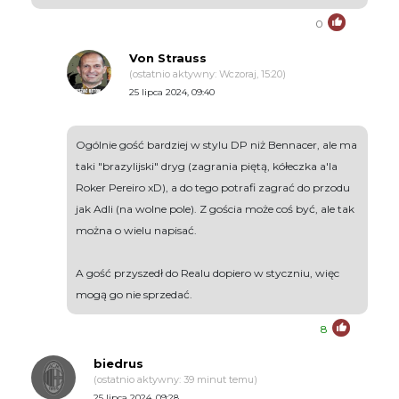
0
Von Strauss
(ostatnio aktywny: Wczoraj, 15:20)
25 lipca 2024, 09:40
Ogólnie gość bardziej w stylu DP niż Bennacer, ale ma
taki "brazylijski" dryg (zagrania piętą, kółeczka a'la
Roker Pereiro xD), a do tego potrafi zagrać do przodu
jak Adli (na wolne pole). Z gościa może coś być, ale tak
można o wielu napisać.
A gość przyszedł do Realu dopiero w styczniu, więc
mogą go nie sprzedać.
8
biedrus
(ostatnio aktywny: 39 minut temu)
25 lipca 2024, 09:28