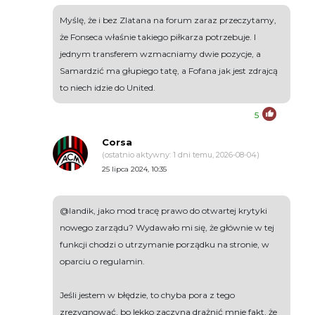
Myślę, że i bez Zlatana na forum zaraz przeczytamy,
że Fonseca właśnie takiego piłkarza potrzebuje. I
jednym transferem wzmacniamy dwie pozycje, a
Samardzić ma głupiego tatę, a Fofana jak jest zdrajcą
to niech idzie do United.
5
Corsa
(ostatnio aktywny: 1 dni temu, 2026-08-04)
25 lipca 2024, 10:35
@landik, jako mod tracę prawo do otwartej krytyki
nowego zarządu? Wydawało mi się, że głównie w tej
funkcji chodzi o utrzymanie porządku na stronie, w
oparciu o regulamin.
Jeśli jestem w błędzie, to chyba pora z tego
zrezygnować, bo lekko zaczyna drażnić mnie fakt, że