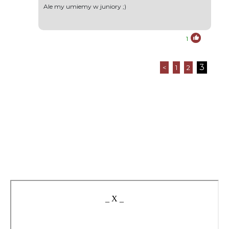
Ale my umiemy w juniory ;)
1
3
<
1
2