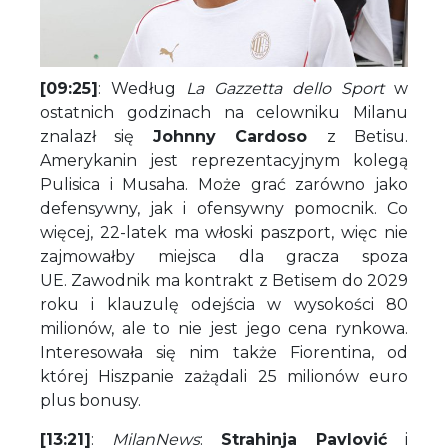
[09:25]
: Według
La Gazzetta dello Sport
w
ostatnich godzinach na celowniku Milanu
znalazł się
Johnny Cardoso
z Betisu.
Amerykanin jest reprezentacyjnym kolegą
Pulisica i Musaha. Może grać zarówno jako
defensywny, jak i ofensywny pomocnik. Co
więcej, 22-latek ma włoski paszport, więc nie
zajmowałby miejsca dla gracza spoza
UE. Zawodnik ma kontrakt z Betisem do 2029
roku i klauzulę odejścia w wysokości 80
milionów, ale to nie jest jego cena rynkowa.
Interesowała się nim także Fiorentina, od
której Hiszpanie zażądali 25 milionów euro
plus bonusy.
[13:21]
:
MilanNews
:
Strahinja Pavlović
i