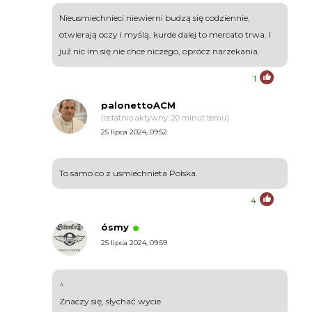
Nieusmiechnieci niewierni budzą się codziennie,
otwierają oczy i myślą, kurde dalej to mercato trwa. I
już nic im się nie chce niczego, oprócz narzekania.
1
palonettoACM
(ostatnio aktywny: 20 minut temu)
25 lipca 2024, 09:52
To samo co z usmiechnieta Polska.
4
ósmy
25 lipca 2024, 09:59
^
Znaczy się, słychać wycie.