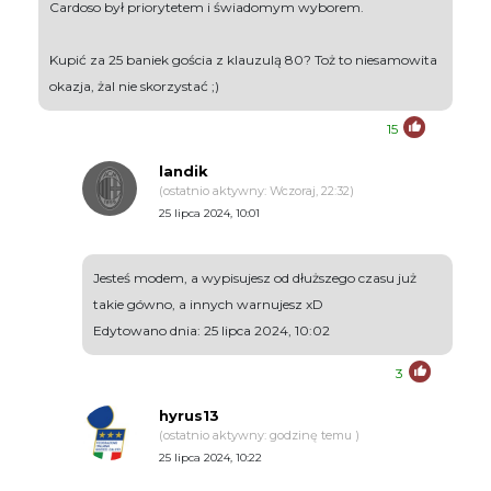
Cardoso był priorytetem i świadomym wyborem.
Kupić za 25 baniek gościa z klauzulą 80? Toż to niesamowita
okazja, żal nie skorzystać ;)
15
landik
(ostatnio aktywny: Wczoraj, 22:32)
25 lipca 2024, 10:01
Jesteś modem, a wypisujesz od dłuższego czasu już
takie gówno, a innych warnujesz xD
Edytowano dnia: 25 lipca 2024, 10:02
3
hyrus13
(ostatnio aktywny: godzinę temu )
25 lipca 2024, 10:22