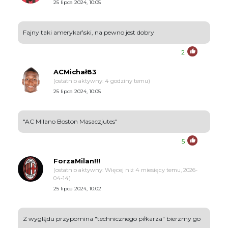
25 lipca 2024, 10:05
Fajny taki amerykański, na pewno jest dobry
2
ACMichał83
(ostatnio aktywny: 4 godziny temu)
25 lipca 2024, 10:05
"AC Milano Boston Masaczjutes"
5
ForzaMilan!!!
(ostatnio aktywny: Więcej niż 4 miesięcy temu, 2026-
04-14)
25 lipca 2024, 10:02
Z wyglądu przypomina "technicznego piłkarza" bierzmy go