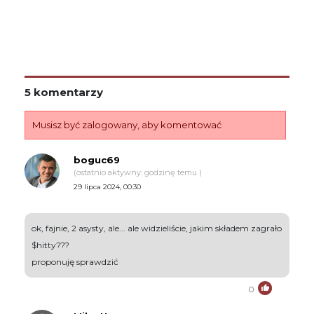
5 komentarzy
Musisz być zalogowany, aby komentować
boguc69
(ostatnio aktywny: godzinę temu )
29 lipca 2024, 00:30
ok, fajnie, 2 asysty, ale... ale widzieliście, jakim składem zagrało
$hitty???
proponuję sprawdzić
0