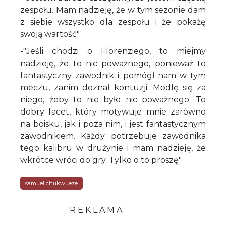
zespołu. Mam nadzieję, że w tym sezonie dam
z siebie wszystko dla zespołu i że pokażę
swoją wartość".
-"Jeśli chodzi o Florenziego, to miejmy
nadzieję, że to nic poważnego, ponieważ to
fantastyczny zawodnik i pomógł nam w tym
meczu, zanim doznał kontuzji. Modlę się za
niego, żeby to nie było nic poważnego. To
dobry facet, który motywuje mnie zarówno
na boisku, jak i poza nim, i jest fantastycznym
zawodnikiem. Każdy potrzebuje zawodnika
tego kalibru w drużynie i mam nadzieję, że
wkrótce wróci do gry. Tylko o to proszę".
samuel chukwueze
R E K L A M A