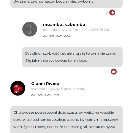
Uważam, że drugi sezon będzie mieć wyborny.
2
muamba_kabumba
(ostatnio aktywny: 1 dni temu, 2026-08-06)
28 lipca 2024, 20:35
Drybling i szybkość tak ale z tą siłą to bym nie szalał.
Siłę jak na skrzydłowego to ma Leao.
5
Gianni Rivera
(ostatnio aktywny: 5 godzin temu)
28 lipca 2024, 17:59
Chukwueze potrzebował dużo czasu, by wejść na wysokie
obroty, ale pod koniec zeszłego sezonu był jednym z lepszych
w drużynie i trochę bolało, że tak mało grał, ale tak to bywa,