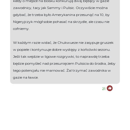
kiedy o miejsce na boisku konkurują dwaj będący w gazie
zawodnicy, tacy jak Sammy i Pulisic. Oczywiście można
gdybać, że trzeba było Amerykanina przesunąć na 10, by
Nigeryjczyk mógł sobie pohasać na skrzydle, ale czasu nie
cofniemy.
W każdym razie widać, że Chukwueze nie zasypuje gruszek
w popiele i kontynuuje dobre występy z końcówki sezonu.
Jeśli tak wejdzie w ligowe rozgrywki, to naprawdę trzeba
będzie pomyśleć nad przesunięciem Pulisicia do środka, żeby
tego potencjału nie marnować. Żal trzymać zawodnika w
gazie na ławce.
21