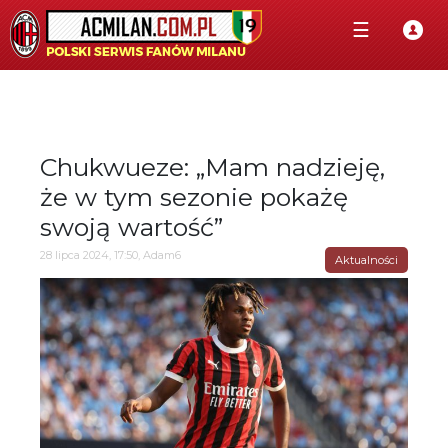
☰
Chukwueze: „Mam nadzieję,
że w tym sezonie pokażę
swoją wartość”
28 lipca 2024, 17:50, Adam6
Aktualności