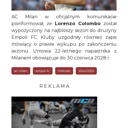
AC Milan w oficjalnym komunikacie
poinformował, że
Lorenzo Colombo
został
wypożyczony na najbliższy sezon do drużyny
Empoli FC. Kluby uzgodniły również zapis
mówiący o prawie wykupu po zakończeniu
sezonu. Umowa 22-letniego napastnika z
Milanem obowiązuje do 30 czerwca 2028 r.
ac milan
empoli fc
mercato
2024/2025
R E K L A M A