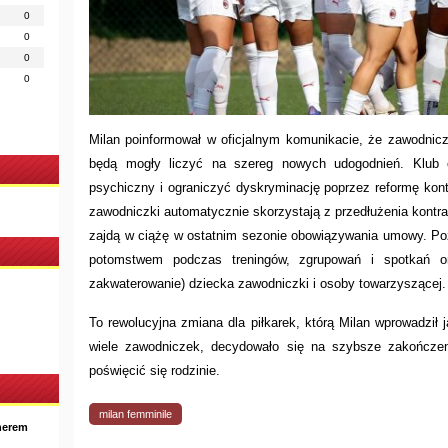
0
0
0
0
Milan poinformował w oficjalnym komunikacie, że zawodnic
będą mogły liczyć na szereg nowych udogodnień. Klub 
psychiczny i ograniczyć dyskryminację poprzez reformę kont
zawodniczki automatycznie skorzystają z przedłużenia kontra
zajdą w ciążę w ostatnim sezonie obowiązywania umowy. Po
potomstwem podczas treningów, zgrupowań i spotkań or
zakwaterowanie) dziecka zawodniczki i osoby towarzyszącej.
To rewolucyjna zmiana dla piłkarek, którą Milan wprowadził 
wiele zawodniczek, decydowało się na szybsze zakończen
poświęcić się rodzinie.
milan femminile
nerem