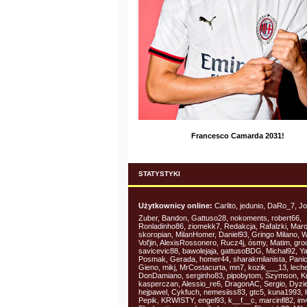
Francesco Camarda 2031!
STATYSTYKI
Użytkownicy online:
Carlito, jedunio, DaRo_7, Jo
Zuber, Bandon, Gattuso28, nokoments, robert66,
Ronladinho86, ziomekk7, Redakcja, Rafalzki, Mar
skoropian, MilanHomer, Daniel93, Gringo Milano, W
Vol'jin, AlexisRossonero, Rucz4j, ósmy, Matim, gro
savicevic88, bawolejaja, gattusoBDG, Michał92, Y
Posmak, Gerada, homer44, sharakmilanista, Panic
Gieno, mikj, MrCostacurta, mn7, kozik___13, leche
DonDamiano, serginho83, pipobytom, Szymson, Kr
kasperczan, Alessio_re6, DragonAC, Sergio, Dyz
hejpawel, Cykfuch, nemesiiss83, gtc5, kuna1993, 
Pepik, KRWISTY, engel93, k__f__c, marcinfl82, im4