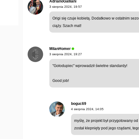
AdrianoGalliani
3 sierpnia 2024, 19:57
Origi się czuje kobietą. Dodatkowo w ostatnim sezo
ciąży. Szach mat!
MilanHomer
3 sierpnia 2024, 19:27
"Gołodupiec" wprowadził świetne standardy!
Good job!
boguc69
4 sierpnia 2024, 14:05
myślę, że projekt był przygotowany od 
został klepnięty pod jego rządami, tego