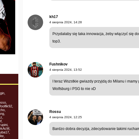
kh17
4 sierpnia 2024, 14:28
Przydałaby się taka innowacja, żeby włączyć się do
top3.
Fushnikov
4 sierpnia 2024, 13:52
I teraz Wszstkie gwiazdy przyjdą do Milanu i mam
Wolfsburg i PSG to nie xD
gin,
osso,
oolfik92,
cho,
Rossu
ang,
z,
4 sierpnia 2024, 12:25
f,
upini,
iekAcM,
Bardzo dobra decyzja, zdecydowanie takimi rucham
luba17,
te,