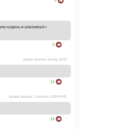
0
kamy rozgłosu w szlachetnych i
2
ostatnio aktywny: Dzisiaj, 00:04
12
ostatnio aktywny: 1 dni temu, 2026-08-05
13