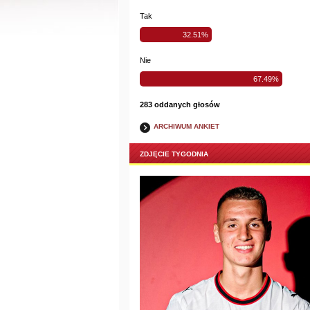
Tak
32.51%
Nie
67.49%
283 oddanych głosów
ARCHIWUM ANKIET
ZDJĘCIE TYGODNIA