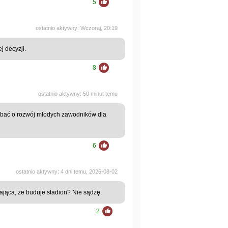
5
ostatnio aktywny: Wczoraj, 20:19
j decyzji.
8
ostatnio aktywny: 50 minut temu
e dbać o rozwój młodych zawodników dla
6
ostatnio aktywny: 4 dni temu, 2026-08-02
jąca, że buduje stadion? Nie sądzę.
2