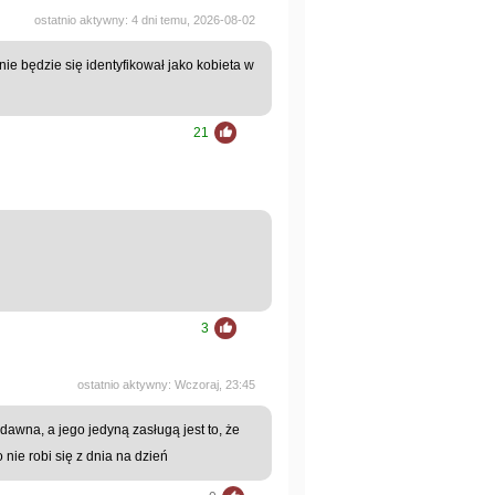
ostatnio aktywny: 4 dni temu, 2026-08-02
nie będzie się identyfikował jako kobieta w
21
3
ostatnio aktywny: Wczoraj, 23:45
dawna, a jego jedyną zasługą jest to, że
 nie robi się z dnia na dzień