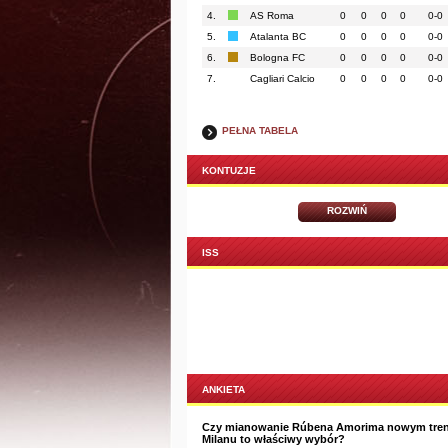
4.
AS Roma
0
0
0
0
0-0
5.
Atalanta BC
0
0
0
0
0-0
6.
Bologna FC
0
0
0
0
0-0
7.
Cagliari Calcio
0
0
0
0
0-0
PEŁNA TABELA
KONTUZJE
ROZWIŃ
ISS
ANKIETA
Czy mianowanie Rúbena Amorima nowym tre
Milanu to właściwy wybór?