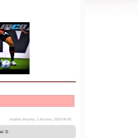
ostatnio aktywny: 1 dni temu, 2026-08-05
ać :D