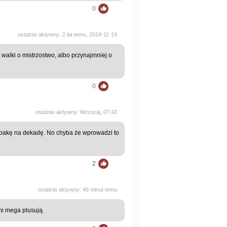
0
ostatnio aktywny: 2 lat temu, 2024-11-19
 walki o mistrzostwo, albo przynajmniej o
0
ostatnio aktywny: Wczoraj, 07:42
y pakę na dekadę. No chyba że wprowadzi to
2
ostatnio aktywny: 46 minut temu
i mega plusują.