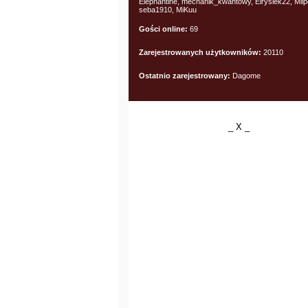
Elephantine, mechanik_kwantowy, Elrysiek22, Milp
seba1910, MiKuu
Gości online:
69
Zarejestrowanych użytkowników:
20110
Ostatnio zarejestrowany:
Dagome
_ X _