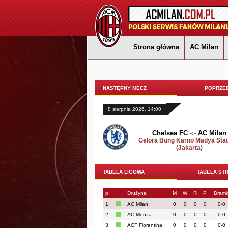
Strona główna
AC Milan
NASTĘPNY MECZ
POPRZED
8 sierpnia 2026, 14:00
Chelsea FC
-:-
AC Milan
Gelora Bung Karno Madya Sta
(Jakarta)
TABELA LIGOWA
TABELA ST
p.
Drużyna
M
W
R
P
Bramk
1.
AC Milan
0
0
0
0
0-0
2.
AC Monza
0
0
0
0
0-0
3.
ACF Fiorentina
0
0
0
0
0-0