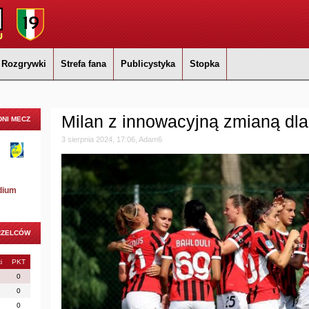
Rozgrywki
Strefa fana
Publicystyka
Stopka
Milan z innowacyjną zmianą dl
NI MECZ
3 sierpnia 2024, 17:06, Adam6
dium
RZELCÓW
i
PKT
0
0
0