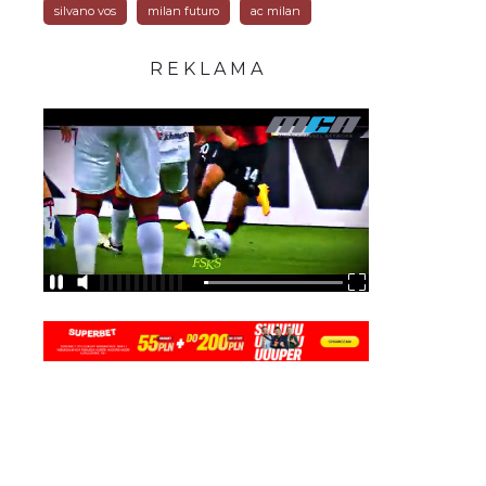
silvano vos
milan futuro
ac milan
R E K L A M A