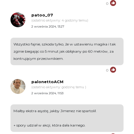
0
patoo_07
(ostatnio aktywny: 4 godziny temu)
2 września 2024, 13:27
Wszystko fajnie, szkoda tylko, że w ustawieniu magika i tak
zginie biegając co 5 minut jak obłąkany po 60 metrów, za
kontrującym przeciwnikiem.
0
palonettoACM
(ostatnio aktywny: godzinę temu )
2 września 2024, 11:53
Miałby ekstra asystę, jakby Jimenez nie spartolił.
+ spory udział w akcji, która dała karnego.