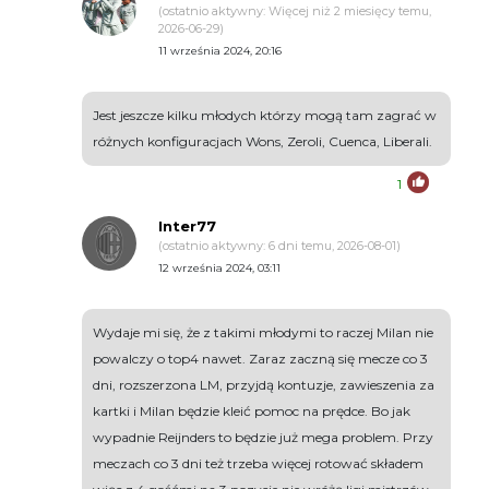
(ostatnio aktywny: Więcej niż 2 miesięcy temu,
2026-06-29)
11 września 2024, 20:16
Jest jeszcze kilku młodych którzy mogą tam zagrać w
różnych konfiguracjach Wons, Zeroli, Cuenca, Liberali.
1
Inter77
(ostatnio aktywny: 6 dni temu, 2026-08-01)
12 września 2024, 03:11
Wydaje mi się, że z takimi młodymi to raczej Milan nie
powalczy o top4 nawet. Zaraz zaczną się mecze co 3
dni, rozszerzona LM, przyjdą kontuzje, zawieszenia za
kartki i Milan będzie kleić pomoc na prędce. Bo jak
wypadnie Reijnders to będzie już mega problem. Przy
meczach co 3 dni też trzeba więcej rotować składem