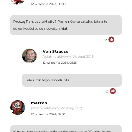
12 września 2024, 08:00
Proszę Pan, czy był bity? Panie nówka sztuka, igła a te
dolegliwości to od nowości miał.
2
Von Strauss
(ostatnio aktywny: Wczoraj, 20:16)
12 września 2024, 09:55
Taki urok tego modelu xD
0
matten
(ostatnio aktywny: Wczoraj, 10:13)
12 września 2024, 07:03
Kurczę, może trzeba było zaakceptować te 20 mln, które