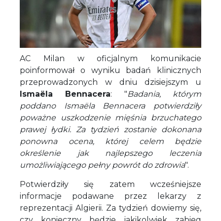
AC Milan w oficjalnym komunikacie
poinformował o wyniku badań klinicznych
przeprowadzonych w dniu dzisiejszym u
Ismaëla Bennacera
: "
Badania, którym
poddano Ismaëla Bennacera potwierdziły
poważne uszkodzenie mięśnia brzuchatego
prawej łydki. Za tydzień zostanie dokonana
ponowna ocena, której celem będzie
określenie jak najlepszego leczenia
umożliwiającego pełny powrót do zdrowia
".
Potwierdziły się zatem wcześniejsze
informacje podawane przez lekarzy z
reprezentacji Algierii. Za tydzień dowiemy się,
czy konieczny będzie jakikolwiek zabieg