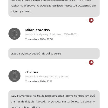
rzekomo oferowano podczas letniego mercato i pożegnać się
z tym panem...
1
Milanistaod95
(ostatnio aktywny: 2 lat temu, 2024-11-02)
11 września 2024, 22:50
trzeba bylo sprzedać jak był w cenie
1
cbvirus
(ostatnio aktywny: godzinę temu )
11 września 2024, 21:57
Czyli wychodzi na to, że jego sprzedaż latem, to mógłby być
dla nas deal życia. No cóż... wychodzi na to, że jest już spisany
na straty jako piłkarz.