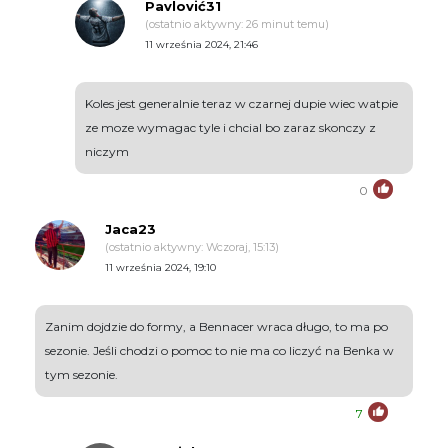
Pavlović31
(ostatnio aktywny: 26 minut temu)
11 września 2024, 21:46
Koles jest generalnie teraz w czarnej dupie wiec watpie
ze moze wymagac tyle i chcial bo zaraz skonczy z
niczym
0
Jaca23
(ostatnio aktywny: Wczoraj, 15:13)
11 września 2024, 19:10
Zanim dojdzie do formy, a Bennacer wraca długo, to ma po
sezonie. Jeśli chodzi o pomoc to nie ma co liczyć na Benka w
tym sezonie.
7