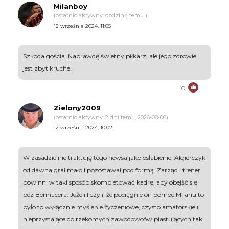
Milanboy
(ostatnio aktywny: godzinę temu )
12 września 2024, 11:05
Szkoda gościa. Naprawdę świetny piłkarz, ale jego zdrowie
jest zbyt kruche.
0
Zielony2009
(ostatnio aktywny: 2 dni temu, 2026-08-06)
12 września 2024, 10:02
W zasadzie nie traktuję tego newsa jako osłabienie, Algierczyk
od dawna grał mało i pozostawał pod formą. Zarząd i trener
powinni w taki sposób skompletować kadrę, aby obejść się
bez Bennacera. Jeżeli liczyli, że pociągnie on pomoc Milanu to
było to wyłącznie myślenie życzeniowe, czysto amatorskie i
nieprzystające do rzekomych zawodowców piastujących tak