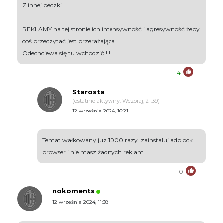
Z innej beczki
REKLAMY na tej stronie ich intensywność i agresywność żeby
coś przeczytać jest przerażająca.
Odechciewa się tu wchodzić !!!!!
4
Starosta
(ostatnio aktywny: Wczoraj, 21:39)
12 września 2024, 16:21
Temat wałkowany juz 1000 razy. zainstaluj adblock
browser i nie masz żadnych reklam.
0
nokoments
12 września 2024, 11:38