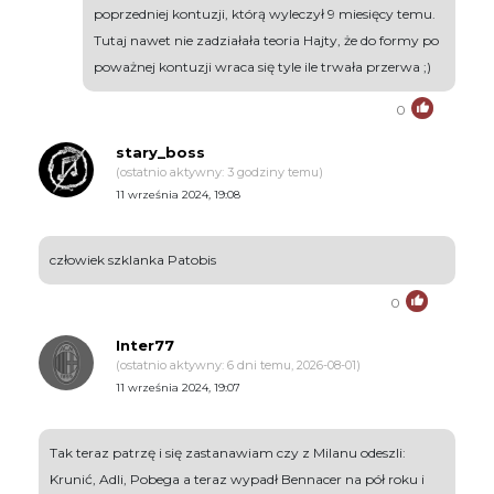
poprzedniej kontuzji, którą wyleczył 9 miesięcy temu.
Tutaj nawet nie zadziałała teoria Hajty, że do formy po
poważnej kontuzji wraca się tyle ile trwała przerwa ;)
0
stary_boss
(ostatnio aktywny: 3 godziny temu)
11 września 2024, 19:08
człowiek szklanka Patobis
0
Inter77
(ostatnio aktywny: 6 dni temu, 2026-08-01)
11 września 2024, 19:07
Tak teraz patrzę i się zastanawiam czy z Milanu odeszli:
Krunić, Adli, Pobega a teraz wypadł Bennacer na pół roku i