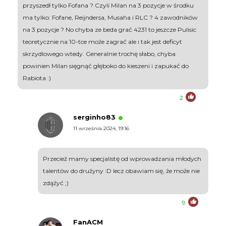
przyszedł tylko Fofana ? Czyli Milan na 3 pozycje w środku
ma tylko: Fofane, Reijndersa, Musaha i RLC ? 4 zawodników
na 3 pozycje ? No chyba ze beda grać 4231 to jeszcze Pulisic
teoretycznie na 10-tce może zagrać ale i tak jest deficyt
skrzydlowego wtedy. Generalnie trochę słabo, chyba
powinien Milan sięgnąć głęboko do kieszeni i zapukać do
Rabiota :)
2
serginho83
11 września 2024, 19:16
Przecież mamy specjalistę od wprowadzania młodych
talentów do drużyny :D lecz obawiam się, że może nie
zdążyć ;)
9
FanACM