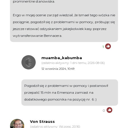
prominentne stanowiska.
Ergo w mojej ocenie zarząd wiedział, że Ismael tego wózka nie
pociągnie, pogodził się z problemami w pomocy, próbując się
jeszcze ratować odzyskaniem jakiejkolwiek kasy poprzez
wytransferowanie Bennacera.
1
muamba_kabumba
(ostatnio aktywny: 1 dni temu, 2026-08-06)
12 września 2024, 10:49
Pogodził się z problemami w pomocy i postanowił
przepalić 15 mln na Emersona zamiast na
dodatkowego pomocnika na pozycję nr. 6 :)
0
Von Strauss
(ostatnio aktywny: Wczoraj, 20:16)