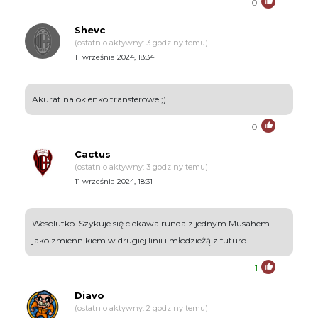
0
Shevc
(ostatnio aktywny: 3 godziny temu)
11 września 2024, 18:34
Akurat na okienko transferowe ;)
0
Cactus
(ostatnio aktywny: 3 godziny temu)
11 września 2024, 18:31
Wesolutko. Szykuje się ciekawa runda z jednym Musahem
jako zmiennikiem w drugiej linii i młodzieżą z futuro.
1
Diavo
(ostatnio aktywny: 2 godziny temu)