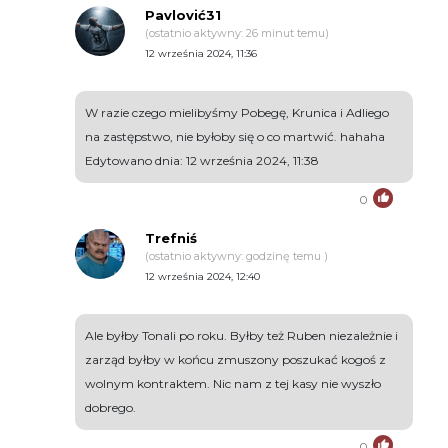
Pavlović31
(ostatnio aktywny: 26 minut temu)
12 września 2024, 11:36
W razie czego mielibyśmy Pobegę, Krunica i Adliego
na zastępstwo, nie byłoby się o co martwić. hahaha
Edytowano dnia: 12 września 2024, 11:38
0
Trefniś
(ostatnio aktywny: godzinę temu )
12 września 2024, 12:40
Ale byłby Tonali po roku. Byłby też Ruben niezależnie i
zarząd byłby w końcu zmuszony poszukać kogoś z
wolnym kontraktem. Nic nam z tej kasy nie wyszło
dobrego.
0