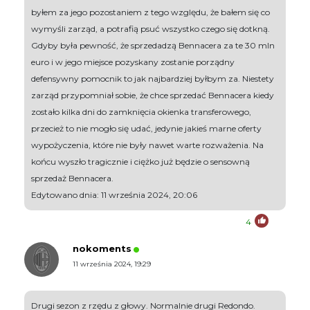
byłem za jego pozostaniem z tego względu, że bałem się co
wymyśli zarząd, a potrafią psuć wszystko czego się dotkną.
Gdyby była pewność, że sprzedadzą Bennacera za te 30 mln
euro i w jego miejsce pozyskany zostanie porządny
defensywny pomocnik to jak najbardziej byłbym za. Niestety
zarząd przypomniał sobie, że chce sprzedać Bennacera kiedy
zostało kilka dni do zamknięcia okienka transferowego,
przecież to nie mogło się udać, jedynie jakieś marne oferty
wypożyczenia, które nie były nawet warte rozważenia. Na
końcu wyszło tragicznie i ciężko już będzie o sensowną
sprzedaż Bennacera.
Edytowano dnia: 11 września 2024, 20:06
4
nokoments
11 września 2024, 19:29
Drugi sezon z rzędu z głowy. Normalnie drugi Redondo.