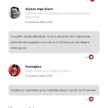
Victor Van Dort
(ostatnio aktywny: Więcej niż dwa tygodnie temu,
2026-07-20)
11 września 2024, 21:40
Liczyłem że się odbuduje i w tym sezonie nam naprawdę
pomoże ale wygląda na to że on w Milanie już nie odegra
istotnej roli.
4
fristajlos
(ostatnio aktywny: 2 godziny temu)
11 września 2024, 21:33
Wyleczyć i sprzedać przy najbliżej okazji, nawet za 10 baniek
0