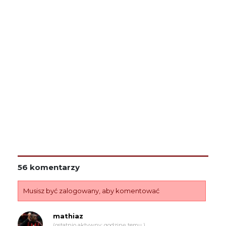
56 komentarzy
Musisz być zalogowany, aby komentować
mathiaz
(ostatnio aktywny: godzinę temu )