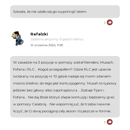
Szkoda, że nie udało się go wypchnąć latem.
1
Rafalzki
(ostatnio aktywny: 6 godzin temu)
12 września 2024, 11:30
W zasadzie na 3 pozycje w pomocy został Reinders, Musach,
Fofana i RLC... Kogoś przegapiłem? Gdzie RLC jest uparcie
wciskany na pozycję nr 10 gdzie nadaje się moim zdaniem
mocno średnio, do tego jest kontuzjogenny. Musah to typowy
jeździec bez głowy albo zapchajdziura... Zostaje Tijani i
Fofana... Nie daj Boże któryś złapie kontuzję i będziemy grać
w pomocy Calabrią... Nie wspomnę już, że trzeba naiwnie
liczyć, że Ci dwaj pociągną cały sezon i to jeszcze w formie...
1