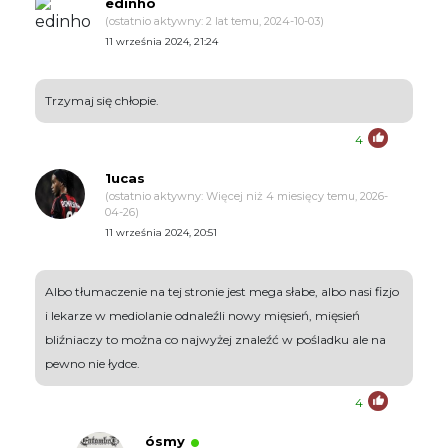
edinho
(ostatnio aktywny: 2 lat temu, 2024-10-03)
11 września 2024, 21:24
Trzymaj się chłopie.
4
1ucas
(ostatnio aktywny: Więcej niż 4 miesięcy temu, 2026-
04-26)
11 września 2024, 20:51
Albo tłumaczenie na tej stronie jest mega słabe, albo nasi fizjo
i lekarze w mediolanie odnaleźli nowy mięsień, mięsień
bliźniaczy to można co najwyżej znaleźć w pośladku ale na
pewno nie łydce.
4
ósmy