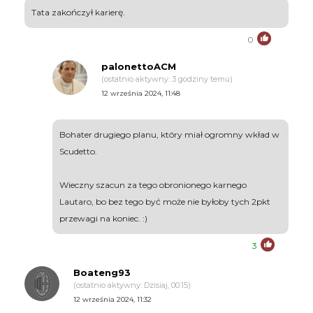
Tata zakończył karierę.
0
palonettoACM
(ostatnio aktywny: 3 godziny temu)
12 września 2024, 11:48
Bohater drugiego planu, który miał ogromny wkład w
Scudetto.
Wieczny szacun za tego obronionego karnego
Lautaro, bo bez tego być może nie byłoby tych 2pkt
przewagi na koniec. :)
3
Boateng93
(ostatnio aktywny: Dzisiaj, 00:15)
12 września 2024, 11:32