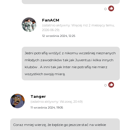
0
FanACM
(ostatnio aktywny: Więcej niż 2 miesięcy temu,
2026-06-29)
12 września 2024, 12:25
Jedni potrafią wróżyć z nikomu wcześniej nieznanych
młodych zawodników tak jak Juventus i kilka innych
klubów . A inni tak jak Inter nie potrafią nie mierz
wszystkich swoją miarą.
0
Tanger
(ostatnio aktywny: Wczoraj, 20:49)
11 września 2024, 19:05
Coraz mniej wierzę, że będzie go jeszcze stać na wielkie