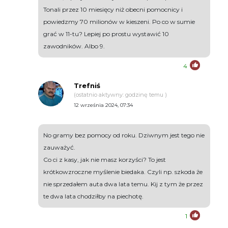
Tonali przez 10 miesięcy niż obecni pomocnicy i
powiedzmy 70 milionów w kieszeni. Po co w sumie
grać w 11-tu? Lepiej po prostu wystawić 10
zawodników. Albo 9.
4
Trefniś
(ostatnio aktywny: godzinę temu )
12 września 2024, 07:34
No gramy bez pomocy od roku. Dziwnym jest tego nie
zauważyć.
Co ci z kasy, jak nie masz korzyści? To jest
krótkowzroczne myślenie biedaka. Czyli np. szkoda że
nie sprzedałem auta dwa lata temu. Kij z tym że przez
te dwa lata chodziłby na piechotę.
1