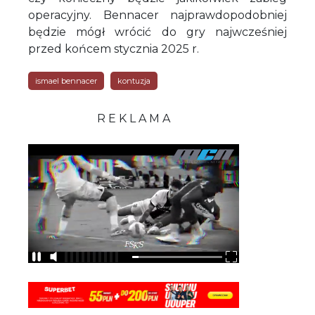
operacyjny. Bennacer najprawdopodobniej
będzie mógł wrócić do gry najwcześniej
przed końcem stycznia 2025 r.
ismael bennacer
kontuzja
R E K L A M A