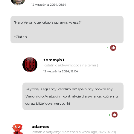
12 września 2024, 08:54
"Halo Veronique, głupia sprawa, wiesz?"
~Zlatan
1
tommyb1
(ostatnio aktywny: godzinę temu )
12 września 2024, 12:04
Szybciej zagramy Zerolim niż spełnimy mokre sny
Weroniki o Arabskim kontrakcie dla synalka, któremu
coraz bliżej do emeryturki
1
adamos
(ostatnio aktywny: More than a week ago, 2026-07-29)