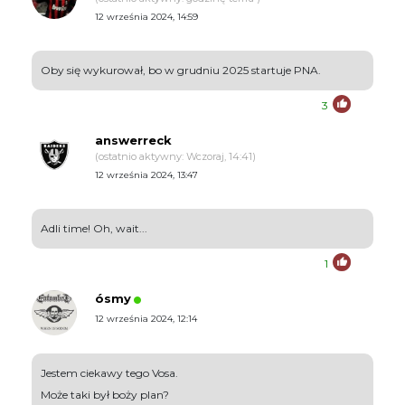
12 września 2024, 14:59
Oby się wykurował, bo w grudniu 2025 startuje PNA.
3
answerreck
(ostatnio aktywny: Wczoraj, 14:41)
12 września 2024, 13:47
Adli time! Oh, wait...
1
ósmy
12 września 2024, 12:14
Jestem ciekawy tego Vosa.
Może taki był boży plan?