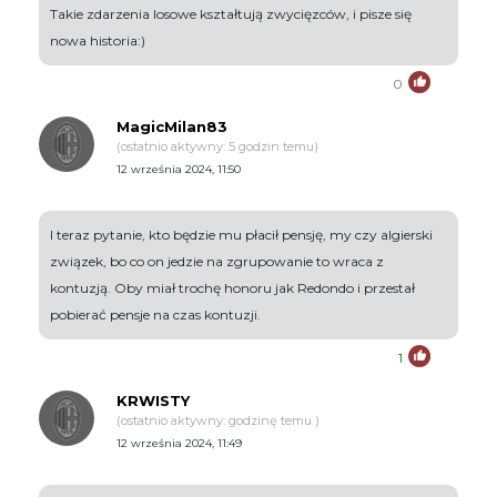
Takie zdarzenia losowe kształtują zwycięzców, i pisze się
nowa historia:)
0
MagicMilan83
(ostatnio aktywny: 5 godzin temu)
12 września 2024, 11:50
I teraz pytanie, kto będzie mu płacił pensję, my czy algierski
związek, bo co on jedzie na zgrupowanie to wraca z
kontuzją. Oby miał trochę honoru jak Redondo i przestał
pobierać pensje na czas kontuzji.
1
KRWISTY
(ostatnio aktywny: godzinę temu )
12 września 2024, 11:49