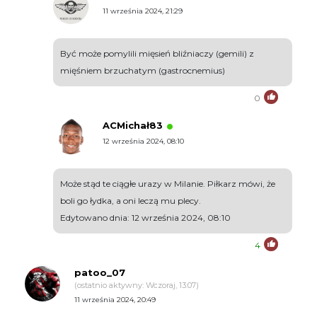
11 września 2024, 21:29
Być może pomylili mięsień bliźniaczy (gemili) z
mięśniem brzuchatym (gastrocnemius)
0
ACMichał83
12 września 2024, 08:10
Może stąd te ciągłe urazy w Milanie. Piłkarz mówi, że
boli go łydka, a oni leczą mu plecy.
Edytowano dnia: 12 września 2024, 08:10
4
patoo_07
(ostatnio aktywny: Wczoraj, 13:07)
11 września 2024, 20:49