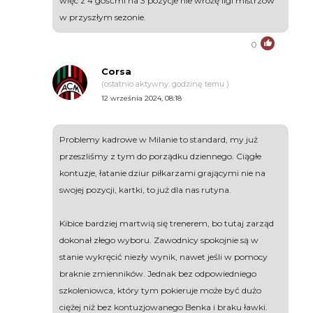
więc z 4 gośćmi na 3 pozycje nie wróżę ligi mistrzów
w przyszłym sezonie.
0
Corsa
(ostatnio aktywny: godzinę temu )
12 września 2024, 08:18
Problemy kadrowe w Milanie to standard, my już
przeszliśmy z tym do porządku dziennego. Ciągłe
kontuzje, łatanie dziur piłkarzami grającymi nie na
swojej pozycji, kartki, to już dla nas rutyna.
Kibice bardziej martwią się trenerem, bo tutaj zarząd
dokonał złego wyboru. Zawodnicy spokojnie są w
stanie wykręcić niezły wynik, nawet jeśli w pomocy
braknie zmienników. Jednak bez odpowiedniego
szkoleniowca, który tym pokieruje może być dużo
ciężej niż bez kontuzjowanego Benka i braku ławki.