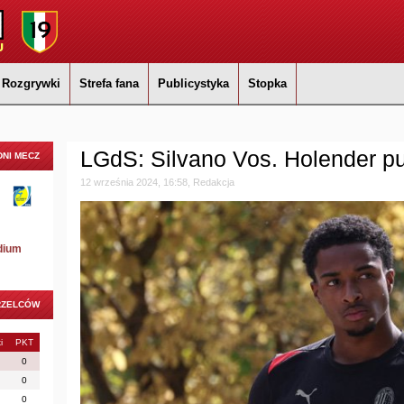
Rozgrywki
Strefa fana
Publicystyka
Stopka
LGdS: Silvano Vos. Holender p
NI MECZ
12 września 2024, 16:58, Redakcja
dium
RZELCÓW
i
PKT
0
0
0