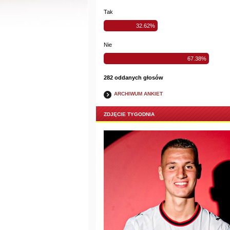
Tak
32.62%
Nie
67.38%
282 oddanych głosów
ARCHIWUM ANKIET
ZDJĘCIE TYGODNIA