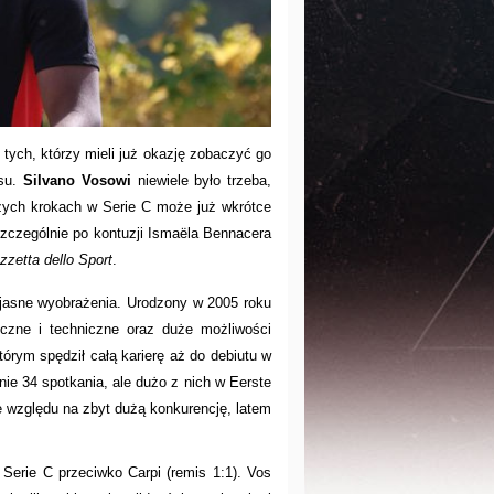
 tych, którzy mieli już okazję zobaczyć go
asu.
Silvano Vosowi
niewiele było trzeba,
zych krokach w Serie C może już wkrótce
zczególnie po kontuzji Ismaëla Bennacera
zzetta dello Sport
.
o jasne wyobrażenia. Urodzony w 2005 roku
zyczne i techniczne oraz duże możliwości
tórym spędził całą karierę aż do debiutu w
nie 34 spotkania, ale dużo z nich w Eerste
ze względu na zbyt dużą konkurencję, latem
Serie C przeciwko Carpi (remis 1:1). Vos