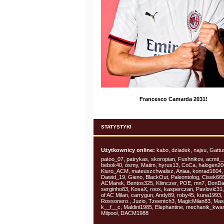
Francesco Camarda 2031!
STATYSTYKI
Użytkownicy online:
kabo, dziadek, najsu, Gattu
patoo_07, patrykas, skoropian, Fushnikov, acmti__
bebok40, ósmy, Matim, hyrus13, CoCa, halogen20
Kiuro_ACM, mateuszchwalisz, Aniaa, konrad1604,
Dawid_19, Gieno, BlackOut, Paleontolog, Cisek666
ACMarek, Bentos325, Klimczer, POE, mn7, DonD
serginho83, KosaX, roox, kasperczan, Pavlović31
of AC Milan, carrygun, Andy89, roby45, kuna1993,
Rossonero., Juzio, Tzeentch3, MagicMilan83, Mas
k__f__c, Maldini1985, Elephantine, mechanik_kwa
Milpool, DACM1988