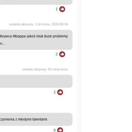
1
ostatnio aktywny: 1 dni temu, 2026-08-04
odkrywca Mbappe jakoś miał duże problemy
...
2
ostatnio aktywny: 55 minut temu
2
 czynienia z młodymi talentami.
8