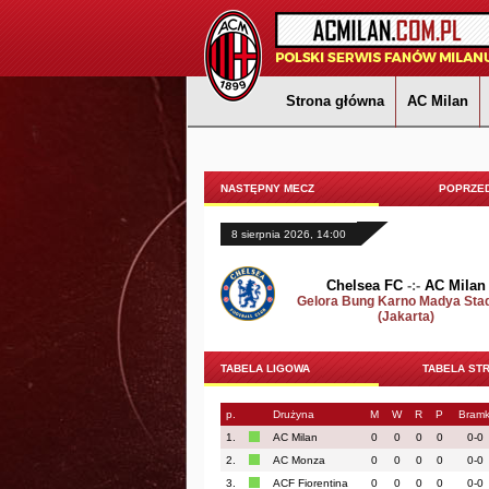
Strona główna
AC Milan
NASTĘPNY MECZ
POPRZED
8 sierpnia 2026, 14:00
Chelsea FC
-:-
AC Milan
Gelora Bung Karno Madya Sta
(Jakarta)
TABELA LIGOWA
TABELA ST
p.
Drużyna
M
W
R
P
Bramk
1.
AC Milan
0
0
0
0
0-0
2.
AC Monza
0
0
0
0
0-0
3.
ACF Fiorentina
0
0
0
0
0-0