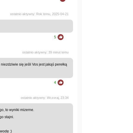
ostatnio aktywny: Rok temu, 2025-04-21
5
ostatnio aktywny: 39 minut temu
 niezdziwie się jeśli Vos jest jakąś perełką
4
ostatnio aktywny: Wczoraj, 23:34
o, to wyniki mizerne.
go stajni.
 wodę :)