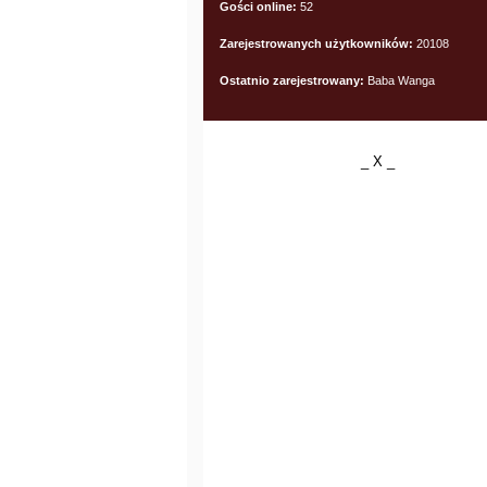
Gości online:
52
Zarejestrowanych użytkowników:
20108
Ostatnio zarejestrowany:
Baba Wanga
_ X _