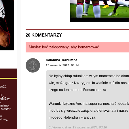
26 KOMENTARZY
Musisz być zalogowany, aby komentować
muamba_kabumba
13 września 2024, 08:14
No byłby chłop ratunkiem w tym momencie bo akurat
wie, może gra z tzw. ryglem to właśnie coś dla nas
so28,
czego na ten moment Fonseca unika.
,
00,
 eMJay,
,
Warunki fizyczne Vos ma super na mocna 6, dodatk
amiano,
, Master
mógłby się wreszcie zająć gra ofensywna a i nasze
a,
młodego Holendra i Francuza.
ntowy,
Edytowano dnia: 13 września 2024, 08:16