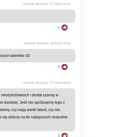
ostatnio aktywny: 27 minut temu
1
ostatnio aktywny: godzinę temu
szych talentów xD
0
ostatnio aktywny: 27 minut temu
w młodzieżówkach i dostał szansę w
ze bardziej. Jeśli nie spróbujemy tego z
wiemy, czy mają wielki talent, czy nie.
ł się dobrze na tle najlepszych zespołów
0