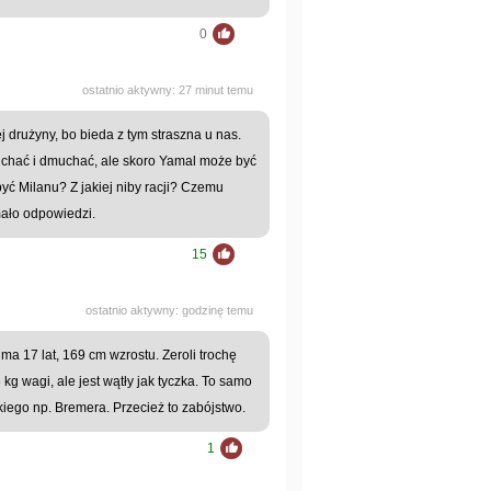
0
ostatnio aktywny: 27 minut temu
j drużyny, bo bieda z tym straszna u nas.
huchać i dmuchać, ale skoro Yamal może być
ć Milanu? Z jakiej niby racji? Czemu
mało odpowiedzi.
15
ostatnio aktywny: godzinę temu
 ma 17 lat, 169 cm wzrostu. Zeroli trochę
kg wagi, ale jest wątły jak tyczka. To samo
iego np. Bremera. Przecież to zabójstwo.
1