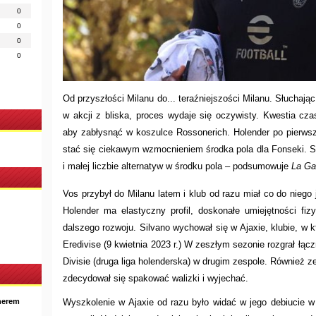
0
0
0
0
Od przyszłości Milanu do... teraźniejszości Milanu. Słuchając
w akcji z bliska, proces wydaje się oczywisty. Kwestia cz
aby zabłysnąć w koszulce Rossonerich. Holender po pierws
stać się ciekawym wzmocnieniem środka pola dla Fonseki. S
i małej liczbie alternatyw w środku pola – podsumowuje
La Ga
Vos przybył do Milanu latem i klub od razu miał co do nieg
Holender ma elastyczny profil, doskonałe umiejętności fi
dalszego rozwoju. Silvano wychował się w Ajaxie, klubie, w k
Eredivise (9 kwietnia 2023 r.) W zeszłym sezonie rozgrał łącz
Divisie (druga liga holenderska) w drugim zespole. Również 
zdecydował się spakować walizki i wyjechać.
nerem
Wyszkolenie w Ajaxie od razu było widać w jego debiucie w 