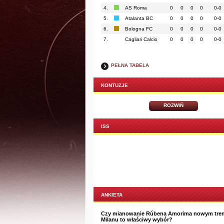
4.
AS Roma
0
0
0
0
0-0
5.
Atalanta BC
0
0
0
0
0-0
6.
Bologna FC
0
0
0
0
0-0
7.
Cagliari Calcio
0
0
0
0
0-0
PEŁNA TABELA
KONTUZJE
ROZWIŃ
ISS
ANKIETA
Czy mianowanie Rúbena Amorima nowym tre
Milanu to właściwy wybór?