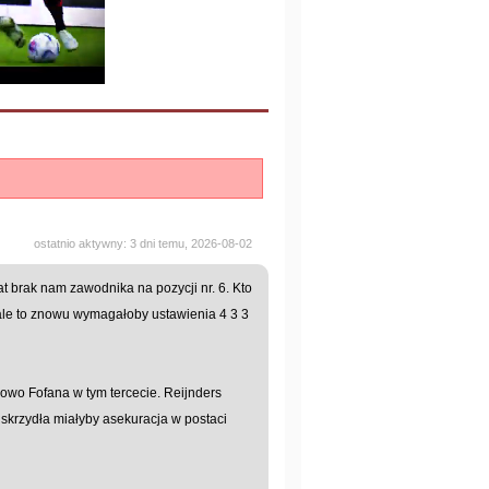
ostatnio aktywny: 3 dni temu, 2026-08-02
 brak nam zawodnika na pozycji nr. 6. Kto
 ale to znowu wymagałoby ustawienia 4 3 3
owo Fofana w tym tercecie. Reijnders
 skrzydła miałyby asekuracja w postaci