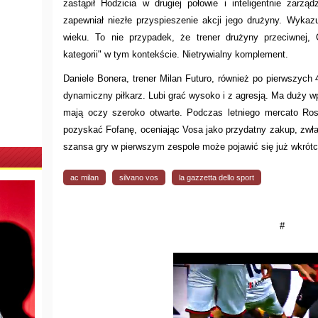
zastąpił Hodzicia w drugiej połowie i inteligentnie zarząd
zapewniał niezłe przyspieszenie akcji jego drużyny. Wyka
wieku. To nie przypadek, że trener drużyny przeciwnej, C
kategorii" w tym kontekście. Nietrywialny komplement.
Daniele Bonera, trener Milan Futuro, również po pierwszych
dynamiczny piłkarz. Lubi grać wysoko i z agresją. Ma duży w
mają oczy szeroko otwarte. Podczas letniego mercato Ros
pozyskać Fofanę, oceniając Vosa jako przydatny zakup, zwł
szansa gry w pierwszym zespole może pojawić się już wkrótc
ac milan
silvano vos
la gazzetta dello sport
#