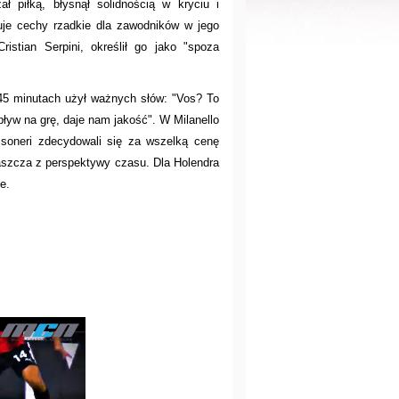
zał piłką, błysnął solidnością w kryciu i
zuje cechy rzadkie dla zawodników w jego
ristian Serpini, określił go jako "spoza
 45 minutach użył ważnych słów: "Vos? To
pływ na grę, daje nam jakość". W Milanello
soneri zdecydowali się za wszelką cenę
aszcza z perspektywy czasu. Dla Holendra
e.