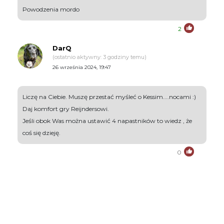
Powodzenia mordo
2
DarQ
(ostatnio aktywny: 3 godziny temu)
26 września 2024, 19:47
Liczę na Ciebie. Muszę przestać myśleć o Kessim....nocami :)
Daj komfort gry Reijndersowi.
Jeśli obok Was można ustawić 4 napastników to wiedz , że
coś się dzieję.
0