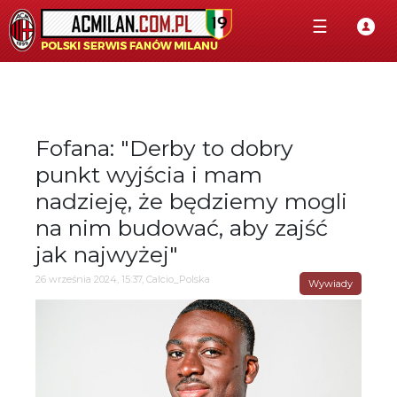
☰
Fofana: "Derby to dobry
punkt wyjścia i mam
nadzieję, że będziemy mogli
na nim budować, aby zajść
jak najwyżej"
26 września 2024, 15:37, Calcio_Polska
Wywiady