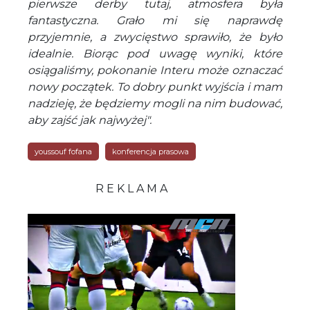
pierwsze derby tutaj, atmosfera była
fantastyczna. Grało mi się naprawdę
przyjemnie, a zwycięstwo sprawiło, że było
idealnie. Biorąc pod uwagę wyniki, które
osiągaliśmy, pokonanie Interu może oznaczać
nowy początek. To dobry punkt wyjścia i mam
nadzieję, że będziemy mogli na nim budować,
aby zajść jak najwyżej".
youssouf fofana
konferencja prasowa
R E K L A M A