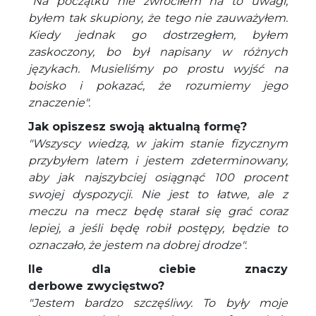
"Na początku nie zwróciłem na to uwagi,
byłem tak skupiony, że tego nie zauważyłem.
Kiedy jednak go dostrzegłem, byłem
zaskoczony, bo był napisany w różnych
językach. Musieliśmy po prostu wyjść na
boisko i pokazać, że rozumiemy jego
znaczenie".
Jak opiszesz swoją aktualną formę?
"Wszyscy wiedzą, w jakim stanie fizycznym
przybyłem latem i jestem zdeterminowany,
aby jak najszybciej osiągnąć 100 procent
swojej dyspozycji. Nie jest to łatwe, ale z
meczu na mecz będę starał się grać coraz
lepiej, a jeśli będę robił postępy, będzie to
oznaczało, że jestem na dobrej drodze".
Ile dla ciebie znaczy
derbowe zwycięstwo?
"Jestem bardzo szczęśliwy. To były moje