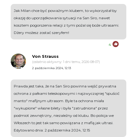
Jak Milan chce być poważnym klubem, to wykorzystał by
okazję do uporządkowania sytuacji na San Siro, nawet
kosztem pogorszenia relacji z tymi pożal się boże ultrasami.
Dżery możesz zostać szeryfem!
4
Von Strauss
(ostatnio aktywny: 1 dni temu, 2026-08-07)
2 października 2024, 12:13
Prawda jest taka, że na San Siro powinna wejść prywatna
ochrona z pałkami teleskopowymi i najzwyczajniej "spuścić
manto" mafijnym ultrasom. Byle ta ochrona miała
"wykupione" własne bilety i była "zatrudniona" przez
podmiot zewnętrzny, niezależny od klubu. Bo policja we
Włoszech to jest tak samo powiązana z mafią jak ultrasi.
Edytowano dnia: 2 października 2024, 12:15