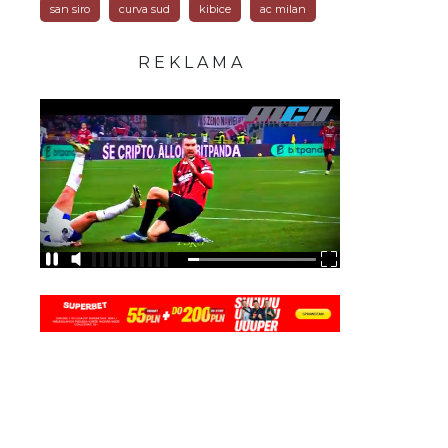
san siro
curva sud
kibice
ac milan
R E K L A M A