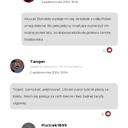
3 października 2024, 18:45
Akurat Donalda wydaje mi się, że kibole z całej Polski
znają dobrze. Bo jako jedyny miał jaja wytoczyć im
wojnę przed laty, co doprowadziło do gniewu tamte
środowiska.
0
Tanger
(ostatnio aktywny: 40 minut temu)
2 października 2024, 20:04
Tropić, zamykać, piętnować. Ultrasi warci tyle ile płacą za
bilety. Niech się policja za nich bierze i bez żadnej taryfy
ulgowej.
3
Piotrek1899