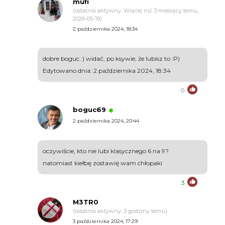
mufi
(ostatnio aktywny: Więcej niż 3 miesięcy temu,
2026-05-19)
2 października 2024, 18:34
dobre boguc :) widać, po ksywie, że lubisz to :P)
Edytowano dnia: 2 października 2024, 18:34
0
boguc69
2 października 2024, 20:44
oczywiście, kto nie lubi klasycznego 6 na 9?
natomiast kiełbę zostawię wam chłopaki
3
M3TR0
(ostatnio aktywny: 3 godziny temu)
3 października 2024, 17:29