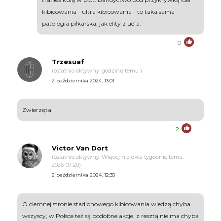
kibicowania - ultra kibicowania - to taka sama
patologia piłkarska, jak elity z uefa.
0
Trzesuaf
(ostatnio aktywny: godzinę temu )
2 października 2024, 13:01
Zwierzęta
2
Victor Van Dort
(ostatnio aktywny: Więcej niż dwa tygodnie temu,
2026-07-20)
2 października 2024, 12:35
O ciemnej stronie stadionowego kibicowania wiedzą chyba
wszyscy, w Polsce też są podobne akcje, z resztą nie ma chyba