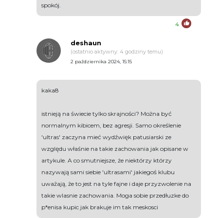
spokój.
4
deshaun
(ostatnio aktywny: 4 godziny temu)
2 października 2024, 15:15
kaka8
istnieją na świecie tylko skrajności? Można być
normalnym kibicem, bez agresji. Samo określenie
'ultras' zaczyna mieć wydźwięk patusiarski ze
względu właśnie na takie zachowania jak opisane w
artykule. A co smutniejsze, że niektórzy którzy
nazywają sami siebie 'ultrasami' jakiegoś klubu
uważają, że to jest na tyle fajne i daje przyzwolenie na
takie wlasnie zachowania. Moga sobie przedłuzke do
p*enisa kupic jak brakuje im tak meskosci