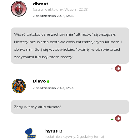
dbmat
(ostatnio aktywny: Wczoraj, 22:59)
2 października 2024, 12:28
Widać patologiczne zachowania "ultrasów" są wszędzie.
Niestety razi bierna postawa osób zarządzających klubami i
obiektami. Boją się wypowiedzieć "wojnę" w obawie przed
zadymami lub bojkotem meczy.
0
Diavo
2 października 2024, 12:24
Żeby własny klub okradać..
4
hyrus13
(ostatnio aktywny: 2 godziny temu)