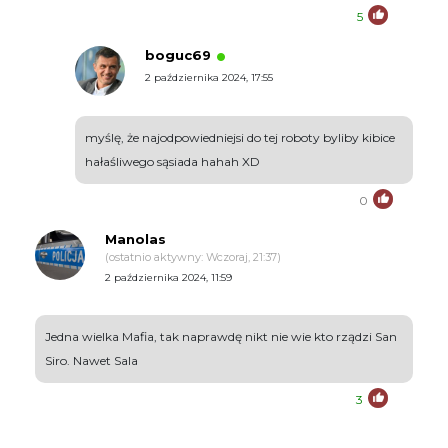
5
boguc69
2 października 2024, 17:55
myślę, że najodpowiedniejsi do tej roboty byliby kibice
hałaśliwego sąsiada hahah XD
0
Manolas
(ostatnio aktywny: Wczoraj, 21:37)
2 października 2024, 11:59
Jedna wielka Mafia, tak naprawdę nikt nie wie kto rządzi San
Siro. Nawet Sala
3