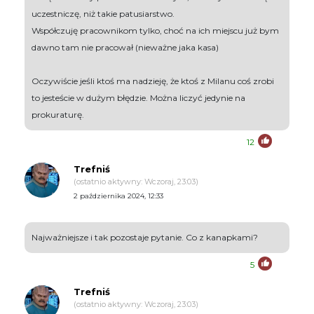
uczestniczę, niż takie patusiarstwo.
Współczuję pracownikom tylko, choć na ich miejscu już bym
dawno tam nie pracował (nieważne jaka kasa)
Oczywiście jeśli ktoś ma nadzieję, że ktoś z Milanu coś zrobi
to jesteście w dużym błędzie. Można liczyć jedynie na
prokuraturę.
12
Trefniś
(ostatnio aktywny: Wczoraj, 23:03)
2 października 2024, 12:33
Najważniejsze i tak pozostaje pytanie. Co z kanapkami?
5
Trefniś
(ostatnio aktywny: Wczoraj, 23:03)