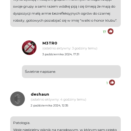
swoje grupy a sami razem wódkę piją i się śmieją że mają do
dyspozycji małą armie bezrefleksyjnych ogrów do czarnej
roboty, gotowych pozabijać się w imię "walki o honor klubu".
17
M3TR0
(ostatnio aktywny: 3 godziny temu)
3 października 2024, 17:31
Świetnie napisane.
1
deshaun
(ostatnio aktywny: 4 godziny temu)
2 października 2024, 12:35
Patologia.
Wolę niedzielny piknik na narodowym, w którym sam często