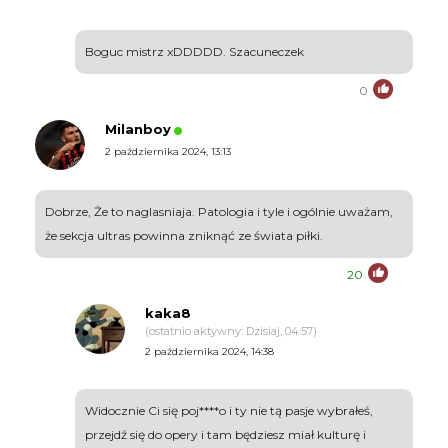
Boguc mistrz xDDDDD. Szacuneczek
0
Milanboy
2 października 2024, 13:13
Dobrze, Że to naglasniaja. Patologia i tyle i ogólnie uważam,
że sekcja ultras powinna zniknąć ze świata piłki.
20
kaka8
(ostatnio aktywny: Dzisiaj, 04:57)
2 października 2024, 14:38
Widocznie Ci się poj****o i ty nie tą pasje wybrałeś,
przejdź się do opery i tam będziesz miał kulturę i