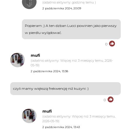
(ostatnio aktywny: godzinę temu )
2 października 2024, 20:09
Popieram ;) A ten dzban Lucci powinien jako pierwszy
w pierdlu wylądować.
0
mufi
(ostatnio aktywny: Więcej niż 3 miesięcy temu, 2026-
05-19)
2 października 2024, 13:38
czyli mamy większą frekwencję niż kuzyni :)
0
mufi
(ostatnio aktywny: Więcej niż 3 miesięcy temu,
2026-05-19)
2 października 2024, 13:43