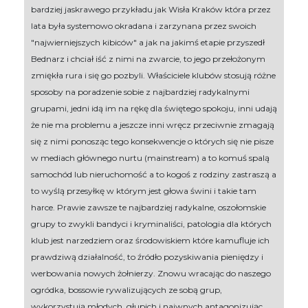
bardziej jaskrawego przykładu jak Wisła Kraków która przez
lata była systemowo okradana i zarzynana przez swoich
"najwierniejszych kibiców" a jak na jakimś etapie przyszedł
Bednarz i chciał iść z nimi na zwarcie, to jego przełożonym
zmiękła rura i się go pozbyli. Właściciele klubów stosują różne
sposoby na poradzenie sobie z najbardziej radykalnymi
grupami, jedni idą im na rękę dla świętego spokoju, inni udają
że nie ma problemu a jeszcze inni wręcz przeciwnie zmagają
się z nimi ponosząc tego konsekwencje o których się nie pisze
w mediach głównego nurtu (mainstream) a to komuś spalą
samochód lub nieruchomość a to kogoś z rodziny zastraszą a
to wyślą przesyłkę w którym jest głowa świni i takie tam
harce. Prawie zawsze te najbardziej radykalne, oszołomskie
grupy to zwykli bandyci i kryminaliści, patologia dla których
klub jest narzedziem oraz środowiskiem które kamufluje ich
prawdziwą działalność, to źródło pozyskiwania pieniędzy i
werbowania nowych żołnierzy. Znowu wracając do naszego
ogródka, bossowie rywalizujących ze sobą grup,
wykorzystują młodych, głupich i naiwnych antagonizując