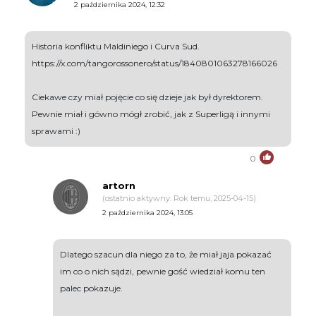
2 października 2024, 12:32
Historia konfliktu Maldiniego i Curva Sud.
https://x.com/tangorossonero/status/1840801063278166026
Ciekawe czy miał pojęcie co się dzieje jak był dyrektorem.
Pewnie miał i gówno mógł zrobić, jak z Superligą i innymi
sprawami :)
0
artorn
(ostatnio aktywny: Rok temu, 2025-04-15)
2 października 2024, 13:05
Dlatego szacun dla niego za to, że miał jaja pokazać
im co o nich sądzi, pewnie gość wiedział komu ten
palec pokazuje.