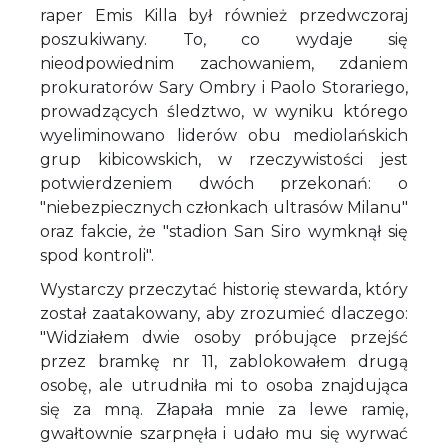
raper Emis Killa był również przedwczoraj
poszukiwany. To, co wydaje się
nieodpowiednim zachowaniem, zdaniem
prokuratorów Sary Ombry i Paolo Storariego,
prowadzących śledztwo, w wyniku którego
wyeliminowano liderów obu mediolańskich
grup kibicowskich, w rzeczywistości jest
potwierdzeniem dwóch przekonań: o
"niebezpiecznych członkach ultrasów Milanu"
oraz fakcie, że "stadion San Siro wymknął się
spod kontroli".
Wystarczy przeczytać historię stewarda, który
został zaatakowany, aby zrozumieć dlaczego:
"Widziałem dwie osoby próbujące przejść
przez bramkę nr 11, zablokowałem drugą
osobę, ale utrudniła mi to osoba znajdująca
się za mną. Złapała mnie za lewe ramię,
gwałtownie szarpnęła i udało mu się wyrwać