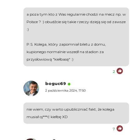
a poza tym kto z Was regularnie chodzi na mecz np. w
Polsce ? :) obudźcie się takie rzeczy dzieją się od zawsze
:)
P.S. Kolega, który zapomniał biletu z domu,
kupionego normalnie wszedł na stadion za
przysłowiową "kiełbasę" :)
2
boguc69
2 października 2024, 17:50
nie wiem, czy warto upubliczniać fakt, że kolega
musiał oj***ć kiełbę XD
7