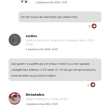
2 października 2024, 12:57
Ich ten klub tak obchodzi jak ciebie Inter.
11
xodos
(ostatnio aktywny: Więcej niż 8 miesięcy temu, 2025-
12-29)
2 października 2024, 12:20
Jak byłem na półfinale LM (Milan-Inter) to w ten sposób
wbiegło bez biletów z 30 osób :D. Mi też go nie sprawdzono,
chociaż bilet oczywiście miałem.
4
RnteAebic
(ostatnio aktywny: Dzisiaj, 03:20)
2 października 2024, 12:20