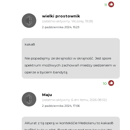
11
wielki prostownik
(ostatnio aktywny: Wczoraj, 19:28)
2 października 2024, 15:23
kaka8
Nie popadajmy ze skrajności w skrajność. Jest spore
spektrum możliwych zachowań miedzy siedzeniem w
operze a byciem bandytą.
10
Maju
(ostatnio aktywny: 6 dni temu, 2026-08-02)
2 października 2024, 17:06
AKurat z tą operą w kontekśćie Mediolanu to kakao8
trafiłeś kulą w płot. Bandyctwo pod przykrywką idei