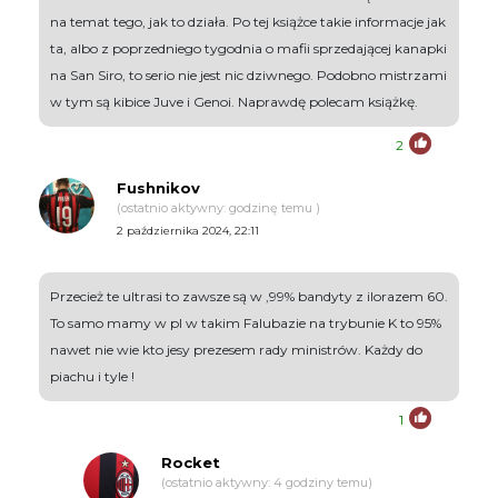
na temat tego, jak to działa. Po tej książce takie informacje jak
ta, albo z poprzedniego tygodnia o mafii sprzedającej kanapki
na San Siro, to serio nie jest nic dziwnego. Podobno mistrzami
w tym są kibice Juve i Genoi. Naprawdę polecam książkę.
2
Fushnikov
(ostatnio aktywny: godzinę temu )
2 października 2024, 22:11
Przecież te ultrasi to zawsze są w ,99% bandyty z ilorazem 60.
To samo mamy w pl w takim Falubazie na trybunie K to 95%
nawet nie wie kto jesy prezesem rady ministrów. Każdy do
piachu i tyle !
1
Rocket
(ostatnio aktywny: 4 godziny temu)