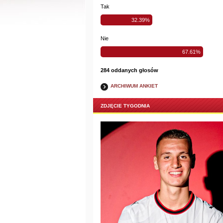
Tak
32.39%
Nie
67.61%
284 oddanych głosów
ARCHIWUM ANKIET
ZDJĘCIE TYGODNIA