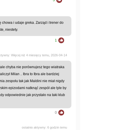
ę chowa i udaje greka. Zarząd i trener do
e, niestety.
1
aktywny: Więcej niż 4 miesięcy temu, 2026-04-14
, ale chyba nie porównujesz tego wiatraka
liczył Milan .. Ibra to Ibra ale bardziej
ia zespołu tak jak Maldini nie miał nigdy
wskim epizodami natknąć zespół ale tyle by
dy odpowiednie jak przystało na taki klub
0
ostatnio aktywny: 6 godzin temu