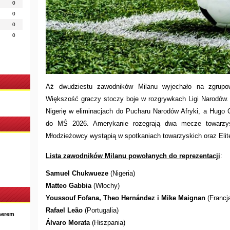
0
0
0
0
Aż dwudziestu zawodników Milanu wyjechało na zgrupow
Większość graczy stoczy boje w rozgrywkach Ligi Narodów
Nigerię w eliminacjach do Pucharu Narodów Afryki, a Hug
do MŚ 2026. Amerykanie rozegrają dwa mecze towarzys
Młodzieżowcy wystąpią w spotkaniach towarzyskich oraz Elit
Lista zawodników Milanu powołanych do reprezentacji
:
Samuel Chukwueze
(Nigeria)
Matteo Gabbia
(Włochy)
Youssouf Fofana, Theo Hernández i Mike Maignan
(Francj
Rafael Leão
(Portugalia)
nerem
Álvaro Morata
(Hiszpania)