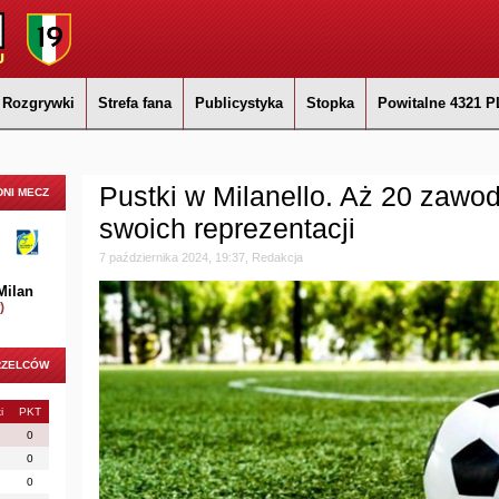
Rozgrywki
Strefa fana
Publicystyka
Stopka
Powitalne 4321 P
Pustki w Milanello. Aż 20 zaw
NI MECZ
swoich reprezentacji
7 października 2024, 19:37, Redakcja
Milan
)
RZELCÓW
i
PKT
0
0
0