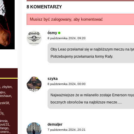
8 KOMENTARZY
Musisz być zalogowany, aby komentować
ósmy
8 października 2024, 09:20
Oby Leao przełamał się w najbliższym meczu na t
Potrzebujemy przełamania formy Rafy.
szyka
8 października 2024, 00:00
 zbylon,
ajsu,
Najważniejsze że w milanello zostaje Emerson roya
deshaun,
bocznych obrońców na najbliższe mecze.....
czek58,
,
75,
imnia,
demaljer
ović31,
afango,
7 października 2024, 20:21
sonero.,