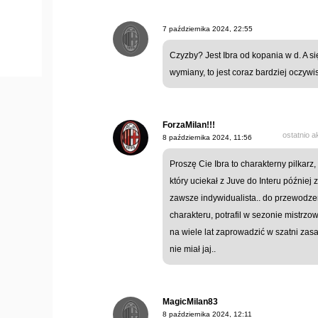
7 października 2024, 22:55
Czyzby? Jest Ibra od kopania w d. A si
wymiany, to jest coraz bardziej oczywist
ForzaMilan!!!
ostatnio 
8 października 2024, 11:56
Proszę Cie Ibra to charakterny pilkarz
który uciekał z Juve do Interu później za
zawsze indywidualista.. do przewodzen
charakteru, potrafil w sezonie mistrzo
na wiele lat zaprowadzić w szatni zasa
nie miał jaj..
MagicMilan83
8 października 2024, 12:11