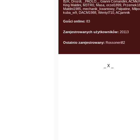
BzK, Drozdi, _PAOLO_, Gianni Comandini, ACMich
King Maldini, M3TR0, Masa, orzel1899, Przemek
Maldini1985, mechanik_kwantowy, Palpatine, Milpoo
kuba_w9, DACM1988, Wentyl710, ACjamnik
Gości online:
83
Zarejestrowanych użytkowników:
20113
Ostatnio zarejestrowany:
Rossoneri82
_ X _