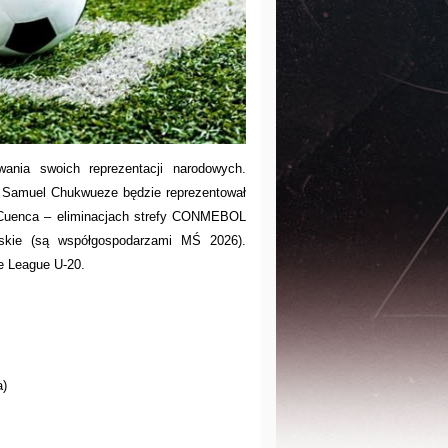
ania swoich reprezentacji narodowych.
. Samuel Chukwueze będzie reprezentował
o Cuenca – eliminacjach strefy CONMEBOL
kie (są współgospodarzami MŚ 2026).
e League U-20.
a)