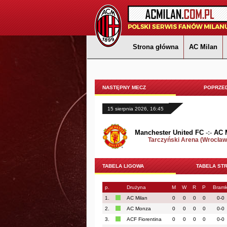
Strona główna
AC Milan
NASTĘPNY MECZ
POPRZED
15 sierpnia 2026, 16:45
Manchester United FC
-:-
AC 
Tarczyński Arena (Wrocław
TABELA LIGOWA
TABELA ST
p.
Drużyna
M
W
R
P
Bramk
1.
AC Milan
0
0
0
0
0-0
2.
AC Monza
0
0
0
0
0-0
3.
ACF Fiorentina
0
0
0
0
0-0