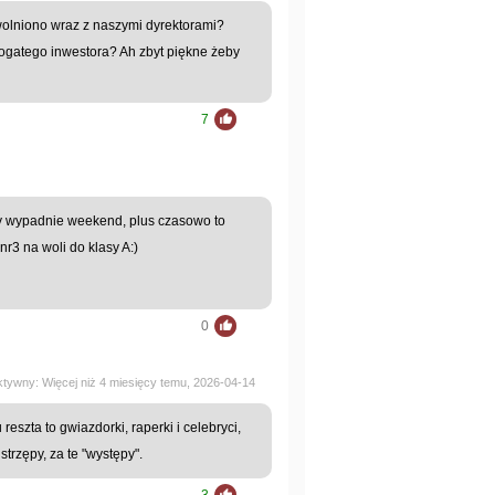
wolniono wraz z naszymi dyrektorami?
 bogatego inwestora? Ah zbyt piękne żeby
7
dy wypadnie weekend, plus czasowo to
r3 na woli do klasy A:)
0
aktywny: Więcej niż 4 miesięcy temu, 2026-04-14
 reszta to gwiazdorki, raperki i celebryci,
strzępy, za te "występy".
3