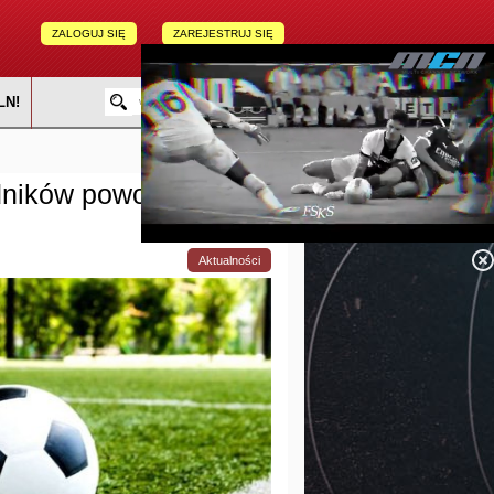
ZALOGUJ SIĘ
ZAREJESTRUJ SIĘ
LN!
odników powołanych do
Aktualności