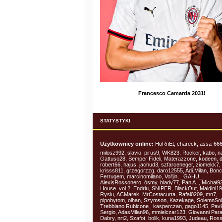
Francesco Camarda 2031!
STATYSTYKI
Użytkownicy online:
HoRnEt, chareck, assa-666,
milosz992, slavio, pirus9, WK823, Rocker, kabo, n
Gattuso28, Semper Fideli, Materazzone, kodeen, 
robert66, hajus, jachud3, szfarceneger, ziomekk7,
krisss811, grzegorzzg, daro12555, Adi.Milan, Bon
Ferrugem, marcinomilano, Vol'jin, _GAHU_,
AlexisRossonero, ósmy, blady77, Pan A. , Michał92
House_vol.2, Endriu, SNIPER, BlackOut, Maldini19
Rysiu, ACMarek, MrCostacurta, Rafał0209, mn7,
pipobytom, olhan, Szymson, Kazekage, SolemnSol
Trebbiano Rubicone , kasperczan, gago1145, Pavl
Sergio, AdasMilan96, mmielczar123, Giovanni Par
Dabry, nrt2, Szafot, bolik, kuna1993, Judeau, Ros