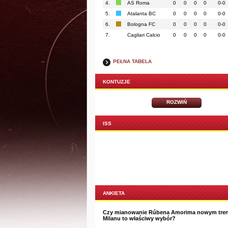
4.
AS Roma
0
0
0
0
0-0
5.
Atalanta BC
0
0
0
0
0-0
6.
Bologna FC
0
0
0
0
0-0
7.
Cagliari Calcio
0
0
0
0
0-0
PEŁNA TABELA
KONTUZJE
ROZWIŃ
ISS
ANKIETA
Czy mianowanie Rúbena Amorima nowym tre
Milanu to właściwy wybór?