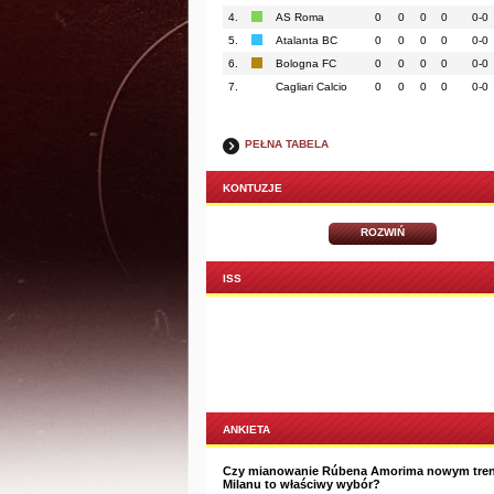
4.
AS Roma
0
0
0
0
0-0
5.
Atalanta BC
0
0
0
0
0-0
6.
Bologna FC
0
0
0
0
0-0
7.
Cagliari Calcio
0
0
0
0
0-0
PEŁNA TABELA
KONTUZJE
ROZWIŃ
ISS
ANKIETA
Czy mianowanie Rúbena Amorima nowym tre
Milanu to właściwy wybór?