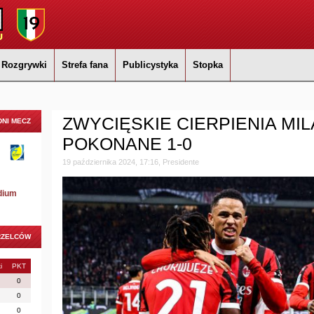
Rozgrywki
Strefa fana
Publicystyka
Stopka
ZWYCIĘSKIE CIERPIENIA MI
NI MECZ
POKONANE 1-0
19 października 2024, 17:16, Presidente
dium
RZELCÓW
i
PKT
0
0
0