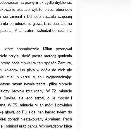
W odpowiedzi na prawym skrzydle dryblować
odkowanie zostało wybite przez obrońców
o się zmienił i Udinese zaczęło częściej
ramki po uderzeniu głową Ehizibue, ale na
spaloną. Milan zatem schodził do szatni z
 które sporadycznie Milan przerywał
cie przyjęli dość prostą metodę gonienia
 próby podejmowali w ten sposób Zemura,
mi kolegów lub piłka w ogóle do nich nie
ie mieli piłkarze Milanu wyprowadzając
wszym razem rywale zabrali piłkę Moracie
alczył jedynie rzut rożny. W 72. minucie
ą Davisa, ale jego strzał, o ile mocny i
ana. W 75. minucie Milan mógł i powinien
ę głową do Pulisica, ten będąc tyłem do
której dopadł nieatakowany Abraham. Pech
się i odniósł uraz barku. Wprowadzony kilka