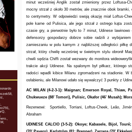
minut wcześniej Anglik został zmieniony przez Loftusa-C
mocny strzał z około 30 metrów, ale znacznie obok bramki, 
to centymetry. W odpowiedzi swoją okazję miał Loftus-Che
pole karne od Pulisica, ale jego strzał z ostrego kąta zo
czasie gry, a pierwotnie było to 7 minut, Udinese lawinowo
defensorzy gospodarzy dobrze sobie radzili z wybijaniem
zamieszaniu w polu karnym z najbliższej odległości piłkę 
strzał, który chwilę wcześniej w świetnym stylu obronił Ma
chwili sędzia Chiffi został wezwany do monitora wideoweryfi
trakcie akcji Udinese. Na spalonym był piłkarz, którego 
radości wpadli kibice Milanu zgromadzeni na stadionie. W
osłabieniu, ale Milanowi udało się wywalczyć 3 punkty z Udi
Leonardo
AC MILAN (4-2-3-1): Maignan; Emerson Royal, Thiaw, Pav
onczek58,
Chukwueze (88' Tomori), Pulisic, Okafor (46' Musah); Mora
ez,
,
Rezerwowi:
Sportiello, Torriani, Loftus-Cheek, Leão, Jimé
eci791,
arQ,
Abraham
,
nero.,
CM,
UDINESE CALCIO (3-5-2): Okoye; Kabasele, Bijol, Touré;
(70' Payero),
Karlström (81; Brenner), Zarraga (70' Ekkelen