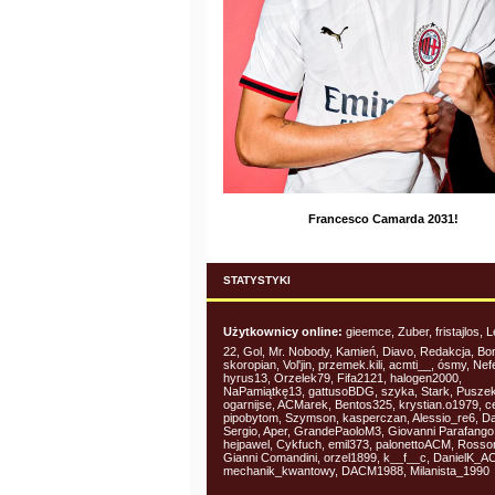
Francesco Camarda 2031!
STATYSTYKI
Użytkownicy online:
gieemce, Zuber, fristajlos, 
22, Gol, Mr. Nobody, Kamień, Diavo, Redakcja, B
skoropian, Vol'jin, przemek.kili, acmti__, ósmy, Nef
hyrus13, Orzelek79, Fifa2121, halogen2000,
NaPamiątkę13, gattusoBDG, szyka, Stark, Puszek
ogarnijse, ACMarek, Bentos325, krystian.o1979, c
pipobytom, Szymson, kasperczan, Alessio_re6, D
Sergio, Aper, GrandePaoloM3, Giovanni Parafango
hejpawel, Cykfuch, emil373, palonettoACM, Rosso
Gianni Comandini, orzel1899, k__f__c, DanielK_A
mechanik_kwantowy, DACM1988, Milanista_1990