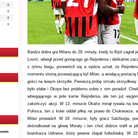
0
0
0
0
Bardzo dobra gra Milanu do 29. minuty, kiedy to Bijol zagrał pi
Lovrić, wbiegł przed goniącego go Reijndersa i delikatnie zac
z rytmu biegu, przewrócił się a sędzia uznał, że Reijnde
momentu stroną przeważającą był Milan, a wiodącą postacią N
gości na lewym skrzydle. Pierwszą próbę strzału skrzydłowy p
było słabe i Okoye bez problemu sobie z nim poradził. Chwi
wbiegającego w pole karne Reijndersa, ale ten już wygoni
zakończyć akcji. W 13. minucie Okafor minął rywala na lew
Pulisica, ten z kolei oddał piłkę na prawo do Chukwueze,
Milan prowadził. W 18. minucie, były gracz Salzburga, po
dośrodkował na głowę Moraty i ten choć dobrze trafił w pi
nerem
bramkarza Udinese, który pewnie złapał futbolówkę. W 22.