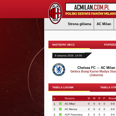
Strona główna
AC Milan
NASTĘPNY MECZ
POPRZED
8 sierpnia 2026, 14:00
Chelsea FC
-:-
AC Milan
Gelora Bung Karno Madya Sta
(Jakarta)
TABELA LIGOWA
TABELA ST
p.
Drużyna
M
W
R
P
Bramk
1.
AC Milan
0
0
0
0
0-0
2.
AC Monza
0
0
0
0
0-0
3.
ACF Fiorentina
0
0
0
0
0-0