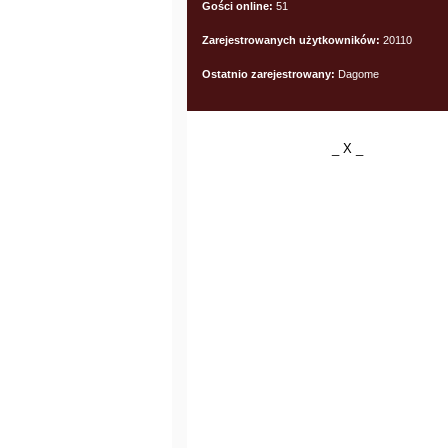
Gości online:
51
Zarejestrowanych użytkowników:
20110
Ostatnio zarejestrowany:
Dagome
_ X _