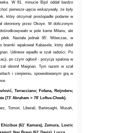
heeka. W 81. minucie Bijol oddał bardzo
choć pierwsze ujęcia wskazywały, że były
ek, który otrzymał prostopadłe podanie w
stał obroniony przez Okoye. W doliczonym
 dośrodkowywało w pole karne Milanu, ale
 piłek. Nastała jednak 95'. Wówczas, w
do bramki wpakował Kabasele, który dobił
ignan. Udinese wpadło w szał radości. Po
kacji, po czym ogłosił - pozycja spalona w
strzał obronił Maignan. Tym razem w szał
 bólach i cierpieniu, spowodowanym grą w
nese.
lović, Terracciano; Fofana, Reijnders;
ta (73' Abraham > 78' Loftus-Cheek).
nez, Tomori, Liberali, Bartesaghi, Musah,
 Ehizibue (61' Kamara), Zemura, Lovric
kamp); Iker Bravo (61' Davis), Lucca.