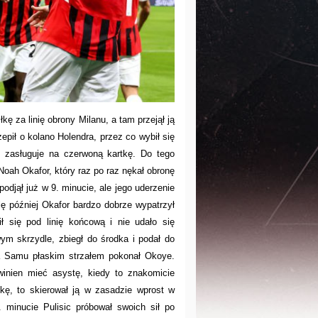
łkę za linię obrony Milanu, a tam przejął ją
zepił o kolano Holendra, przez co wybił się
rs zasługuje na czerwoną kartkę. Do tego
oah Okafor, który raz po raz nękał obronę
odjął już w 9. minucie, ale jego uderzenie
lę później Okafor bardzo dobrze wypatrzył
ł się pod linię końcową i nie udało się
ym skrzydle, zbiegł do środka i podał do
 a Samu płaskim strzałem pokonał Okoye.
winien mieć asystę, kiedy to znakomicie
łkę, to skierował ją w zasadzie wprost w
 minucie Pulisic próbował swoich sił po