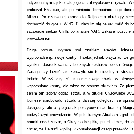
indywidualnym rajdzie, ale jego strzał wyblokowali rywale. 
próbował Ehizibue, ale po minięciu Terracciano jego dośr
Milanu. Po czerwonej kartce dla Reijndersa obrał gry niec
dochodzić do głosu. W 45+1' udało im się nawet trafić do b
szczęście sędzia Chiffi, po analizie VAR, wskazał pozycję 
prowadzeniem.
Druga połowa upłynęła pod znakiem ataków Udinese,
wyprowadzając swoje kontry. Trzeba jednak przyznać, że goś
wyniku - dośrodkowania z bocznych sektorów boiska. Swoje
Zarraga czy Lovrić, ale kończyło się to niecelnymi strzała
trafiała. W 58. czy 70. minucie swoje chwile w ofensyw
wspomniane kontry, ale także ze słabym skutkiem. Za pier
zanim ten zdołał oddać strzał, a w drugiej Chukwueze wyw
Udinese spróbowało strzału z dalszej odległości za spraw
dokręcony, ale o tyle jednak poszybował nad bramką Maign
podwyższyć prowadzenie. W polu karnym Abraham zgrał piłk
bramki oddał strzał, a Okoye odbił piłkę przed siebie, do 
chciał, że źle trafił w piłkę w konsekwencji czego przewrócił 