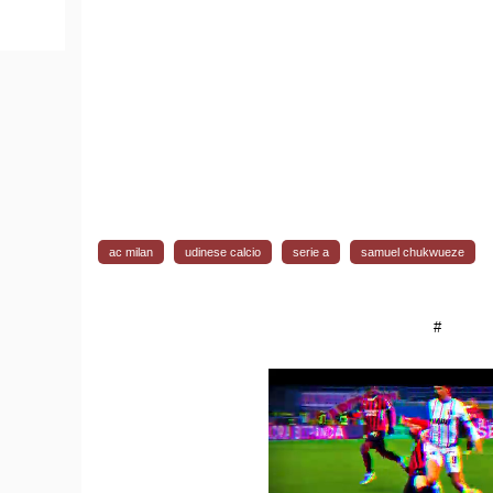
ac milan
udinese calcio
serie a
samuel chukwueze
#