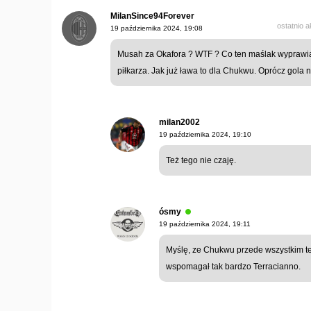
MilanSince94Forever
ostatnio 
19 października 2024, 19:08
Musah za Okafora ? WTF ? Co ten maślak wyprawi
piłkarza. Jak już ława to dla Chukwu. Oprócz gola n
milan2002
19 października 2024, 19:10
Też tego nie czaję.
ósmy
19 października 2024, 19:11
Myślę, ze Chukwu przede wszystkim t
wspomagał tak bardzo Terracianno.