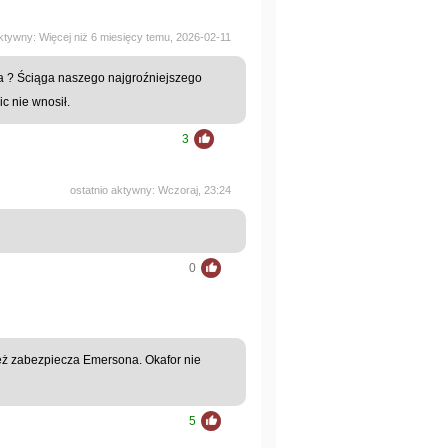
aktywny: Więcej niż 6 miesięcy temu, 2026-02-11
a ? Ściąga naszego najgroźniejszego
ic nie wnosił.
3
ostatnio aktywny: Wczoraj, 23:24
0
eż zabezpiecza Emersona. Okafor nie
5