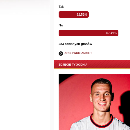
Tak
32.51%
Nie
67.49%
283 oddanych głosów
ARCHIWUM ANKIET
ZDJĘCIE TYGODNIA