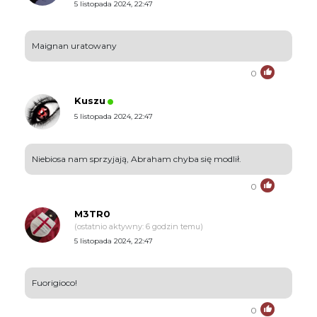
5 listopada 2024, 22:47
Maignan uratowany
0
Kuszu
5 listopada 2024, 22:47
Niebiosa nam sprzyjają, Abraham chyba się modlił.
0
M3TR0
(ostatnio aktywny: 6 godzin temu)
5 listopada 2024, 22:47
Fuorigioco!
0