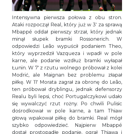
Intensywna pierwsza połowa z obu stron.
Ataki rozpoczął Real, który już w 3' za sprawą
Mbappé oddał pierwszy strzał, który jednak
minął słupek bramki Rossonerich. W
odpowiedzi Leão wypuścił podaniem Theo,
który wyprzedził Vazqueza i wpadł w pole
karne, ale podanie wzdłuż bramki wyłapał
Łunin. W 7' z rzutu wolnego próbował z kolei
Modrić, ale Maignan bez problemu złapał
piłkę. W 11' Morata zagrał za obronę do Leão,
ten próbował dryblingu, jednak defensorzy
Realu byli lepsi, choć Portugalczykowi udało
się wywalczyć rzut rożny. Po chwili Pulisic
dośrodkował w pole karne, a tam Thiaw
głową wpakował piłkę do bramki. Real mógł
szybko odpowiedzieć. Najpierw Mbappé
dostał prostopadłe podanie, ograł Thiawa i