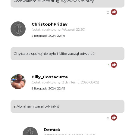
Pochwaliłem Mike to drugi wylew w 3 minuty
0
ChristophFriday
(ostatnio aktywny: Wczoraj, 22:50)
5 listopada 2024, 22:49
Chyba za spokojnie było i Mike zaczął odwalać.
1
Billy_Costacurta
(ostatnio aktywny: 3 dni temu, 2026-08-05)
5 listopada 2024, 22:49
a Abraham paralityk jakiś
0
Demick