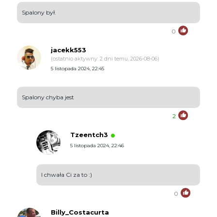
Spalony był.
0
jacekk553
(ostatnio aktywny: 2 dni temu, 2026-08-06)
5 listopada 2024, 22:45
Spalony chyba jest
2
Tzeentch3
5 listopada 2024, 22:46
I chwała Ci za to :)
0
Billy_Costacurta