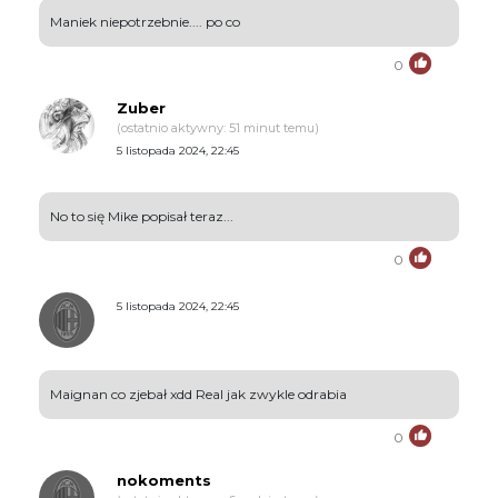
Maniek niepotrzebnie.... po co
0
Zuber
(ostatnio aktywny: 51 minut temu)
5 listopada 2024, 22:45
No to się Mike popisał teraz...
0
5 listopada 2024, 22:45
Maignan co zjebał xdd Real jak zwykle odrabia
0
nokoments