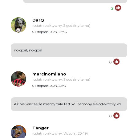
2
DarQ
(ostatnio aktywny: 2 godziny temu)
5 listopada 2024, 22:48
no goal, no goal
0
marcinomilano
(ostatnio aktywny: 3 godziny temu)
5 listopada 2024, 22:47
Aż nie wierzę że mamy taki fart xd Demony się odwróciły xd
0
Tanger
(ostatnio aktywny: Wczoraj, 20:49)