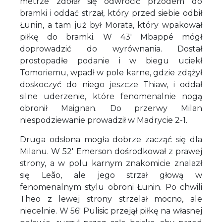
metrze zdołał się odwrócić przodem do
bramki i oddać strzał, który przed siebie odbił
Łunin, a tam już był Morata, który wpakował
piłkę do bramki. W 43' Mbappé mógł
doprowadzić do wyrównania. Dostał
prostopadłe podanie i w biegu uciekł
Tomoriemu, wpadł w pole karne, gdzie zdążył
doskoczyć do niego jeszcze Thiaw, i oddał
silne uderzenie, które fenomenalnie nogą
obronił Maignan. Do przerwy Milan
niespodziewanie prowadził w Madrycie 2-1.
Druga odsłona mogła dobrze zacząć się dla
Milanu. W 52' Emerson dośrodkował z prawej
strony, a w polu karnym znakomicie znalazł
się Leão, ale jego strzał głową w
fenomenalnym stylu obroni Łunin. Po chwili
Theo z lewej strony strzelał mocno, ale
niecelnie. W 56' Pulisic przejął piłkę na własnej