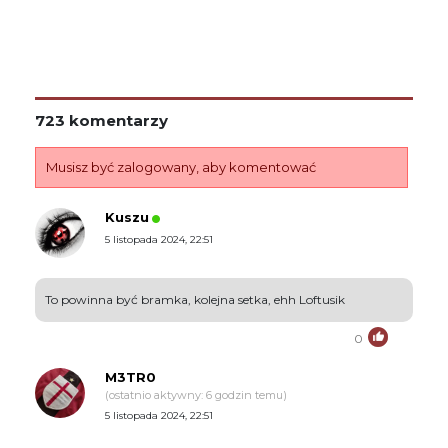
723 komentarzy
Musisz być zalogowany, aby komentować
Kuszu
5 listopada 2024, 22:51
To powinna być bramka, kolejna setka, ehh Loftusik
0
M3TR0
(ostatnio aktywny: 6 godzin temu)
5 listopada 2024, 22:51