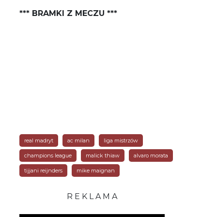
*** BRAMKI Z MECZU ***
real madryt
ac milan
liga mistrzów
champions league
malick thiaw
alvaro morata
tijjani reijnders
mike maignan
R E K L A M A