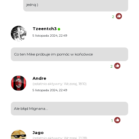
jedną:)
2
Tzeentch3
5 listopada 2024, 22:49
Co ten Mike próbuje im pomóc w końcówce
2
Andre
(ostatnio aktywny: Wczoraj, 18:10)
5 listopada 2024, 22:49
Ale błąd Mignana...
1
Jago
(ostatnio aktywny: Wczoraj, 21:28)