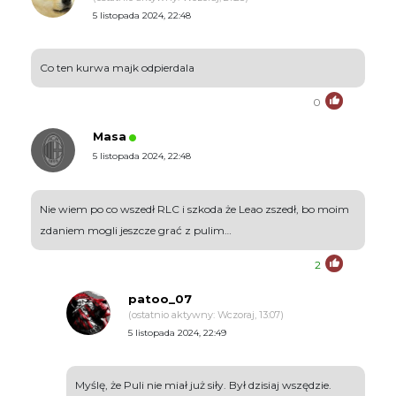
5 listopada 2024, 22:48
Co ten kurwa majk odpierdala
0
Masa
5 listopada 2024, 22:48
Nie wiem po co wszedł RLC i szkoda że Leao zszedł, bo moim
zdaniem mogli jeszcze grać z pulim…
2
patoo_07
(ostatnio aktywny: Wczoraj, 13:07)
5 listopada 2024, 22:49
Myślę, że Puli nie miał już siły. Był dzisiaj wszędzie.