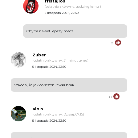
fristajlos
(ostatnio aktywny: godzinę temu )
5 listopada 2024, 22:50
Chyba nawet lepszy mecz
0
Zuber
(ostatnio aktywny: 51 minut temu)
5 listopada 2024, 22:50
Szkoda, że jak co sezon ławki brak.
0
alois
(ostatnio aktywny: Dzisiaj, 07:15)
5 listopada 2024, 22:50