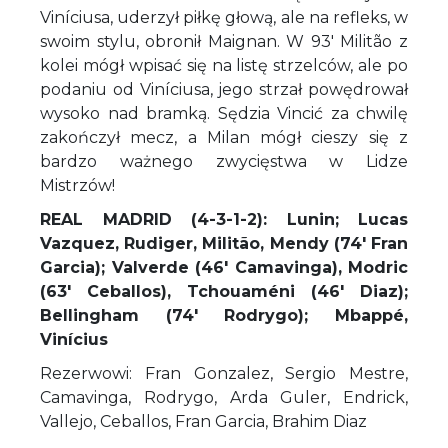
Viníciusa, uderzył piłkę głową, ale na refleks, w
swoim stylu, obronił Maignan. W 93' Militão z
kolei mógł wpisać się na listę strzelców, ale po
podaniu od Viníciusa, jego strzał powędrował
wysoko nad bramką. Sędzia Vincić za chwilę
zakończył mecz, a Milan mógł cieszy się z
bardzo ważnego zwycięstwa w Lidze
Mistrzów!
REAL MADRID (4-3-1-2): Lunin; Lucas
Vazquez, Rudiger,
Militão, Mendy (74' Fran
Garcia); Valverde (46' Camavinga), Modric
(63' Ceballos), Tchouaméni (46' Diaz);
Bellingham (74' Rodrygo); Mbappé,
Vinícius
Rezerwowi: Fran Gonzalez, Sergio Mestre,
Camavinga, Rodrygo, Arda Guler, Endrick,
Vallejo, Ceballos, Fran Garcia, Brahim Diaz