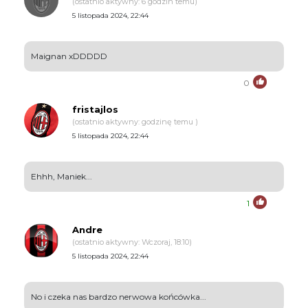
(ostatnio aktywny: 6 godzin temu)
5 listopada 2024, 22:44
Maignan xDDDDD
0
fristajlos
(ostatnio aktywny: godzinę temu )
5 listopada 2024, 22:44
Ehhh, Maniek...
1
Andre
(ostatnio aktywny: Wczoraj, 18:10)
5 listopada 2024, 22:44
No i czeka nas bardzo nerwowa końcówka...