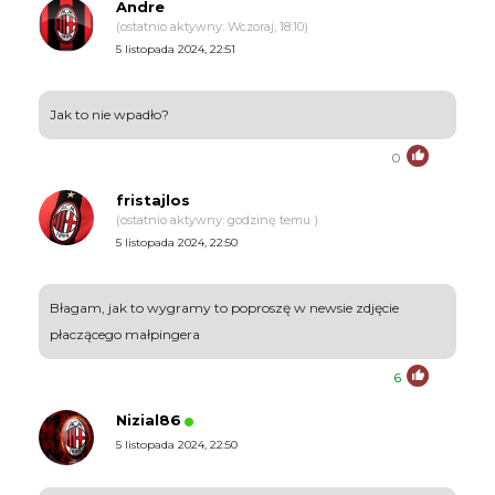
Andre
(ostatnio aktywny: Wczoraj, 18:10)
5 listopada 2024, 22:51
Jak to nie wpadło?
0
fristajlos
(ostatnio aktywny: godzinę temu )
5 listopada 2024, 22:50
Błagam, jak to wygramy to poproszę w newsie zdjęcie
płaczącego małpingera
6
Nizial86
5 listopada 2024, 22:50