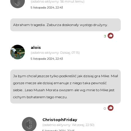
(ostatnio aktywny: 56 minut temu)
5 listopada 2024, 22:43
Abraham tragedia. Zaburza doskonały występ drużyny.
3
alois
(ostatnio aktywny: Dzisiaj, 07:15)
5 listopada 2024, 22:43
Ja bym chciał jeszcze tylko podkreślić jak dzisiaj gra Mike. Miał
gorsze mecze ale dzisiaj emanuje z niego taka pewność
siebie...Leao Musah Morata owszem ale wg mnie to Mike jest
cichym bohaterem tego meczu.
0
ChristophFriday
(ostatnio aktywny: Wczoraj, 22:50)
5 listopada 2024, 22:45