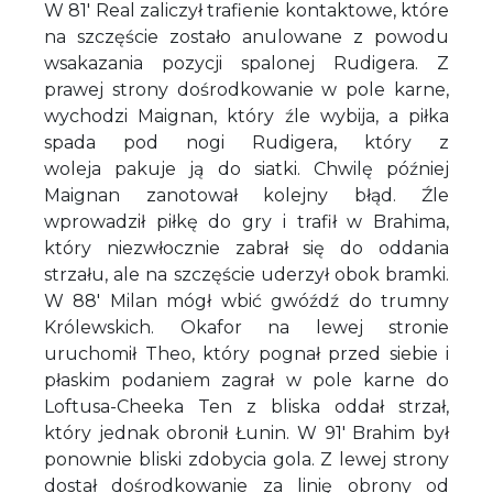
W 81' Real zaliczył trafienie kontaktowe, które
na szczęście zostało anulowane z powodu
wsakazania pozycji spalonej Rudigera. Z
prawej strony dośrodkowanie w pole karne,
wychodzi Maignan, który źle wybija, a piłka
spada pod nogi Rudigera, który z
woleja pakuje ją do siatki. Chwilę później
Maignan zanotował kolejny błąd. Źle
wprowadził piłkę do gry i trafił w Brahima,
który niezwłocznie zabrał się do oddania
strzału, ale na szczęście uderzył obok bramki.
W 88' Milan mógł wbić gwóźdź do trumny
Królewskich. Okafor na lewej stronie
uruchomił Theo, który pognał przed siebie i
płaskim podaniem zagrał w pole karne do
Loftusa-Cheeka Ten z bliska oddał strzał,
który jednak obronił Łunin. W 91' Brahim był
ponownie bliski zdobycia gola. Z lewej strony
dostał dośrodkowanie za linię obrony od