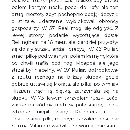
połowie, ruszył przez całe boisko, aby przed
polem karnym Realu podał do Rafy, ale ten
drugi niestety zbyt pochopnie podjął decyzję
o strzale. Uderzenie wyblokowali obrońcy
gospodarzy. W 57' Real mógł się odgryźć. Z
lewej strony podanie wycofujące dostał
Bellingham na 16 metr, ale bardziej przyłożył
się do siły strzału aniżeli precyzji. W 62' Pulisic
stracił piłkę pod własnym polem karnym, która
po chwili trafiła pod nogi Mbappé, ale jego
strzał był niecelny. W 69' Pulisic dośrodkował
z rzutu rożnego na bliższy słupek, gdzie
dobrze ustawi się Morata, ale piłka, po tym jak
Hiszpan trącił ją piętką, zatrzymała się na
słupku. W 73' lewym skrzydłem ruszył Leão,
zagrał na siódmy metr w pole karne, gdzie
wbiegał niepilnowany Reijnders i po
opanowaniu piłki, mocnym strzałem pokonał
Łunina. Milan prowadził już dwoma bramkami.