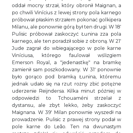
oddał mocny strzał, który obronił Maignan, a
po chwili Vinícius z lewej strony pola karnego
próbował płaskim strzałem pokonać golkipera
Milanu, ale ponownie górą był ten drugi. W 18'
Pulisic próbował zaskoczyć Łunina zza pola
karnego, ale ten poradził sobie z obroną. W 21'
Jude zagrał do wbiegającego w pole karne
Viníciusa, którego faulował wślizgiem
Emerson Royal, a "jedenastkę" na bramkę
zamienił sam poszkodowany. W 31' ponownie
było gorąco pod bramką Łunina, któremu
jednak udało się na rzut rożny zbić potężne
uderzenie Reijndersa. Kilka minut później w
odpowiedzi to Tchouaméni strzelał z
dystansu, ale zbyt lekko, żeby zaskoczyć
Maignana. W 39' Milan ponownie wyszedł na
prowadzenie. Pulisic z prawej strony podał w
pole karne do Leão. Ten na dwunastym