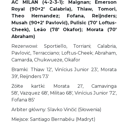
AC MILAN (4-2-3-1): Maignan; Emerson
Royal (90+2' Calabria), Thiaw, Tomori,
Theo Hernandez; Fofana, Reijnders;
Musah (90+2' Pavlović), Pulisic (70' Loftus-
Cheek), Leão (78' Okafor); Morata (70'
Abraham)
Rezerwowi: Sportiello, Torriani; Calabria,
Pavlović, Terracciano; Loftus-Cheek; Abraham,
Camarda, Chukwueze, Okafor
Bramki: Thiaw 12', Vinícius Junior 23', Morata
39', Reijnders 73'
Żółte kartki: Morata 21', Camavinga
58', Vazquez 68', Militao 68', Vinícius Junior 72',
Fofana 85'
Arbiter główny: Slavko Vinčić (Słowenia)
Miejsce: Santiago Bernabéu (Madryt)