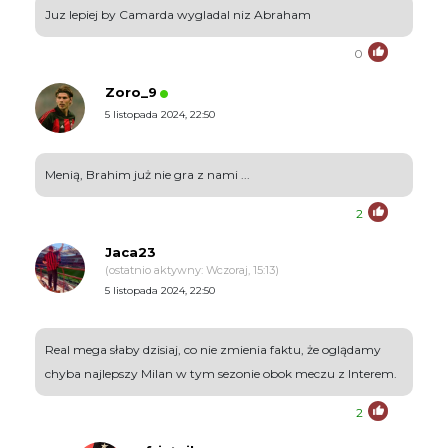
Juz lepiej by Camarda wygladal niz Abraham
0
Zoro_9
5 listopada 2024, 22:50
Menią, Brahim już nie gra z nami ...
2
Jaca23
(ostatnio aktywny: Wczoraj, 15:13)
5 listopada 2024, 22:50
Real mega słaby dzisiaj, co nie zmienia faktu, że oglądamy
chyba najlepszy Milan w tym sezonie obok meczu z Interem.
2