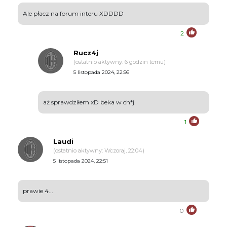
Ale płacz na forum interu XDDDD
2
Rucz4j
(ostatnio aktywny: 6 godzin temu)
5 listopada 2024, 22:56
aż sprawdziłem xD beka w ch*j
1
Laudi
(ostatnio aktywny: Wczoraj, 22:04)
5 listopada 2024, 22:51
prawie 4...
0