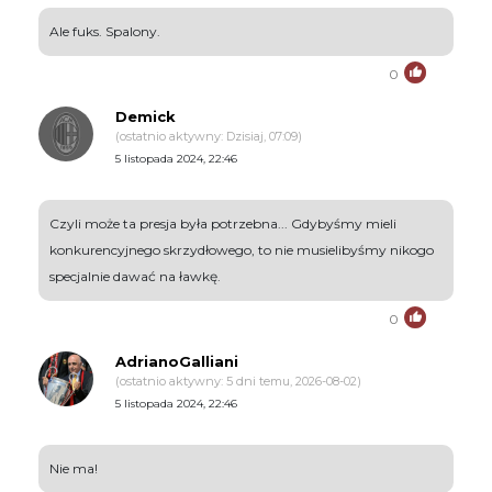
Ale fuks. Spalony.
0
Demick
(ostatnio aktywny: Dzisiaj, 07:09)
5 listopada 2024, 22:46
Czyli może ta presja była potrzebna... Gdybyśmy mieli
konkurencyjnego skrzydłowego, to nie musielibyśmy nikogo
specjalnie dawać na ławkę.
0
AdrianoGalliani
(ostatnio aktywny: 5 dni temu, 2026-08-02)
5 listopada 2024, 22:46
Nie ma!