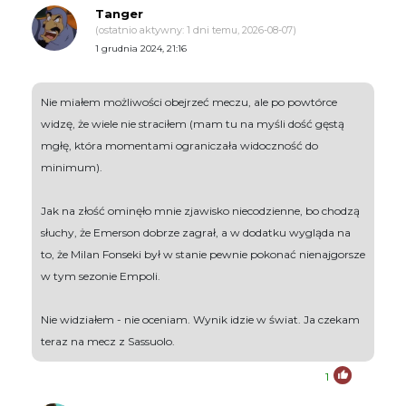
Tanger
(ostatnio aktywny: 1 dni temu, 2026-08-07)
1 grudnia 2024, 21:16
Nie miałem możliwości obejrzeć meczu, ale po powtórce
widzę, że wiele nie straciłem (mam tu na myśli dość gęstą
mgłę, która momentami ograniczała widoczność do
minimum).
Jak na złość ominęło mnie zjawisko niecodzienne, bo chodzą
słuchy, że Emerson dobrze zagrał, a w dodatku wygląda na
to, że Milan Fonseki był w stanie pewnie pokonać nienajgorsze
w tym sezonie Empoli.
Nie widziałem - nie oceniam. Wynik idzie w świat. Ja czekam
teraz na mecz z Sassuolo.
1