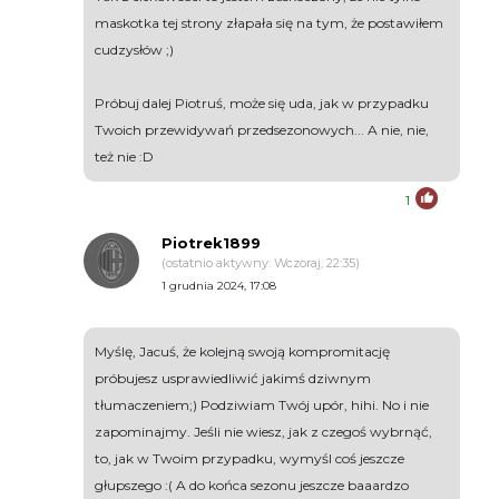
maskotka tej strony złapała się na tym, że postawiłem
cudzysłów ;)
Próbuj dalej Piotruś, może się uda, jak w przypadku
Twoich przewidywań przedsezonowych... A nie, nie,
też nie :D
1
Piotrek1899
(ostatnio aktywny: Wczoraj, 22:35)
1 grudnia 2024, 17:08
Myślę, Jacuś, że kolejną swoją kompromitację
próbujesz usprawiedliwić jakimś dziwnym
tłumaczeniem;) Podziwiam Twój upór, hihi. No i nie
zapominajmy. Jeśli nie wiesz, jak z czegoś wybrnąć,
to, jak w Twoim przypadku, wymyśl coś jeszcze
głupszego :( A do końca sezonu jeszcze baaardzo