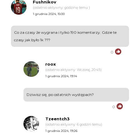
Fushnikov
(ostatnio aktywny: godzinę temu )
1 grudnia 2024, 15:00
Co za czasy że wygrana i tylko 190 komentarzy. Gdzie te
czasy jak było 1k ???
0
roox
(ostatnio aktywny: Wczoraj, 20:45)
1 grudnia 2024, 19:14
Dziwisz się, po ostatnich występach?
0
Tzeentch3
(ostatnio aktywny: 6 godzin temu)
1 grudnia 2024, 19:26