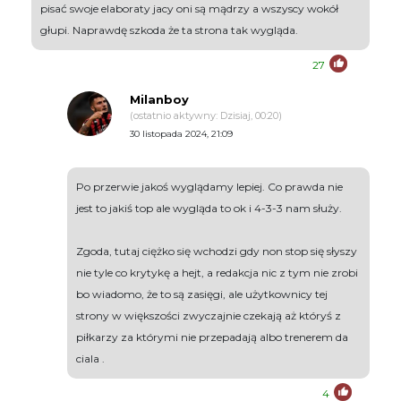
pisać swoje elaboraty jacy oni są mądrzy a wszyscy wokół
głupi. Naprawdę szkoda że ta strona tak wygląda.
27
Milanboy
(ostatnio aktywny: Dzisiaj, 00:20)
30 listopada 2024, 21:09
Po przerwie jakoś wyglądamy lepiej. Co prawda nie
jest to jakiś top ale wygląda to ok i 4-3-3 nam służy.
Zgoda, tutaj ciężko się wchodzi gdy non stop się słyszy
nie tyle co krytykę a hejt, a redakcja nic z tym nie zrobi
bo wiadomo, że to są zasięgi, ale użytkownicy tej
strony w większości zwyczajnie czekają aż któryś z
piłkarzy za którymi nie przepadają albo trenerem da
ciala .
4