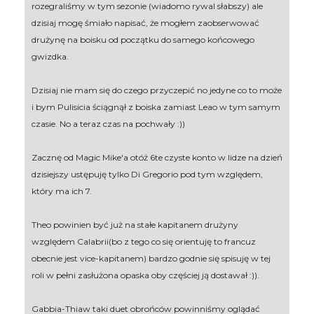
rozegraliśmy w tym sezonie (wiadomo rywal słabszy) ale
dzisiaj mogę śmiało napisać, że mogłem zaobserwować
drużynę na boisku od początku do samego końcowego
gwizdka.
Dzisiaj nie mam się do czego przyczepić no jedyne co to może
i bym Pulisicia ściągnął z boiska zamiast Leao w tym samym
czasie. No a teraz czas na pochwały :))
Zacznę od Magic Mike'a otóż 6te czyste konto w lidze na dzień
dzisiejszy ustępuję tylko Di Gregorio pod tym względem,
który ma ich 7.
Theo powinien być już na stałe kapitanem drużyny
względem Calabrii(bo z tego co się orientuję to francuz
obecnie jest vice-kapitanem) bardzo godnie się spisuję w tej
roli w pełni zasłużona opaska oby częściej ją dostawał :)).
Gabbia-Thiaw taki duet obrońców powinniśmy oglądać