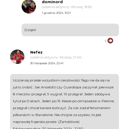
dominord
(ostatnio aktywny: Wczoraj, 18:16)
1 grudnia 2024, 10:21
Dzięki!
1
Nefez
(ostatnio aktywny: Wczoraj, 21:40)
30 listopada 2024, 22:41
Uczcie się przede wszystkim cierpliwości.Tego nie da się na
jutro zrobić. Jak Ancelotti czy Guardiopa zaczynał ,pierwsze
8 meczów przegrał, 9 wygrał, 10 przegrał. Jeden zdobywa
tytuł po 5 latach. Jeden po 15. Kessie po olimpiadzie w Pekinie,
przegrał i chciał kariere kończyć. Za rok został fenomenem
piłkarskim w Barcelonie. Nie chcijcie za szybko, to jest
naprawdę frajersko proste. (Żartobliwie)
Edytowano dnia: 30 listopada 2024, 22:50