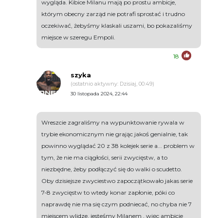
wygląda. Kibice Milanu mają po prostu ambicje,
którym obecny zarząd nie potrafi sprostać i trudno
oczekiwać, żebyśmy klaskali uszami, bo pokazaliśmy
miejsce w szeregu Empoli.
18
szyka
(ostatnio aktywny: Dzisiaj, 00:49)
30 listopada 2024, 22:44
Wreszcie zagraliśmy na wypunktowanie rywala w
trybie ekonomicznym nie grając jakoś genialnie, tak
powinno wyglądać 20 z 38 kolejek serie a... problem w
tym, że nie ma ciągłości, serii zwycięstw, a to
niezbędne, żeby podłączyć się do walki o scudetto.
Oby dzisiejsze zwyciestwo zapoczątkowało jakas serie
7-8 zwycięstw to wtedy konar zapłonie, póki co
naprawdę nie ma się czym podniecać, no chyba nie 7
miejscem wlidze, jesteśmy Milanem , więc ambicje