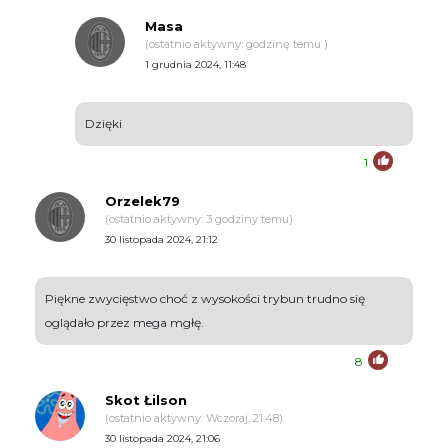
Masa
(ostatnio aktywny: godzinę temu )
1 grudnia 2024, 11:48
Dzięki
1
Orzelek79
(ostatnio aktywny: 3 godziny temu)
30 listopada 2024, 21:12
Piękne zwycięstwo choć z wysokości trybun trudno się
oglądało przez mega mgłę.
8
Skot Łilson
(ostatnio aktywny: Wczoraj, 21:48)
30 listopada 2024, 21:06