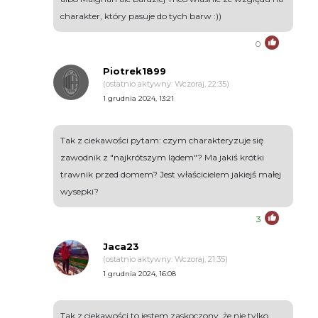
charakter, który pasuje do tych barw :))
0
Piotrek1899
(ostatnio aktywny: Wczoraj, 22:35)
1 grudnia 2024, 13:21
Tak z ciekawości pytam: czym charakteryzuje się
zawodnik z "najkrótszym lądem"? Ma jakiś krótki
trawnik przed domem? Jest właścicielem jakiejś małej
wysepki?
3
Jaca23
(ostatnio aktywny: Wczoraj, 21:35)
1 grudnia 2024, 16:08
Tak z ciekawości to jestem zaskoczony, że nie tylko