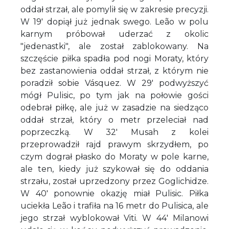
oddał strzał, ale pomylił się w zakresie precyzji.
W 19' dopiął już jednak swego. Leão w polu
karnym próbował uderzać z okolic
"jedenastki", ale został zablokowany. Na
szczęście piłka spadła pod nogi Moraty, który
bez zastanowienia oddał strzał, z którym nie
poradził sobie Vásquez. W 29' podwyższyć
mógł Pulisic, po tym jak na połowie gości
odebrał piłkę, ale już w zasadzie na siedząco
oddał strzał, który o metr przeleciał nad
poprzeczką. W 32' Musah z kolei
przeprowadził rajd prawym skrzydłem, po
czym dograł płasko do Moraty w pole karne,
ale ten, kiedy już szykował się do oddania
strzału, został uprzedzony przez Goglichidze.
W 40' ponownie okazję miał Pulisic. Piłka
uciekła Leão i trafiła na 16 metr do Pulisica, ale
jego strzał wyblokował Viti. W 44' Milanowi