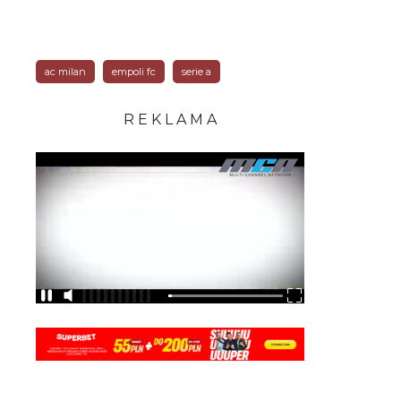
ac milan
empoli fc
serie a
R E K L A M A