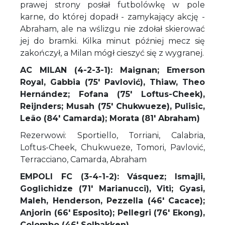
prawej strony posłał futbolówkę w pole
karne, do której dopadł - zamykający akcję -
Abraham, ale na wślizgu nie zdołał skierować
jej do bramki. Kilka minut później mecz się
zakończył, a Milan mógł cieszyć się z wygranej.
AC MILAN (4-2-3-1): Maignan; Emerson
Royal, Gabbia (75' Pavlović), Thiaw, Theo
Hernández
; Fofana (75' Loftus-Cheek),
Reijnders; Musah (75' Chukwueze), Pulisic,
Leão (84' Camarda); Morata (81' Abraham)
Rezerwowi: Sportiello, Torriani, Calabria,
Loftus-Cheek, Chukwueze, Tomori, Pavlović,
Terracciano, Camarda, Abraham
EMPOLI FC (3-4-1-2):
Vásquez
; Ismajli,
Goglichidze (71' Marianucci), Viti; Gyasi,
Maleh, Henderson, Pezzella (46' Cacace);
Anjorin (66' Esposito); Pellegri (76' Ekong),
Colombo (46' Solbakken)