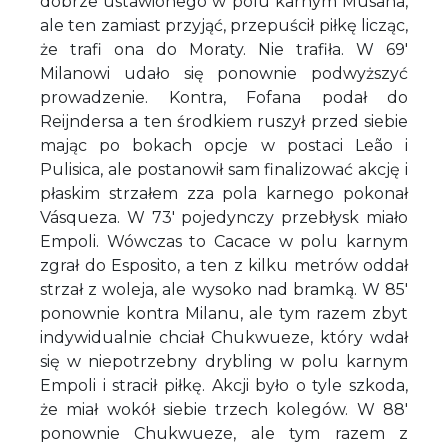
dobrze ustawionego w polu karnym Musaha,
ale ten zamiast przyjąć, przepuścił piłkę licząc,
że trafi ona do Moraty. Nie trafiła. W 69'
Milanowi udało się ponownie podwyższyć
prowadzenie. Kontra, Fofana podał do
Reijndersa a ten środkiem ruszył przed siebie
mając po bokach opcje w postaci Leão i
Pulisica, ale postanowił sam finalizować akcję i
płaskim strzałem zza pola karnego pokonał
Vásqueza. W 73' pojedynczy przebłysk miało
Empoli. Wówczas to Cacace w polu karnym
zgrał do Esposito, a ten z kilku metrów oddał
strzał z woleja, ale wysoko nad bramką. W 85'
ponownie kontra Milanu, ale tym razem zbyt
indywidualnie chciał Chukwueze, który wdał
się w niepotrzebny drybling w polu karnym
Empoli i stracił piłkę. Akcji było o tyle szkoda,
że miał wokół siebie trzech kolegów. W 88'
ponownie Chukwueze, ale tym razem z