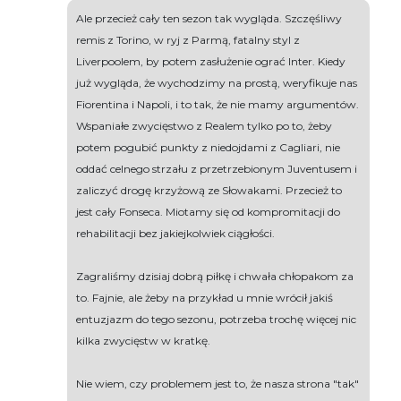
Ale przecież cały ten sezon tak wygląda. Szczęśliwy
remis z Torino, w ryj z Parmą, fatalny styl z
Liverpoolem, by potem zasłużenie ograć Inter. Kiedy
już wygląda, że wychodzimy na prostą, weryfikuje nas
Fiorentina i Napoli, i to tak, że nie mamy argumentów.
Wspaniałe zwycięstwo z Realem tylko po to, żeby
potem pogubić punkty z niedojdami z Cagliari, nie
oddać celnego strzału z przetrzebionym Juventusem i
zaliczyć drogę krzyżową ze Słowakami. Przecież to
jest cały Fonseca. Miotamy się od kompromitacji do
rehabilitacji bez jakiejkolwiek ciągłości.
Zagraliśmy dzisiaj dobrą piłkę i chwała chłopakom za
to. Fajnie, ale żeby na przykład u mnie wrócił jakiś
entuzjazm do tego sezonu, potrzeba trochę więcej nic
kilka zwycięstw w kratkę.
Nie wiem, czy problemem jest to, że nasza strona "tak"