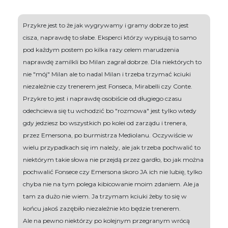
Przykre jest to że jak wygrywamy i gramy dobrze to jest
cisza, naprawdę to słabe. Eksperci którzy wypisują to samo
pod każdym postem po kilka razy celem marudzenia
naprawdę zamilkli bo Milan zagrał dobrze. Dla niektórych to
nie "mój" Milan ale to nadal Milan i trzeba trzymać kciuki
niezależnie czy trenerem jest Fonseca, Mirabelli czy Conte.
Przykre to jest i naprawdę osobiście od długiego czasu
odechciewa się tu wchodzić bo "rozmowa" jest tylko wtedy
gdy jedziesz bo wszystkich po kolei od zarządu i trenera,
przez Emersona, po burmistrza Mediolanu. Oczywiście w
wielu przypadkach się im należy, ale jak trzeba pochwalić to
niektórym takie słowa nie przejdą przez gardło, bo jak można
pochwalić Fonsece czy Emersona skoro JA ich nie lubię, tylko
chyba nie na tym polega kibicowanie moim zdaniem. Ale ja
tam za dużo nie wiem. Ja trzymam kciuki żeby to się w
końcu jakoś zazębiło niezależnie kto będzie trenerem.
Ale na pewno niektórzy po kolejnym przegranym wrócą