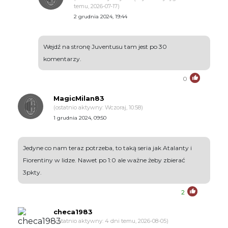
temu, 2026-07-17)
2 grudnia 2024, 19:44
Wejdź na stronę Juventusu tam jest po 30
komentarzy.
0
MagicMilan83
(ostatnio aktywny: Wczoraj, 10:58)
1 grudnia 2024, 09:50
Jedyne co nam teraz potrzeba, to taką seria jak Atalanty i
Fiorentiny w lidze. Nawet po 1:0 ale ważne żeby zbierać
3pkty.
2
checa1983
(ostatnio aktywny: 4 dni temu, 2026-08-05)