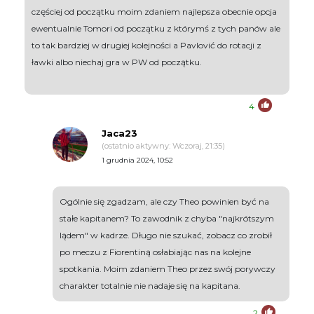
częściej od początku moim zdaniem najlepsza obecnie opcja
ewentualnie Tomori od początku z którymś z tych panów ale
to tak bardziej w drugiej kolejności a Pavlović do rotacji z
ławki albo niechaj gra w PW od początku.
4
Jaca23
(ostatnio aktywny: Wczoraj, 21:35)
1 grudnia 2024, 10:52
Ogólnie się zgadzam, ale czy Theo powinien być na
stałe kapitanem? To zawodnik z chyba "najkrótszym
lądem" w kadrze. Długo nie szukać, zobacz co zrobił
po meczu z Fiorentiną osłabiając nas na kolejne
spotkania. Moim zdaniem Theo przez swój porywczy
charakter totalnie nie nadaje się na kapitana.
2