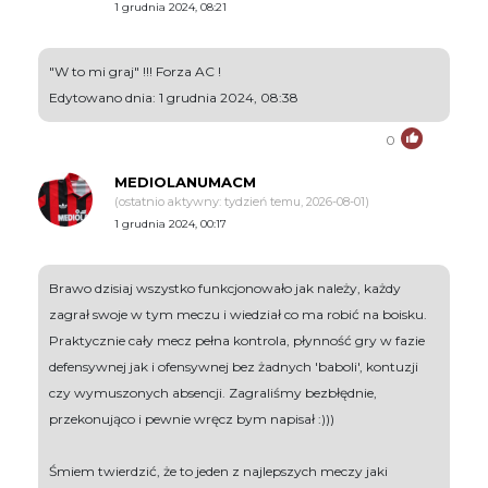
1 grudnia 2024, 08:21
"W to mi graj" !!! Forza AC !
Edytowano dnia: 1 grudnia 2024, 08:38
0
MEDIOLANUMACM
(ostatnio aktywny: tydzień temu, 2026-08-01)
1 grudnia 2024, 00:17
Brawo dzisiaj wszystko funkcjonowało jak należy, każdy
zagrał swoje w tym meczu i wiedział co ma robić na boisku.
Praktycznie cały mecz pełna kontrola, płynność gry w fazie
defensywnej jak i ofensywnej bez żadnych 'baboli', kontuzji
czy wymuszonych absencji. Zagraliśmy bezbłędnie,
przekonująco i pewnie wręcz bym napisał :)))
Śmiem twierdzić, że to jeden z najlepszych meczy jaki