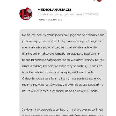
MEDIOLANUMACM
(ostatnio aktywny: tydzień temu, 2026-08-01)
1 grudnia 2024, 12:31
No to jest praktycznie jeden taki jego 'odpał' totalnie nie
potrzebny gdzie został dłużej zawieszony niż na jeden
mecz ale nie sądzę raczej, że totalnie nie nadaje się
(Rinho też miał swoje 'odpały' grając jako kapitan i mi
to nie przeszkadzało szczerze to wolałem jego w tej roli
niżeli Ambro) bo dobrze sobie z tym radzi i już nie raz
to udowadniał z pewnością lepiej niż Leao z kolei
Calabria wciąż bez formy i w tym sezonie częściej go
nie ma niż wgl jest świadczy o tym czas jaki spędził na
murawie 303min a w samej lidze zaledwie 157min.
Jakbym tak obecnie z tej kadry miał wybierać to Theo
albo Maignan ale bardziej Theo właśnie ze względu na