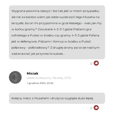
Wygrana powinna cieszyć i tez tak jest w moim przypadku
ale nie za bardzo wiem jak sobie wyobrazić tego Musaha na
skrzydle, bo on mi przypomina w grze Kessiego - wiec jak my
w końcu gramy? Oszukane 4-2-3-1 gdzie Pidżami gra
cofnietego a Pulisic w środku czy gramy 4-3-3 gdzie Fofana
jest w defensywie, Pidzami i Yonnus w środku a Pulisić
półprawy - półśrodkowy? Z drugiej strony po co sie nad tym
zastanawiać jak przynosi to sukces...
0
Misiak
(ostatnio aktywny: Wczoraj, 23:11)
1 grudnia 2024, 22:42
Kolejny mecz z Musahem i drużyna wygląda dużo lepiej
0