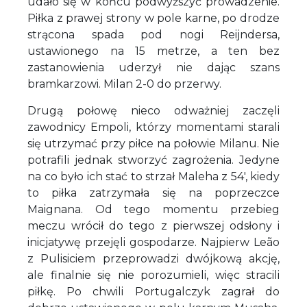
udało się w końcu podwyższyć prowadzenie.
Piłka z prawej strony w pole karne, po drodze
strącona spada pod nogi Reijndersa,
ustawionego na 15 metrze, a ten bez
zastanowienia uderzył nie dając szans
bramkarzowi. Milan 2-0 do przerwy.
Drugą połowę nieco odważniej zaczęli
zawodnicy Empoli, którzy momentami starali
się utrzymać przy piłce na połowie Milanu. Nie
potrafili jednak stworzyć zagrożenia. Jedyne
na co było ich stać to strzał Maleha z 54', kiedy
to piłka zatrzymała się na poprzeczce
Maignana. Od tego momentu przebieg
meczu wrócił do tego z pierwszej odsłony i
inicjatywę przejęli gospodarze. Najpierw Leão
z Pulisiciem przeprowadzi dwójkową akcję,
ale finalnie się nie porozumieli, więc stracili
piłkę. Po chwili Portugalczyk zagrał do