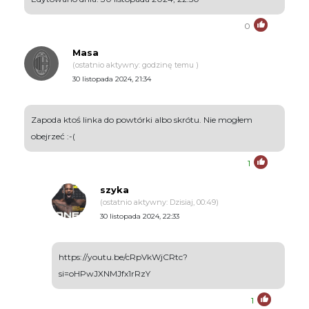
0
Masa
(ostatnio aktywny: godzinę temu )
30 listopada 2024, 21:34
Zapoda ktoś linka do powtórki albo skrótu. Nie mogłem
obejrzeć :-(
1
szyka
(ostatnio aktywny: Dzisiaj, 00:49)
30 listopada 2024, 22:33
https://youtu.be/cRpVkWjCRtc?
si=oHPwJXNMJfx1rRzY
1