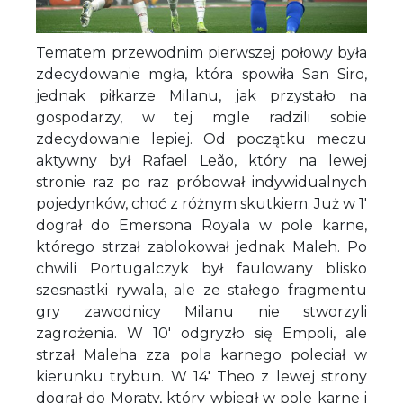
Tematem przewodnim pierwszej połowy była
zdecydowanie mgła, która spowiła San Siro,
jednak piłkarze Milanu, jak przystało na
gospodarzy, w tej mgle radzili sobie
zdecydowanie lepiej. Od początku meczu
aktywny był Rafael Leão, który na lewej
stronie raz po raz próbował indywidualnych
pojedynków, choć z różnym skutkiem. Już w 1'
dograł do Emersona Royala w pole karne,
którego strzał zablokował jednak Maleh. Po
chwili Portugalczyk był faulowany blisko
szesnastki rywala, ale ze stałego fragmentu
gry zawodnicy Milanu nie stworzyli
zagrożenia. W 10' odgryzło się Empoli, ale
strzał Maleha zza pola karnego poleciał w
kierunku trybun. W 14' Theo z lewej strony
dograł do Moraty, który wbiegł w pole karne i