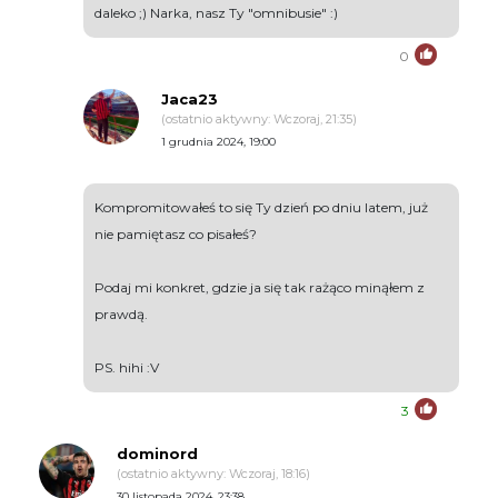
daleko ;) Narka, nasz Ty "omnibusie" :)
0
Jaca23
(ostatnio aktywny: Wczoraj, 21:35)
1 grudnia 2024, 19:00
Kompromitowałeś to się Ty dzień po dniu latem, już
nie pamiętasz co pisałeś?
Podaj mi konkret, gdzie ja się tak rażąco minąłem z
prawdą.
PS. hihi :V
3
dominord
(ostatnio aktywny: Wczoraj, 18:16)
30 listopada 2024, 23:38