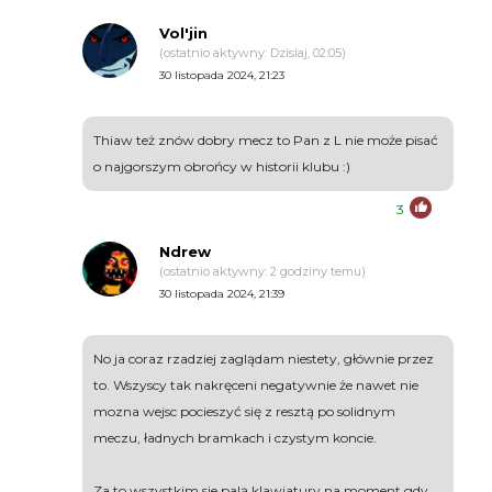
Vol'jin
(ostatnio aktywny: Dzisiaj, 02:05)
30 listopada 2024, 21:23
Thiaw też znów dobry mecz to Pan z L nie może pisać
o najgorszym obrońcy w historii klubu :)
3
Ndrew
(ostatnio aktywny: 2 godziny temu)
30 listopada 2024, 21:39
No ja coraz rzadziej zaglądam niestety, głównie przez
to. Wszyscy tak nakręceni negatywnie że nawet nie
mozna wejsc pocieszyć się z resztą po solidnym
meczu, ładnych bramkach i czystym koncie.
Za to wszystkim sie palą klawiatury na moment gdy