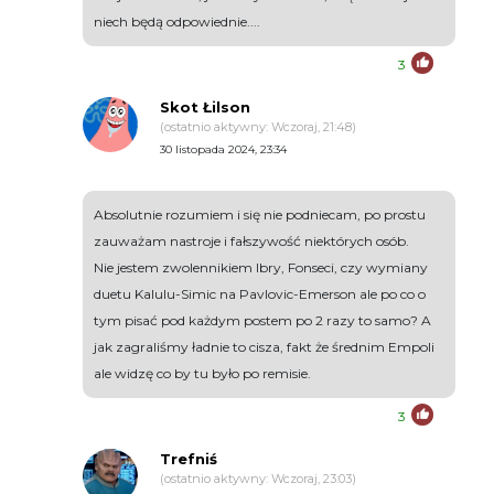
niech będą odpowiednie....
3
Skot Łilson
(ostatnio aktywny: Wczoraj, 21:48)
30 listopada 2024, 23:34
Absolutnie rozumiem i się nie podniecam, po prostu
zauważam nastroje i fałszywość niektórych osób.
Nie jestem zwolennikiem Ibry, Fonseci, czy wymiany
duetu Kalulu-Simic na Pavlovic-Emerson ale po co o
tym pisać pod każdym postem po 2 razy to samo? A
jak zagraliśmy ładnie to cisza, fakt że średnim Empoli
ale widzę co by tu było po remisie.
3
Trefniś
(ostatnio aktywny: Wczoraj, 23:03)