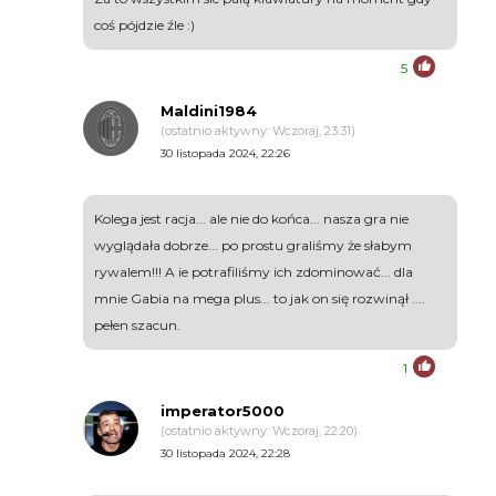
coś pójdzie źle :)
5
Maldini1984
(ostatnio aktywny: Wczoraj, 23:31)
30 listopada 2024, 22:26
Kolega jest racja... ale nie do końca... nasza gra nie
wyglądała dobrze... po prostu graliśmy że słabym
rywalem!!! A ie potrafiliśmy ich zdominować... dla
mnie Gabia na mega plus... to jak on się rozwinął ....
pełen szacun.
1
imperator5000
(ostatnio aktywny: Wczoraj, 22:20)
30 listopada 2024, 22:28