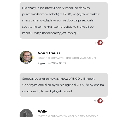
Nie czasy, a po prostu dobry mecz ze słabym
przeciwnikiem w sobotę o 18:00, więc jak w trakcie
meczu gra wygląda w sumie dobrze przez całe
spotkanie to nie ma kto narzekać w trakcie i po
meczu, więc komentarzy jest mniej :)
1
Von Strauss
(ostatnio aktywny: 1 dni temu, 2026-08-07)
2 grudnia 2024, 08:59
Sobota, poandrzejkowa, mecz o 18.00 z Empoli.
Choćbym chciał to bym nie oglądał xD A, że byłem na
urodzinach, to nie było jak nawet.
0
Willy
(ostatnio aktywny: Więcej niż trzy tygodnie