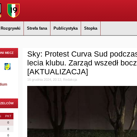
Rozgrywki
Strefa fana
Publicystyka
Stopka
Sky: Protest Curva Sud podczas 
NI MECZ
lecia klubu. Zarząd wszedł bo
[AKTUALIZACJA]
16 grudnia 2024, 20:13, Redakcja
dium
RZELCÓW
i
PKT
0
0
0