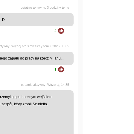
ostatnio aktywny: 3 godziny temu
..:D
4
aktywny: Więcej niż 3 miesięcy temu, 2026-05-05
iego zapału do pracy na rzecz Milanu...
1
ostatnio aktywny: Wczoraj, 14:35
 przemykające bocznym wejściem.
zespół, który zrobił Scudetto.