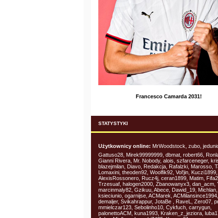
Francesco Camarda 2031!
STATYSTYKI
Użytkownicy online:
MrWoodstock, zubo, jeduni
Gattuso28, Mirek99999999, dbmat, robert66, Ronl
Gianni Rivera, Mr. Nobody, alois, szfarceneger, kr
blazejmilan, Diavo, Redakcja, Rafalzki, Marosso, T
Lomaxini, theoden92, Woolfik92, Vol'jin, Kuczi1899,
AlexisRossonero, Rucz4j, ceran1899, Matim, Fifa
Trzesuaf, halogen2000, Zbanowanyx3, dan_acm, 
marcinmaly82, Gzikuu, Abece, Dawid_19, Michlan,
ksieciunio, ogarnijse, ACMarek, ACMilansince1994
demaljer, Svikahrappur, JotaBe , RaveL, Zero07, p
mmielczar123, Sebolinho10, Cykfuch, carrygun,
palonettoACM, kuna1993, Kraken_z_jeziora, luba1