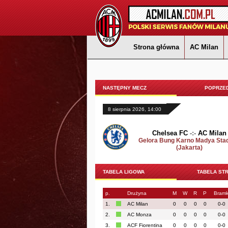
Strona główna
AC Milan
NASTĘPNY MECZ
POPRZED
8 sierpnia 2026, 14:00
Chelsea FC
-:-
AC Milan
Gelora Bung Karno Madya Sta
(Jakarta)
TABELA LIGOWA
TABELA ST
p.
Drużyna
M
W
R
P
Bramk
1.
AC Milan
0
0
0
0
0-0
2.
AC Monza
0
0
0
0
0-0
3.
ACF Fiorentina
0
0
0
0
0-0