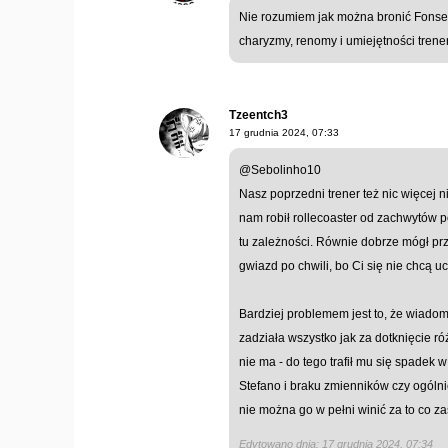
Nie rozumiem jak można bronić Fonseci.
charyzmy, renomy i umiejętności trene
Tzeentch3
17 grudnia 2024, 07:33
@Sebolinho10
Nasz poprzedni trener też nic więcej n
nam robił rollecoaster od zachwytów p
tu zależności. Równie dobrze mógł przy
gwiazd po chwili, bo Ci się nie chcą uc
Bardziej problemem jest to, że wiadom
zadziała wszystko jak za dotknięcie ró
nie ma - do tego trafił mu się spadek
Stefano i braku zmienników czy ogólni
nie można go w pełni winić za to co zas
Edytowano dnia: 17 grudnia 2024, 07:34