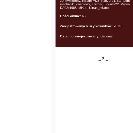
JohnyMiellony, Inzaghi7425, Kaczor91, sarnacm,
mechanik_kwantowy, Trefniś, Elrysiek22, Milpool,
DACM1988, MiKuu, Ultras_milanu
Gości online:
68
Zarejestrowanych użytkowników:
20110
Ostatnio zarejestrowany:
Dagome
_ X _