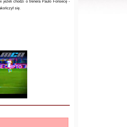
ei jeżeli chodzi o trenera Paulo Fonsecę -
akończył się.