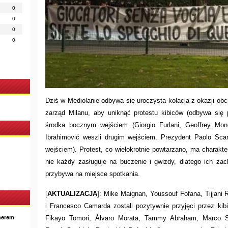
0
0
0
0
Dziś w Mediolanie odbywa się uroczysta kolacja z okazji obc
zarząd Milanu, aby uniknąć protestu kibiców (odbywa się 
środka bocznym wejściem (Giorgio Furlani, Geoffrey Mon
Ibrahimović weszli drugim wejściem. Prezydent Paolo Scar
wejściem). Protest, co wielokrotnie powtarzano, ma charakte
nie każdy zasługuje na buczenie i gwizdy, dlatego ich zac
przybywa na miejsce spotkania.
[
AKTUALIZACJA
]: Mike Maignan, Youssouf Fofana, Tijjani R
i Francesco Camarda zostali pozytywnie przyjęci przez kib
nerem
Fikayo Tomori, Álvaro Morata, Tammy Abraham, Marco Sp