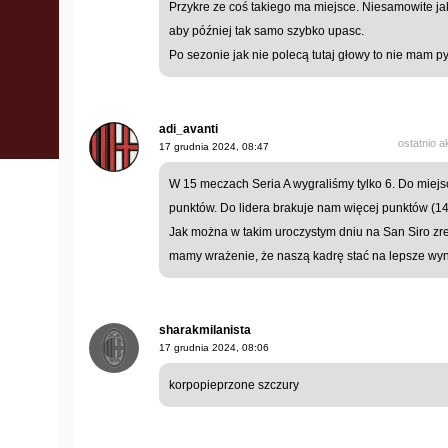
Przykre ze coś takiego ma miejsce. Niesamowite ja
aby później tak samo szybko upasc.
Po sezonie jak nie polecą tutaj głowy to nie mam py
adi_avanti
ostatnio 
17 grudnia 2024, 08:47
W 15 meczach Seria A wygraliśmy tylko 6. Do miej
punktów. Do lidera brakuje nam więcej punktów (14)
Jak można w takim uroczystym dniu na San Siro 
mamy wrażenie, że naszą kadrę stać na lepsze wynik
sharakmilanista
17 grudnia 2024, 08:06
korpopieprzone szczury