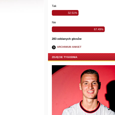
Tak
32.51%
Nie
67.49%
283 oddanych głosów
ARCHIWUM ANKIET
ZDJĘCIE TYGODNIA