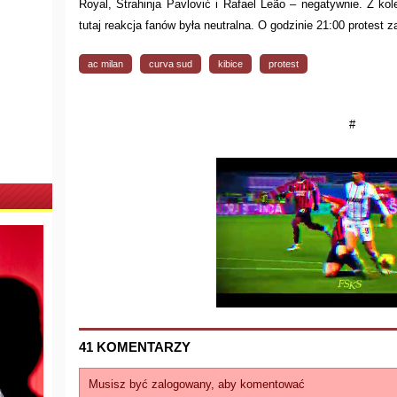
Royal, Strahinja Pavlović i Rafael Leão – negatywnie. Z kol
tutaj reakcja fanów była neutralna. O godzinie 21:00 protest z
ac milan
curva sud
kibice
protest
#
41 KOMENTARZY
Musisz być zalogowany, aby komentować