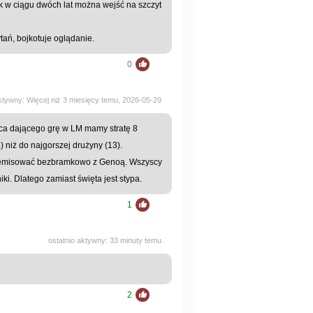
k w ciągu dwóch lat można wejść na szczyt
tań, bojkotuje oglądanie.
0
aktywny: Więcej niż 3 miesięcy temu, 2026-05-29
sca dającego grę w LM mamy stratę 8
 niż do najgorszej drużyny (13).
zremisować bezbramkowo z Genoą. Wszyscy
i. Dlatego zamiast święta jest stypa.
1
ostatnio aktywny: 33 minuty temu
2