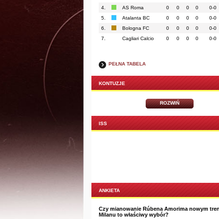
4.
AS Roma
0
0
0
0
0-0
5.
Atalanta BC
0
0
0
0
0-0
6.
Bologna FC
0
0
0
0
0-0
7.
Cagliari Calcio
0
0
0
0
0-0
PEŁNA TABELA
KONTUZJE
ROZWIŃ
ISS
ANKIETA
Czy mianowanie Rúbena Amorima nowym tre
Milanu to właściwy wybór?