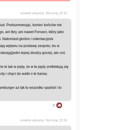
ostatnio aktywny: Wczoraj, 20:10
 Sud. Podsumowując, koniec końców nie
o, ani Ibry, ani nawet Fonseci, który jako
 Natomiast głośno i ostentacyjnie
mają wpływu na postawę zespołu, bo w
starają(jedni lepiej drudzy gorzej, ale coś
to tak w pięty, że w te pędy zreflektują się
y i chęci do walki o te barwy.
burger aż tak to wszystko spartoli i to
0
ostatnio aktywny: Wczoraj, 22:26