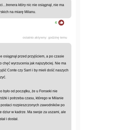
...trenera który nic nie osiągnął, nie ma
rskich na miarę Milanu.
4
ostatnio aktywny: godzinę temu
ie osiągnął przed przyjściem, a po czasie
o chęć wyrzucenia jak najszybciej. Nie ma
jść Conte czy Sarri i by mieli dość naszych
zyć.
o było od początku, że u Fonseki nie
żdżki i potrzeba czasu, którego w Milanie
 w postaci rozpieszczonych zawodników po
e dziur w kadrze. Ma swoje za uszami, ale
tał i dostał.