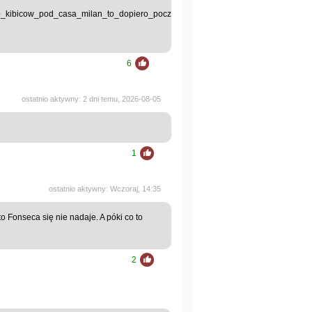
do_kibicow_pod_casa_milan_to_dopiero_poczatek/page/1
6
ostatnio aktywny: 2 dni temu, 2026-08-05
1
ostatnio aktywny: Wczoraj, 14:35
to Fonseca się nie nadaje. A póki co to
2