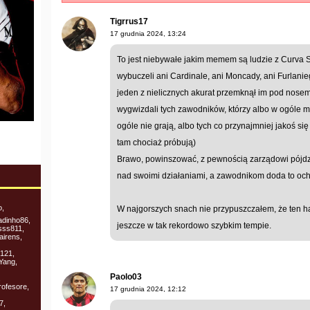
Tigrrus17
17 grudnia 2024, 13:24
To jest niebywałe jakim memem są ludzie z Curva
wybuczeli ani Cardinale, ani Moncady, ani Furlanieg
jeden z nielicznych akurat przemknął im pod nosem.
wygwizdali tych zawodników, którzy albo w ogóle 
ogóle nie grają, albo tych co przynajmniej jakoś się 
tam chociaż próbują)
Brawo, powinszować, z pewnością zarządowi pójdzie 
nad swoimi działaniami, a zawodnikom doda to ochot
o,
W najgorszych snach nie przypuszczałem, że ten ham
adinho86,
jeszcze w tak rekordowo szybkim tempie.
isss811,
airens,
2121,
Yang,
Paolo03
,
rofesore,
17 grudnia 2024, 12:12
7,