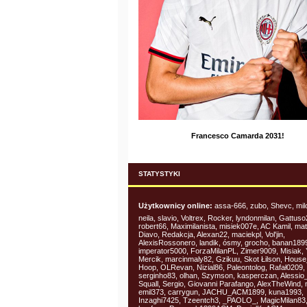
Francesco Camarda 2031!
STATYSTYKI
Użytkownicy online:
assa-666, zubo, Shevc, mil
neila, slavio, Voltrex, Rocker, lyndonmilan, Gattuso
robert66, Maximilanista, misiek007e, AC Kamil, mat
Diavo, Redakcja, Alexan22, maciekpl, Vol'jin,
AlexisRossonero, landik, ósmy, grocho, banan189
imperator5000, ForzaMilanPL, Zimer9009, Misiak, 
Mercik, marcinmaly82, Gzikuu, Skot Łilson, House
Hoop, OLRevan, Nizial86, Paleontolog, Rafał0209,
serginho83, olhan, Szymson, kasperczan, Alessio
Squall, Sergio, Giovanni Parafango, AlexTheWind, n
emil373, carrygun, JACHU_ACM1899, kuna1993,
Inzaghi7425, Tzeentch3, _PAOLO_, MagicMilan83