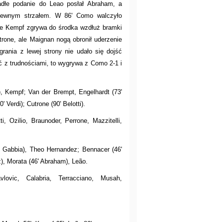
padłe podanie do Leao posłał Abraham, a
ewnym strzałem. W 86' Como walczyło
dzie Kempf zgrywa do środka wzdłuż bramki
rone, ale Maignan nogą obronił uderzenie
rania z lewej strony nie udało się dojść
oć z trudnościami, to wygrywa z Como 2-1 i
), Kempf; Van der Brempt, Engelhardt (73'
 Verdi); Cutrone (90' Belotti).
ti, Ozilio, Braunoder, Perrone, Mazzitelli,
.
' Gabbia), Theo Hernandez; Bennacer (46'
z), Morata (46' Abraham), Leão.
vlovic, Calabria, Terracciano, Musah,