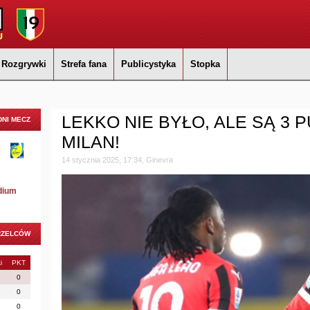
Rozgrywki
Strefa fana
Publicystyka
Stopka
LEKKO NIE BYŁO, ALE SĄ 3 
NI MECZ
MILAN!
14 stycznia 2025, 17:34, Ginevra
dium
RZELCÓW
i
PKT
0
0
0