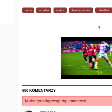
como
ac milan
serie a
theo hernandez
rafael leao
#
680 KOMENTARZY
Musisz być zalogowany, aby komentować