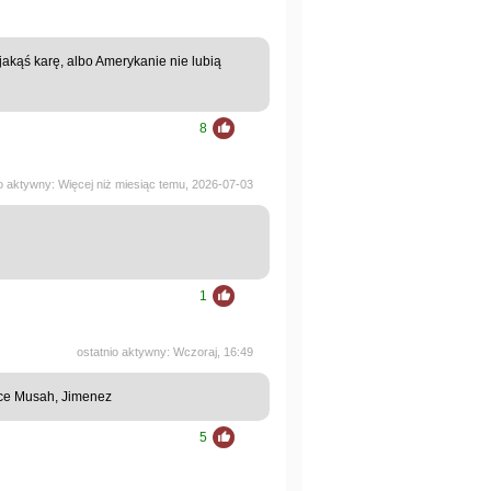
akąś karę, albo Amerykanie nie lubią
8
io aktywny: Więcej niż miesiąc temu, 2026-07-03
1
ostatnio aktywny: Wczoraj, 16:49
wce Musah, Jimenez
5