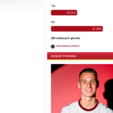
Tak
32.51%
Nie
67.49%
283 oddanych głosów
ARCHIWUM ANKIET
ZDJĘCIE TYGODNIA