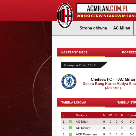
Strona główna
AC Milan
NASTĘPNY MECZ
POPRZED
8 sierpnia 2026, 14:00
Chelsea FC
-:-
AC Milan
Gelora Bung Karno Madya Sta
(Jakarta)
TABELA LIGOWA
TABELA ST
p.
Drużyna
M
W
R
P
Bramk
1.
AC Milan
0
0
0
0
0-0
2.
AC Monza
0
0
0
0
0-0
3.
ACF Fiorentina
0
0
0
0
0-0