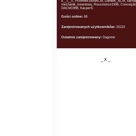
k__f__c, Przemek1899ACM, DanielK_ACM, sarna
mechanik_kwantowy, Rossosince1996, Conceição
DACM1988, KacperS
Gości online:
68
Zarejestrowanych użytkowników:
20110
Ostatnio zarejestrowany:
Dagome
_ X _