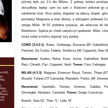
później było już 2-1 dla Milanu. Z połowy boiska prosto
skrzydłowy będąc sam na sam z Butezem pokonał go p
odrobienie strat. Rzut wolny, dogranie na dalszy słupek, g
pomiędzy Maignana w linię obrony, a wślizgiem próbował Cut
ratując Milan. W 91' podobna sytuacja, ale wówczas do dog
Belottiemu. Sędzia po chwili zakończył spotkanie. Milan, ch
może sobie w końcu dopisać trzy punkty.
COMO (3-4-2-1)
: Butez; Goldaniga, Dossena (85' Gabrielloni
Perrone), Da Cunha, Fadera; Strefezza (46' Caqueret), Diao (90'
Rezerwowi
: Audero, Reina, Kone, Iovine, Gabrielloni, Belot
Razi, Chinetti, Paz, Caqueret, Verdi.
Trener:
Cesc Fabregas
osz992,
MILAN (4-3-3)
: Maignan; Emerson Royal, Tomori, Thiaw (67
28,
Musah), Fofana (73' Camarda), Reijnders; Pulisic (46' Jimene
hiaz,
9,
Rezerwowi
: Sportiello, Torriani, Jimenez, Gabbia, Pa
Yang,
_vol.2,
Omoregbe, Abraham, Camarda.
Trener:
Sergio Conceicao.
 Rossu,
_re6,
rt2,
Bramki: Diao 62', Theo 71', Leão 76'
,