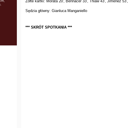
cm,
Żółte kartki: Morata 20', Bennacer 33', Thiaw 43', Jimenez 53'
,
Sędzia główny: Gianluca Manganiello
*** SKRÓT SPOTKANIA ***