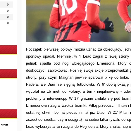
0
0
0
0
Początek pierwszej połowy można uznać za obiecujący, jedna
sportowy spadał. Niemniej, w 4' Leao zagrał z lewej strony w
jednak spadła pod nogi wbiegającego Emersona, który o
doskoczyć i zablokować. Później swoje akcje przeprowadzili 
strony, przy czym Maignan pewnie sparował piłkę do boku.
Fadera, ale Diao nie sięgnął futbolówki. W 9' dobrą okazję
wycofał na 16 metr do Fofany, a ten - niepilnowany - ude
problemy z interwencją. W 17' groźnie zrobiło się pod bram
Emersonowi i zagrał wzdłuż bramki. Piłkę przepuścił Thiaw i
ostatniej chwili, bo na plecach miał już Diao. W 21' Milan
zszedł do środka, czym ściągnął na siebie kilku rywali, co spr
nerem
Leao wykorzystał to i zagrał do Reijndersa, który znalazł si