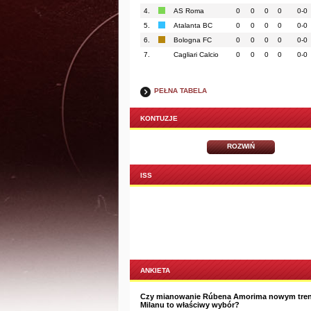
4.
AS Roma
0
0
0
0
0-0
5.
Atalanta BC
0
0
0
0
0-0
6.
Bologna FC
0
0
0
0
0-0
7.
Cagliari Calcio
0
0
0
0
0-0
PEŁNA TABELA
KONTUZJE
ROZWIŃ
ISS
ANKIETA
Czy mianowanie Rúbena Amorima nowym tre
Milanu to właściwy wybór?