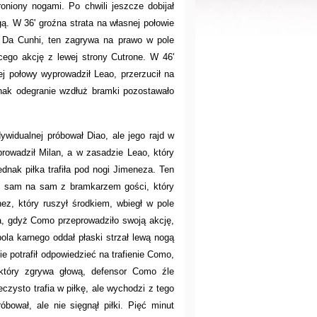
roniony nogami. Po chwili jeszcze dobijał
ą. W 36' groźna strata na własnej połowie
o Da Cunhi, ten zagrywa na prawo w pole
cego akcję z lewej strony Cutrone. W 46'
ej połowy wyprowadził Leao, przerzucił na
dnak odegranie wzdłuż bramki pozostawało
ywidualnej próbował Diao, ale jego rajd w
rowadził Milan, a w zasadzie Leao, który
nak piłka trafiła pod nogi Jimeneza. Ten
ię sam na sam z bramkarzem gości, który
ez, który ruszył środkiem, wbiegł w pole
wna, gdyż Como przeprowadziło swoją akcję,
pola karnego oddał płaski strzał lewą nogą
e potrafił odpowiedzieć na trafienie Como,
 który zgrywa głową, defensor Como źle
eczysto trafia w piłkę, ale wychodzi z tego
bował, ale nie sięgnął piłki. Pięć minut