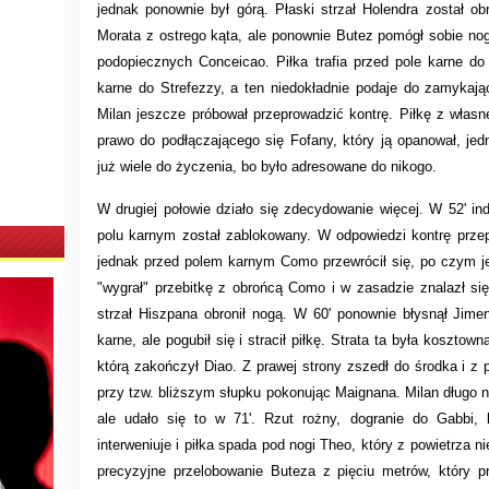
jednak ponownie był górą. Płaski strzał Holendra został ob
Morata z ostrego kąta, ale ponownie Butez pomógł sobie nog
podopiecznych Conceicao. Piłka trafia przed pole karne d
karne do Strefezzy, a ten niedokładnie podaje do zamykają
Milan jeszcze próbował przeprowadzić kontrę. Piłkę z własn
prawo do podłączającego się Fofany, który ją opanował, je
już wiele do życzenia, bo było adresowane do nikogo.
W drugiej połowie działo się zdecydowanie więcej. W 52' ind
polu karnym został zablokowany. W odpowiedzi kontrę przep
jednak przed polem karnym Como przewrócił się, po czym jed
"wygrał" przebitkę z obrońcą Como i w zasadzie znalazł s
strzał Hiszpana obronił nogą. W 60' ponownie błysnął Jimen
karne, ale pogubił się i stracił piłkę. Strata ta była koszto
którą zakończył Diao. Z prawej strony zszedł do środka i z 
przy tzw. bliższym słupku pokonując Maignana. Milan długo ni
ale udało się to w 71'. Rzut rożny, dogranie do Gabbi,
interweniuje i piłka spada pod nogi Theo, który z powietrza ni
precyzyjne przelobowanie Buteza z pięciu metrów, który pró