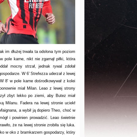
k im dłużej trwała ta odsłona tym poziom
 pole karne, nikt nie zgarnął piłki, która
ddał mocny strzał, jednak rywal zdołał
gospodarze. W 6' Strefezza uderzał z lewej
 W 8' w pole karne dośrodkowywał z kolei
 ponownie miał Milan. Leao z lewej strony
rzył zbyt lekko po ziemi, aby Butez miał
ką Milanu. Fadera na lewej stronie uciekł
 Maignana, a wybił ją dopiero Theo, choć w
 mógł i powinien prowadzić. Leao świetnie
awiło, że na lewej stronie zrobiła się luka.
ę oko w oko z bramkarzem gospodarzy, który