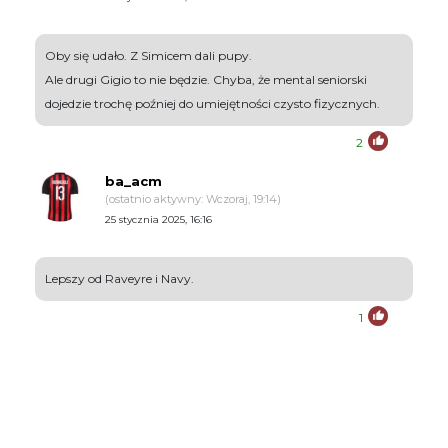
Oby się udało. Z Simicem dali pupy.
Ale drugi Gigio to nie będzie. Chyba, że mental seniorski
dojedzie trochę poźniej do umiejętności czysto fizycznych.
2
ba_acm
(ostatnio aktywny: Wczoraj, 19:14)
25 stycznia 2025, 16:16
Lepszy od Raveyre i Navy.
1