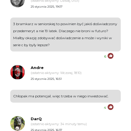
(ostatnio aktywny: Dzisiaj, 01:01)
25 stycznia 2025, 19:07
3 bramkarz w seniorskiej to powinien być jakiś doświadczony
przedemeryt a nie 19 latek. Dlaczego nie broni w futuro?
Miałby okazję zdobywać doświadczenie a może i wyniki w
serie c by były lepsze?
6
Andre
(ostatnio aktywny: Wczoraj, 18:10)
25 stycznia 2025, 16:51
Chłopak ma potencjał, więc trzeba w niego inwestować.
4
DarQ
(ostatnio aktywny: 34 minuty temu)
25 stycznia 2025, 16:37