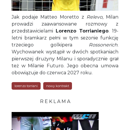
Jak podaje Matteo Moretto z
Relevo
, Milan
prowadzi zaawansowane rozmowy z
przedstawicielami
Lorenzo Torrianiego
. 19-
letni bramkarz pełni w tym sezonie funkcję
trzeciego golkipera
Rossonerich
.
Wychowanek wystąpił w dwóch spotkaniach
pierwszej drużyny Milanu i sporadycznie grał
też w Milanie Futuro. Jego obecna umowa
obowiązuje do czerwca 2027 roku.
lorenzo torriani
nowy kontrakt
R E K L A M A