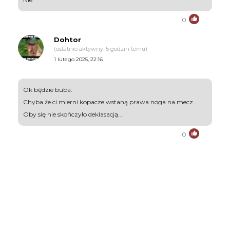
0
Dohtor
(ostatnio aktywny: 5 godzin temu)
1 lutego 2025, 22:16
Ok będzie buba.
Chyba że ci mierni kopacze wstaną prawa noga na mecz..
Oby się nie skończyło deklasacją…
0