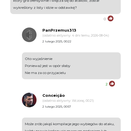
który gra ofensywnie i włącza się do ataków, został
wykreślony z listy i idzie w odstawkę?
0
PanPrzemus313
(ostatnio aktywny: 4 dni temu, 2026-08-04)
2 lutego 2025, 00:22
Oto wyjaśnienie
Ponieważ jest w opór słaby
Nie ma za co przyjacielu
2
Conceição
(ostatnio aktywny: Wczoraj, 00:21)
2 lutego 2025, 00:57
Może zrób jakąś kompilacje jego wybiegów do ataku,
każdy prawie kończy się marnym podaniem lub