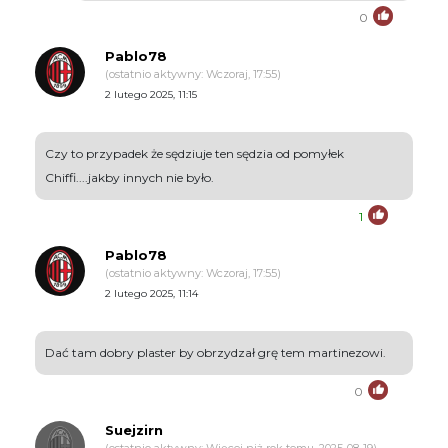
0
Pablo78
(ostatnio aktywny: Wczoraj, 17:55)
2 lutego 2025, 11:15
Czy to przypadek że sędziuje ten sędzia od pomyłek
Chiffi....jakby innych nie było.
1
Pablo78
(ostatnio aktywny: Wczoraj, 17:55)
2 lutego 2025, 11:14
Dać tam dobry plaster by obrzydzał grę tem martinezowi.
0
Suejzirn