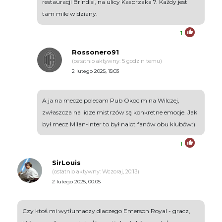
restauracji Brindisi, na ulicy Kasprzaka 7. Każdy jest
tam mile widziany.
1
Rossonero91
(ostatnio aktywny: 5 godzin temu)
2 lutego 2025, 15:03
A ja na mecze polecam Pub Okocim na Wilczej,
zwłaszcza na lidze mistrzów są konkretne emocje. Jak
był mecz Milan-Inter to był nalot fanów obu klubów:)
1
SirLouis
(ostatnio aktywny: Wczoraj, 20:13)
2 lutego 2025, 00:05
Czy ktoś mi wytłumaczy dlaczego Emerson Royal - gracz,