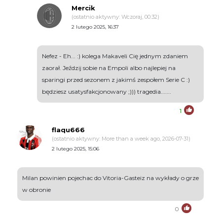
Mercik
(ostatnio aktywny: Wczoraj, 00:32)
2 lutego 2025, 16:37
Nefez - Eh... :) kolega Makaveli Cię jednym zdaniem
zaorał. Jeździj sobie na Empoli albo najlepiej na
sparingi przed sezonem z jakimś zespołem Serie C :)
będziesz usatysfakcjonowany ;))) tragedia.......
1
flaqu666
(ostatnio aktywny: More than a week ago, 2026-07-31)
2 lutego 2025, 15:06
Milan powinien pojechac do Vitoria-Gasteiz na wykłady o grze
w obronie
0