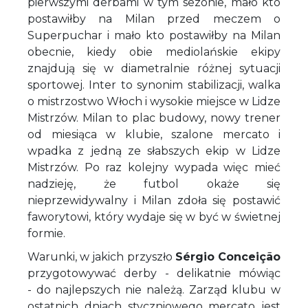
pierwszymi derbami w tym sezonie, mało kto
postawiłby na Milan przed meczem o
Superpuchar i mało kto postawiłby na Milan
obecnie, kiedy obie mediolańskie ekipy
znajdują się w diametralnie różnej sytuacji
sportowej. Inter to synonim stabilizacji, walka
o mistrzostwo Włoch i wysokie miejsce w Lidze
Mistrzów. Milan to plac budowy, nowy trener
od miesiąca w klubie, szalone mercato i
wpadka z jedną ze słabszych ekip w Lidze
Mistrzów. Po raz kolejny wypada więc mieć
nadzieję, że futbol okaże się
nieprzewidywalny i Milan zdoła się postawić
faworytowi, który wydaje się w być w świetnej
formie.
Warunki, w jakich przyszło
Sérgio Conceição
przygotowywać derby - delikatnie mówiąc
- do najlepszych nie należą. Zarząd klubu w
ostatnich dniach styczniowego mercato jest