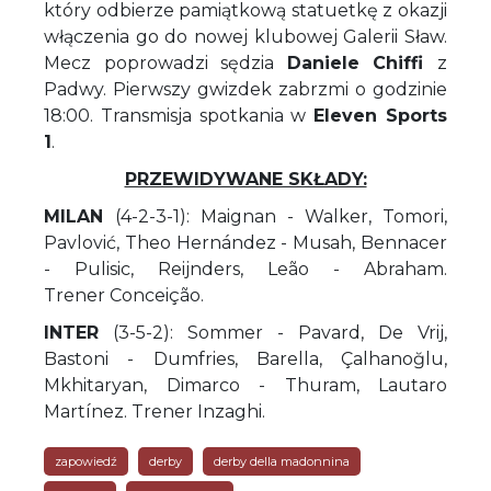
który odbierze pamiątkową statuetkę z okazji
włączenia go do nowej klubowej Galerii Sław.
Mecz poprowadzi sędzia
Daniele Chiffi
z
Padwy. Pierwszy gwizdek zabrzmi o godzinie
18:00. Transmisja spotkania w
Eleven Sports
1
.
PRZEWIDYWANE SKŁADY:
MILAN
(4-2-3-1): Maignan - Walker, Tomori,
Pavlović, Theo Hernández - Musah, Bennacer
- Pulisic, Reijnders, Leão - Abraham.
Trener Conceição.
INTER
(3-5-2): Sommer - Pavard, De Vrij,
Bastoni - Dumfries, Barella, Çalhanoğlu,
Mkhitaryan, Dimarco - Thuram, Lautaro
Martínez. Trener Inzaghi.
zapowiedź
derby
derby della madonnina