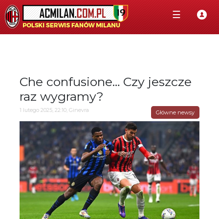
☰
Che confusione… Czy jeszcze
raz wygramy?
1 lutego 2025, 22:10, Ginevra
Główne newsy