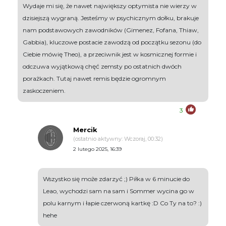
Wydaje mi się, że nawet największy optymista nie wierzy w
dzisiejszą wygraną. Jesteśmy w psychicznym dołku, brakuje
nam podstawowych zawodników (Gimenez, Fofana, Thiaw,
Gabbia), kluczowe postacie zawodzą od początku sezonu (do
Ciebie mówię Theo), a przeciwnik jest w kosmicznej formie i
odczuwa wyjątkową chęć zemsty po ostatnich dwóch
porażkach. Tutaj nawet remis będzie ogromnym
zaskoczeniem.
3
Mercik
(ostatnio aktywny: Wczoraj, 00:32)
2 lutego 2025, 16:39
Wszystko się może zdarzyć ;) Piłka w 6 minucie do
Leao, wychodzi sam na sam i Sommer wycina go w
polu karnym i łapie czerwoną kartkę :D Co Ty na to? :)
hehe