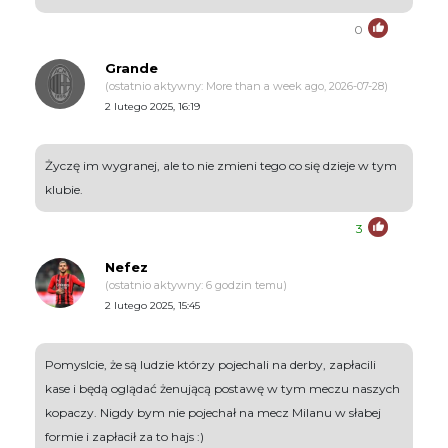
0
Grande
(ostatnio aktywny: More than a week ago, 2026-07-28)
2 lutego 2025, 16:19
Życzę im wygranej, ale to nie zmieni tego co się dzieje w tym
klubie.
3
Nefez
(ostatnio aktywny: 6 godzin temu)
2 lutego 2025, 15:45
Pomyslcie, że są ludzie którzy pojechali na derby, zapłacili
kase i będą oglądać żenującą postawę w tym meczu naszych
kopaczy. Nigdy bym nie pojechał na mecz Milanu w słabej
formie i zapłacił za to hajs :)