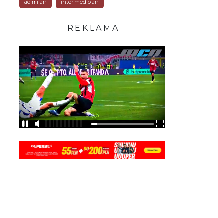
ac milan
inter mediolan
R E K L A M A