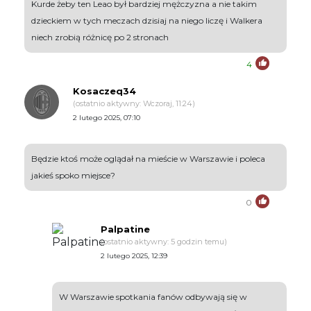
Kurde żeby ten Leao był bardziej mężczyzna a nie takim
dzieckiem w tych meczach dzisiaj na niego liczę i Walkera
niech zrobią różnicę po 2 stronach
4
Kosaczeq34
(ostatnio aktywny: Wczoraj, 11:24)
2 lutego 2025, 07:10
Będzie ktoś może oglądał na mieście w Warszawie i poleca
jakieś spoko miejsce?
0
Palpatine
(ostatnio aktywny: 5 godzin temu)
2 lutego 2025, 12:39
W Warszawie spotkania fanów odbywają się w