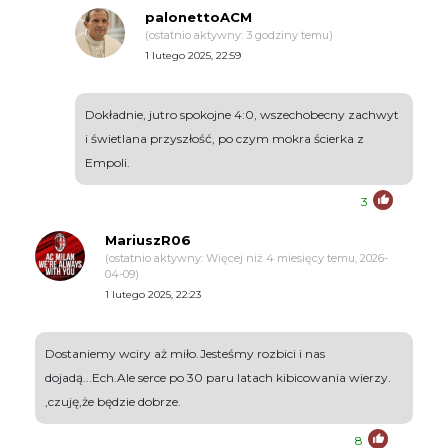
palonettoACM
(ostatnio aktywny: 3 godziny temu)
1 lutego 2025, 22:59
Dokładnie, jutro spokojne 4:0, wszechobecny zachwyt
i świetlana przyszłość, po czym mokra ścierka z
Empoli.
3
MariuszR06
(ostatnio aktywny: Więcej niż 4 miesięcy temu, 2026-
04-09)
1 lutego 2025, 22:23
Dostaniemy wciry aż miło.Jesteśmy rozbici i nas
dojadą...Ech.Ale serce po 30 paru latach kibicowania wierzy.
,czuję,że będzie dobrze.
8