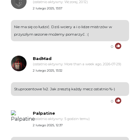
(ostatnio aktywny: Wczoraj, 20:12)
2 lutego 2025, 13:57
Nie ma się co łudzić. Dziś wciery a i o lidze mistrzów w
przyszłym sezonie możemy pomarzyć. :(
0
BadMad
(ostatnio aktywny: More than a week ago, 2026-07-29)
2 lutego 2025, 13:32
Stuprocentowe 1x2. Jak zresztą każdy mecz ostatnio %-)
0
Palpatine
(ostatnio aktywny: 5 godzin temu)
2 lutego 2025, 12:37