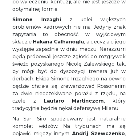
po wyleczeniu kontuzji, ale nie jest jeszcze w
optymalnej formie.
Simone Inzaghi
z kolei większych
problemów kadrowych nie ma. Jedyny znak
zapytania to obecność w wyjściowym
składzie
Hakana Calhanoglu
, a decyzja o jego
występie zapadnie w dniu meczu. Nerazzurri
będą próbowali jeszcze zgłosić do rozgrywek
świeżo pozyskanego Nicolę Zalewskiego tak,
by mógł być do dyspozycji trenera już w
derbach. Ekipa Simone Inzaghiego na pewno
będzie chciała się zrewanżować Rossonerim
za dwie nieoczekiwane porażki z rzędu, na
czele z
Lautaro Martinezem
, który
tradycyjnie będzie nękał defensywę Milanu.
Na San Siro spodziewany jest naturalnie
komplet widzów. Na trybunach ma się
pojawić między innym
Andrij Szewczenko
,