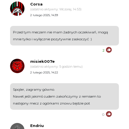
Corsa
(ostatnio aktywny: Wczoraj, 14:53)
2 lutego 2025, 14:39
Przed tym meczem nie mam żadnych oczekiwań, mogą
mnie tylko i wyłącznie pozytywnie zaskoczyć :)
2
misiek007e
(ostatnio aktywny: 5 godzin temu)
2 lutego 2025, 14:22
Spojler, zagramy gówno.
Nawet jeśli jakimś cudem zakończymy z remisem to
następny mecz z ogórkami znowu będzie pot
0
Endriu