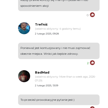
spowolnieniem akcji
0
Trefniś
(ostatnio aktywny: 4 godziny temu)
2 lutego 2025, 09:28
Ponieważ jest kontuzjowany i nie musi zajmować
obecnie miejsca. Wróci jak będzie zdrowy.
2
BadMad
(ostatnio aktywny: More than a week ago, 2026-
07-29)
2 lutego 2025, 13:09
To przecież prowokacyjne pytanie jest:)