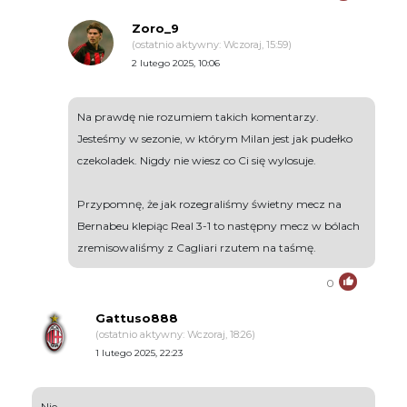
Zoro_9
(ostatnio aktywny: Wczoraj, 15:59)
2 lutego 2025, 10:06
Na prawdę nie rozumiem takich komentarzy.
Jesteśmy w sezonie, w którym Milan jest jak pudełko
czekoladek. Nigdy nie wiesz co Ci się wylosuje.
Przypomnę, że jak rozegraliśmy świetny mecz na
Bernabeu klepiąc Real 3-1 to następny mecz w bólach
zremisowaliśmy z Cagliari rzutem na taśmę.
0
Gattuso888
(ostatnio aktywny: Wczoraj, 18:26)
1 lutego 2025, 22:23
Nie.