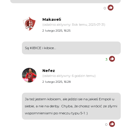
0
Makaveli
(ostatnio aktywny: Rok temu, 2025-07-31)
2 lutego 2025, 16:25
Są KIBICE i kibice…
3
Nefez
(ostatnio aktywny: 6 godzin temu)
2 lutego 2025, 16:28
Ja też jestem kibicem, ale jeździ sie na jakieś Empoli u
siebie, a nie na derby. Chyba, że chcesz wrócić ze złymi
wspomnieniami po meczu typu 5-1 :)
0