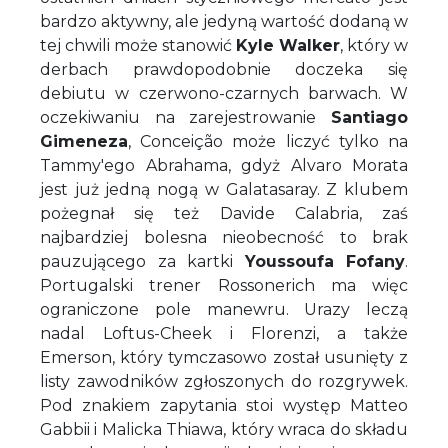
bardzo aktywny, ale jedyną wartość dodaną w
tej chwili może stanowić
Kyle Walker
, który w
derbach prawdopodobnie doczeka się
debiutu w czerwono-czarnych barwach. W
oczekiwaniu na zarejestrowanie
Santiago
Gimeneza
, Conceição może liczyć tylko na
Tammy'ego Abrahama, gdyż Alvaro Morata
jest już jedną nogą w Galatasaray. Z klubem
pożegnał się też Davide Calabria, zaś
najbardziej bolesna nieobecność to brak
pauzującego za kartki
Youssoufa Fofany
.
Portugalski trener Rossonerich ma więc
ograniczone pole manewru. Urazy leczą
nadal Loftus-Cheek i Florenzi, a także
Emerson, który tymczasowo został usunięty z
listy zawodników zgłoszonych do rozgrywek.
Pod znakiem zapytania stoi występ Matteo
Gabbii i Malicka Thiawa, który wraca do składu